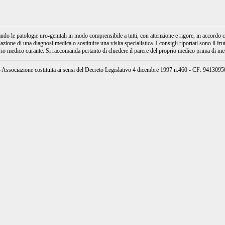
e patologie uro-genitali in modo comprensibile a tutti, con attenzione e rigore, in accordo con
ione di una diagnosi medica o sostituire una visita specialistica. I consigli riportati sono il fru
prio medico curante. Si raccomanda pertanto di chiedere il parere del proprio medico prima di mett
ssociazione costituita ai sensi del Decreto Legislativo 4 dicembre 1997 n.460 - CF: 94130