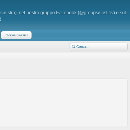
a sinistra), nel nostro gruppo Facebook (@groups/Cistite/) o sul
)
Infezioni vaginali