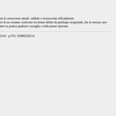
 le conoscenze attuali, validate e riconosciute ufficialmente.
tto di un costante confronto tra donne affette da patologie urogenitali, che in nessun caso
ere in pratica qualsiasi consiglio o indicazione riportata
950218 - p.IVA: 02906520214