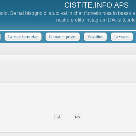
CISTITE.INFO APS
 solo. Se hai bisogno di aiuto vai in chat (fumetto rosa in basso 
nostro profilo Instagram (@cistite.info
La cistite interstiziale
Contrattura pelvica
Vulvodinia
La vescica