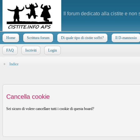
Il forum dedicato alla cistite e non
Home
Scrittura forum
Di quale tipo di cistite soffri?
Il D-mannosio
FAQ
Iscriviti
Login
Indice
Cancella cookie
Sei sicuro di volere cancellare tutti i cookie di questa board?