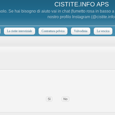
CISTITE.INFO APS
 solo. Se hai bisogno di aiuto vai in chat (fumetto rosa in basso 
nostro profilo Instagram (@cistite.info
La cistite interstiziale
Contrattura pelvica
Vulvodinia
La vescica