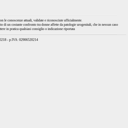
 le conoscenze attuali, validate e riconosciute ufficialmente.
tto di un costante confronto tra donne affette da patologie urogenitali, che in nessun caso
ere in pratica qualsiasi consiglio o indicazione riportata
950218 - p.IVA: 02906520214