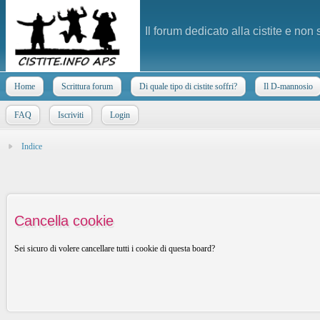
Il forum dedicato alla cistite e non
Home
Scrittura forum
Di quale tipo di cistite soffri?
Il D-mannosio
FAQ
Iscriviti
Login
Indice
Cancella cookie
Sei sicuro di volere cancellare tutti i cookie di questa board?