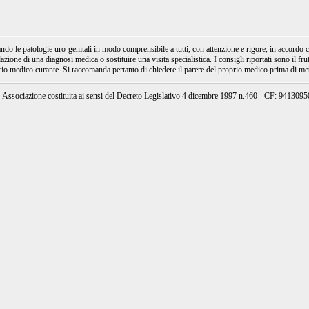
e patologie uro-genitali in modo comprensibile a tutti, con attenzione e rigore, in accordo con
ione di una diagnosi medica o sostituire una visita specialistica. I consigli riportati sono il fru
prio medico curante. Si raccomanda pertanto di chiedere il parere del proprio medico prima di mett
ssociazione costituita ai sensi del Decreto Legislativo 4 dicembre 1997 n.460 - CF: 94130