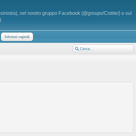
a sinistra), nel nostro gruppo Facebook (@groups/Cistite/) o sul
)
Infezioni vaginali