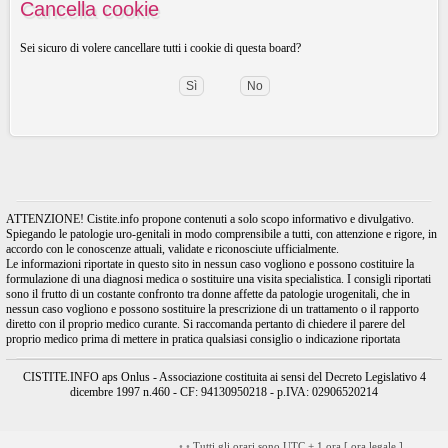
Cancella cookie
Sei sicuro di volere cancellare tutti i cookie di questa board?
ATTENZIONE! Cistite.info propone contenuti a solo scopo informativo e divulgativo.
Spiegando le patologie uro-genitali in modo comprensibile a tutti, con attenzione e rigore, in
accordo con le conoscenze attuali, validate e riconosciute ufficialmente.
Le informazioni riportate in questo sito in nessun caso vogliono e possono costituire la
formulazione di una diagnosi medica o sostituire una visita specialistica. I consigli riportati
sono il frutto di un costante confronto tra donne affette da patologie urogenitali, che in
nessun caso vogliono e possono sostituire la prescrizione di un trattamento o il rapporto
diretto con il proprio medico curante. Si raccomanda pertanto di chiedere il parere del
proprio medico prima di mettere in pratica qualsiasi consiglio o indicazione riportata
CISTITE.INFO aps Onlus - Associazione costituita ai sensi del Decreto Legislativo 4
dicembre 1997 n.460 - CF: 94130950218 - p.IVA: 02906520214
•
•
Tutti gli orari sono UTC + 1 ora [
ora legale
]