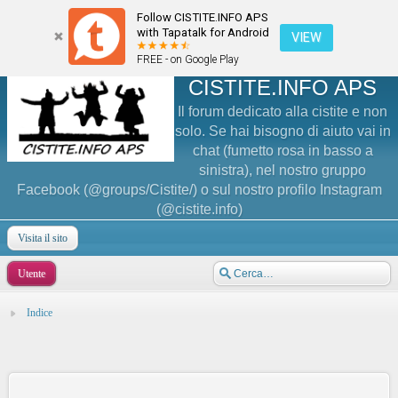
Follow CISTITE.INFO APS
with Tapatalk for Android
VIEW
FREE - on Google Play
CISTITE.INFO APS
Il forum dedicato alla cistite e non
solo. Se hai bisogno di aiuto vai in
chat (fumetto rosa in basso a
sinistra), nel nostro gruppo
Facebook (@groups/Cistite/) o sul nostro profilo Instagram
(@cistite.info)
Visita il sito
Utente
Indice