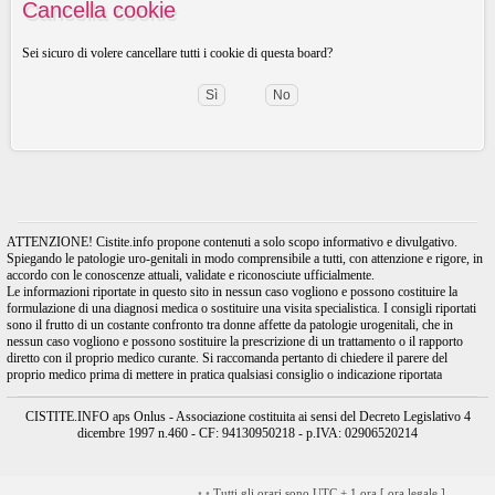
Cancella cookie
Sei sicuro di volere cancellare tutti i cookie di questa board?
ATTENZIONE! Cistite.info propone contenuti a solo scopo informativo e divulgativo.
Spiegando le patologie uro-genitali in modo comprensibile a tutti, con attenzione e rigore, in
accordo con le conoscenze attuali, validate e riconosciute ufficialmente.
Le informazioni riportate in questo sito in nessun caso vogliono e possono costituire la
formulazione di una diagnosi medica o sostituire una visita specialistica. I consigli riportati
sono il frutto di un costante confronto tra donne affette da patologie urogenitali, che in
nessun caso vogliono e possono sostituire la prescrizione di un trattamento o il rapporto
diretto con il proprio medico curante. Si raccomanda pertanto di chiedere il parere del
proprio medico prima di mettere in pratica qualsiasi consiglio o indicazione riportata
CISTITE.INFO aps Onlus - Associazione costituita ai sensi del Decreto Legislativo 4
dicembre 1997 n.460 - CF: 94130950218 - p.IVA: 02906520214
•
•
Tutti gli orari sono UTC + 1 ora [
ora legale
]