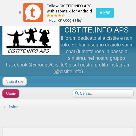
Follow CISTITE.INFO APS
with Tapatalk for Android
VIEW
FREE - on Google Play
CISTITE.INFO APS
Il forum dedicato alla cistite e non
solo. Se hai bisogno di aiuto vai in
chat (fumetto rosa in basso a
sinistra), nel nostro gruppo
Facebook (@groups/Cistite/) o sul nostro profilo Instagram
(@cistite.info)
Visita il sito
Utente
Indice