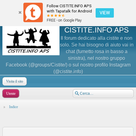
Follow CISTITE.INFO APS
with Tapatalk for Android
VIEW
FREE - on Google Play
CISTITE.INFO APS
Il forum dedicato alla cistite e non
solo. Se hai bisogno di aiuto vai in
chat (fumetto rosa in basso a
sinistra), nel nostro gruppo
Facebook (@groups/Cistite/) o sul nostro profilo Instagram
(@cistite.info)
Visita il sito
Utente
Indice