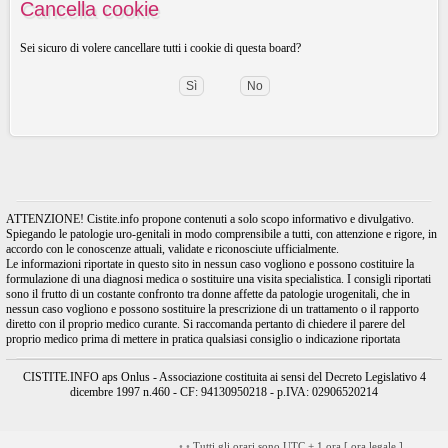
Cancella cookie
Sei sicuro di volere cancellare tutti i cookie di questa board?
ATTENZIONE! Cistite.info propone contenuti a solo scopo informativo e divulgativo.
Spiegando le patologie uro-genitali in modo comprensibile a tutti, con attenzione e rigore, in
accordo con le conoscenze attuali, validate e riconosciute ufficialmente.
Le informazioni riportate in questo sito in nessun caso vogliono e possono costituire la
formulazione di una diagnosi medica o sostituire una visita specialistica. I consigli riportati
sono il frutto di un costante confronto tra donne affette da patologie urogenitali, che in
nessun caso vogliono e possono sostituire la prescrizione di un trattamento o il rapporto
diretto con il proprio medico curante. Si raccomanda pertanto di chiedere il parere del
proprio medico prima di mettere in pratica qualsiasi consiglio o indicazione riportata
CISTITE.INFO aps Onlus - Associazione costituita ai sensi del Decreto Legislativo 4
dicembre 1997 n.460 - CF: 94130950218 - p.IVA: 02906520214
•
•
Tutti gli orari sono UTC + 1 ora [
ora legale
]