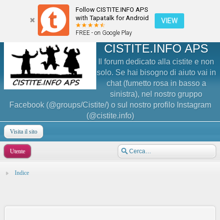
Follow CISTITE.INFO APS
with Tapatalk for Android
VIEW
FREE - on Google Play
CISTITE.INFO APS
Il forum dedicato alla cistite e non
solo. Se hai bisogno di aiuto vai in
chat (fumetto rosa in basso a
sinistra), nel nostro gruppo
Facebook (@groups/Cistite/) o sul nostro profilo Instagram
(@cistite.info)
Visita il sito
Utente
Indice