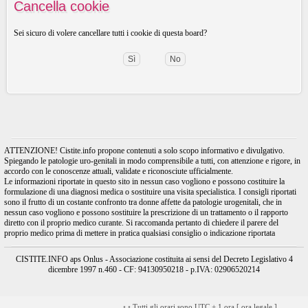
Cancella cookie
Sei sicuro di volere cancellare tutti i cookie di questa board?
ATTENZIONE! Cistite.info propone contenuti a solo scopo informativo e divulgativo.
Spiegando le patologie uro-genitali in modo comprensibile a tutti, con attenzione e rigore, in
accordo con le conoscenze attuali, validate e riconosciute ufficialmente.
Le informazioni riportate in questo sito in nessun caso vogliono e possono costituire la
formulazione di una diagnosi medica o sostituire una visita specialistica. I consigli riportati
sono il frutto di un costante confronto tra donne affette da patologie urogenitali, che in
nessun caso vogliono e possono sostituire la prescrizione di un trattamento o il rapporto
diretto con il proprio medico curante. Si raccomanda pertanto di chiedere il parere del
proprio medico prima di mettere in pratica qualsiasi consiglio o indicazione riportata
CISTITE.INFO aps Onlus - Associazione costituita ai sensi del Decreto Legislativo 4
dicembre 1997 n.460 - CF: 94130950218 - p.IVA: 02906520214
•
•
Tutti gli orari sono UTC + 1 ora [
ora legale
]