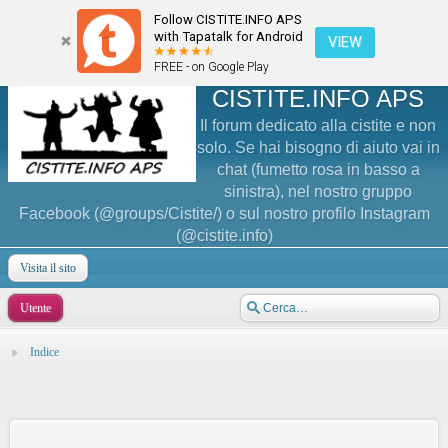
Follow CISTITE.INFO APS
with Tapatalk for Android
VIEW
FREE - on Google Play
CISTITE.INFO APS
Il forum dedicato alla cistite e non
solo. Se hai bisogno di aiuto vai in
chat (fumetto rosa in basso a
sinistra), nel nostro gruppo
Facebook (@groups/Cistite/) o sul nostro profilo Instagram
(@cistite.info)
Visita il sito
Utente
Indice