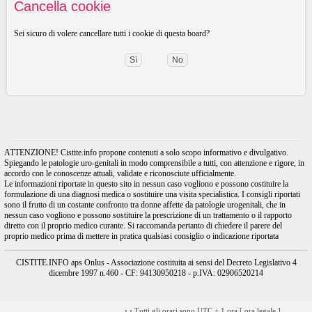
Cancella cookie
Sei sicuro di volere cancellare tutti i cookie di questa board?
ATTENZIONE! Cistite.info propone contenuti a solo scopo informativo e divulgativo.
Spiegando le patologie uro-genitali in modo comprensibile a tutti, con attenzione e rigore, in
accordo con le conoscenze attuali, validate e riconosciute ufficialmente.
Le informazioni riportate in questo sito in nessun caso vogliono e possono costituire la
formulazione di una diagnosi medica o sostituire una visita specialistica. I consigli riportati
sono il frutto di un costante confronto tra donne affette da patologie urogenitali, che in
nessun caso vogliono e possono sostituire la prescrizione di un trattamento o il rapporto
diretto con il proprio medico curante. Si raccomanda pertanto di chiedere il parere del
proprio medico prima di mettere in pratica qualsiasi consiglio o indicazione riportata
CISTITE.INFO aps Onlus - Associazione costituita ai sensi del Decreto Legislativo 4
dicembre 1997 n.460 - CF: 94130950218 - p.IVA: 02906520214
•
•
Tutti gli orari sono UTC + 1 ora [
ora legale
]