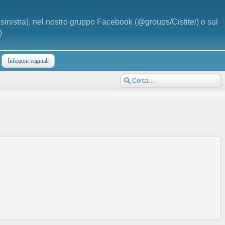
a sinistra), nel nostro gruppo Facebook (@groups/Cistite/) o sul
)
Infezioni vaginali