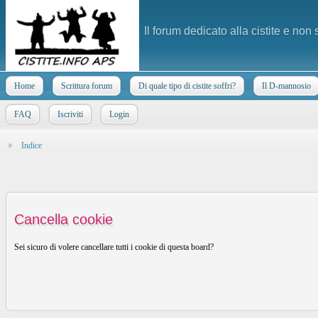
Il forum dedicato alla cistite e non
Home
Scrittura forum
Di quale tipo di cistite soffri?
Il D-mannosio
FAQ
Iscriviti
Login
Indice
Cancella cookie
Sei sicuro di volere cancellare tutti i cookie di questa board?