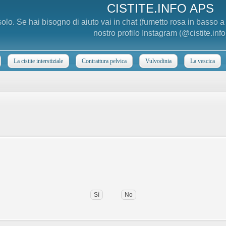
CISTITE.INFO APS
 solo. Se hai bisogno di aiuto vai in chat (fumetto rosa in basso 
nostro profilo Instagram (@cistite.info
La cistite interstiziale
Contrattura pelvica
Vulvodinia
La vescica