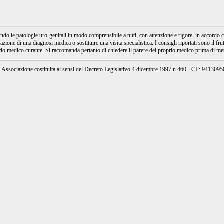
e patologie uro-genitali in modo comprensibile a tutti, con attenzione e rigore, in accordo con
ione di una diagnosi medica o sostituire una visita specialistica. I consigli riportati sono il fru
prio medico curante. Si raccomanda pertanto di chiedere il parere del proprio medico prima di mett
ssociazione costituita ai sensi del Decreto Legislativo 4 dicembre 1997 n.460 - CF: 94130