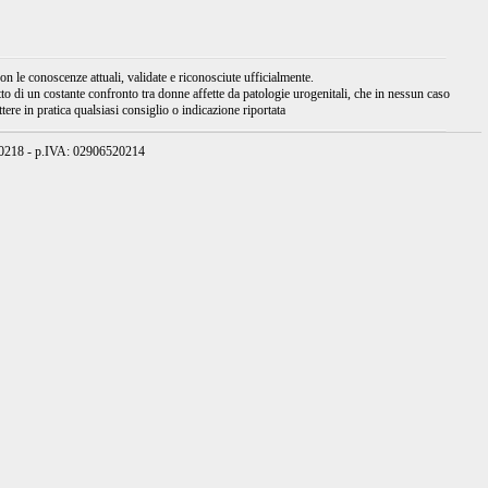
 le conoscenze attuali, validate e riconosciute ufficialmente.
tto di un costante confronto tra donne affette da patologie urogenitali, che in nessun caso
ere in pratica qualsiasi consiglio o indicazione riportata
950218 - p.IVA: 02906520214