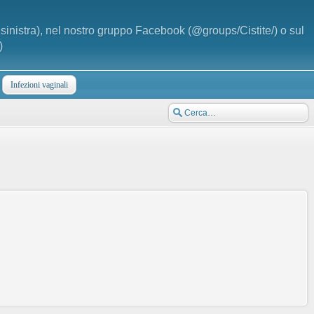
a sinistra), nel nostro gruppo Facebook (@groups/Cistite/) o sul
)
Infezioni vaginali