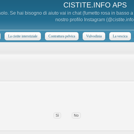
CISTITE.INFO APS
 solo. Se hai bisogno di aiuto vai in chat (fumetto rosa in basso 
nostro profilo Instagram (@cistite.info
La cistite interstiziale
Contrattura pelvica
Vulvodinia
La vescica