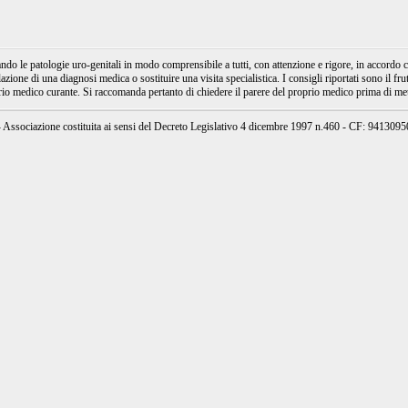
e patologie uro-genitali in modo comprensibile a tutti, con attenzione e rigore, in accordo con
ione di una diagnosi medica o sostituire una visita specialistica. I consigli riportati sono il fru
prio medico curante. Si raccomanda pertanto di chiedere il parere del proprio medico prima di mett
ssociazione costituita ai sensi del Decreto Legislativo 4 dicembre 1997 n.460 - CF: 94130