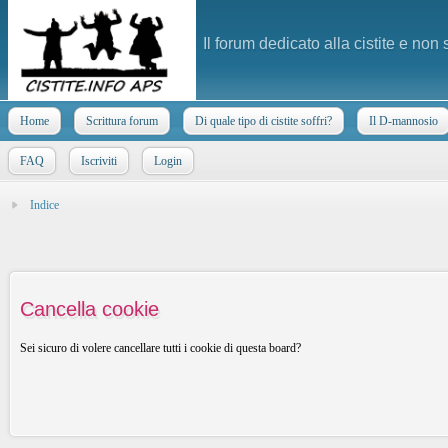
Il forum dedicato alla cistite e non
Home
Scrittura forum
Di quale tipo di cistite soffri?
Il D-mannosio
FAQ
Iscriviti
Login
Indice
Cancella cookie
Sei sicuro di volere cancellare tutti i cookie di questa board?