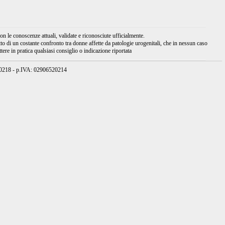
 le conoscenze attuali, validate e riconosciute ufficialmente.
tto di un costante confronto tra donne affette da patologie urogenitali, che in nessun caso
ere in pratica qualsiasi consiglio o indicazione riportata
950218 - p.IVA: 02906520214