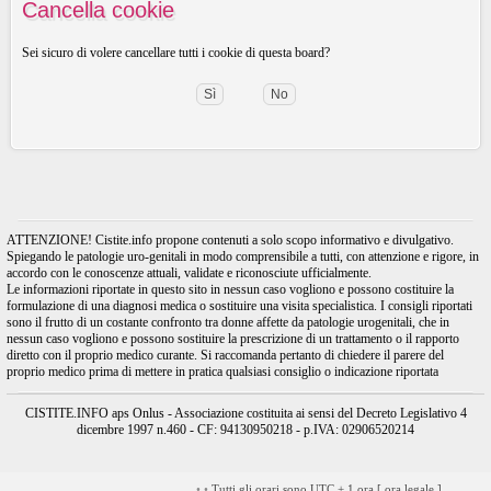
Cancella cookie
Sei sicuro di volere cancellare tutti i cookie di questa board?
ATTENZIONE! Cistite.info propone contenuti a solo scopo informativo e divulgativo.
Spiegando le patologie uro-genitali in modo comprensibile a tutti, con attenzione e rigore, in
accordo con le conoscenze attuali, validate e riconosciute ufficialmente.
Le informazioni riportate in questo sito in nessun caso vogliono e possono costituire la
formulazione di una diagnosi medica o sostituire una visita specialistica. I consigli riportati
sono il frutto di un costante confronto tra donne affette da patologie urogenitali, che in
nessun caso vogliono e possono sostituire la prescrizione di un trattamento o il rapporto
diretto con il proprio medico curante. Si raccomanda pertanto di chiedere il parere del
proprio medico prima di mettere in pratica qualsiasi consiglio o indicazione riportata
CISTITE.INFO aps Onlus - Associazione costituita ai sensi del Decreto Legislativo 4
dicembre 1997 n.460 - CF: 94130950218 - p.IVA: 02906520214
•
•
Tutti gli orari sono UTC + 1 ora [
ora legale
]