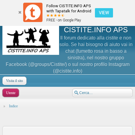
Follow CISTITE.INFO APS
with Tapatalk for Android
VIEW
FREE - on Google Play
CISTITE.INFO APS
Il forum dedicato alla cistite e non
solo. Se hai bisogno di aiuto vai in
chat (fumetto rosa in basso a
sinistra), nel nostro gruppo
Facebook (@groups/Cistite/) o sul nostro profilo Instagram
(@cistite.info)
Visita il sito
Utente
Indice