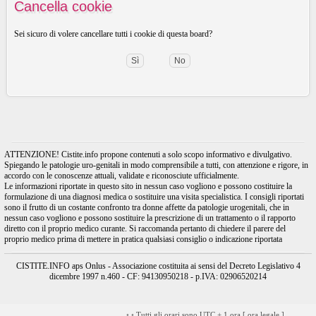
Cancella cookie
Sei sicuro di volere cancellare tutti i cookie di questa board?
ATTENZIONE! Cistite.info propone contenuti a solo scopo informativo e divulgativo.
Spiegando le patologie uro-genitali in modo comprensibile a tutti, con attenzione e rigore, in
accordo con le conoscenze attuali, validate e riconosciute ufficialmente.
Le informazioni riportate in questo sito in nessun caso vogliono e possono costituire la
formulazione di una diagnosi medica o sostituire una visita specialistica. I consigli riportati
sono il frutto di un costante confronto tra donne affette da patologie urogenitali, che in
nessun caso vogliono e possono sostituire la prescrizione di un trattamento o il rapporto
diretto con il proprio medico curante. Si raccomanda pertanto di chiedere il parere del
proprio medico prima di mettere in pratica qualsiasi consiglio o indicazione riportata
CISTITE.INFO aps Onlus - Associazione costituita ai sensi del Decreto Legislativo 4
dicembre 1997 n.460 - CF: 94130950218 - p.IVA: 02906520214
•
•
Tutti gli orari sono UTC + 1 ora [
ora legale
]