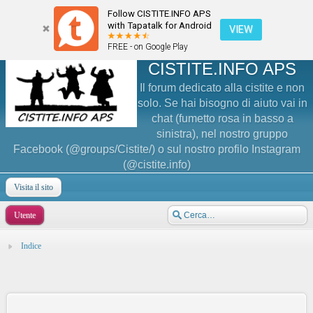
Follow CISTITE.INFO APS
with Tapatalk for Android
VIEW
FREE - on Google Play
CISTITE.INFO APS
Il forum dedicato alla cistite e non
solo. Se hai bisogno di aiuto vai in
chat (fumetto rosa in basso a
sinistra), nel nostro gruppo
Facebook (@groups/Cistite/) o sul nostro profilo Instagram
(@cistite.info)
Visita il sito
Utente
Indice