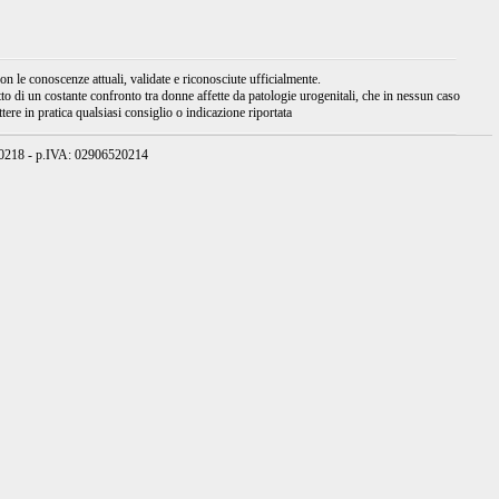
 le conoscenze attuali, validate e riconosciute ufficialmente.
tto di un costante confronto tra donne affette da patologie urogenitali, che in nessun caso
ere in pratica qualsiasi consiglio o indicazione riportata
950218 - p.IVA: 02906520214