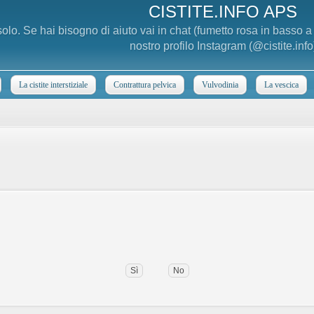
CISTITE.INFO APS
 solo. Se hai bisogno di aiuto vai in chat (fumetto rosa in basso 
nostro profilo Instagram (@cistite.info
La cistite interstiziale
Contrattura pelvica
Vulvodinia
La vescica