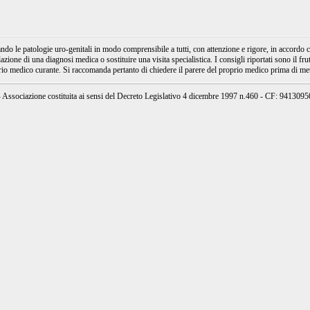
e patologie uro-genitali in modo comprensibile a tutti, con attenzione e rigore, in accordo con
ione di una diagnosi medica o sostituire una visita specialistica. I consigli riportati sono il fru
prio medico curante. Si raccomanda pertanto di chiedere il parere del proprio medico prima di mett
ssociazione costituita ai sensi del Decreto Legislativo 4 dicembre 1997 n.460 - CF: 94130