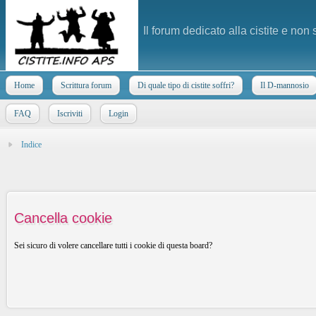
Il forum dedicato alla cistite e non
Home
Scrittura forum
Di quale tipo di cistite soffri?
Il D-mannosio
FAQ
Iscriviti
Login
Indice
Cancella cookie
Sei sicuro di volere cancellare tutti i cookie di questa board?