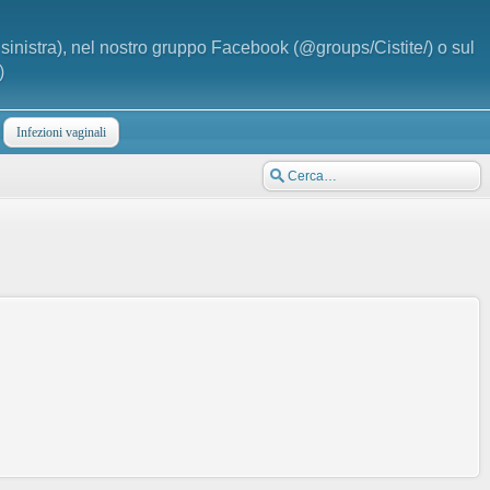
a sinistra), nel nostro gruppo Facebook (@groups/Cistite/) o sul
)
Infezioni vaginali