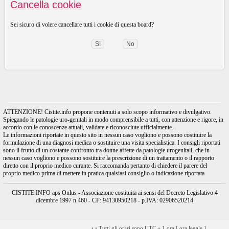
Cancella cookie
Sei sicuro di volere cancellare tutti i cookie di questa board?
ATTENZIONE! Cistite.info propone contenuti a solo scopo informativo e divulgativo.
Spiegando le patologie uro-genitali in modo comprensibile a tutti, con attenzione e rigore, in
accordo con le conoscenze attuali, validate e riconosciute ufficialmente.
Le informazioni riportate in questo sito in nessun caso vogliono e possono costituire la
formulazione di una diagnosi medica o sostituire una visita specialistica. I consigli riportati
sono il frutto di un costante confronto tra donne affette da patologie urogenitali, che in
nessun caso vogliono e possono sostituire la prescrizione di un trattamento o il rapporto
diretto con il proprio medico curante. Si raccomanda pertanto di chiedere il parere del
proprio medico prima di mettere in pratica qualsiasi consiglio o indicazione riportata
CISTITE.INFO aps Onlus - Associazione costituita ai sensi del Decreto Legislativo 4
dicembre 1997 n.460 - CF: 94130950218 - p.IVA: 02906520214
•
•
Tutti gli orari sono UTC + 1 ora [
ora legale
]