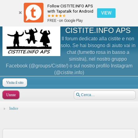
Follow CISTITE.INFO APS
with Tapatalk for Android
VIEW
FREE - on Google Play
CISTITE.INFO APS
Il forum dedicato alla cistite e non
solo. Se hai bisogno di aiuto vai in
chat (fumetto rosa in basso a
sinistra), nel nostro gruppo
Facebook (@groups/Cistite/) o sul nostro profilo Instagram
(@cistite.info)
Visita il sito
Utente
Indice