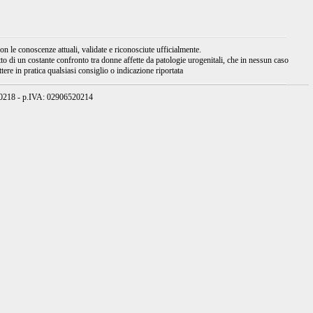
 le conoscenze attuali, validate e riconosciute ufficialmente.
tto di un costante confronto tra donne affette da patologie urogenitali, che in nessun caso
ere in pratica qualsiasi consiglio o indicazione riportata
950218 - p.IVA: 02906520214