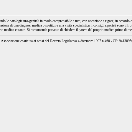
e patologie uro-genitali in modo comprensibile a tutti, con attenzione e rigore, in accordo con
ione di una diagnosi medica o sostituire una visita specialistica. I consigli riportati sono il fru
prio medico curante. Si raccomanda pertanto di chiedere il parere del proprio medico prima di mett
ssociazione costituita ai sensi del Decreto Legislativo 4 dicembre 1997 n.460 - CF: 94130