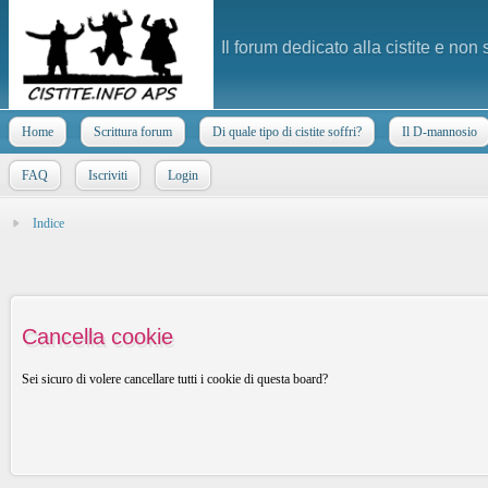
Il forum dedicato alla cistite e non
Home
Scrittura forum
Di quale tipo di cistite soffri?
Il D-mannosio
FAQ
Iscriviti
Login
Indice
Cancella cookie
Sei sicuro di volere cancellare tutti i cookie di questa board?