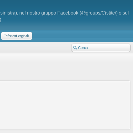
a sinistra), nel nostro gruppo Facebook (@groups/Cistite/) o sul
)
Infezioni vaginali