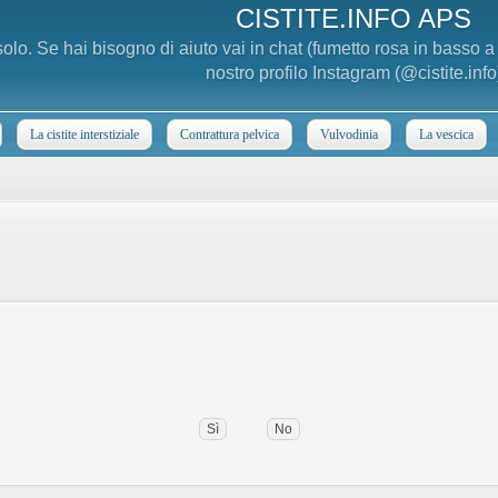
CISTITE.INFO APS
 solo. Se hai bisogno di aiuto vai in chat (fumetto rosa in basso 
nostro profilo Instagram (@cistite.info
La cistite interstiziale
Contrattura pelvica
Vulvodinia
La vescica