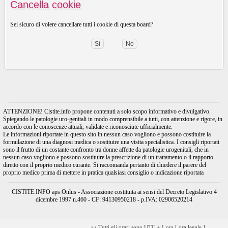
Cancella cookie
Sei sicuro di volere cancellare tutti i cookie di questa board?
ATTENZIONE! Cistite.info propone contenuti a solo scopo informativo e divulgativo.
Spiegando le patologie uro-genitali in modo comprensibile a tutti, con attenzione e rigore, in
accordo con le conoscenze attuali, validate e riconosciute ufficialmente.
Le informazioni riportate in questo sito in nessun caso vogliono e possono costituire la
formulazione di una diagnosi medica o sostituire una visita specialistica. I consigli riportati
sono il frutto di un costante confronto tra donne affette da patologie urogenitali, che in
nessun caso vogliono e possono sostituire la prescrizione di un trattamento o il rapporto
diretto con il proprio medico curante. Si raccomanda pertanto di chiedere il parere del
proprio medico prima di mettere in pratica qualsiasi consiglio o indicazione riportata
CISTITE.INFO aps Onlus - Associazione costituita ai sensi del Decreto Legislativo 4
dicembre 1997 n.460 - CF: 94130950218 - p.IVA: 02906520214
•
•
Tutti gli orari sono UTC + 1 ora [
ora legale
]