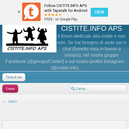
Follow CISTITE.INFO APS
with Tapatalk for Android
VIEW
FREE - on Google Play
CISTITE.INFO APS
Il forum dedicato alla cistite e non
solo. Se hai bisogno di aiuto vai in
chat (fumetto rosa in basso a
sinistra), nel nostro gruppo
Facebook (@groups/Cistite/) o sul nostro profilo Instagram
(@cistite.info)
Visita il sito
Utente
Indice