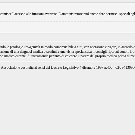
rantisce l’accesso alle funzioni avanzate. L’amministratore puó anche dare permessi speciali agli ut
e patologie uro-genitali in modo comprensibile a tutti, con attenzione e rigore, in accordo con
ione di una diagnosi medica o sostituire una visita specialistica. I consigli riportati sono il fru
prio medico curante. Si raccomanda pertanto di chiedere il parere del proprio medico prima di mett
ssociazione costituita ai sensi del Decreto Legislativo 4 dicembre 1997 n.460 - CF: 94130