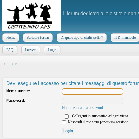
Il forum dedicato alla cistite e non
Home
Scrittura forum
Di quale tipo di cistite soffri?
Il D-mannosio
FAQ
Iscriviti
Login
Indice
Devi eseguire l’accesso per citare i messaggi di questo foru
Nome utente:
Password:
Ho dimenticato la password
Collegami in automatico ad ogni visita
Nascondi il mio stato per questa sessione