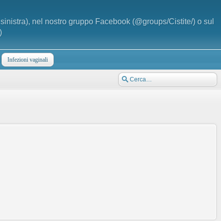
a sinistra), nel nostro gruppo Facebook (@groups/Cistite/) o sul
)
Infezioni vaginali