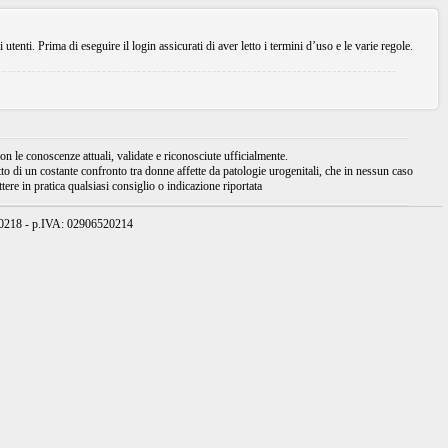
enti. Prima di eseguire il login assicurati di aver letto i termini d’uso e le varie regole.
 le conoscenze attuali, validate e riconosciute ufficialmente.
tto di un costante confronto tra donne affette da patologie urogenitali, che in nessun caso
ere in pratica qualsiasi consiglio o indicazione riportata
950218 - p.IVA: 02906520214