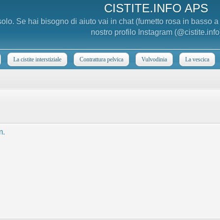
CISTITE.INFO APS
 solo. Se hai bisogno di aiuto vai in chat (fumetto rosa in basso 
nostro profilo Instagram (@cistite.info
La cistite interstiziale
Contrattura pelvica
Vulvodinia
La vescica
m.