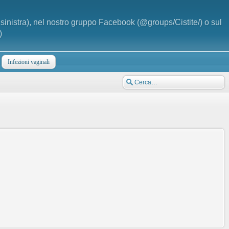
a sinistra), nel nostro gruppo Facebook (@groups/Cistite/) o sul
)
Infezioni vaginali