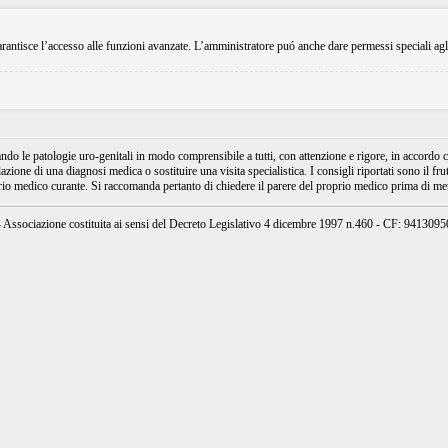
rantisce l’accesso alle funzioni avanzate. L’amministratore puó anche dare permessi speciali agli ut
e patologie uro-genitali in modo comprensibile a tutti, con attenzione e rigore, in accordo con
ione di una diagnosi medica o sostituire una visita specialistica. I consigli riportati sono il fru
prio medico curante. Si raccomanda pertanto di chiedere il parere del proprio medico prima di mett
ssociazione costituita ai sensi del Decreto Legislativo 4 dicembre 1997 n.460 - CF: 94130