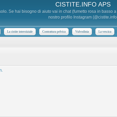
CISTITE.INFO APS
 solo. Se hai bisogno di aiuto vai in chat (fumetto rosa in basso 
nostro profilo Instagram (@cistite.info
La cistite interstiziale
Contrattura pelvica
Vulvodinia
La vescica
m.