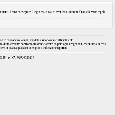
enti. Prima di eseguire il login assicurati di aver letto i termini d’uso e le varie regole.
 le conoscenze attuali, validate e riconosciute ufficialmente.
tto di un costante confronto tra donne affette da patologie urogenitali, che in nessun caso
ere in pratica qualsiasi consiglio o indicazione riportata
950218 - p.IVA: 02906520214