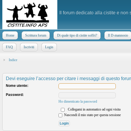
Il forum dedicato alla cistite e non
Home
Scrittura forum
Di quale tipo di cistite soffri?
Il D-mannosio
FAQ
Iscriviti
Login
Indice
Devi eseguire l’accesso per citare i messaggi di questo foru
Nome utente:
Password:
Ho dimenticato la password
Collegami in automatico ad ogni visita
Nascondi il mio stato per questa sessione