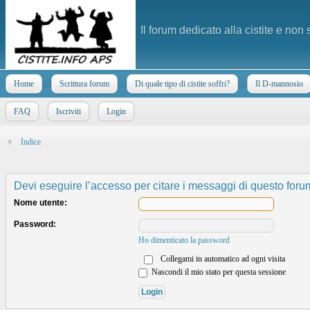
Il forum dedicato alla cistite e non
Home
Scrittura forum
Di quale tipo di cistite soffri?
Il D-mannosio
FAQ
Iscriviti
Login
Indice
Devi eseguire l’accesso per citare i messaggi di questo foru
Nome utente:
Password:
Ho dimenticato la password
Collegami in automatico ad ogni visita
Nascondi il mio stato per questa sessione