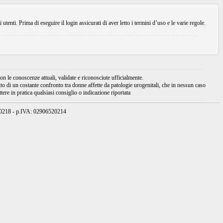
enti. Prima di eseguire il login assicurati di aver letto i termini d’uso e le varie regole.
 le conoscenze attuali, validate e riconosciute ufficialmente.
tto di un costante confronto tra donne affette da patologie urogenitali, che in nessun caso
ere in pratica qualsiasi consiglio o indicazione riportata
950218 - p.IVA: 02906520214