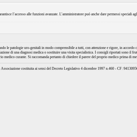
rantisce l’accesso alle funzioni avanzate. L’amministratore puó anche dare permessi speciali agli ut
e patologie uro-genitali in modo comprensibile a tutti, con attenzione e rigore, in accordo con
ione di una diagnosi medica o sostituire una visita specialistica. I consigli riportati sono il fru
prio medico curante. Si raccomanda pertanto di chiedere il parere del proprio medico prima di mett
ssociazione costituita ai sensi del Decreto Legislativo 4 dicembre 1997 n.460 - CF: 94130