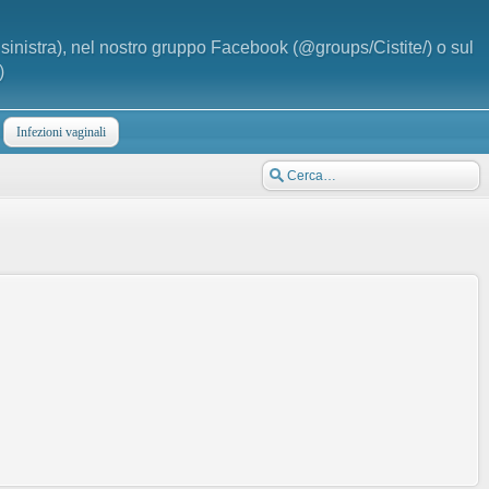
a sinistra), nel nostro gruppo Facebook (@groups/Cistite/) o sul
)
Infezioni vaginali