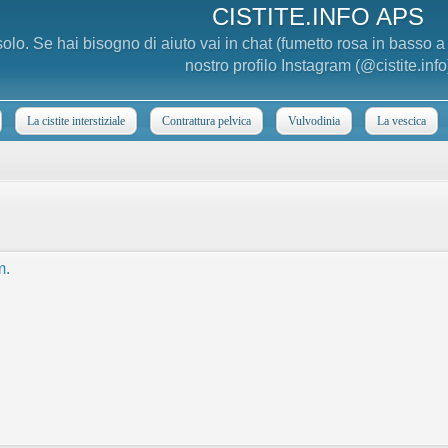
CISTITE.INFO APS
 solo. Se hai bisogno di aiuto vai in chat (fumetto rosa in basso 
nostro profilo Instagram (@cistite.info
La cistite interstiziale
Contrattura pelvica
Vulvodinia
La vescica
m.