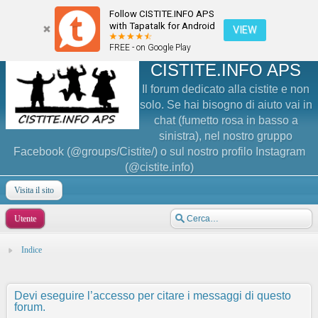
Follow CISTITE.INFO APS
with Tapatalk for Android
VIEW
FREE - on Google Play
CISTITE.INFO APS
Il forum dedicato alla cistite e non
solo. Se hai bisogno di aiuto vai in
chat (fumetto rosa in basso a
sinistra), nel nostro gruppo
Facebook (@groups/Cistite/) o sul nostro profilo Instagram
(@cistite.info)
Visita il sito
Utente
Indice
Devi eseguire l’accesso per citare i messaggi di questo
forum.