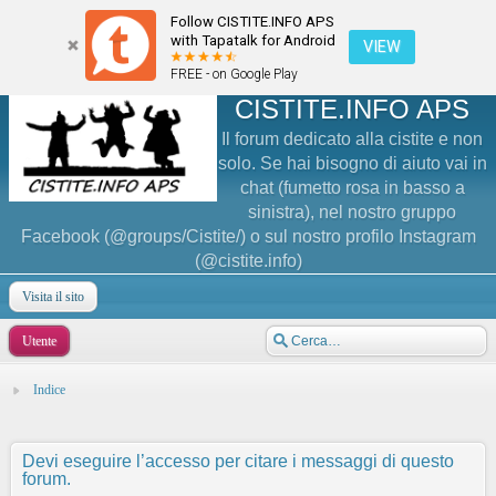
Follow CISTITE.INFO APS
with Tapatalk for Android
VIEW
FREE - on Google Play
CISTITE.INFO APS
Il forum dedicato alla cistite e non
solo. Se hai bisogno di aiuto vai in
chat (fumetto rosa in basso a
sinistra), nel nostro gruppo
Facebook (@groups/Cistite/) o sul nostro profilo Instagram
(@cistite.info)
Visita il sito
Utente
Indice
Devi eseguire l’accesso per citare i messaggi di questo
forum.