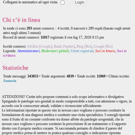
Collegami in automatico ad ogni visita
Chi c’è in linea
In totale ci sono
293
utenti connessi :: 4 iscritti, 0 nascosti e 289 ospiti (basato sugli utenti
attivi negli ultimi 5 minuti)
Record di utenti connessi:
11017
registrato il ven lug 17, 2026 9:15 pm
Iscritti connessi:
AdsBot [Google]
,
Baidu [Spider]
,
Bing [Bot]
,
Google [Bot]
Legenda:
Amministratori
,
Moderatori globali
,
Utenti registrati
,
Soci in lettura
,
Soci in
scrittura
Statistiche
Totale messaggi:
343853
• Totale argomenti:
4839
• Totale iscritti:
11069
• Ultimo iscritto:
Annucia
ATTENZIONE! Cistite.info propone contenuti a solo scopo informativo e divulgativo.
Spiegando le patologie uro-genitali in modo comprensibile a tutti, con attenzione e rigore, in
accordo con le conoscenze attuali, validate e riconosciute ufficialmente.
Le informazioni riportate in questo sito in nessun caso vogliono e possono costituire la
formulazione di una diagnosi medica o sostituire una visita specialistica. I consigli riportati
sono il frutto di un costante confronto tra donne affette da patologie urogenitali, che in
nessun caso vogliono e possono sostituire la prescrizione di un trattamento o il rapporto
diretto con il proprio medico curante. Si raccomanda pertanto di chiedere il parere del
proprio medico prima di mettere in pratica qualsiasi consiglio o indicazione riportata