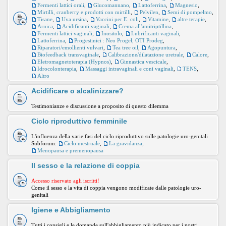
Fermenti lattici orali
,
Glucomannano
,
Lattoferrina
,
Magnesio
,
Mirtilli, cranberry e prodotti con mirtilli
,
Pelvilen
,
Semi di pompelmo
,
Tisane
,
Uva ursina
,
Vaccini per E. coli
,
Vitamine
,
altre terapie
,
Arnica
,
Acidificanti vaginali
,
Crema all'amitriptillina
,
Fermenti lattici vaginali
,
Inositolo
,
Lubrificanti vaginali
,
Lattoferrina
,
Progestinici : Neo Progel, OTI Prodeg
,
Riparatori/emollienti vulvari
,
Tea tree oil
,
Agopuntura
,
Biofeedback transvaginale
,
Calibrazione/dilatazione uretrale
,
Calore
,
Eletromagnetoterapia (Hypnos)
,
Ginnastica vescicale
,
Idrocolonterapia
,
Massaggi intravaginali e coni vaginali
,
TENS
,
Altro
Acidificare o alcalinizzare?
Testimonianze e discussione a proposito di questo dilemma
Ciclo riproduttivo femminile
L'influenza della varie fasi del ciclo riproduttivo sulle patologie uro-genitali
Subforum:
Ciclo mestruale
,
La gravidanza
,
Menopausa e premenopausa
Il sesso e la relazione di coppia
Accesso riservato agli iscritti!
Come il sesso e la vita di coppia vengono modificate dalle patologie uro-
genitali
Igiene e Abbigliamento
Tutti i consigli e le domande sull'abbigliamento più indicato per i nostri