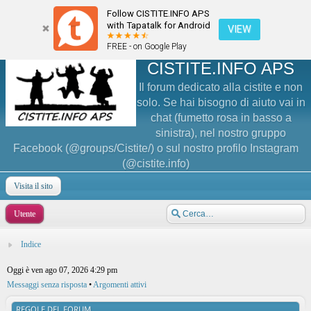
Follow CISTITE.INFO APS
with Tapatalk for Android
VIEW
FREE - on Google Play
CISTITE.INFO APS
Il forum dedicato alla cistite e non
solo. Se hai bisogno di aiuto vai in
chat (fumetto rosa in basso a
sinistra), nel nostro gruppo
Facebook (@groups/Cistite/) o sul nostro profilo Instagram
(@cistite.info)
Visita il sito
Utente
Indice
Oggi è ven ago 07, 2026 4:29 pm
Messaggi senza risposta
•
Argomenti attivi
REGOLE DEL FORUM