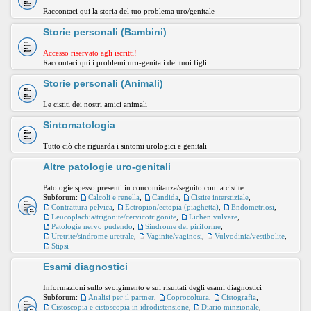
Raccontaci qui la storia del tuo problema uro/genitale
Storie personali (Bambini)
Accesso riservato agli iscritti!
Raccontaci qui i problemi uro-genitali dei tuoi figli
Storie personali (Animali)
Le cistiti dei nostri amici animali
Sintomatologia
Tutto ciò che riguarda i sintomi urologici e genitali
Altre patologie uro-genitali
Patologie spesso presenti in concomitanza/seguito con la cistite
Subforum:
Calcoli e renella
,
Candida
,
Cistite interstiziale
,
Contrattura pelvica
,
Ectropion/ectopia (piaghetta)
,
Endometriosi
,
Leucoplachia/trigonite/cervicotrigonite
,
Lichen vulvare
,
Patologie nervo pudendo
,
Sindrome del piriforme
,
Uretrite/sindrome uretrale
,
Vaginite/vaginosi
,
Vulvodinia/vestibolite
,
Stipsi
Esami diagnostici
Informazioni sullo svolgimento e sui risultati degli esami diagnostici
Subforum:
Analisi per il partner
,
Coprocoltura
,
Cistografia
,
Cistoscopia e cistoscopia in idrodistensione
,
Diario minzionale
,