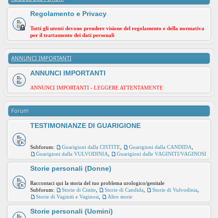
Regolamento e Privacy
Tutti gli utenti devono prendere visione del regolamento e della normativa
per il trattamento dei dati personali
ANNUNCI IMPORTANTI
ANNUNCI IMPORTANTI
ANNUNCI IMPORTANTI - LEGGERE ATTENTAMENTE
Forum
TESTIMONIANZE DI GUARIGIONE
Subforum:
Guarigioni dalla CISTITE
,
Guarigioni dalla CANDIDA
,
Guarigioni dalla VULVODINIA
,
Guarigioni dalle VAGINITI/VAGINOSI
Storie personali (Donne)
Raccontaci qui la storia del tuo problema urologico/genitale
Subforum:
Storie di Cistite
,
Storie di Candida
,
Storie di Vulvodinia
,
Storie di Vaginiti e Vaginosi
,
Altre storie
Storie personali (Uomini)