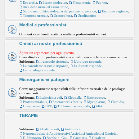
Ecografia
,
Esame citologico
,
Flussometria
,
Pap test
,
stick delle urine ed esame urine
,
Studio neurofisiopatologico del pavimento pelvico
,
Tampone vaginale
,
Tampone uretrale
,
Urinocoltura
,
Urodinamica
Medici e professionisti
Opinioni e confronti relativi a medici e professionisti sanitari.
Chiedi ai nostri professionisti
Aprire un argomento per ogni quesito
Linea diretta con i professionisti che collaborano con la nostra associazione.
Subforum:
Il ginecolo risponde
,
L'urologo risponde
,
La consulente sessuale risponde
,
La dietista risponde
,
La psicologa risponde
Microrganismi patogeni
Germi maggiormente responsabili delle infezioni vesicali e delle patologie
concomitanti
Subforum:
Escherichia coli
,
Klebsiella
,
Enterococco
,
Proteus mirabilis
,
Enterococcus fecalis
,
Mycoplasma
,
Clamidia
,
Ureaplasma
,
HPV
,
Trichomonas vaginalis
,
Altri
TERAPIE
Subforum:
Alcalinizzanti
,
Antibiotici
,
Neuromodulatori: Antidepressivi Ansiolitici Antiepilettici Oppioidi
,
D-Mannosio
,
Bacche di Goji
,
Cantharis
,
Cistalgan
,