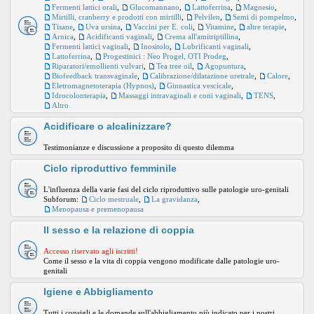
Fermenti lattici orali
,
Glucomannano
,
Lattoferrina
,
Magnesio
,
Mirtilli, cranberry e prodotti con mirtilli
,
Pelvilen
,
Semi di pompelmo
,
Tisane
,
Uva ursina
,
Vaccini per E. coli
,
Vitamine
,
altre terapie
,
Arnica
,
Acidificanti vaginali
,
Crema all'amitriptillina
,
Fermenti lattici vaginali
,
Inositolo
,
Lubrificanti vaginali
,
Lattoferrina
,
Progestinici : Neo Progel, OTI Prodeg
,
Riparatori/emollienti vulvari
,
Tea tree oil
,
Agopuntura
,
Biofeedback transvaginale
,
Calibrazione/dilatazione uretrale
,
Calore
,
Eletromagnetoterapia (Hypnos)
,
Ginnastica vescicale
,
Idrocolonterapia
,
Massaggi intravaginali e coni vaginali
,
TENS
,
Altro
Acidificare o alcalinizzare?
Testimonianze e discussione a proposito di questo dilemma
Ciclo riproduttivo femminile
L'influenza della varie fasi del ciclo riproduttivo sulle patologie uro-genitali
Subforum:
Ciclo mestruale
,
La gravidanza
,
Menopausa e premenopausa
Il sesso e la relazione di coppia
Accesso riservato agli iscritti!
Come il sesso e la vita di coppia vengono modificate dalle patologie uro-
genitali
Igiene e Abbigliamento
Tutti i consigli e le domande sull'abbigliamento più indicato per i nostri