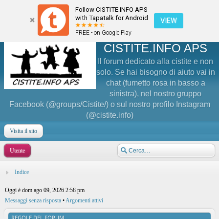
Follow CISTITE.INFO APS
with Tapatalk for Android
VIEW
FREE - on Google Play
CISTITE.INFO APS
Il forum dedicato alla cistite e non
solo. Se hai bisogno di aiuto vai in
chat (fumetto rosa in basso a
sinistra), nel nostro gruppo
Facebook (@groups/Cistite/) o sul nostro profilo Instagram
(@cistite.info)
Visita il sito
Utente
Indice
Oggi è dom ago 09, 2026 2:58 pm
Messaggi senza risposta
•
Argomenti attivi
REGOLE DEL FORUM