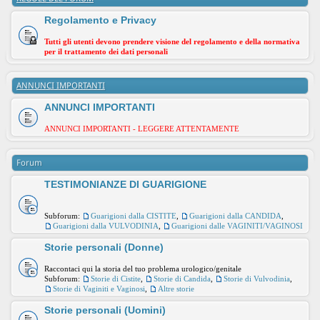
Regolamento e Privacy
Tutti gli utenti devono prendere visione del regolamento e della normativa
per il trattamento dei dati personali
ANNUNCI IMPORTANTI
ANNUNCI IMPORTANTI
ANNUNCI IMPORTANTI - LEGGERE ATTENTAMENTE
Forum
TESTIMONIANZE DI GUARIGIONE
Subforum:
Guarigioni dalla CISTITE
,
Guarigioni dalla CANDIDA
,
Guarigioni dalla VULVODINIA
,
Guarigioni dalle VAGINITI/VAGINOSI
Storie personali (Donne)
Raccontaci qui la storia del tuo problema urologico/genitale
Subforum:
Storie di Cistite
,
Storie di Candida
,
Storie di Vulvodinia
,
Storie di Vaginiti e Vaginosi
,
Altre storie
Storie personali (Uomini)