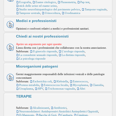
Ecografia
,
Esame citologico
,
Flussometria
,
Pap test
,
stick delle urine ed esame urine
,
Studio neurofisiopatologico del pavimento pelvico
,
Tampone vaginale
,
Tampone uretrale
,
Urinocoltura
,
Urodinamica
Medici e professionisti
Opinioni e confronti relativi a medici e professionisti sanitari.
Chiedi ai nostri professionisti
Aprire un argomento per ogni quesito
Linea diretta con i professionisti che collaborano con la nostra associazione.
Subforum:
Il ginecolo risponde
,
L'urologo risponde
,
La consulente sessuale risponde
,
La dietista risponde
,
La psicologa risponde
Microrganismi patogeni
Germi maggiormente responsabili delle infezioni vesicali e delle patologie
concomitanti
Subforum:
Escherichia coli
,
Klebsiella
,
Enterococco
,
Proteus mirabilis
,
Enterococcus fecalis
,
Mycoplasma
,
Clamidia
,
Ureaplasma
,
HPV
,
Trichomonas vaginalis
,
Altri
TERAPIE
Subforum:
Alcalinizzanti
,
Antibiotici
,
Neuromodulatori: Antidepressivi Ansiolitici Antiepilettici Oppioidi
,
D-Mannosio
,
Bacche di Goji
,
Cantharis
,
Cistalgan
,