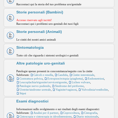
Raccontaci qui la storia del tuo problema uro/genitale
Storie personali (Bambini)
Accesso riservato agli iscritti!
Raccontaci qui i problemi uro-genitali dei tuoi figli
Storie personali (Animali)
Le cistiti dei nostri amici animali
Sintomatologia
Tutto ciò che riguarda i sintomi urologici e genitali
Altre patologie uro-genitali
Patologie spesso presenti in concomitanza/seguito con la cistite
Subforum:
Calcoli e renella
,
Candida
,
Cistite interstiziale
,
Contrattura pelvica
,
Ectropion/ectopia (piaghetta)
,
Endometriosi
,
Leucoplachia/trigonite/cervicotrigonite
,
Lichen vulvare
,
Patologie nervo pudendo
,
Sindrome del piriforme
,
Uretrite/sindrome uretrale
,
Vaginite/vaginosi
,
Vulvodinia/vestibolite
,
Stipsi
Esami diagnostici
Informazioni sullo svolgimento e sui risultati degli esami diagnostici
Subforum:
Analisi per il partner
,
Coprocoltura
,
Cistografia
,
Cistoscopia e cistoscopia in idrodistensione
,
Diario minzionale
,