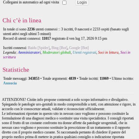
Collegami in automatico ad ogni visita
Chi c’è in linea
In totale ci sono
2236
utenti connessi :: 3 iscritti, 0 nascosti e 2233 ospiti (basato sugli
utenti attivi negli ultimi 5 minuti)
Record di utenti connessi:
11017
registrato il ven lug 17, 2026 9:15 pm
Iscritti connessi:
Baidu [Spider]
,
Bing [Bot]
,
Google [Bot]
Legenda:
Amministratori
,
Moderatori globali
,
Utenti registrati
,
Soci in lettura
,
Soci in
scrittura
Statistiche
Totale messaggi:
343853
• Totale argomenti:
4839
• Totale iscritti:
11069
• Ultimo iscritto:
Annucia
ATTENZIONE! Cistite.info propone contenuti a solo scopo informativo e divulgativo.
Spiegando le patologie uro-genitali in modo comprensibile a tutti, con attenzione e rigore, in
accordo con le conoscenze attuali, validate e riconosciute ufficialmente.
Le informazioni riportate in questo sito in nessun caso vogliono e possono costituire la
formulazione di una diagnosi medica o sostituire una visita specialistica. I consigli riportati
sono il frutto di un costante confronto tra donne affette da patologie urogenitali, che in
nessun caso vogliono e possono sostituire la prescrizione di un trattamento o il rapporto
diretto con il proprio medico curante. Si raccomanda pertanto di chiedere il parere del
proprio medico prima di mettere in pratica qualsiasi consiglio o indicazione riportata