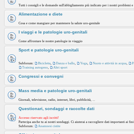
Tutti i consigli e le domande sull'abbigliamento più indicato per i nostri problemi e
Alimentazione e diete
Cosa e come mangiare per mantenere la salute uro-genitale
I viaggi e le patologie uro-genitali
Come affrontare le nostre patologie in viaggio
Sport e patologie uro-genitali
Subforum:
Bicicletta
,
Danza e ballo
,
Yoga
,
Nuoto e attività in acqua
,
P
Training autogeno
,
Altri sport
Congressi e convegni
Mass media e patologie uro-genitali
Giornali, televisione, radio, internet, libri, pubblicità, ...
Questionari, sondaggi e raccolte dati
Accesso riservato agli iscritti!
Partecipa anche tu ai nostri sondaggi. Ci aiuterai a raccogliere dati importanti ai fini
Subforum:
Anamnesi cistite