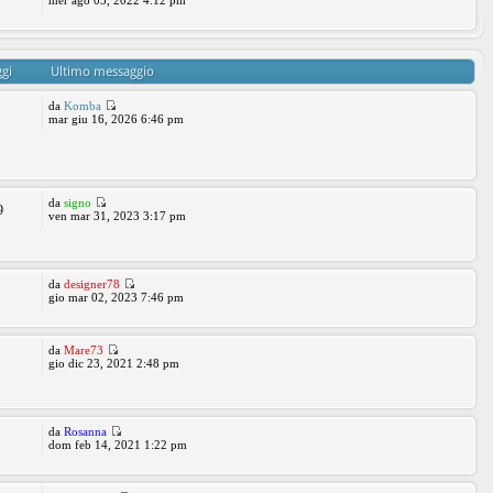
mer ago 03, 2022 4:12 pm
gi
Ultimo messaggio
da
Komba
mar giu 16, 2026 6:46 pm
da
signo
9
ven mar 31, 2023 3:17 pm
da
designer78
gio mar 02, 2023 7:46 pm
da
Mare73
gio dic 23, 2021 2:48 pm
da
Rosanna
dom feb 14, 2021 1:22 pm