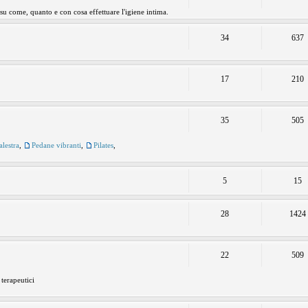
 su come, quanto e con cosa effettuare l'igiene intima.
34
637
17
210
35
505
alestra
,
Pedane vibranti
,
Pilates
,
5
15
28
1424
22
509
 terapeutici