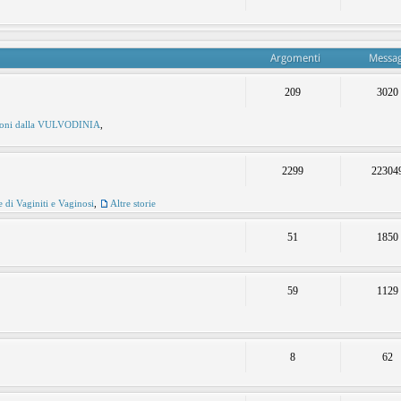
Argomenti
Messag
209
3020
ioni dalla VULVODINIA
,
2299
22304
e di Vaginiti e Vaginosi
,
Altre storie
51
1850
59
1129
8
62