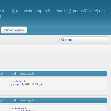
a sinistra), nel nostro gruppo Facebook (@groups/Cistite/) o sul
)
Infezioni vaginali
gi
Ultimo messaggio
da
admin
gio ago 11, 2011 12:31 pm
gi
Ultimo messaggio
da
Rosanna