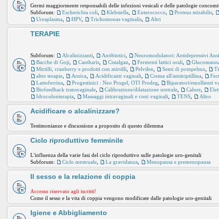
Germi maggiormente responsabili delle infezioni vesicali e delle patologie concomi
Subforum:
Escherichia coli
,
Klebsiella
,
Enterococco
,
Proteus mirabilis
,
Ureaplasma
,
HPV
,
Trichomonas vaginalis
,
Altri
TERAPIE
Subforum:
Alcalinizzanti
,
Antibiotici
,
Neuromodulatori: Antidepressivi Ansiol
Bacche di Goji
,
Cantharis
,
Cistalgan
,
Fermenti lattici orali
,
Glucomann
Mirtilli, cranberry e prodotti con mirtilli
,
Pelvilen
,
Semi di pompelmo
,
Ti
altre terapie
,
Arnica
,
Acidificanti vaginali
,
Crema all'amitriptillina
,
Ferm
Lattoferrina
,
Progestinici : Neo Progel, OTI Prodeg
,
Riparatori/emollienti v
Biofeedback transvaginale
,
Calibrazione/dilatazione uretrale
,
Calore
,
Ele
Idrocolonterapia
,
Massaggi intravaginali e coni vaginali
,
TENS
,
Altro
Acidificare o alcalinizzare?
Testimonianze e discussione a proposito di questo dilemma
Ciclo riproduttivo femminile
L'influenza della varie fasi del ciclo riproduttivo sulle patologie uro-genitali
Subforum:
Ciclo mestruale
,
La gravidanza
,
Menopausa e premenopausa
Il sesso e la relazione di coppia
Accesso riservato agli iscritti!
Come il sesso e la vita di coppia vengono modificate dalle patologie uro-genitali
Igiene e Abbigliamento