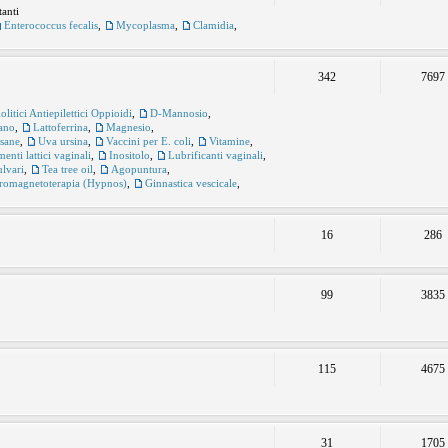
tanti
Enterococcus fecalis
,
Mycoplasma
,
Clamidia
,
342
7697
itici Antiepilettici Oppioidi
,
D-Mannosio
,
ano
,
Lattoferrina
,
Magnesio
,
sane
,
Uva ursina
,
Vaccini per E. coli
,
Vitamine
,
enti lattici vaginali
,
Inositolo
,
Lubrificanti vaginali
,
ulvari
,
Tea tree oil
,
Agopuntura
,
tromagnetoterapia (Hypnos)
,
Ginnastica vescicale
,
16
286
99
3835
115
4675
31
1705