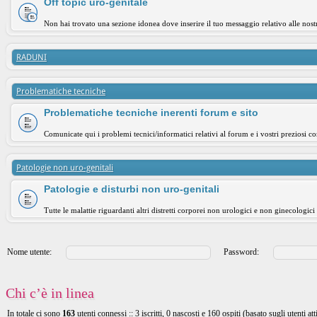
Off topic uro-genitale
Non hai trovato una sezione idonea dove inserire il tuo messaggio relativo alle nost
RADUNI
Problematiche tecniche
Problematiche tecniche inerenti forum e sito
Comunicate qui i problemi tecnici/informatici relativi al forum e i vostri preziosi co
Patologie non uro-genitali
Patologie e disturbi non uro-genitali
Tutte le malattie riguardanti altri distretti corporei non urologici e non ginecologici
Nome utente:
Password:
Chi c’è in linea
In totale ci sono
163
utenti connessi :: 3 iscritti, 0 nascosti e 160 ospiti (basato sugli utenti att