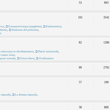
53
893
161
3541
vica
,
Ectropion/ectopia (piaghetta)
,
Endometriosi
,
udendo
,
Sindrome del piriforme
,
si
82
1286
 cistoscopia in idrodistensione
,
Diario minzionale
,
ed esame urine
,
pone uretrale
,
Urinocoltura
,
Urodinamica
99
2792
57
199
e risponde
,
La dietista risponde
,
38
809