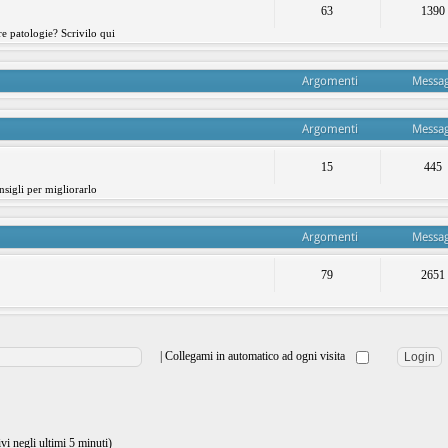
63
1390
re patologie? Scrivilo qui
Argomenti
Messag
Argomenti
Messag
15
445
nsigli per migliorarlo
Argomenti
Messag
79
2651
|
Collegami in automatico ad ogni visita
ivi negli ultimi 5 minuti)