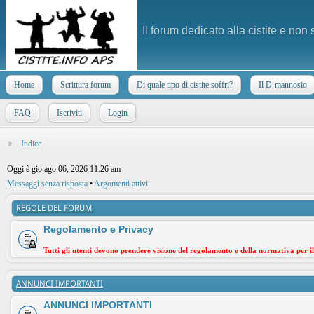
Il forum dedicato alla cistite e non
Home
Scrittura forum
Di quale tipo di cistite soffri?
Il D-mannosio
FAQ
Iscriviti
Login
Indice
Oggi è gio ago 06, 2026 11:26 am
Messaggi senza risposta
•
Argomenti attivi
REGOLE DEL FORUM
Regolamento e Privacy
Tutti gli utenti devono prendere visione del regolamento e della normativa per i
ANNUNCI IMPORTANTI
ANNUNCI IMPORTANTI