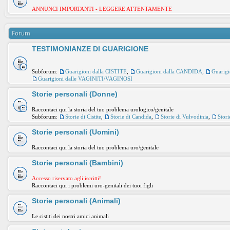
ANNUNCI IMPORTANTI - LEGGERE ATTENTAMENTE
Forum
TESTIMONIANZE DI GUARIGIONE
Subforum:
Guarigioni dalla CISTITE
,
Guarigioni dalla CANDIDA
,
Guarig
Guarigioni dalle VAGINITI/VAGINOSI
Storie personali (Donne)
Raccontaci qui la storia del tuo problema urologico/genitale
Subforum:
Storie di Cistite
,
Storie di Candida
,
Storie di Vulvodinia
,
Stori
Storie personali (Uomini)
Raccontaci qui la storia del tuo problema uro/genitale
Storie personali (Bambini)
Accesso riservato agli iscritti!
Raccontaci qui i problemi uro-genitali dei tuoi figli
Storie personali (Animali)
Le cistiti dei nostri amici animali