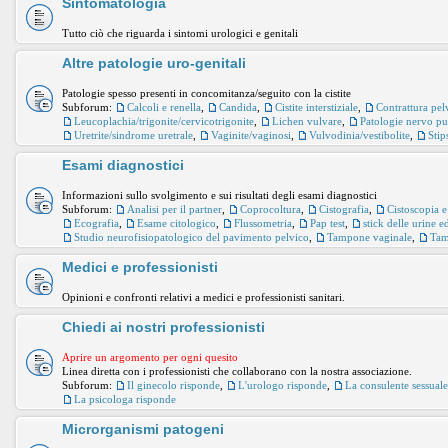
Sintomatologia
Tutto ciò che riguarda i sintomi urologici e genitali
Altre patologie uro-genitali
Patologie spesso presenti in concomitanza/seguito con la cistite
Subforum:
Calcoli e renella
,
Candida
,
Cistite interstiziale
,
Contrattura pel
Leucoplachia/trigonite/cervicotrigonite
,
Lichen vulvare
,
Patologie nervo p
Uretrite/sindrome uretrale
,
Vaginite/vaginosi
,
Vulvodinia/vestibolite
,
Stip
Esami diagnostici
Informazioni sullo svolgimento e sui risultati degli esami diagnostici
Subforum:
Analisi per il partner
,
Coprocoltura
,
Cistografia
,
Cistoscopia e
Ecografia
,
Esame citologico
,
Flussometria
,
Pap test
,
stick delle urine 
Studio neurofisiopatologico del pavimento pelvico
,
Tampone vaginale
,
Tam
Medici e professionisti
Opinioni e confronti relativi a medici e professionisti sanitari.
Chiedi ai nostri professionisti
Aprire un argomento per ogni quesito
Linea diretta con i professionisti che collaborano con la nostra associazione.
Subforum:
Il ginecolo risponde
,
L'urologo risponde
,
La consulente sessual
La psicologa risponde
Microrganismi patogeni