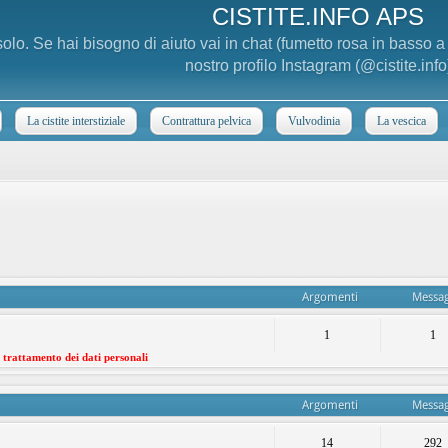
CISTITE.INFO APS
 solo. Se hai bisogno di aiuto vai in chat (fumetto rosa in basso 
nostro profilo Instagram (@cistite.info
La cistite interstiziale
Contrattura pelvica
Vulvodinia
La vescica
Argomenti
Messag
1
1
l trattamento dei dati personali
Argomenti
Messag
14
292