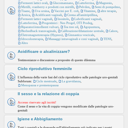
Fermenti lattici orali
,
Glucomannano
,
Lattoferrina
,
Magnesio
,
Mirtilli, cranberry e prodotti con mirtilli
,
Pelvilen
,
Semi di pompelmo
,
Tisane
,
Uva ursina
,
Vaccini per E. coli
,
Vitamine
,
altre terapie
,
Arnica
,
Acidificanti vaginali
,
Crema all'amitriptillina
,
Fermenti lattici vaginali
,
Inositolo
,
Lubrificanti vaginali
,
Lattoferrina
,
Progestinici : Neo Progel, OTI Prodeg
,
Riparatori/emollienti vulvari
,
Tea tree oil
,
Agopuntura
,
Biofeedback transvaginale
,
Calibrazione/dilatazione uretrale
,
Calore
,
Eletromagnetoterapia (Hypnos)
,
Ginnastica vescicale
,
Idrocolonterapia
,
Massaggi intravaginali e coni vaginali
,
TENS
,
Altro
Acidificare o alcalinizzare?
Testimonianze e discussione a proposito di questo dilemma
Ciclo riproduttivo femminile
L'influenza della varie fasi del ciclo riproduttivo sulle patologie uro-genitali
Subforum:
Ciclo mestruale
,
La gravidanza
,
Menopausa e premenopausa
Il sesso e la relazione di coppia
Accesso riservato agli iscritti!
Come il sesso e la vita di coppia vengono modificate dalle patologie uro-
genitali
Igiene e Abbigliamento
Tutti i consigli e le domande sull'abbigliamento più indicato per i nostri