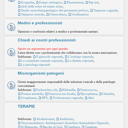
Ecografia
,
Esame citologico
,
Flussometria
,
Pap test
,
stick delle urine ed esame urine
,
Studio neurofisiopatologico del pavimento pelvico
,
Tampone vaginale
,
Tampone uretrale
,
Urinocoltura
,
Urodinamica
Medici e professionisti
Opinioni e confronti relativi a medici e professionisti sanitari.
Chiedi ai nostri professionisti
Aprire un argomento per ogni quesito
Linea diretta con i professionisti che collaborano con la nostra associazione.
Subforum:
Il ginecolo risponde
,
L'urologo risponde
,
La consulente sessuale risponde
,
La dietista risponde
,
La psicologa risponde
Microrganismi patogeni
Germi maggiormente responsabili delle infezioni vesicali e delle patologie
concomitanti
Subforum:
Escherichia coli
,
Klebsiella
,
Enterococco
,
Proteus mirabilis
,
Enterococcus fecalis
,
Mycoplasma
,
Clamidia
,
Ureaplasma
,
HPV
,
Trichomonas vaginalis
,
Altri
TERAPIE
Subforum:
Alcalinizzanti
,
Antibiotici
,
Neuromodulatori: Antidepressivi Ansiolitici Antiepilettici Oppioidi
,
D-Mannosio
,
Bacche di Goji
,
Cantharis
,
Cistalgan
,