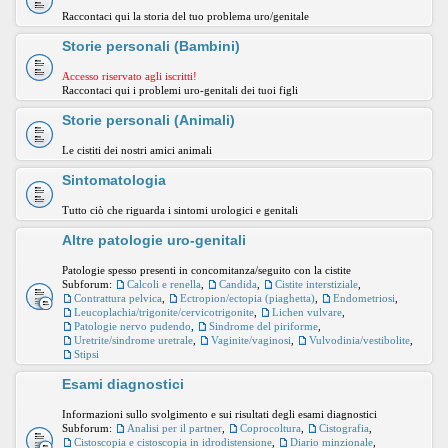
Raccontaci qui la storia del tuo problema uro/genitale
Storie personali (Bambini)
Accesso riservato agli iscritti!
Raccontaci qui i problemi uro-genitali dei tuoi figli
Storie personali (Animali)
Le cistiti dei nostri amici animali
Sintomatologia
Tutto ciò che riguarda i sintomi urologici e genitali
Altre patologie uro-genitali
Patologie spesso presenti in concomitanza/seguito con la cistite
Subforum:
Calcoli e renella
,
Candida
,
Cistite interstiziale
,
Contrattura pelvica
,
Ectropion/ectopia (piaghetta)
,
Endometriosi
,
Leucoplachia/trigonite/cervicotrigonite
,
Lichen vulvare
,
Patologie nervo pudendo
,
Sindrome del piriforme
,
Uretrite/sindrome uretrale
,
Vaginite/vaginosi
,
Vulvodinia/vestibolite
,
Stipsi
Esami diagnostici
Informazioni sullo svolgimento e sui risultati degli esami diagnostici
Subforum:
Analisi per il partner
,
Coprocoltura
,
Cistografia
,
Cistoscopia e cistoscopia in idrodistensione
,
Diario minzionale
,