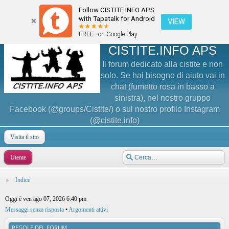
Follow CISTITE.INFO APS
with Tapatalk for Android
VIEW
FREE - on Google Play
CISTITE.INFO APS
Il forum dedicato alla cistite e non
solo. Se hai bisogno di aiuto vai in
chat (fumetto rosa in basso a
sinistra), nel nostro gruppo
Facebook (@groups/Cistite/) o sul nostro profilo Instagram
Questo sito utilizza cookie per offrire un'esperienza di navigazione migliore e per collezio
(@cistite.info)
statistiche aggregate.
Entrando nel nostro sito, si accetta l'impiego di cookie in accordo con la nostra
cookie pol
Visita il sito
X Chiudi
Utente
Indice
Oggi è ven ago 07, 2026 6:40 pm
Messaggi senza risposta
•
Argomenti attivi
REGOLE DEL FORUM