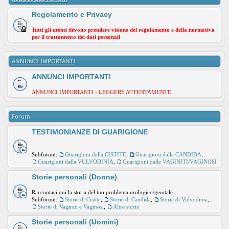
Regolamento e Privacy
Tutti gli utenti devono prendere visione del regolamento e della normativa
per il trattamento dei dati personali
ANNUNCI IMPORTANTI
ANNUNCI IMPORTANTI
ANNUNCI IMPORTANTI - LEGGERE ATTENTAMENTE
Forum
TESTIMONIANZE DI GUARIGIONE
Subforum:
Guarigioni dalla CISTITE
,
Guarigioni dalla CANDIDA
,
Guarigioni dalla VULVODINIA
,
Guarigioni dalle VAGINITI/VAGINOSI
Storie personali (Donne)
Raccontaci qui la storia del tuo problema urologico/genitale
Subforum:
Storie di Cistite
,
Storie di Candida
,
Storie di Vulvodinia
,
Storie di Vaginiti e Vaginosi
,
Altre storie
Storie personali (Uomini)