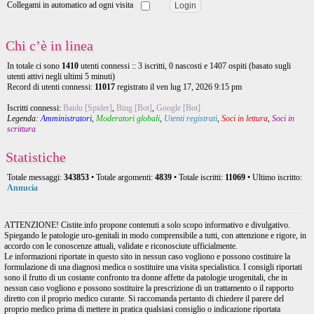
Collegami in automatico ad ogni visita
Chi c’è in linea
In totale ci sono
1410
utenti connessi :: 3 iscritti, 0 nascosti e 1407 ospiti (basato sugli
utenti attivi negli ultimi 5 minuti)
Record di utenti connessi:
11017
registrato il ven lug 17, 2026 9:15 pm
Iscritti connessi:
Baidu [Spider]
,
Bing [Bot]
,
Google [Bot]
Legenda:
Amministratori
,
Moderatori globali
,
Utenti registrati
,
Soci in lettura
,
Soci in
scrittura
Statistiche
Totale messaggi:
343853
• Totale argomenti:
4839
• Totale iscritti:
11069
• Ultimo iscritto:
Annucia
ATTENZIONE! Cistite.info propone contenuti a solo scopo informativo e divulgativo.
Spiegando le patologie uro-genitali in modo comprensibile a tutti, con attenzione e rigore, in
accordo con le conoscenze attuali, validate e riconosciute ufficialmente.
Le informazioni riportate in questo sito in nessun caso vogliono e possono costituire la
formulazione di una diagnosi medica o sostituire una visita specialistica. I consigli riportati
sono il frutto di un costante confronto tra donne affette da patologie urogenitali, che in
nessun caso vogliono e possono sostituire la prescrizione di un trattamento o il rapporto
diretto con il proprio medico curante. Si raccomanda pertanto di chiedere il parere del
proprio medico prima di mettere in pratica qualsiasi consiglio o indicazione riportata