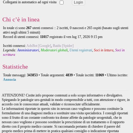
Collegami in automatico ad ogni visita
Chi c’è in linea
In totale ci sono
267
utenti connessi :: 2 iscritti, 0 nascosti e 265 ospiti (basato sugli utenti
attivi negli ultimi 5 minuti)
Record di utenti connessi:
11017
registrato il ven lug 17, 2026 9:15 pm
Iscritti connessi:
AdsBot [Google]
,
Baidu [Spider]
Legenda:
Amministratori
,
Moderatori globali
,
Utenti registrati
,
Soci in lettura
,
Soci in
scrittura
Statistiche
Totale messaggi:
343853
• Totale argomenti:
4839
• Totale iscritti:
11069
• Ultimo iscritto:
Annucia
ATTENZIONE! Cistite.info propone contenuti a solo scopo informativo e divulgativo.
Spiegando le patologie uro-genitali in modo comprensibile a tutti, con attenzione e rigore, in
accordo con le conoscenze attuali, validate e riconosciute ufficialmente.
Le informazioni riportate in questo sito in nessun caso vogliono e possono costituire la
formulazione di una diagnosi medica o sostituire una visita specialistica. I consigli riportati
sono il frutto di un costante confronto tra donne affette da patologie urogenitali, che in
nessun caso vogliono e possono sostituire la prescrizione di un trattamento o il rapporto
diretto con il proprio medico curante. Si raccomanda pertanto di chiedere il parere del
proprio medico prima di mettere in pratica qualsiasi consiglio o indicazione riportata