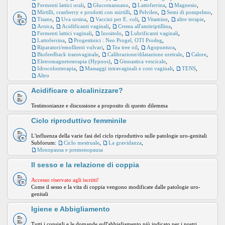
Fermenti lattici orali
,
Glucomannano
,
Lattoferrina
,
Magnesio
,
Mirtilli, cranberry e prodotti con mirtilli
,
Pelvilen
,
Semi di pompelmo
,
Tisane
,
Uva ursina
,
Vaccini per E. coli
,
Vitamine
,
altre terapie
,
Arnica
,
Acidificanti vaginali
,
Crema all'amitriptillina
,
Fermenti lattici vaginali
,
Inositolo
,
Lubrificanti vaginali
,
Lattoferrina
,
Progestinici : Neo Progel, OTI Prodeg
,
Riparatori/emollienti vulvari
,
Tea tree oil
,
Agopuntura
,
Biofeedback transvaginale
,
Calibrazione/dilatazione uretrale
,
Calore
,
Eletromagnetoterapia (Hypnos)
,
Ginnastica vescicale
,
Idrocolonterapia
,
Massaggi intravaginali e coni vaginali
,
TENS
,
Altro
Acidificare o alcalinizzare?
Testimonianze e discussione a proposito di questo dilemma
Ciclo riproduttivo femminile
L'influenza della varie fasi del ciclo riproduttivo sulle patologie uro-genitali
Subforum:
Ciclo mestruale
,
La gravidanza
,
Menopausa e premenopausa
Il sesso e la relazione di coppia
Accesso riservato agli iscritti!
Come il sesso e la vita di coppia vengono modificate dalle patologie uro-
genitali
Igiene e Abbigliamento
Tutti i consigli e le domande sull'abbigliamento più indicato per i nostri