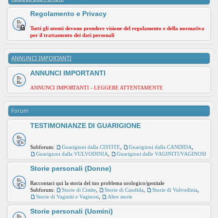
Regolamento e Privacy
Tutti gli utenti devono prendere visione del regolamento e della normativa
per il trattamento dei dati personali
ANNUNCI IMPORTANTI
ANNUNCI IMPORTANTI
ANNUNCI IMPORTANTI - LEGGERE ATTENTAMENTE
Forum
TESTIMONIANZE DI GUARIGIONE
Subforum:
Guarigioni dalla CISTITE
,
Guarigioni dalla CANDIDA
,
Guarigioni dalla VULVODINIA
,
Guarigioni dalle VAGINITI/VAGINOSI
Storie personali (Donne)
Raccontaci qui la storia del tuo problema urologico/genitale
Subforum:
Storie di Cistite
,
Storie di Candida
,
Storie di Vulvodinia
,
Storie di Vaginiti e Vaginosi
,
Altre storie
Storie personali (Uomini)