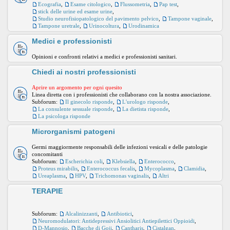
Ecografia
,
Esame citologico
,
Flussometria
,
Pap test
,
stick delle urine ed esame urine
,
Studio neurofisiopatologico del pavimento pelvico
,
Tampone vaginale
,
Tampone uretrale
,
Urinocoltura
,
Urodinamica
Medici e professionisti
Opinioni e confronti relativi a medici e professionisti sanitari.
Chiedi ai nostri professionisti
Aprire un argomento per ogni quesito
Linea diretta con i professionisti che collaborano con la nostra associazione.
Subforum:
Il ginecolo risponde
,
L'urologo risponde
,
La consulente sessuale risponde
,
La dietista risponde
,
La psicologa risponde
Microrganismi patogeni
Germi maggiormente responsabili delle infezioni vesicali e delle patologie
concomitanti
Subforum:
Escherichia coli
,
Klebsiella
,
Enterococco
,
Proteus mirabilis
,
Enterococcus fecalis
,
Mycoplasma
,
Clamidia
,
Ureaplasma
,
HPV
,
Trichomonas vaginalis
,
Altri
TERAPIE
Subforum:
Alcalinizzanti
,
Antibiotici
,
Neuromodulatori: Antidepressivi Ansiolitici Antiepilettici Oppioidi
,
D-Mannosio
,
Bacche di Goji
,
Cantharis
,
Cistalgan
,