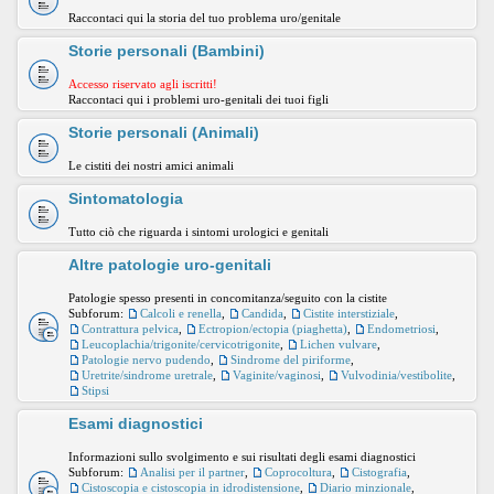
Raccontaci qui la storia del tuo problema uro/genitale
Storie personali (Bambini)
Accesso riservato agli iscritti!
Raccontaci qui i problemi uro-genitali dei tuoi figli
Storie personali (Animali)
Le cistiti dei nostri amici animali
Sintomatologia
Tutto ciò che riguarda i sintomi urologici e genitali
Altre patologie uro-genitali
Patologie spesso presenti in concomitanza/seguito con la cistite
Subforum:
Calcoli e renella
,
Candida
,
Cistite interstiziale
,
Contrattura pelvica
,
Ectropion/ectopia (piaghetta)
,
Endometriosi
,
Leucoplachia/trigonite/cervicotrigonite
,
Lichen vulvare
,
Patologie nervo pudendo
,
Sindrome del piriforme
,
Uretrite/sindrome uretrale
,
Vaginite/vaginosi
,
Vulvodinia/vestibolite
,
Stipsi
Esami diagnostici
Informazioni sullo svolgimento e sui risultati degli esami diagnostici
Subforum:
Analisi per il partner
,
Coprocoltura
,
Cistografia
,
Cistoscopia e cistoscopia in idrodistensione
,
Diario minzionale
,