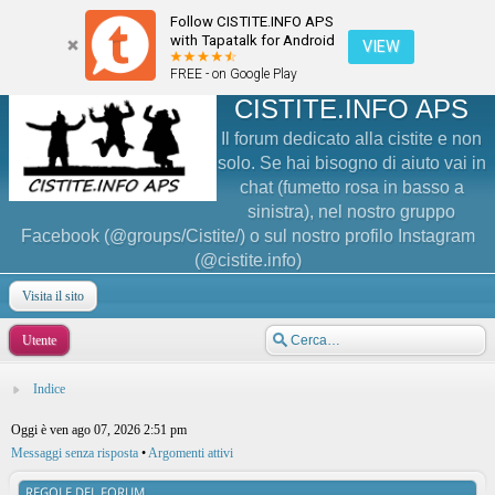
Follow CISTITE.INFO APS
with Tapatalk for Android
VIEW
FREE - on Google Play
CISTITE.INFO APS
Il forum dedicato alla cistite e non
solo. Se hai bisogno di aiuto vai in
chat (fumetto rosa in basso a
sinistra), nel nostro gruppo
Facebook (@groups/Cistite/) o sul nostro profilo Instagram
(@cistite.info)
Visita il sito
Utente
Indice
Oggi è ven ago 07, 2026 2:51 pm
Messaggi senza risposta
•
Argomenti attivi
REGOLE DEL FORUM