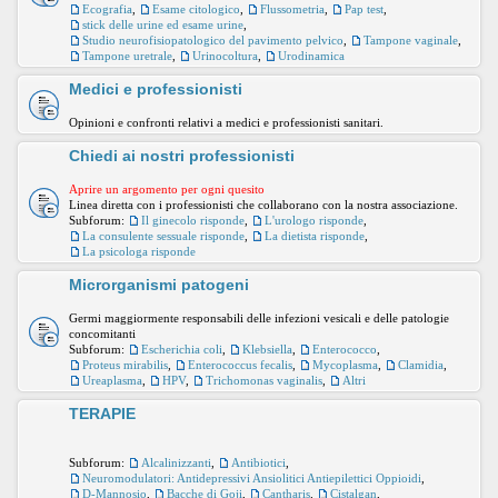
Ecografia
,
Esame citologico
,
Flussometria
,
Pap test
,
stick delle urine ed esame urine
,
Studio neurofisiopatologico del pavimento pelvico
,
Tampone vaginale
,
Tampone uretrale
,
Urinocoltura
,
Urodinamica
Medici e professionisti
Opinioni e confronti relativi a medici e professionisti sanitari.
Chiedi ai nostri professionisti
Aprire un argomento per ogni quesito
Linea diretta con i professionisti che collaborano con la nostra associazione.
Subforum:
Il ginecolo risponde
,
L'urologo risponde
,
La consulente sessuale risponde
,
La dietista risponde
,
La psicologa risponde
Microrganismi patogeni
Germi maggiormente responsabili delle infezioni vesicali e delle patologie
concomitanti
Subforum:
Escherichia coli
,
Klebsiella
,
Enterococco
,
Proteus mirabilis
,
Enterococcus fecalis
,
Mycoplasma
,
Clamidia
,
Ureaplasma
,
HPV
,
Trichomonas vaginalis
,
Altri
TERAPIE
Subforum:
Alcalinizzanti
,
Antibiotici
,
Neuromodulatori: Antidepressivi Ansiolitici Antiepilettici Oppioidi
,
D-Mannosio
,
Bacche di Goji
,
Cantharis
,
Cistalgan
,