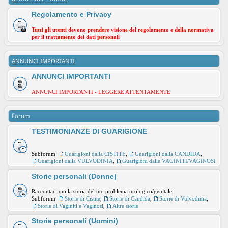
Regolamento e Privacy
Tutti gli utenti devono prendere visione del regolamento e della normativa
per il trattamento dei dati personali
ANNUNCI IMPORTANTI
ANNUNCI IMPORTANTI
ANNUNCI IMPORTANTI - LEGGERE ATTENTAMENTE
Forum
TESTIMONIANZE DI GUARIGIONE
Subforum:
Guarigioni dalla CISTITE
,
Guarigioni dalla CANDIDA
,
Guarigioni dalla VULVODINIA
,
Guarigioni dalle VAGINITI/VAGINOSI
Storie personali (Donne)
Raccontaci qui la storia del tuo problema urologico/genitale
Subforum:
Storie di Cistite
,
Storie di Candida
,
Storie di Vulvodinia
,
Storie di Vaginiti e Vaginosi
,
Altre storie
Storie personali (Uomini)