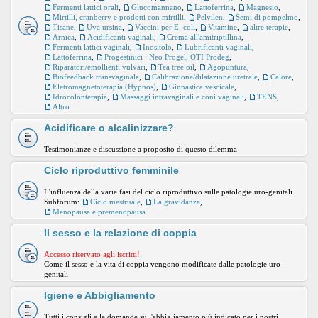
Fermenti lattici orali
,
Glucomannano
,
Lattoferrina
,
Magnesio
,
Mirtilli, cranberry e prodotti con mirtilli
,
Pelvilen
,
Semi di pompelmo
,
Tisane
,
Uva ursina
,
Vaccini per E. coli
,
Vitamine
,
altre terapie
,
Arnica
,
Acidificanti vaginali
,
Crema all'amitriptillina
,
Fermenti lattici vaginali
,
Inositolo
,
Lubrificanti vaginali
,
Lattoferrina
,
Progestinici : Neo Progel, OTI Prodeg
,
Riparatori/emollienti vulvari
,
Tea tree oil
,
Agopuntura
,
Biofeedback transvaginale
,
Calibrazione/dilatazione uretrale
,
Calore
,
Eletromagnetoterapia (Hypnos)
,
Ginnastica vescicale
,
Idrocolonterapia
,
Massaggi intravaginali e coni vaginali
,
TENS
,
Altro
Acidificare o alcalinizzare?
Testimonianze e discussione a proposito di questo dilemma
Ciclo riproduttivo femminile
L'influenza della varie fasi del ciclo riproduttivo sulle patologie uro-genitali
Subforum:
Ciclo mestruale
,
La gravidanza
,
Menopausa e premenopausa
Il sesso e la relazione di coppia
Accesso riservato agli iscritti!
Come il sesso e la vita di coppia vengono modificate dalle patologie uro-
genitali
Igiene e Abbigliamento
Tutti i consigli e le domande sull'abbigliamento più indicato per i nostri