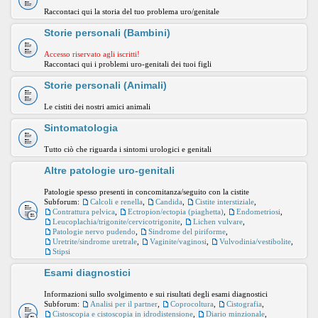
Raccontaci qui la storia del tuo problema uro/genitale
Storie personali (Bambini)
Accesso riservato agli iscritti!
Raccontaci qui i problemi uro-genitali dei tuoi figli
Storie personali (Animali)
Le cistiti dei nostri amici animali
Sintomatologia
Tutto ciò che riguarda i sintomi urologici e genitali
Altre patologie uro-genitali
Patologie spesso presenti in concomitanza/seguito con la cistite
Subforum:
Calcoli e renella
,
Candida
,
Cistite interstiziale
,
Contrattura pelvica
,
Ectropion/ectopia (piaghetta)
,
Endometriosi
,
Leucoplachia/trigonite/cervicotrigonite
,
Lichen vulvare
,
Patologie nervo pudendo
,
Sindrome del piriforme
,
Uretrite/sindrome uretrale
,
Vaginite/vaginosi
,
Vulvodinia/vestibolite
,
Stipsi
Esami diagnostici
Informazioni sullo svolgimento e sui risultati degli esami diagnostici
Subforum:
Analisi per il partner
,
Coprocoltura
,
Cistografia
,
Cistoscopia e cistoscopia in idrodistensione
,
Diario minzionale
,