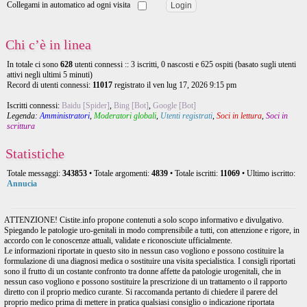
Collegami in automatico ad ogni visita
Chi c’è in linea
In totale ci sono
628
utenti connessi :: 3 iscritti, 0 nascosti e 625 ospiti (basato sugli utenti
attivi negli ultimi 5 minuti)
Record di utenti connessi:
11017
registrato il ven lug 17, 2026 9:15 pm
Iscritti connessi:
Baidu [Spider]
,
Bing [Bot]
,
Google [Bot]
Legenda:
Amministratori
,
Moderatori globali
,
Utenti registrati
,
Soci in lettura
,
Soci in
scrittura
Statistiche
Totale messaggi:
343853
• Totale argomenti:
4839
• Totale iscritti:
11069
• Ultimo iscritto:
Annucia
ATTENZIONE! Cistite.info propone contenuti a solo scopo informativo e divulgativo.
Spiegando le patologie uro-genitali in modo comprensibile a tutti, con attenzione e rigore, in
accordo con le conoscenze attuali, validate e riconosciute ufficialmente.
Le informazioni riportate in questo sito in nessun caso vogliono e possono costituire la
formulazione di una diagnosi medica o sostituire una visita specialistica. I consigli riportati
sono il frutto di un costante confronto tra donne affette da patologie urogenitali, che in
nessun caso vogliono e possono sostituire la prescrizione di un trattamento o il rapporto
diretto con il proprio medico curante. Si raccomanda pertanto di chiedere il parere del
proprio medico prima di mettere in pratica qualsiasi consiglio o indicazione riportata