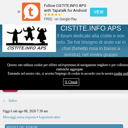
Follow CISTITE.INFO APS
with Tapatalk for Android
VIEW
FREE - on Google Play
CISTITE.INFO APS
Il forum dedicato alla cistite e non
solo. Se hai bisogno di aiuto vai in
chat (fumetto rosa in basso a
sinistra), nel nostro gruppo
Facebook (@groups/Cistite/) o sul nostro profilo Instagram
Questo sito utilizza cookie per offrire un'esperienza di navigazione migliore e per collezio
(@cistite.info)
statistiche aggregate.
Entrando nel nostro sito, si accetta l'impiego di cookie in accordo con la nostra
cookie pol
Visita il sito
X Chiudi
Utente
Indice
Oggi è sab ago 08, 2026 7:39 am
Messaggi senza risposta
•
Argomenti attivi
REGOLE DEL FORUM