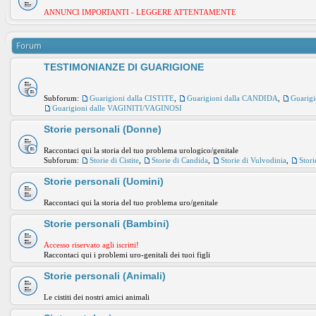
ANNUNCI IMPORTANTI - LEGGERE ATTENTAMENTE
Forum
TESTIMONIANZE DI GUARIGIONE
Subforum:
Guarigioni dalla CISTITE
,
Guarigioni dalla CANDIDA
,
Guarig
Guarigioni dalle VAGINITI/VAGINOSI
Storie personali (Donne)
Raccontaci qui la storia del tuo problema urologico/genitale
Subforum:
Storie di Cistite
,
Storie di Candida
,
Storie di Vulvodinia
,
Stori
Storie personali (Uomini)
Raccontaci qui la storia del tuo problema uro/genitale
Storie personali (Bambini)
Accesso riservato agli iscritti!
Raccontaci qui i problemi uro-genitali dei tuoi figli
Storie personali (Animali)
Le cistiti dei nostri amici animali