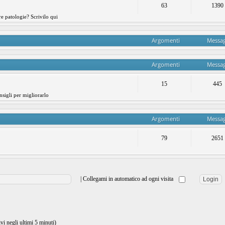
63
1390
re patologie? Scrivilo qui
Argomenti
Messag
Argomenti
Messag
15
445
nsigli per migliorarlo
Argomenti
Messag
79
2651
|
Collegami in automatico ad ogni visita
ivi negli ultimi 5 minuti)