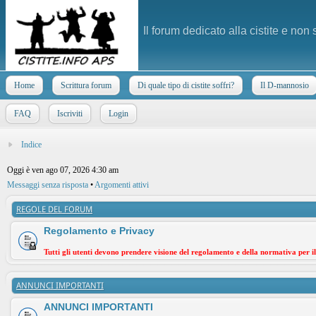
Il forum dedicato alla cistite e non
Home
Scrittura forum
Di quale tipo di cistite soffri?
Il D-mannosio
FAQ
Iscriviti
Login
Indice
Oggi è ven ago 07, 2026 4:30 am
Messaggi senza risposta
•
Argomenti attivi
REGOLE DEL FORUM
Regolamento e Privacy
Tutti gli utenti devono prendere visione del regolamento e della normativa per i
ANNUNCI IMPORTANTI
ANNUNCI IMPORTANTI