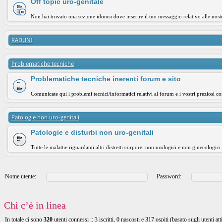
Off topic uro-genitale
Non hai trovato una sezione idonea dove inserire il tuo messaggio relativo alle nost
RADUNI
Problematiche tecniche
Problematiche tecniche inerenti forum e sito
Comunicate qui i problemi tecnici/informatici relativi al forum e i vostri preziosi co
Patologie non uro-genitali
Patologie e disturbi non uro-genitali
Tutte le malattie riguardanti altri distretti corporei non urologici e non ginecologici
Nome utente:
Password:
Chi c’è in linea
In totale ci sono
320
utenti connessi :: 3 iscritti, 0 nascosti e 317 ospiti (basato sugli utenti att