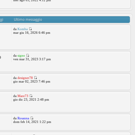
mer ago 03, 2022 4:12 pm
gi
Ultimo messaggio
da
Komba
mar giu 16, 2026 6:46 pm
da
signo
9
ven mar 31, 2023 3:17 pm
da
designer78
gio mar 02, 2023 7:46 pm
da
Mare73
gio dic 23, 2021 2:48 pm
da
Rosanna
dom feb 14, 2021 1:22 pm