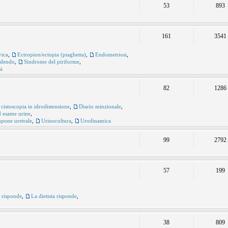
53
893
161
3541
vica
,
Ectropion/ectopia (piaghetta)
,
Endometriosi
,
udendo
,
Sindrome del piriforme
,
si
82
1286
 cistoscopia in idrodistensione
,
Diario minzionale
,
ed esame urine
,
pone uretrale
,
Urinocoltura
,
Urodinamica
99
2792
57
199
e risponde
,
La dietista risponde
,
38
809