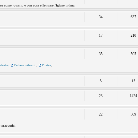
 su come, quanto e con cosa effettuare l'igiene intima.
34
637
17
210
35
505
alestra
,
Pedane vibranti
,
Pilates
,
5
15
28
1424
22
509
 terapeutici