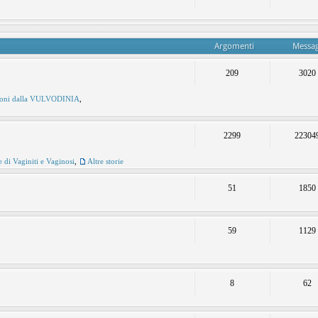
Argomenti
Messag
209
3020
ioni dalla VULVODINIA
,
2299
22304
e di Vaginiti e Vaginosi
,
Altre storie
51
1850
59
1129
8
62