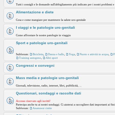
Tutti i consigli e le domande sull'abbigliamento più indicato per i nostri problemi e
Alimentazione e diete
Cosa e come mangiare per mantenere la salute uro-genitale
I viaggi e le patologie uro-genitali
Come affrontare le nostre patologie in viaggio
Sport e patologie uro-genitali
Subforum:
Bicicletta
,
Danza e ballo
,
Yoga
,
Nuoto e attività in acqua
,
P
Training autogeno
,
Altri sport
Congressi e convegni
Mass media e patologie uro-genitali
Giornali, televisione, radio, internet, libri, pubblicità, ...
Questionari, sondaggi e raccolte dati
Accesso riservato agli iscritti!
Partecipa anche tu ai nostri sondaggi. Ci aiuterai a raccogliere dati importanti ai fini
Subforum:
Anamnesi cistite