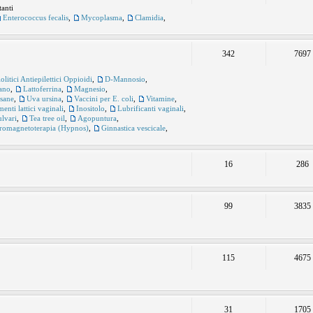
tanti
Enterococcus fecalis
,
Mycoplasma
,
Clamidia
,
342
7697
itici Antiepilettici Oppioidi
,
D-Mannosio
,
ano
,
Lattoferrina
,
Magnesio
,
sane
,
Uva ursina
,
Vaccini per E. coli
,
Vitamine
,
enti lattici vaginali
,
Inositolo
,
Lubrificanti vaginali
,
ulvari
,
Tea tree oil
,
Agopuntura
,
tromagnetoterapia (Hypnos)
,
Ginnastica vescicale
,
16
286
99
3835
115
4675
31
1705