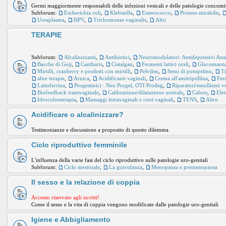
Germi maggiormente responsabili delle infezioni vesicali e delle patologie concomi
Subforum:
Escherichia coli
,
Klebsiella
,
Enterococco
,
Proteus mirabilis
,
Ureaplasma
,
HPV
,
Trichomonas vaginalis
,
Altri
TERAPIE
Subforum:
Alcalinizzanti
,
Antibiotici
,
Neuromodulatori: Antidepressivi Ansiol
Bacche di Goji
,
Cantharis
,
Cistalgan
,
Fermenti lattici orali
,
Glucomann
Mirtilli, cranberry e prodotti con mirtilli
,
Pelvilen
,
Semi di pompelmo
,
Ti
altre terapie
,
Arnica
,
Acidificanti vaginali
,
Crema all'amitriptillina
,
Ferm
Lattoferrina
,
Progestinici : Neo Progel, OTI Prodeg
,
Riparatori/emollienti v
Biofeedback transvaginale
,
Calibrazione/dilatazione uretrale
,
Calore
,
Ele
Idrocolonterapia
,
Massaggi intravaginali e coni vaginali
,
TENS
,
Altro
Acidificare o alcalinizzare?
Testimonianze e discussione a proposito di questo dilemma
Ciclo riproduttivo femminile
L'influenza della varie fasi del ciclo riproduttivo sulle patologie uro-genitali
Subforum:
Ciclo mestruale
,
La gravidanza
,
Menopausa e premenopausa
Il sesso e la relazione di coppia
Accesso riservato agli iscritti!
Come il sesso e la vita di coppia vengono modificate dalle patologie uro-genitali
Igiene e Abbigliamento