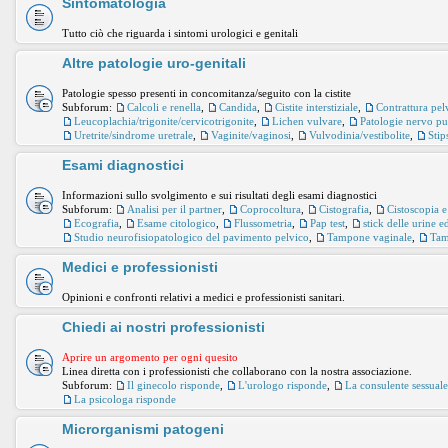
Sintomatologia
Tutto ciò che riguarda i sintomi urologici e genitali
Altre patologie uro-genitali
Patologie spesso presenti in concomitanza/seguito con la cistite
Subforum:
Calcoli e renella
,
Candida
,
Cistite interstiziale
,
Contrattura pel
Leucoplachia/trigonite/cervicotrigonite
,
Lichen vulvare
,
Patologie nervo p
Uretrite/sindrome uretrale
,
Vaginite/vaginosi
,
Vulvodinia/vestibolite
,
Stip
Esami diagnostici
Informazioni sullo svolgimento e sui risultati degli esami diagnostici
Subforum:
Analisi per il partner
,
Coprocoltura
,
Cistografia
,
Cistoscopia e
Ecografia
,
Esame citologico
,
Flussometria
,
Pap test
,
stick delle urine 
Studio neurofisiopatologico del pavimento pelvico
,
Tampone vaginale
,
Tam
Medici e professionisti
Opinioni e confronti relativi a medici e professionisti sanitari.
Chiedi ai nostri professionisti
Aprire un argomento per ogni quesito
Linea diretta con i professionisti che collaborano con la nostra associazione.
Subforum:
Il ginecolo risponde
,
L'urologo risponde
,
La consulente sessual
La psicologa risponde
Microrganismi patogeni