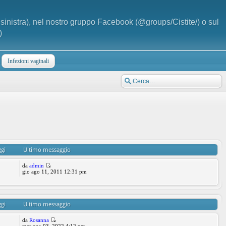
a sinistra), nel nostro gruppo Facebook (@groups/Cistite/) o sul
)
Infezioni vaginali
gi
Ultimo messaggio
da
admin
gio ago 11, 2011 12:31 pm
gi
Ultimo messaggio
da
Rosanna