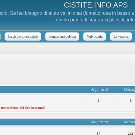
CISTITE.INFO APS
 solo. Se hai bisogno di aiuto vai in chat (fumetto rosa in basso 
nostro profilo Instagram (@cistite.info
La cistite interstiziale
Contrattura pelvica
Vulvodinia
La vescica
Argomenti
Messag
1
1
l trattamento dei dati personali
Argomenti
Messag
14
292