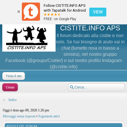
Follow CISTITE.INFO APS
with Tapatalk for Android
VIEW
FREE - on Google Play
CISTITE.INFO APS
Il forum dedicato alla cistite e non
solo. Se hai bisogno di aiuto vai in
chat (fumetto rosa in basso a
sinistra), nel nostro gruppo
Facebook (@groups/Cistite/) o sul nostro profilo Instagram
(@cistite.info)
Visita il sito
Utente
Indice
Oggi è dom ago 09, 2026 1:26 pm
Messaggi senza risposta
•
Argomenti attivi
REGOLE DEL FORUM