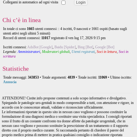
Collegami in automatico ad ogni visita
Chi c’è in linea
In totale ci sono
1665
utenti connessi :: 4 iscritti, 0 nascosti e 1661 ospiti (basato sugli
utenti attivi negli ultimi 5 minuti)
Record di utenti connessi:
11017
registrato il ven lug 17, 2026 9:15 pm
Iscritti connessi:
AdsBot [Google]
,
Baidu [Spider]
,
Bing [Bot]
,
Google [Bot]
Legenda:
Amministratori
,
Moderatori globali
,
Utenti registrati
,
Soci in lettura
,
Soci in
scrittura
Statistiche
Totale messaggi:
343853
• Totale argomenti:
4839
• Totale iscritti:
11069
• Ultimo iscritto:
Annucia
ATTENZIONE! Cistite.info propone contenuti a solo scopo informativo e divulgativo.
Spiegando le patologie uro-genitali in modo comprensibile a tutti, con attenzione e rigore, in
accordo con le conoscenze attuali, validate e riconosciute ufficialmente.
Le informazioni riportate in questo sito in nessun caso vogliono e possono costituire la
formulazione di una diagnosi medica o sostituire una visita specialistica. I consigli riportati
sono il frutto di un costante confronto tra donne affette da patologie urogenitali, che in
nessun caso vogliono e possono sostituire la prescrizione di un trattamento o il rapporto
diretto con il proprio medico curante. Si raccomanda pertanto di chiedere il parere del
proprio medico prima di mettere in pratica qualsiasi consiglio o indicazione riportata