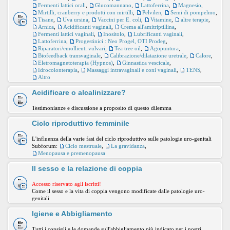
Fermenti lattici orali
,
Glucomannano
,
Lattoferrina
,
Magnesio
,
Mirtilli, cranberry e prodotti con mirtilli
,
Pelvilen
,
Semi di pompelmo
,
Tisane
,
Uva ursina
,
Vaccini per E. coli
,
Vitamine
,
altre terapie
,
Arnica
,
Acidificanti vaginali
,
Crema all'amitriptillina
,
Fermenti lattici vaginali
,
Inositolo
,
Lubrificanti vaginali
,
Lattoferrina
,
Progestinici : Neo Progel, OTI Prodeg
,
Riparatori/emollienti vulvari
,
Tea tree oil
,
Agopuntura
,
Biofeedback transvaginale
,
Calibrazione/dilatazione uretrale
,
Calore
,
Eletromagnetoterapia (Hypnos)
,
Ginnastica vescicale
,
Idrocolonterapia
,
Massaggi intravaginali e coni vaginali
,
TENS
,
Altro
Acidificare o alcalinizzare?
Testimonianze e discussione a proposito di questo dilemma
Ciclo riproduttivo femminile
L'influenza della varie fasi del ciclo riproduttivo sulle patologie uro-genitali
Subforum:
Ciclo mestruale
,
La gravidanza
,
Menopausa e premenopausa
Il sesso e la relazione di coppia
Accesso riservato agli iscritti!
Come il sesso e la vita di coppia vengono modificate dalle patologie uro-
genitali
Igiene e Abbigliamento
Tutti i consigli e le domande sull'abbigliamento più indicato per i nostri