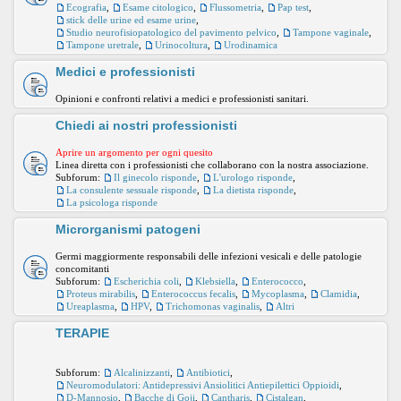
Ecografia
,
Esame citologico
,
Flussometria
,
Pap test
,
stick delle urine ed esame urine
,
Studio neurofisiopatologico del pavimento pelvico
,
Tampone vaginale
,
Tampone uretrale
,
Urinocoltura
,
Urodinamica
Medici e professionisti
Opinioni e confronti relativi a medici e professionisti sanitari.
Chiedi ai nostri professionisti
Aprire un argomento per ogni quesito
Linea diretta con i professionisti che collaborano con la nostra associazione.
Subforum:
Il ginecolo risponde
,
L'urologo risponde
,
La consulente sessuale risponde
,
La dietista risponde
,
La psicologa risponde
Microrganismi patogeni
Germi maggiormente responsabili delle infezioni vesicali e delle patologie
concomitanti
Subforum:
Escherichia coli
,
Klebsiella
,
Enterococco
,
Proteus mirabilis
,
Enterococcus fecalis
,
Mycoplasma
,
Clamidia
,
Ureaplasma
,
HPV
,
Trichomonas vaginalis
,
Altri
TERAPIE
Subforum:
Alcalinizzanti
,
Antibiotici
,
Neuromodulatori: Antidepressivi Ansiolitici Antiepilettici Oppioidi
,
D-Mannosio
,
Bacche di Goji
,
Cantharis
,
Cistalgan
,