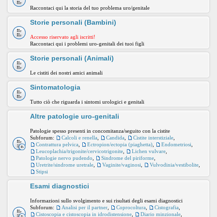
Raccontaci qui la storia del tuo problema uro/genitale
Storie personali (Bambini)
Accesso riservato agli iscritti!
Raccontaci qui i problemi uro-genitali dei tuoi figli
Storie personali (Animali)
Le cistiti dei nostri amici animali
Sintomatologia
Tutto ciò che riguarda i sintomi urologici e genitali
Altre patologie uro-genitali
Patologie spesso presenti in concomitanza/seguito con la cistite
Subforum:
Calcoli e renella
,
Candida
,
Cistite interstiziale
,
Contrattura pelvica
,
Ectropion/ectopia (piaghetta)
,
Endometriosi
,
Leucoplachia/trigonite/cervicotrigonite
,
Lichen vulvare
,
Patologie nervo pudendo
,
Sindrome del piriforme
,
Uretrite/sindrome uretrale
,
Vaginite/vaginosi
,
Vulvodinia/vestibolite
,
Stipsi
Esami diagnostici
Informazioni sullo svolgimento e sui risultati degli esami diagnostici
Subforum:
Analisi per il partner
,
Coprocoltura
,
Cistografia
,
Cistoscopia e cistoscopia in idrodistensione
,
Diario minzionale
,