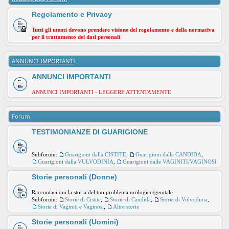
Regolamento e Privacy
Tutti gli utenti devono prendere visione del regolamento e della normativa
per il trattamento dei dati personali
ANNUNCI IMPORTANTI
ANNUNCI IMPORTANTI
ANNUNCI IMPORTANTI - LEGGERE ATTENTAMENTE
Forum
TESTIMONIANZE DI GUARIGIONE
Subforum:
Guarigioni dalla CISTITE
,
Guarigioni dalla CANDIDA
,
Guarigioni dalla VULVODINIA
,
Guarigioni dalle VAGINITI/VAGINOSI
Storie personali (Donne)
Raccontaci qui la storia del tuo problema urologico/genitale
Subforum:
Storie di Cistite
,
Storie di Candida
,
Storie di Vulvodinia
,
Storie di Vaginiti e Vaginosi
,
Altre storie
Storie personali (Uomini)