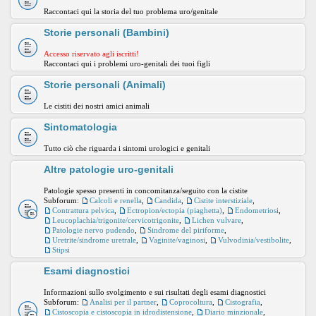
Raccontaci qui la storia del tuo problema uro/genitale
Storie personali (Bambini)
Accesso riservato agli iscritti!
Raccontaci qui i problemi uro-genitali dei tuoi figli
Storie personali (Animali)
Le cistiti dei nostri amici animali
Sintomatologia
Tutto ciò che riguarda i sintomi urologici e genitali
Altre patologie uro-genitali
Patologie spesso presenti in concomitanza/seguito con la cistite
Subforum:
Calcoli e renella
,
Candida
,
Cistite interstiziale
,
Contrattura pelvica
,
Ectropion/ectopia (piaghetta)
,
Endometriosi
,
Leucoplachia/trigonite/cervicotrigonite
,
Lichen vulvare
,
Patologie nervo pudendo
,
Sindrome del piriforme
,
Uretrite/sindrome uretrale
,
Vaginite/vaginosi
,
Vulvodinia/vestibolite
,
Stipsi
Esami diagnostici
Informazioni sullo svolgimento e sui risultati degli esami diagnostici
Subforum:
Analisi per il partner
,
Coprocoltura
,
Cistografia
,
Cistoscopia e cistoscopia in idrodistensione
,
Diario minzionale
,