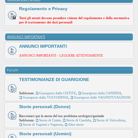
Regolamento e Privacy
Tutti gli utenti devono prendere visione del regolamento e della normativa
per il trattamento dei dati personali
ANNUNCI IMPORTANTI
ANNUNCI IMPORTANTI
ANNUNCI IMPORTANTI - LEGGERE ATTENTAMENTE
Forum
TESTIMONIANZE DI GUARIGIONE
Subforum:
Guarigioni dalla CISTITE
,
Guarigioni dalla CANDIDA
,
Guarigioni dalla VULVODINIA
,
Guarigioni dalle VAGINITI/VAGINOSI
Storie personali (Donne)
Raccontaci qui la storia del tuo problema urologico/genitale
Subforum:
Storie di Cistite
,
Storie di Candida
,
Storie di Vulvodinia
,
Storie di Vaginiti e Vaginosi
,
Altre storie
Storie personali (Uomini)