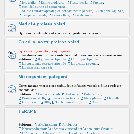
Ecografia
,
Esame citologico
,
Flussometria
,
Pap test
,
stick delle urine ed esame urine
,
Studio neurofisiopatologico del pavimento pelvico
,
Tampone vaginale
,
Tampone uretrale
,
Urinocoltura
,
Urodinamica
Medici e professionisti
Opinioni e confronti relativi a medici e professionisti sanitari.
Chiedi ai nostri professionisti
Aprire un argomento per ogni quesito
Linea diretta con i professionisti che collaborano con la nostra associazione.
Subforum:
Il ginecolo risponde
,
L'urologo risponde
,
La consulente sessuale risponde
,
La dietista risponde
,
La psicologa risponde
Microrganismi patogeni
Germi maggiormente responsabili delle infezioni vesicali e delle patologie
concomitanti
Subforum:
Escherichia coli
,
Klebsiella
,
Enterococco
,
Proteus mirabilis
,
Enterococcus fecalis
,
Mycoplasma
,
Clamidia
,
Ureaplasma
,
HPV
,
Trichomonas vaginalis
,
Altri
TERAPIE
Subforum:
Alcalinizzanti
,
Antibiotici
,
Neuromodulatori: Antidepressivi Ansiolitici Antiepilettici Oppioidi
,
D-Mannosio
,
Bacche di Goji
,
Cantharis
,
Cistalgan
,