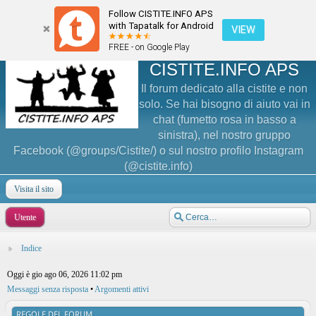
Follow CISTITE.INFO APS
with Tapatalk for Android
VIEW
FREE - on Google Play
CISTITE.INFO APS
Il forum dedicato alla cistite e non
solo. Se hai bisogno di aiuto vai in
chat (fumetto rosa in basso a
sinistra), nel nostro gruppo
Facebook (@groups/Cistite/) o sul nostro profilo Instagram
(@cistite.info)
Visita il sito
Utente
Indice
Oggi è gio ago 06, 2026 11:02 pm
Messaggi senza risposta
•
Argomenti attivi
REGOLE DEL FORUM