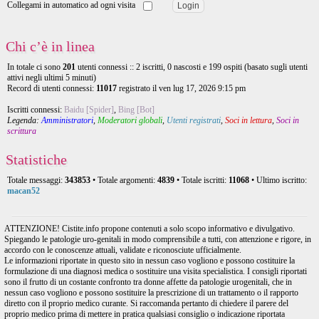
Collegami in automatico ad ogni visita
Chi c’è in linea
In totale ci sono
201
utenti connessi :: 2 iscritti, 0 nascosti e 199 ospiti (basato sugli utenti
attivi negli ultimi 5 minuti)
Record di utenti connessi:
11017
registrato il ven lug 17, 2026 9:15 pm
Iscritti connessi:
Baidu [Spider]
,
Bing [Bot]
Legenda:
Amministratori
,
Moderatori globali
,
Utenti registrati
,
Soci in lettura
,
Soci in
scrittura
Statistiche
Totale messaggi:
343853
• Totale argomenti:
4839
• Totale iscritti:
11068
• Ultimo iscritto:
macan52
ATTENZIONE! Cistite.info propone contenuti a solo scopo informativo e divulgativo.
Spiegando le patologie uro-genitali in modo comprensibile a tutti, con attenzione e rigore, in
accordo con le conoscenze attuali, validate e riconosciute ufficialmente.
Le informazioni riportate in questo sito in nessun caso vogliono e possono costituire la
formulazione di una diagnosi medica o sostituire una visita specialistica. I consigli riportati
sono il frutto di un costante confronto tra donne affette da patologie urogenitali, che in
nessun caso vogliono e possono sostituire la prescrizione di un trattamento o il rapporto
diretto con il proprio medico curante. Si raccomanda pertanto di chiedere il parere del
proprio medico prima di mettere in pratica qualsiasi consiglio o indicazione riportata