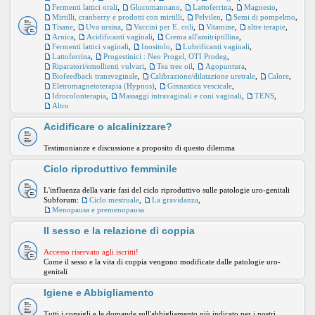
Fermenti lattici orali
,
Glucomannano
,
Lattoferrina
,
Magnesio
,
Mirtilli, cranberry e prodotti con mirtilli
,
Pelvilen
,
Semi di pompelmo
,
Tisane
,
Uva ursina
,
Vaccini per E. coli
,
Vitamine
,
altre terapie
,
Arnica
,
Acidificanti vaginali
,
Crema all'amitriptillina
,
Fermenti lattici vaginali
,
Inositolo
,
Lubrificanti vaginali
,
Lattoferrina
,
Progestinici : Neo Progel, OTI Prodeg
,
Riparatori/emollienti vulvari
,
Tea tree oil
,
Agopuntura
,
Biofeedback transvaginale
,
Calibrazione/dilatazione uretrale
,
Calore
,
Eletromagnetoterapia (Hypnos)
,
Ginnastica vescicale
,
Idrocolonterapia
,
Massaggi intravaginali e coni vaginali
,
TENS
,
Altro
Acidificare o alcalinizzare?
Testimonianze e discussione a proposito di questo dilemma
Ciclo riproduttivo femminile
L'influenza della varie fasi del ciclo riproduttivo sulle patologie uro-genitali
Subforum:
Ciclo mestruale
,
La gravidanza
,
Menopausa e premenopausa
Il sesso e la relazione di coppia
Accesso riservato agli iscritti!
Come il sesso e la vita di coppia vengono modificate dalle patologie uro-
genitali
Igiene e Abbigliamento
Tutti i consigli e le domande sull'abbigliamento più indicato per i nostri