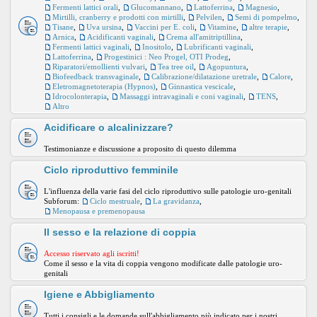
Fermenti lattici orali
,
Glucomannano
,
Lattoferrina
,
Magnesio
,
Mirtilli, cranberry e prodotti con mirtilli
,
Pelvilen
,
Semi di pompelmo
,
Tisane
,
Uva ursina
,
Vaccini per E. coli
,
Vitamine
,
altre terapie
,
Arnica
,
Acidificanti vaginali
,
Crema all'amitriptillina
,
Fermenti lattici vaginali
,
Inositolo
,
Lubrificanti vaginali
,
Lattoferrina
,
Progestinici : Neo Progel, OTI Prodeg
,
Riparatori/emollienti vulvari
,
Tea tree oil
,
Agopuntura
,
Biofeedback transvaginale
,
Calibrazione/dilatazione uretrale
,
Calore
,
Eletromagnetoterapia (Hypnos)
,
Ginnastica vescicale
,
Idrocolonterapia
,
Massaggi intravaginali e coni vaginali
,
TENS
,
Altro
Acidificare o alcalinizzare?
Testimonianze e discussione a proposito di questo dilemma
Ciclo riproduttivo femminile
L'influenza della varie fasi del ciclo riproduttivo sulle patologie uro-genitali
Subforum:
Ciclo mestruale
,
La gravidanza
,
Menopausa e premenopausa
Il sesso e la relazione di coppia
Accesso riservato agli iscritti!
Come il sesso e la vita di coppia vengono modificate dalle patologie uro-
genitali
Igiene e Abbigliamento
Tutti i consigli e le domande sull'abbigliamento più indicato per i nostri