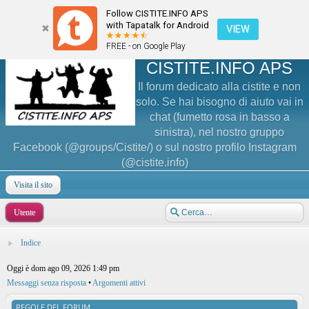
Follow CISTITE.INFO APS
with Tapatalk for Android
VIEW
FREE - on Google Play
CISTITE.INFO APS
Il forum dedicato alla cistite e non
solo. Se hai bisogno di aiuto vai in
chat (fumetto rosa in basso a
sinistra), nel nostro gruppo
Facebook (@groups/Cistite/) o sul nostro profilo Instagram
(@cistite.info)
Visita il sito
Utente
Indice
Oggi è dom ago 09, 2026 1:49 pm
Messaggi senza risposta
•
Argomenti attivi
REGOLE DEL FORUM