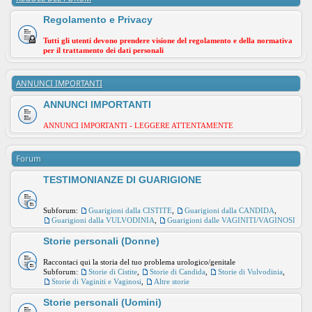
Regolamento e Privacy
Tutti gli utenti devono prendere visione del regolamento e della normativa
per il trattamento dei dati personali
ANNUNCI IMPORTANTI
ANNUNCI IMPORTANTI
ANNUNCI IMPORTANTI - LEGGERE ATTENTAMENTE
Forum
TESTIMONIANZE DI GUARIGIONE
Subforum:
Guarigioni dalla CISTITE
,
Guarigioni dalla CANDIDA
,
Guarigioni dalla VULVODINIA
,
Guarigioni dalle VAGINITI/VAGINOSI
Storie personali (Donne)
Raccontaci qui la storia del tuo problema urologico/genitale
Subforum:
Storie di Cistite
,
Storie di Candida
,
Storie di Vulvodinia
,
Storie di Vaginiti e Vaginosi
,
Altre storie
Storie personali (Uomini)