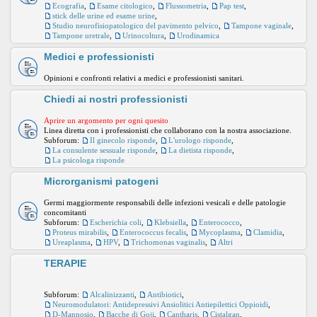
Ecografia
,
Esame citologico
,
Flussometria
,
Pap test
,
stick delle urine ed esame urine
,
Studio neurofisiopatologico del pavimento pelvico
,
Tampone vaginale
,
Tampone uretrale
,
Urinocoltura
,
Urodinamica
Medici e professionisti
Opinioni e confronti relativi a medici e professionisti sanitari.
Chiedi ai nostri professionisti
Aprire un argomento per ogni quesito
Linea diretta con i professionisti che collaborano con la nostra associazione.
Subforum:
Il ginecolo risponde
,
L'urologo risponde
,
La consulente sessuale risponde
,
La dietista risponde
,
La psicologa risponde
Microrganismi patogeni
Germi maggiormente responsabili delle infezioni vesicali e delle patologie
concomitanti
Subforum:
Escherichia coli
,
Klebsiella
,
Enterococco
,
Proteus mirabilis
,
Enterococcus fecalis
,
Mycoplasma
,
Clamidia
,
Ureaplasma
,
HPV
,
Trichomonas vaginalis
,
Altri
TERAPIE
Subforum:
Alcalinizzanti
,
Antibiotici
,
Neuromodulatori: Antidepressivi Ansiolitici Antiepilettici Oppioidi
,
D-Mannosio
,
Bacche di Goji
,
Cantharis
,
Cistalgan
,