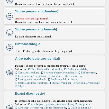
Raccontaci qui la storia del tuo problema uro/genitale
Storie personali (Bambini)
Accesso riservato agli iscritti!
Raccontaci qui i problemi uro-genitali dei tuoi figli
Storie personali (Animali)
Le cistiti dei nostri amici animali
Sintomatologia
Tutto ciò che riguarda i sintomi urologici e genitali
Altre patologie uro-genitali
Patologie spesso presenti in concomitanza/seguito con la cistite
Subforum:
Calcoli e renella
,
Candida
,
Cistite interstiziale
,
Contrattura pelvica
,
Ectropion/ectopia (piaghetta)
,
Endometriosi
,
Leucoplachia/trigonite/cervicotrigonite
,
Lichen vulvare
,
Patologie nervo pudendo
,
Sindrome del piriforme
,
Uretrite/sindrome uretrale
,
Vaginite/vaginosi
,
Vulvodinia/vestibolite
,
Stipsi
Esami diagnostici
Informazioni sullo svolgimento e sui risultati degli esami diagnostici
Subforum:
Analisi per il partner
,
Coprocoltura
,
Cistografia
,
Cistoscopia e cistoscopia in idrodistensione
,
Diario minzionale
,