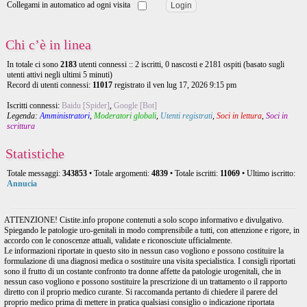
Collegami in automatico ad ogni visita
Chi c’è in linea
In totale ci sono
2183
utenti connessi :: 2 iscritti, 0 nascosti e 2181 ospiti (basato sugli
utenti attivi negli ultimi 5 minuti)
Record di utenti connessi:
11017
registrato il ven lug 17, 2026 9:15 pm
Iscritti connessi:
Baidu [Spider]
,
Google [Bot]
Legenda:
Amministratori
,
Moderatori globali
,
Utenti registrati
,
Soci in lettura
,
Soci in
scrittura
Statistiche
Totale messaggi:
343853
• Totale argomenti:
4839
• Totale iscritti:
11069
• Ultimo iscritto:
Annucia
ATTENZIONE! Cistite.info propone contenuti a solo scopo informativo e divulgativo.
Spiegando le patologie uro-genitali in modo comprensibile a tutti, con attenzione e rigore, in
accordo con le conoscenze attuali, validate e riconosciute ufficialmente.
Le informazioni riportate in questo sito in nessun caso vogliono e possono costituire la
formulazione di una diagnosi medica o sostituire una visita specialistica. I consigli riportati
sono il frutto di un costante confronto tra donne affette da patologie urogenitali, che in
nessun caso vogliono e possono sostituire la prescrizione di un trattamento o il rapporto
diretto con il proprio medico curante. Si raccomanda pertanto di chiedere il parere del
proprio medico prima di mettere in pratica qualsiasi consiglio o indicazione riportata