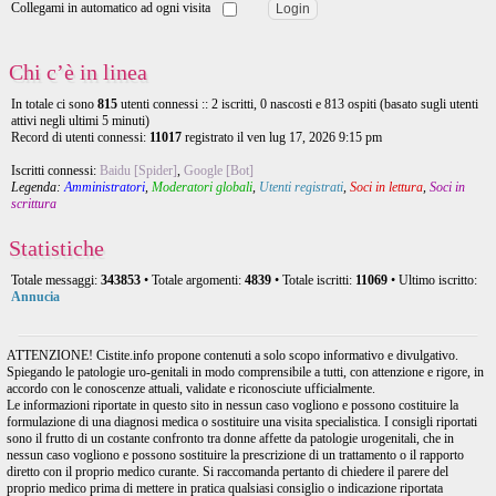
Collegami in automatico ad ogni visita
Chi c’è in linea
In totale ci sono
815
utenti connessi :: 2 iscritti, 0 nascosti e 813 ospiti (basato sugli utenti
attivi negli ultimi 5 minuti)
Record di utenti connessi:
11017
registrato il ven lug 17, 2026 9:15 pm
Iscritti connessi:
Baidu [Spider]
,
Google [Bot]
Legenda:
Amministratori
,
Moderatori globali
,
Utenti registrati
,
Soci in lettura
,
Soci in
scrittura
Statistiche
Totale messaggi:
343853
• Totale argomenti:
4839
• Totale iscritti:
11069
• Ultimo iscritto:
Annucia
ATTENZIONE! Cistite.info propone contenuti a solo scopo informativo e divulgativo.
Spiegando le patologie uro-genitali in modo comprensibile a tutti, con attenzione e rigore, in
accordo con le conoscenze attuali, validate e riconosciute ufficialmente.
Le informazioni riportate in questo sito in nessun caso vogliono e possono costituire la
formulazione di una diagnosi medica o sostituire una visita specialistica. I consigli riportati
sono il frutto di un costante confronto tra donne affette da patologie urogenitali, che in
nessun caso vogliono e possono sostituire la prescrizione di un trattamento o il rapporto
diretto con il proprio medico curante. Si raccomanda pertanto di chiedere il parere del
proprio medico prima di mettere in pratica qualsiasi consiglio o indicazione riportata