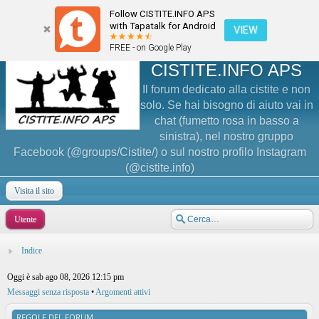
Follow CISTITE.INFO APS
with Tapatalk for Android
VIEW
FREE - on Google Play
CISTITE.INFO APS
Il forum dedicato alla cistite e non
solo. Se hai bisogno di aiuto vai in
chat (fumetto rosa in basso a
sinistra), nel nostro gruppo
Facebook (@groups/Cistite/) o sul nostro profilo Instagram
(@cistite.info)
Visita il sito
Utente
Indice
Oggi è sab ago 08, 2026 12:15 pm
Messaggi senza risposta
•
Argomenti attivi
REGOLE DEL FORUM