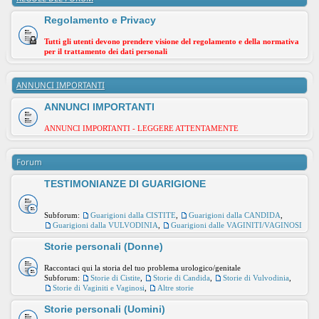
Regolamento e Privacy
Tutti gli utenti devono prendere visione del regolamento e della normativa
per il trattamento dei dati personali
ANNUNCI IMPORTANTI
ANNUNCI IMPORTANTI
ANNUNCI IMPORTANTI - LEGGERE ATTENTAMENTE
Forum
TESTIMONIANZE DI GUARIGIONE
Subforum:
Guarigioni dalla CISTITE
,
Guarigioni dalla CANDIDA
,
Guarigioni dalla VULVODINIA
,
Guarigioni dalle VAGINITI/VAGINOSI
Storie personali (Donne)
Raccontaci qui la storia del tuo problema urologico/genitale
Subforum:
Storie di Cistite
,
Storie di Candida
,
Storie di Vulvodinia
,
Storie di Vaginiti e Vaginosi
,
Altre storie
Storie personali (Uomini)