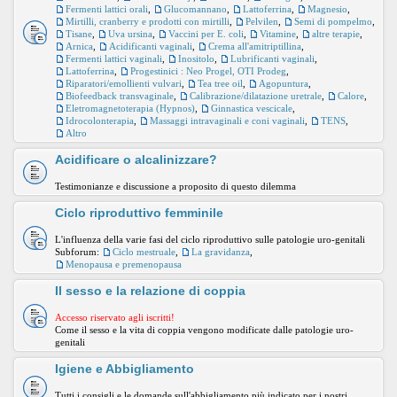
Fermenti lattici orali
,
Glucomannano
,
Lattoferrina
,
Magnesio
,
Mirtilli, cranberry e prodotti con mirtilli
,
Pelvilen
,
Semi di pompelmo
,
Tisane
,
Uva ursina
,
Vaccini per E. coli
,
Vitamine
,
altre terapie
,
Arnica
,
Acidificanti vaginali
,
Crema all'amitriptillina
,
Fermenti lattici vaginali
,
Inositolo
,
Lubrificanti vaginali
,
Lattoferrina
,
Progestinici : Neo Progel, OTI Prodeg
,
Riparatori/emollienti vulvari
,
Tea tree oil
,
Agopuntura
,
Biofeedback transvaginale
,
Calibrazione/dilatazione uretrale
,
Calore
,
Eletromagnetoterapia (Hypnos)
,
Ginnastica vescicale
,
Idrocolonterapia
,
Massaggi intravaginali e coni vaginali
,
TENS
,
Altro
Acidificare o alcalinizzare?
Testimonianze e discussione a proposito di questo dilemma
Ciclo riproduttivo femminile
L'influenza della varie fasi del ciclo riproduttivo sulle patologie uro-genitali
Subforum:
Ciclo mestruale
,
La gravidanza
,
Menopausa e premenopausa
Il sesso e la relazione di coppia
Accesso riservato agli iscritti!
Come il sesso e la vita di coppia vengono modificate dalle patologie uro-
genitali
Igiene e Abbigliamento
Tutti i consigli e le domande sull'abbigliamento più indicato per i nostri