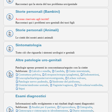
Raccontaci qui la storia del tuo problema uro/genitale
Storie personali (Bambini)
Accesso riservato agli iscritti!
Raccontaci qui i problemi uro-genitali dei tuoi figli
Storie personali (Animali)
Le cistiti dei nostri amici animali
Sintomatologia
Tutto ciò che riguarda i sintomi urologici e genitali
Altre patologie uro-genitali
Patologie spesso presenti in concomitanza/seguito con la cistite
Subforum:
Calcoli e renella
,
Candida
,
Cistite interstiziale
,
Contrattura pelvica
,
Ectropion/ectopia (piaghetta)
,
Endometriosi
,
Leucoplachia/trigonite/cervicotrigonite
,
Lichen vulvare
,
Patologie nervo pudendo
,
Sindrome del piriforme
,
Uretrite/sindrome uretrale
,
Vaginite/vaginosi
,
Vulvodinia/vestibolite
,
Stipsi
Esami diagnostici
Informazioni sullo svolgimento e sui risultati degli esami diagnostici
Subforum:
Analisi per il partner
,
Coprocoltura
,
Cistografia
,
Cistoscopia e cistoscopia in idrodistensione
,
Diario minzionale
,