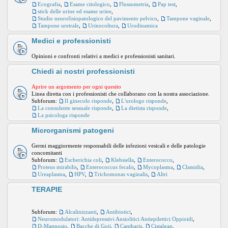
Ecografia
,
Esame citologico
,
Flussometria
,
Pap test
,
stick delle urine ed esame urine
,
Studio neurofisiopatologico del pavimento pelvico
,
Tampone vaginale
,
Tampone uretrale
,
Urinocoltura
,
Urodinamica
Medici e professionisti
Opinioni e confronti relativi a medici e professionisti sanitari.
Chiedi ai nostri professionisti
Aprire un argomento per ogni quesito
Linea diretta con i professionisti che collaborano con la nostra associazione.
Subforum:
Il ginecolo risponde
,
L'urologo risponde
,
La consulente sessuale risponde
,
La dietista risponde
,
La psicologa risponde
Microrganismi patogeni
Germi maggiormente responsabili delle infezioni vesicali e delle patologie
concomitanti
Subforum:
Escherichia coli
,
Klebsiella
,
Enterococco
,
Proteus mirabilis
,
Enterococcus fecalis
,
Mycoplasma
,
Clamidia
,
Ureaplasma
,
HPV
,
Trichomonas vaginalis
,
Altri
TERAPIE
Subforum:
Alcalinizzanti
,
Antibiotici
,
Neuromodulatori: Antidepressivi Ansiolitici Antiepilettici Oppioidi
,
D-Mannosio
,
Bacche di Goji
,
Cantharis
,
Cistalgan
,