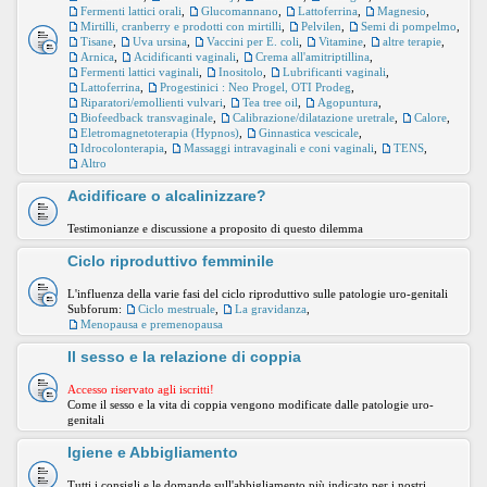
Fermenti lattici orali
,
Glucomannano
,
Lattoferrina
,
Magnesio
,
Mirtilli, cranberry e prodotti con mirtilli
,
Pelvilen
,
Semi di pompelmo
,
Tisane
,
Uva ursina
,
Vaccini per E. coli
,
Vitamine
,
altre terapie
,
Arnica
,
Acidificanti vaginali
,
Crema all'amitriptillina
,
Fermenti lattici vaginali
,
Inositolo
,
Lubrificanti vaginali
,
Lattoferrina
,
Progestinici : Neo Progel, OTI Prodeg
,
Riparatori/emollienti vulvari
,
Tea tree oil
,
Agopuntura
,
Biofeedback transvaginale
,
Calibrazione/dilatazione uretrale
,
Calore
,
Eletromagnetoterapia (Hypnos)
,
Ginnastica vescicale
,
Idrocolonterapia
,
Massaggi intravaginali e coni vaginali
,
TENS
,
Altro
Acidificare o alcalinizzare?
Testimonianze e discussione a proposito di questo dilemma
Ciclo riproduttivo femminile
L'influenza della varie fasi del ciclo riproduttivo sulle patologie uro-genitali
Subforum:
Ciclo mestruale
,
La gravidanza
,
Menopausa e premenopausa
Il sesso e la relazione di coppia
Accesso riservato agli iscritti!
Come il sesso e la vita di coppia vengono modificate dalle patologie uro-
genitali
Igiene e Abbigliamento
Tutti i consigli e le domande sull'abbigliamento più indicato per i nostri