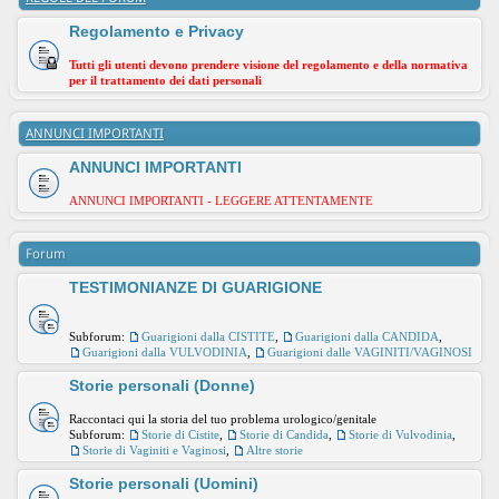
Regolamento e Privacy
Tutti gli utenti devono prendere visione del regolamento e della normativa
per il trattamento dei dati personali
ANNUNCI IMPORTANTI
ANNUNCI IMPORTANTI
ANNUNCI IMPORTANTI - LEGGERE ATTENTAMENTE
Forum
TESTIMONIANZE DI GUARIGIONE
Subforum:
Guarigioni dalla CISTITE
,
Guarigioni dalla CANDIDA
,
Guarigioni dalla VULVODINIA
,
Guarigioni dalle VAGINITI/VAGINOSI
Storie personali (Donne)
Raccontaci qui la storia del tuo problema urologico/genitale
Subforum:
Storie di Cistite
,
Storie di Candida
,
Storie di Vulvodinia
,
Storie di Vaginiti e Vaginosi
,
Altre storie
Storie personali (Uomini)