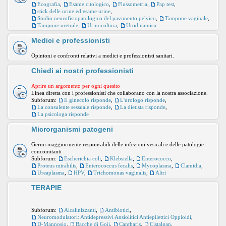
Ecografia
,
Esame citologico
,
Flussometria
,
Pap test
,
stick delle urine ed esame urine
,
Studio neurofisiopatologico del pavimento pelvico
,
Tampone vaginale
,
Tampone uretrale
,
Urinocoltura
,
Urodinamica
Medici e professionisti
Opinioni e confronti relativi a medici e professionisti sanitari.
Chiedi ai nostri professionisti
Aprire un argomento per ogni quesito
Linea diretta con i professionisti che collaborano con la nostra associazione.
Subforum:
Il ginecolo risponde
,
L'urologo risponde
,
La consulente sessuale risponde
,
La dietista risponde
,
La psicologa risponde
Microrganismi patogeni
Germi maggiormente responsabili delle infezioni vesicali e delle patologie
concomitanti
Subforum:
Escherichia coli
,
Klebsiella
,
Enterococco
,
Proteus mirabilis
,
Enterococcus fecalis
,
Mycoplasma
,
Clamidia
,
Ureaplasma
,
HPV
,
Trichomonas vaginalis
,
Altri
TERAPIE
Subforum:
Alcalinizzanti
,
Antibiotici
,
Neuromodulatori: Antidepressivi Ansiolitici Antiepilettici Oppioidi
,
D-Mannosio
,
Bacche di Goji
,
Cantharis
,
Cistalgan
,