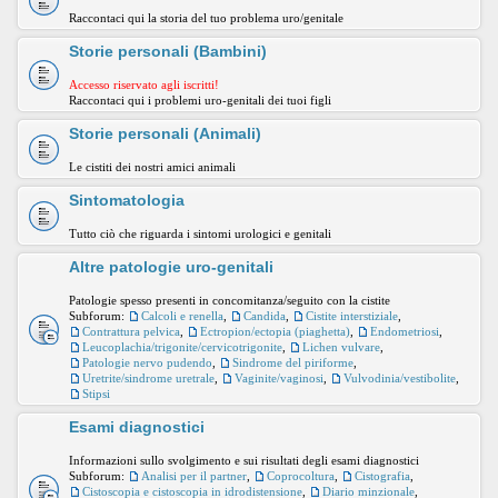
Raccontaci qui la storia del tuo problema uro/genitale
Storie personali (Bambini)
Accesso riservato agli iscritti!
Raccontaci qui i problemi uro-genitali dei tuoi figli
Storie personali (Animali)
Le cistiti dei nostri amici animali
Sintomatologia
Tutto ciò che riguarda i sintomi urologici e genitali
Altre patologie uro-genitali
Patologie spesso presenti in concomitanza/seguito con la cistite
Subforum:
Calcoli e renella
,
Candida
,
Cistite interstiziale
,
Contrattura pelvica
,
Ectropion/ectopia (piaghetta)
,
Endometriosi
,
Leucoplachia/trigonite/cervicotrigonite
,
Lichen vulvare
,
Patologie nervo pudendo
,
Sindrome del piriforme
,
Uretrite/sindrome uretrale
,
Vaginite/vaginosi
,
Vulvodinia/vestibolite
,
Stipsi
Esami diagnostici
Informazioni sullo svolgimento e sui risultati degli esami diagnostici
Subforum:
Analisi per il partner
,
Coprocoltura
,
Cistografia
,
Cistoscopia e cistoscopia in idrodistensione
,
Diario minzionale
,