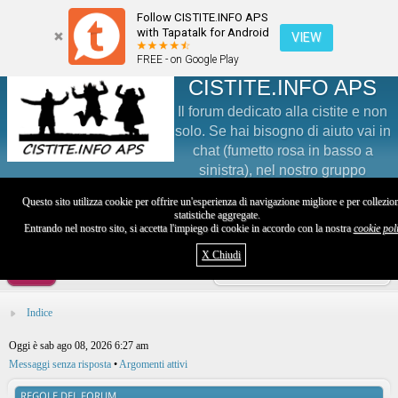
Follow CISTITE.INFO APS
with Tapatalk for Android
VIEW
FREE - on Google Play
CISTITE.INFO APS
Il forum dedicato alla cistite e non
solo. Se hai bisogno di aiuto vai in
chat (fumetto rosa in basso a
sinistra), nel nostro gruppo
Facebook (@groups/Cistite/) o sul nostro profilo Instagram
Questo sito utilizza cookie per offrire un'esperienza di navigazione migliore e per collezio
(@cistite.info)
statistiche aggregate.
Entrando nel nostro sito, si accetta l'impiego di cookie in accordo con la nostra
cookie pol
Visita il sito
X Chiudi
Utente
Indice
Oggi è sab ago 08, 2026 6:27 am
Messaggi senza risposta
•
Argomenti attivi
REGOLE DEL FORUM