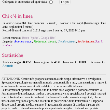
Collegami in automatico ad ogni visita
Chi c’è in linea
In totale ci sono
860
utenti connessi :: 2 iscritti, 0 nascosti e 858 ospiti (basato sugli utenti
attivi negli ultimi 5 minuti)
Record di utenti connessi:
11017
registrato il ven lug 17, 2026 9:15 pm
Iscritti connessi:
Baidu [Spider]
,
Google [Bot]
Legenda:
Amministratori
,
Moderatori globali
,
Utenti registrati
,
Soci in lettura
,
Soci in
scrittura
Statistiche
Totale messaggi:
343853
• Totale argomenti:
4839
• Totale iscritti:
11069
• Ultimo iscritto:
Annucia
ATTENZIONE! Cistite.info propone contenuti a solo scopo informativo e divulgativo.
Spiegando le patologie uro-genitali in modo comprensibile a tutti, con attenzione e rigore, in
accordo con le conoscenze attuali, validate e riconosciute ufficialmente.
Le informazioni riportate in questo sito in nessun caso vogliono e possono costituire la
formulazione di una diagnosi medica o sostituire una visita specialistica. I consigli riportati
sono il frutto di un costante confronto tra donne affette da patologie urogenitali, che in
nessun caso vogliono e possono sostituire la prescrizione di un trattamento o il rapporto
diretto con il proprio medico curante. Si raccomanda pertanto di chiedere il parere del
proprio medico prima di mettere in pratica qualsiasi consiglio o indicazione riportata