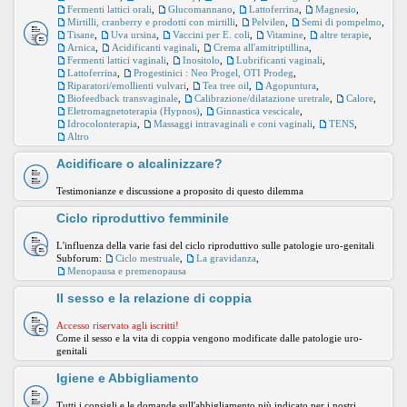
Fermenti lattici orali
,
Glucomannano
,
Lattoferrina
,
Magnesio
,
Mirtilli, cranberry e prodotti con mirtilli
,
Pelvilen
,
Semi di pompelmo
,
Tisane
,
Uva ursina
,
Vaccini per E. coli
,
Vitamine
,
altre terapie
,
Arnica
,
Acidificanti vaginali
,
Crema all'amitriptillina
,
Fermenti lattici vaginali
,
Inositolo
,
Lubrificanti vaginali
,
Lattoferrina
,
Progestinici : Neo Progel, OTI Prodeg
,
Riparatori/emollienti vulvari
,
Tea tree oil
,
Agopuntura
,
Biofeedback transvaginale
,
Calibrazione/dilatazione uretrale
,
Calore
,
Eletromagnetoterapia (Hypnos)
,
Ginnastica vescicale
,
Idrocolonterapia
,
Massaggi intravaginali e coni vaginali
,
TENS
,
Altro
Acidificare o alcalinizzare?
Testimonianze e discussione a proposito di questo dilemma
Ciclo riproduttivo femminile
L'influenza della varie fasi del ciclo riproduttivo sulle patologie uro-genitali
Subforum:
Ciclo mestruale
,
La gravidanza
,
Menopausa e premenopausa
Il sesso e la relazione di coppia
Accesso riservato agli iscritti!
Come il sesso e la vita di coppia vengono modificate dalle patologie uro-
genitali
Igiene e Abbigliamento
Tutti i consigli e le domande sull'abbigliamento più indicato per i nostri