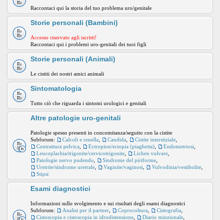
Raccontaci qui la storia del tuo problema uro/genitale
Storie personali (Bambini)
Accesso riservato agli iscritti!
Raccontaci qui i problemi uro-genitali dei tuoi figli
Storie personali (Animali)
Le cistiti dei nostri amici animali
Sintomatologia
Tutto ciò che riguarda i sintomi urologici e genitali
Altre patologie uro-genitali
Patologie spesso presenti in concomitanza/seguito con la cistite
Subforum:
Calcoli e renella
,
Candida
,
Cistite interstiziale
,
Contrattura pelvica
,
Ectropion/ectopia (piaghetta)
,
Endometriosi
,
Leucoplachia/trigonite/cervicotrigonite
,
Lichen vulvare
,
Patologie nervo pudendo
,
Sindrome del piriforme
,
Uretrite/sindrome uretrale
,
Vaginite/vaginosi
,
Vulvodinia/vestibolite
,
Stipsi
Esami diagnostici
Informazioni sullo svolgimento e sui risultati degli esami diagnostici
Subforum:
Analisi per il partner
,
Coprocoltura
,
Cistografia
,
Cistoscopia e cistoscopia in idrodistensione
,
Diario minzionale
,