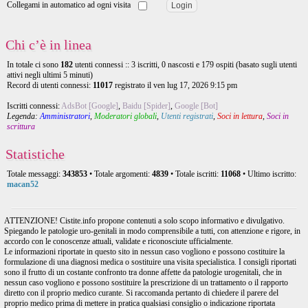
Collegami in automatico ad ogni visita
Chi c’è in linea
In totale ci sono
182
utenti connessi :: 3 iscritti, 0 nascosti e 179 ospiti (basato sugli utenti
attivi negli ultimi 5 minuti)
Record di utenti connessi:
11017
registrato il ven lug 17, 2026 9:15 pm
Iscritti connessi:
AdsBot [Google]
,
Baidu [Spider]
,
Google [Bot]
Legenda:
Amministratori
,
Moderatori globali
,
Utenti registrati
,
Soci in lettura
,
Soci in
scrittura
Statistiche
Totale messaggi:
343853
• Totale argomenti:
4839
• Totale iscritti:
11068
• Ultimo iscritto:
macan52
ATTENZIONE! Cistite.info propone contenuti a solo scopo informativo e divulgativo.
Spiegando le patologie uro-genitali in modo comprensibile a tutti, con attenzione e rigore, in
accordo con le conoscenze attuali, validate e riconosciute ufficialmente.
Le informazioni riportate in questo sito in nessun caso vogliono e possono costituire la
formulazione di una diagnosi medica o sostituire una visita specialistica. I consigli riportati
sono il frutto di un costante confronto tra donne affette da patologie urogenitali, che in
nessun caso vogliono e possono sostituire la prescrizione di un trattamento o il rapporto
diretto con il proprio medico curante. Si raccomanda pertanto di chiedere il parere del
proprio medico prima di mettere in pratica qualsiasi consiglio o indicazione riportata