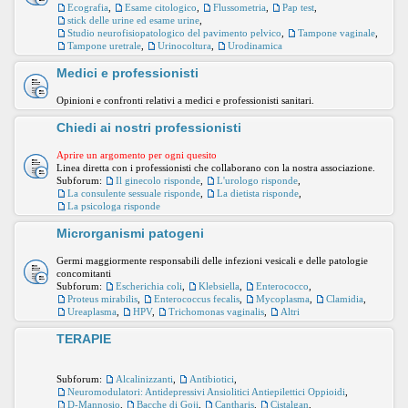
Ecografia
,
Esame citologico
,
Flussometria
,
Pap test
,
stick delle urine ed esame urine
,
Studio neurofisiopatologico del pavimento pelvico
,
Tampone vaginale
,
Tampone uretrale
,
Urinocoltura
,
Urodinamica
Medici e professionisti
Opinioni e confronti relativi a medici e professionisti sanitari.
Chiedi ai nostri professionisti
Aprire un argomento per ogni quesito
Linea diretta con i professionisti che collaborano con la nostra associazione.
Subforum:
Il ginecolo risponde
,
L'urologo risponde
,
La consulente sessuale risponde
,
La dietista risponde
,
La psicologa risponde
Microrganismi patogeni
Germi maggiormente responsabili delle infezioni vesicali e delle patologie
concomitanti
Subforum:
Escherichia coli
,
Klebsiella
,
Enterococco
,
Proteus mirabilis
,
Enterococcus fecalis
,
Mycoplasma
,
Clamidia
,
Ureaplasma
,
HPV
,
Trichomonas vaginalis
,
Altri
TERAPIE
Subforum:
Alcalinizzanti
,
Antibiotici
,
Neuromodulatori: Antidepressivi Ansiolitici Antiepilettici Oppioidi
,
D-Mannosio
,
Bacche di Goji
,
Cantharis
,
Cistalgan
,