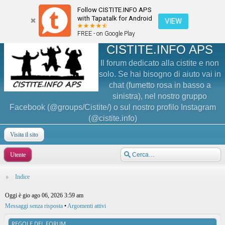
Follow CISTITE.INFO APS
with Tapatalk for Android
VIEW
FREE - on Google Play
CISTITE.INFO APS
Il forum dedicato alla cistite e non
solo. Se hai bisogno di aiuto vai in
chat (fumetto rosa in basso a
sinistra), nel nostro gruppo
Facebook (@groups/Cistite/) o sul nostro profilo Instagram
(@cistite.info)
Visita il sito
Utente
Indice
Oggi è gio ago 06, 2026 3:59 am
Messaggi senza risposta
•
Argomenti attivi
REGOLE DEL FORUM