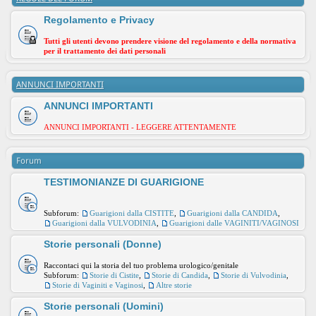
Regolamento e Privacy
Tutti gli utenti devono prendere visione del regolamento e della normativa
per il trattamento dei dati personali
ANNUNCI IMPORTANTI
ANNUNCI IMPORTANTI
ANNUNCI IMPORTANTI - LEGGERE ATTENTAMENTE
Forum
TESTIMONIANZE DI GUARIGIONE
Subforum:
Guarigioni dalla CISTITE
,
Guarigioni dalla CANDIDA
,
Guarigioni dalla VULVODINIA
,
Guarigioni dalle VAGINITI/VAGINOSI
Storie personali (Donne)
Raccontaci qui la storia del tuo problema urologico/genitale
Subforum:
Storie di Cistite
,
Storie di Candida
,
Storie di Vulvodinia
,
Storie di Vaginiti e Vaginosi
,
Altre storie
Storie personali (Uomini)