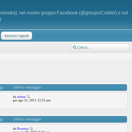
a sinistra), nel nostro gruppo Facebook (@groups/Cistite/) o sul
)
Infezioni vaginali
gi
Ultimo messaggio
da
admin
gio ago 11, 2011 12:31 pm
gi
Ultimo messaggio
da
Rosanna