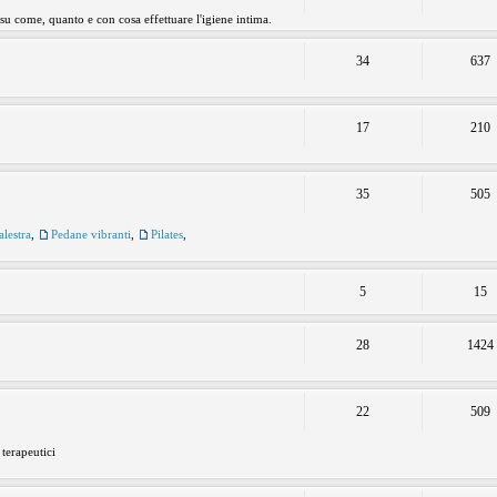
 su come, quanto e con cosa effettuare l'igiene intima.
34
637
17
210
35
505
alestra
,
Pedane vibranti
,
Pilates
,
5
15
28
1424
22
509
 terapeutici