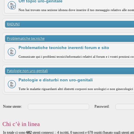
Off topic uro-genitale
Non hai trovato una sezione idonea dove inserire il tuo messaggio relativo alle nost
RADUNI
Problematiche tecniche
Problematiche tecniche inerenti forum e sito
Comunicate qui i problemi tecnici/informatici relativi al forum e i vostri preziosi co
Patologie non uro-genitali
Patologie e disturbi non uro-genitali
Tutte le malattie riguardanti altri distretti corporei non urologici e non ginecologici
Nome utente:
Password:
Chi c’è in linea
In totale ci sono
682
utenti connessi :: 4 iscritti, 0 nascosti e 678 ospiti (basato sugli utenti att