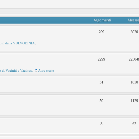
Argomenti
Messag
209
3020
ioni dalla VULVODINIA
,
2299
22304
e di Vaginiti e Vaginosi
,
Altre storie
51
1850
59
1129
8
62