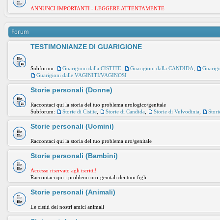
ANNUNCI IMPORTANTI - LEGGERE ATTENTAMENTE
Forum
TESTIMONIANZE DI GUARIGIONE
Subforum:
Guarigioni dalla CISTITE
,
Guarigioni dalla CANDIDA
,
Guarig
Guarigioni dalle VAGINITI/VAGINOSI
Storie personali (Donne)
Raccontaci qui la storia del tuo problema urologico/genitale
Subforum:
Storie di Cistite
,
Storie di Candida
,
Storie di Vulvodinia
,
Stori
Storie personali (Uomini)
Raccontaci qui la storia del tuo problema uro/genitale
Storie personali (Bambini)
Accesso riservato agli iscritti!
Raccontaci qui i problemi uro-genitali dei tuoi figli
Storie personali (Animali)
Le cistiti dei nostri amici animali