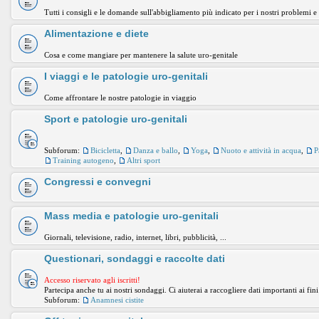
Tutti i consigli e le domande sull'abbigliamento più indicato per i nostri problemi e
Alimentazione e diete
Cosa e come mangiare per mantenere la salute uro-genitale
I viaggi e le patologie uro-genitali
Come affrontare le nostre patologie in viaggio
Sport e patologie uro-genitali
Subforum:
Bicicletta
,
Danza e ballo
,
Yoga
,
Nuoto e attività in acqua
,
P
Training autogeno
,
Altri sport
Congressi e convegni
Mass media e patologie uro-genitali
Giornali, televisione, radio, internet, libri, pubblicità, ...
Questionari, sondaggi e raccolte dati
Accesso riservato agli iscritti!
Partecipa anche tu ai nostri sondaggi. Ci aiuterai a raccogliere dati importanti ai fini
Subforum:
Anamnesi cistite