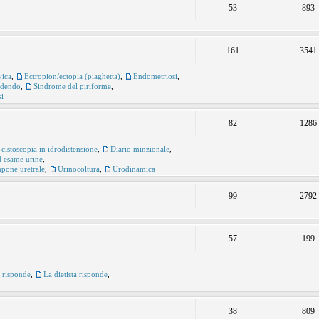
53
893
161
3541
vica
,
Ectropion/ectopia (piaghetta)
,
Endometriosi
,
udendo
,
Sindrome del piriforme
,
si
82
1286
 cistoscopia in idrodistensione
,
Diario minzionale
,
ed esame urine
,
pone uretrale
,
Urinocoltura
,
Urodinamica
99
2792
57
199
e risponde
,
La dietista risponde
,
38
809