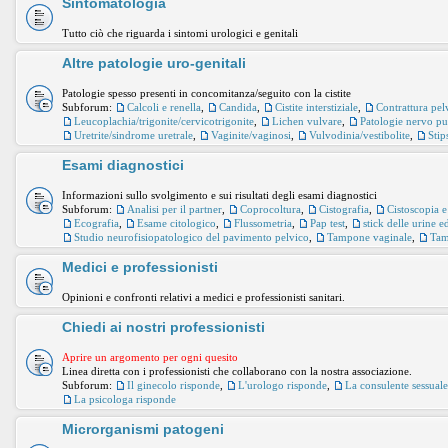
Sintomatologia
Tutto ciò che riguarda i sintomi urologici e genitali
Altre patologie uro-genitali
Patologie spesso presenti in concomitanza/seguito con la cistite
Subforum:
Calcoli e renella
,
Candida
,
Cistite interstiziale
,
Contrattura pel
Leucoplachia/trigonite/cervicotrigonite
,
Lichen vulvare
,
Patologie nervo p
Uretrite/sindrome uretrale
,
Vaginite/vaginosi
,
Vulvodinia/vestibolite
,
Stip
Esami diagnostici
Informazioni sullo svolgimento e sui risultati degli esami diagnostici
Subforum:
Analisi per il partner
,
Coprocoltura
,
Cistografia
,
Cistoscopia e
Ecografia
,
Esame citologico
,
Flussometria
,
Pap test
,
stick delle urine 
Studio neurofisiopatologico del pavimento pelvico
,
Tampone vaginale
,
Tam
Medici e professionisti
Opinioni e confronti relativi a medici e professionisti sanitari.
Chiedi ai nostri professionisti
Aprire un argomento per ogni quesito
Linea diretta con i professionisti che collaborano con la nostra associazione.
Subforum:
Il ginecolo risponde
,
L'urologo risponde
,
La consulente sessual
La psicologa risponde
Microrganismi patogeni