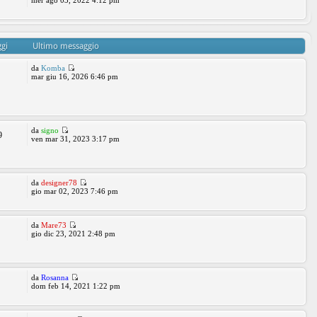
mer ago 03, 2022 4:12 pm
gi
Ultimo messaggio
da
Komba
mar giu 16, 2026 6:46 pm
da
signo
9
ven mar 31, 2023 3:17 pm
da
designer78
gio mar 02, 2023 7:46 pm
da
Mare73
gio dic 23, 2021 2:48 pm
da
Rosanna
dom feb 14, 2021 1:22 pm