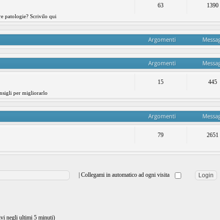
63
1390
re patologie? Scrivilo qui
Argomenti
Messag
Argomenti
Messag
15
445
nsigli per migliorarlo
Argomenti
Messag
79
2651
|
Collegami in automatico ad ogni visita
ivi negli ultimi 5 minuti)