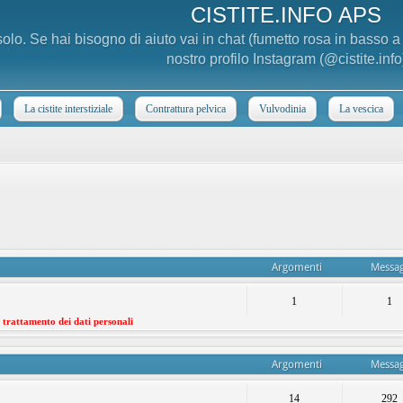
CISTITE.INFO APS
 solo. Se hai bisogno di aiuto vai in chat (fumetto rosa in basso 
nostro profilo Instagram (@cistite.info
La cistite interstiziale
Contrattura pelvica
Vulvodinia
La vescica
Argomenti
Messag
1
1
l trattamento dei dati personali
Argomenti
Messag
14
292