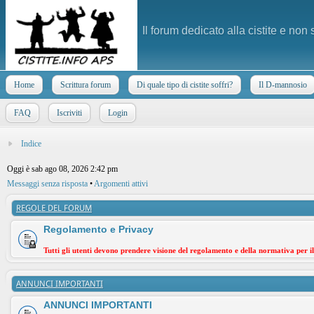
Il forum dedicato alla cistite e non
Home
Scrittura forum
Di quale tipo di cistite soffri?
Il D-mannosio
FAQ
Iscriviti
Login
Indice
Oggi è sab ago 08, 2026 2:42 pm
Messaggi senza risposta
•
Argomenti attivi
REGOLE DEL FORUM
Regolamento e Privacy
Tutti gli utenti devono prendere visione del regolamento e della normativa per i
ANNUNCI IMPORTANTI
ANNUNCI IMPORTANTI