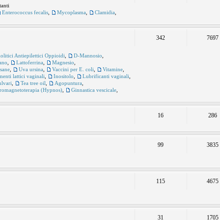
tanti
Enterococcus fecalis
,
Mycoplasma
,
Clamidia
,
342
7697
itici Antiepilettici Oppioidi
,
D-Mannosio
,
ano
,
Lattoferrina
,
Magnesio
,
sane
,
Uva ursina
,
Vaccini per E. coli
,
Vitamine
,
enti lattici vaginali
,
Inositolo
,
Lubrificanti vaginali
,
ulvari
,
Tea tree oil
,
Agopuntura
,
tromagnetoterapia (Hypnos)
,
Ginnastica vescicale
,
16
286
99
3835
115
4675
31
1705