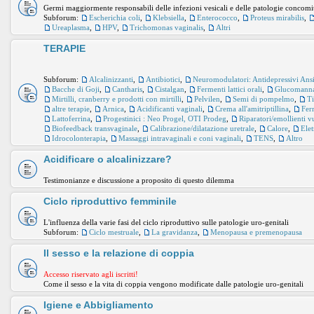
Germi maggiormente responsabili delle infezioni vesicali e delle patologie concomi
Subforum:
Escherichia coli
,
Klebsiella
,
Enterococco
,
Proteus mirabilis
,
Ureaplasma
,
HPV
,
Trichomonas vaginalis
,
Altri
TERAPIE
Subforum:
Alcalinizzanti
,
Antibiotici
,
Neuromodulatori: Antidepressivi Ansiol
Bacche di Goji
,
Cantharis
,
Cistalgan
,
Fermenti lattici orali
,
Glucomann
Mirtilli, cranberry e prodotti con mirtilli
,
Pelvilen
,
Semi di pompelmo
,
Ti
altre terapie
,
Arnica
,
Acidificanti vaginali
,
Crema all'amitriptillina
,
Ferm
Lattoferrina
,
Progestinici : Neo Progel, OTI Prodeg
,
Riparatori/emollienti v
Biofeedback transvaginale
,
Calibrazione/dilatazione uretrale
,
Calore
,
Ele
Idrocolonterapia
,
Massaggi intravaginali e coni vaginali
,
TENS
,
Altro
Acidificare o alcalinizzare?
Testimonianze e discussione a proposito di questo dilemma
Ciclo riproduttivo femminile
L'influenza della varie fasi del ciclo riproduttivo sulle patologie uro-genitali
Subforum:
Ciclo mestruale
,
La gravidanza
,
Menopausa e premenopausa
Il sesso e la relazione di coppia
Accesso riservato agli iscritti!
Come il sesso e la vita di coppia vengono modificate dalle patologie uro-genitali
Igiene e Abbigliamento