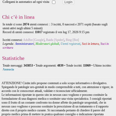
Collegami in automatico ad ogni visita
Chi c’è in linea
In totale ci sono
2074
utenti connessi :: 3 iscritti, 0 nascosti e 2071 ospiti (basato sugli
utenti attivi negli ultimi 5 minuti)
Record di utenti connessi:
11017
registrato il ven lug 17, 2026 9:15 pm
Iscritti connessi:
AdsBot [Google]
,
Baidu [Spider]
,
Bing [Bot]
Legenda:
Amministratori
,
Moderatori globali
,
Utenti registrati
,
Soci in lettura
,
Soci in
scrittura
Statistiche
Totale messaggi:
343853
• Totale argomenti:
4839
• Totale iscritti:
11069
• Ultimo iscritto:
Annucia
ATTENZIONE! Cistite.info propone contenuti a solo scopo informativo e divulgativo.
Spiegando le patologie uro-genitali in modo comprensibile a tutti, con attenzione e rigore, in
accordo con le conoscenze attuali, validate e riconosciute ufficialmente.
Le informazioni riportate in questo sito in nessun caso vogliono e possono costituire la
formulazione di una diagnosi medica o sostituire una visita specialistica. I consigli riportati
sono il frutto di un costante confronto tra donne affette da patologie urogenitali, che in
nessun caso vogliono e possono sostituire la prescrizione di un trattamento o il rapporto
diretto con il proprio medico curante. Si raccomanda pertanto di chiedere il parere del
proprio medico prima di mettere in pratica qualsiasi consiglio o indicazione riportata