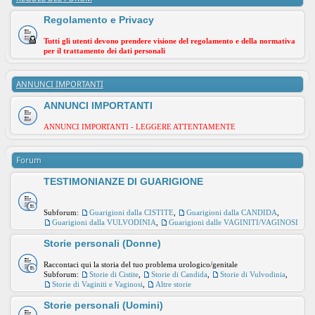
Regolamento e Privacy
Tutti gli utenti devono prendere visione del regolamento e della normativa
per il trattamento dei dati personali
ANNUNCI IMPORTANTI
ANNUNCI IMPORTANTI
ANNUNCI IMPORTANTI - LEGGERE ATTENTAMENTE
Forum
TESTIMONIANZE DI GUARIGIONE
Subforum:
Guarigioni dalla CISTITE
,
Guarigioni dalla CANDIDA
,
Guarigioni dalla VULVODINIA
,
Guarigioni dalle VAGINITI/VAGINOSI
Storie personali (Donne)
Raccontaci qui la storia del tuo problema urologico/genitale
Subforum:
Storie di Cistite
,
Storie di Candida
,
Storie di Vulvodinia
,
Storie di Vaginiti e Vaginosi
,
Altre storie
Storie personali (Uomini)