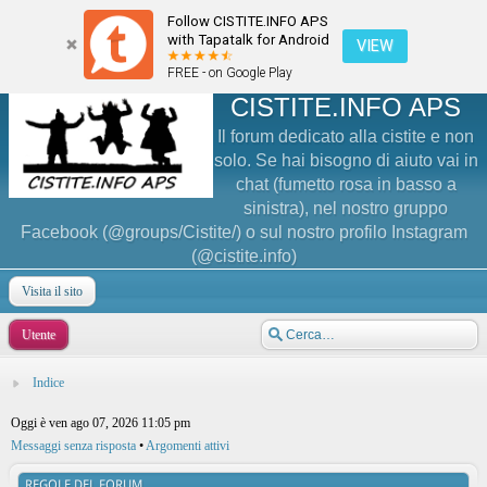
Follow CISTITE.INFO APS
with Tapatalk for Android
VIEW
FREE - on Google Play
CISTITE.INFO APS
Il forum dedicato alla cistite e non
solo. Se hai bisogno di aiuto vai in
chat (fumetto rosa in basso a
sinistra), nel nostro gruppo
Facebook (@groups/Cistite/) o sul nostro profilo Instagram
(@cistite.info)
Visita il sito
Utente
Indice
Oggi è ven ago 07, 2026 11:05 pm
Messaggi senza risposta
•
Argomenti attivi
REGOLE DEL FORUM