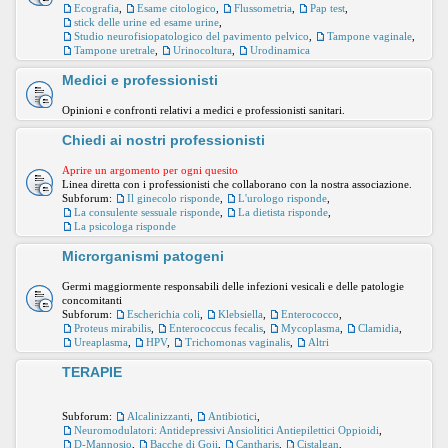
Ecografia
,
Esame citologico
,
Flussometria
,
Pap test
,
stick delle urine ed esame urine
,
Studio neurofisiopatologico del pavimento pelvico
,
Tampone vaginale
,
Tampone uretrale
,
Urinocoltura
,
Urodinamica
Medici e professionisti
Opinioni e confronti relativi a medici e professionisti sanitari.
Chiedi ai nostri professionisti
Aprire un argomento per ogni quesito
Linea diretta con i professionisti che collaborano con la nostra associazione.
Subforum:
Il ginecolo risponde
,
L'urologo risponde
,
La consulente sessuale risponde
,
La dietista risponde
,
La psicologa risponde
Microrganismi patogeni
Germi maggiormente responsabili delle infezioni vesicali e delle patologie
concomitanti
Subforum:
Escherichia coli
,
Klebsiella
,
Enterococco
,
Proteus mirabilis
,
Enterococcus fecalis
,
Mycoplasma
,
Clamidia
,
Ureaplasma
,
HPV
,
Trichomonas vaginalis
,
Altri
TERAPIE
Subforum:
Alcalinizzanti
,
Antibiotici
,
Neuromodulatori: Antidepressivi Ansiolitici Antiepilettici Oppioidi
,
D-Mannosio
,
Bacche di Goji
,
Cantharis
,
Cistalgan
,