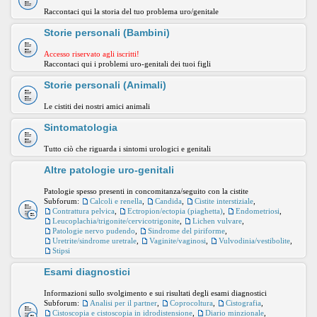
Raccontaci qui la storia del tuo problema uro/genitale
Storie personali (Bambini)
Accesso riservato agli iscritti!
Raccontaci qui i problemi uro-genitali dei tuoi figli
Storie personali (Animali)
Le cistiti dei nostri amici animali
Sintomatologia
Tutto ciò che riguarda i sintomi urologici e genitali
Altre patologie uro-genitali
Patologie spesso presenti in concomitanza/seguito con la cistite
Subforum:
Calcoli e renella
,
Candida
,
Cistite interstiziale
,
Contrattura pelvica
,
Ectropion/ectopia (piaghetta)
,
Endometriosi
,
Leucoplachia/trigonite/cervicotrigonite
,
Lichen vulvare
,
Patologie nervo pudendo
,
Sindrome del piriforme
,
Uretrite/sindrome uretrale
,
Vaginite/vaginosi
,
Vulvodinia/vestibolite
,
Stipsi
Esami diagnostici
Informazioni sullo svolgimento e sui risultati degli esami diagnostici
Subforum:
Analisi per il partner
,
Coprocoltura
,
Cistografia
,
Cistoscopia e cistoscopia in idrodistensione
,
Diario minzionale
,