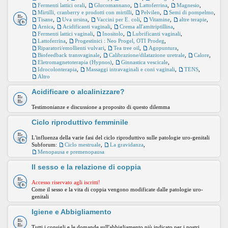
Fermenti lattici orali
,
Glucomannano
,
Lattoferrina
,
Magnesio
,
Mirtilli, cranberry e prodotti con mirtilli
,
Pelvilen
,
Semi di pompelmo
,
Tisane
,
Uva ursina
,
Vaccini per E. coli
,
Vitamine
,
altre terapie
,
Arnica
,
Acidificanti vaginali
,
Crema all'amitriptillina
,
Fermenti lattici vaginali
,
Inositolo
,
Lubrificanti vaginali
,
Lattoferrina
,
Progestinici : Neo Progel, OTI Prodeg
,
Riparatori/emollienti vulvari
,
Tea tree oil
,
Agopuntura
,
Biofeedback transvaginale
,
Calibrazione/dilatazione uretrale
,
Calore
,
Eletromagnetoterapia (Hypnos)
,
Ginnastica vescicale
,
Idrocolonterapia
,
Massaggi intravaginali e coni vaginali
,
TENS
,
Altro
Acidificare o alcalinizzare?
Testimonianze e discussione a proposito di questo dilemma
Ciclo riproduttivo femminile
L'influenza della varie fasi del ciclo riproduttivo sulle patologie uro-genitali
Subforum:
Ciclo mestruale
,
La gravidanza
,
Menopausa e premenopausa
Il sesso e la relazione di coppia
Accesso riservato agli iscritti!
Come il sesso e la vita di coppia vengono modificate dalle patologie uro-
genitali
Igiene e Abbigliamento
Tutti i consigli e le domande sull'abbigliamento più indicato per i nostri