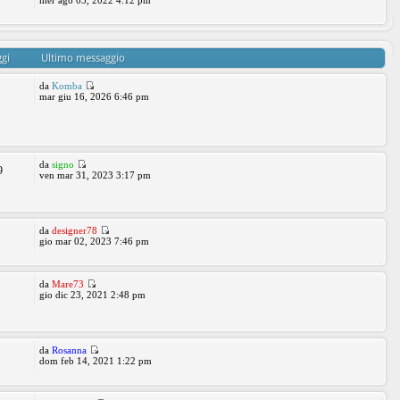
mer ago 03, 2022 4:12 pm
gi
Ultimo messaggio
da
Komba
mar giu 16, 2026 6:46 pm
da
signo
9
ven mar 31, 2023 3:17 pm
da
designer78
gio mar 02, 2023 7:46 pm
da
Mare73
gio dic 23, 2021 2:48 pm
da
Rosanna
dom feb 14, 2021 1:22 pm