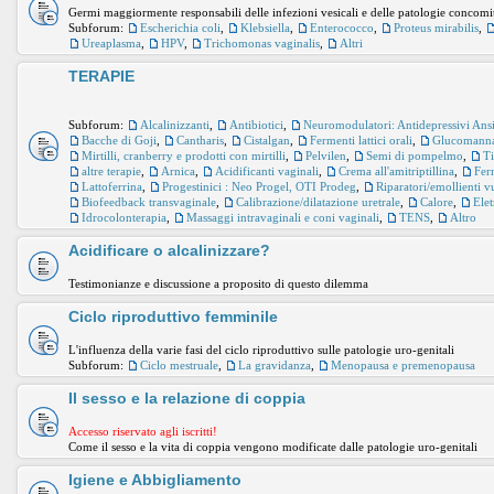
Germi maggiormente responsabili delle infezioni vesicali e delle patologie concomi
Subforum:
Escherichia coli
,
Klebsiella
,
Enterococco
,
Proteus mirabilis
,
Ureaplasma
,
HPV
,
Trichomonas vaginalis
,
Altri
TERAPIE
Subforum:
Alcalinizzanti
,
Antibiotici
,
Neuromodulatori: Antidepressivi Ansiol
Bacche di Goji
,
Cantharis
,
Cistalgan
,
Fermenti lattici orali
,
Glucomann
Mirtilli, cranberry e prodotti con mirtilli
,
Pelvilen
,
Semi di pompelmo
,
Ti
altre terapie
,
Arnica
,
Acidificanti vaginali
,
Crema all'amitriptillina
,
Ferm
Lattoferrina
,
Progestinici : Neo Progel, OTI Prodeg
,
Riparatori/emollienti v
Biofeedback transvaginale
,
Calibrazione/dilatazione uretrale
,
Calore
,
Ele
Idrocolonterapia
,
Massaggi intravaginali e coni vaginali
,
TENS
,
Altro
Acidificare o alcalinizzare?
Testimonianze e discussione a proposito di questo dilemma
Ciclo riproduttivo femminile
L'influenza della varie fasi del ciclo riproduttivo sulle patologie uro-genitali
Subforum:
Ciclo mestruale
,
La gravidanza
,
Menopausa e premenopausa
Il sesso e la relazione di coppia
Accesso riservato agli iscritti!
Come il sesso e la vita di coppia vengono modificate dalle patologie uro-genitali
Igiene e Abbigliamento