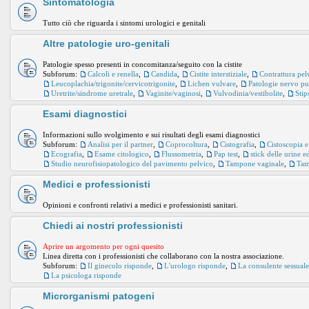
Sintomatologia
Tutto ciò che riguarda i sintomi urologici e genitali
Altre patologie uro-genitali
Patologie spesso presenti in concomitanza/seguito con la cistite
Subforum:
Calcoli e renella
,
Candida
,
Cistite interstiziale
,
Contrattura pel
Leucoplachia/trigonite/cervicotrigonite
,
Lichen vulvare
,
Patologie nervo p
Uretrite/sindrome uretrale
,
Vaginite/vaginosi
,
Vulvodinia/vestibolite
,
Stip
Esami diagnostici
Informazioni sullo svolgimento e sui risultati degli esami diagnostici
Subforum:
Analisi per il partner
,
Coprocoltura
,
Cistografia
,
Cistoscopia e
Ecografia
,
Esame citologico
,
Flussometria
,
Pap test
,
stick delle urine 
Studio neurofisiopatologico del pavimento pelvico
,
Tampone vaginale
,
Tam
Medici e professionisti
Opinioni e confronti relativi a medici e professionisti sanitari.
Chiedi ai nostri professionisti
Aprire un argomento per ogni quesito
Linea diretta con i professionisti che collaborano con la nostra associazione.
Subforum:
Il ginecolo risponde
,
L'urologo risponde
,
La consulente sessual
La psicologa risponde
Microrganismi patogeni