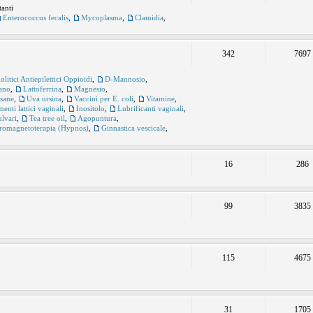
tanti
Enterococcus fecalis
,
Mycoplasma
,
Clamidia
,
342
7697
itici Antiepilettici Oppioidi
,
D-Mannosio
,
ano
,
Lattoferrina
,
Magnesio
,
sane
,
Uva ursina
,
Vaccini per E. coli
,
Vitamine
,
enti lattici vaginali
,
Inositolo
,
Lubrificanti vaginali
,
ulvari
,
Tea tree oil
,
Agopuntura
,
tromagnetoterapia (Hypnos)
,
Ginnastica vescicale
,
16
286
99
3835
115
4675
31
1705