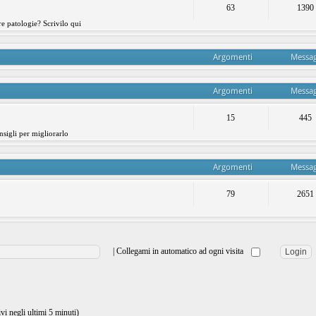
63
1390
re patologie? Scrivilo qui
Argomenti
Messag
Argomenti
Messag
15
445
nsigli per migliorarlo
Argomenti
Messag
79
2651
|
Collegami in automatico ad ogni visita
ivi negli ultimi 5 minuti)