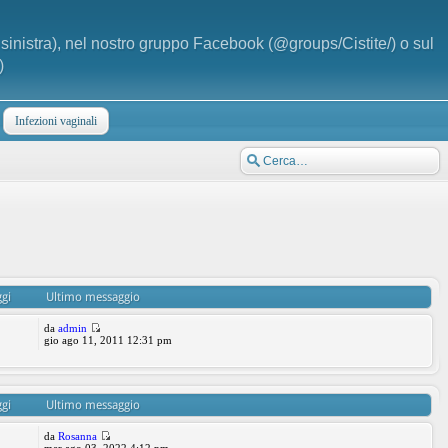
a sinistra), nel nostro gruppo Facebook (@groups/Cistite/) o sul
)
Infezioni vaginali
gi
Ultimo messaggio
da
admin
gio ago 11, 2011 12:31 pm
gi
Ultimo messaggio
da
Rosanna