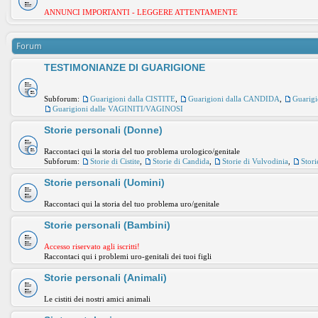
ANNUNCI IMPORTANTI - LEGGERE ATTENTAMENTE
Forum
TESTIMONIANZE DI GUARIGIONE
Subforum:
Guarigioni dalla CISTITE
,
Guarigioni dalla CANDIDA
,
Guarig
Guarigioni dalle VAGINITI/VAGINOSI
Storie personali (Donne)
Raccontaci qui la storia del tuo problema urologico/genitale
Subforum:
Storie di Cistite
,
Storie di Candida
,
Storie di Vulvodinia
,
Stori
Storie personali (Uomini)
Raccontaci qui la storia del tuo problema uro/genitale
Storie personali (Bambini)
Accesso riservato agli iscritti!
Raccontaci qui i problemi uro-genitali dei tuoi figli
Storie personali (Animali)
Le cistiti dei nostri amici animali