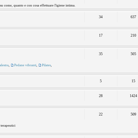
 su come, quanto e con cosa effettuare l'igiene intima.
34
637
17
210
35
505
alestra
,
Pedane vibranti
,
Pilates
,
5
15
28
1424
22
509
 terapeutici