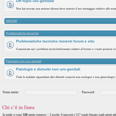
Off topic uro-genitale
Non hai trovato una sezione idonea dove inserire il tuo messaggio relativo alle nost
RADUNI
Problematiche tecniche
Problematiche tecniche inerenti forum e sito
Comunicate qui i problemi tecnici/informatici relativi al forum e i vostri preziosi co
Patologie non uro-genitali
Patologie e disturbi non uro-genitali
Tutte le malattie riguardanti altri distretti corporei non urologici e non ginecologici
Nome utente:
Password:
Chi c’è in linea
In totale ci sono
320
utenti connessi :: 3 iscritti, 0 nascosti e 317 ospiti (basato sugli utenti att