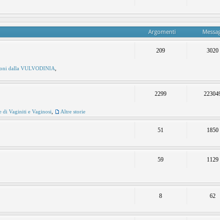
Argomenti
Messag
209
3020
ioni dalla VULVODINIA
,
2299
22304
e di Vaginiti e Vaginosi
,
Altre storie
51
1850
59
1129
8
62