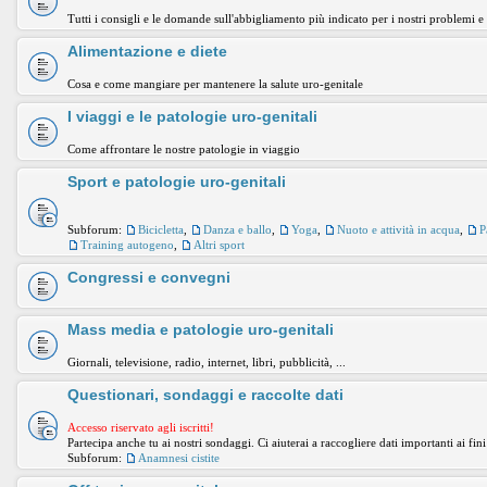
Tutti i consigli e le domande sull'abbigliamento più indicato per i nostri problemi e
Alimentazione e diete
Cosa e come mangiare per mantenere la salute uro-genitale
I viaggi e le patologie uro-genitali
Come affrontare le nostre patologie in viaggio
Sport e patologie uro-genitali
Subforum:
Bicicletta
,
Danza e ballo
,
Yoga
,
Nuoto e attività in acqua
,
P
Training autogeno
,
Altri sport
Congressi e convegni
Mass media e patologie uro-genitali
Giornali, televisione, radio, internet, libri, pubblicità, ...
Questionari, sondaggi e raccolte dati
Accesso riservato agli iscritti!
Partecipa anche tu ai nostri sondaggi. Ci aiuterai a raccogliere dati importanti ai fini
Subforum:
Anamnesi cistite