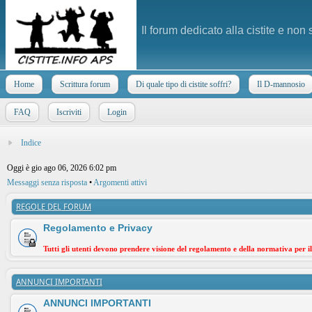
Il forum dedicato alla cistite e non
Home
Scrittura forum
Di quale tipo di cistite soffri?
Il D-mannosio
FAQ
Iscriviti
Login
Indice
Oggi è gio ago 06, 2026 6:02 pm
Messaggi senza risposta
•
Argomenti attivi
REGOLE DEL FORUM
Regolamento e Privacy
Tutti gli utenti devono prendere visione del regolamento e della normativa per i
ANNUNCI IMPORTANTI
ANNUNCI IMPORTANTI