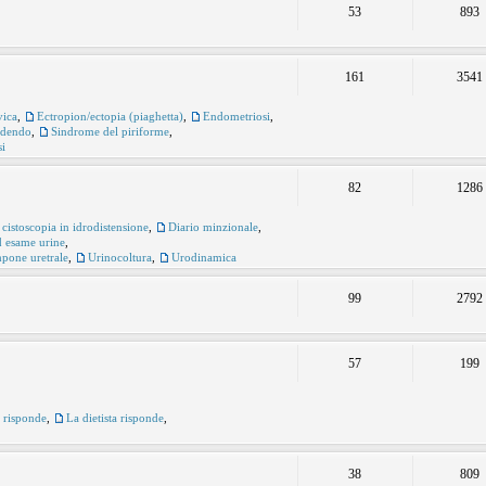
53
893
161
3541
vica
,
Ectropion/ectopia (piaghetta)
,
Endometriosi
,
udendo
,
Sindrome del piriforme
,
si
82
1286
 cistoscopia in idrodistensione
,
Diario minzionale
,
ed esame urine
,
pone uretrale
,
Urinocoltura
,
Urodinamica
99
2792
57
199
e risponde
,
La dietista risponde
,
38
809