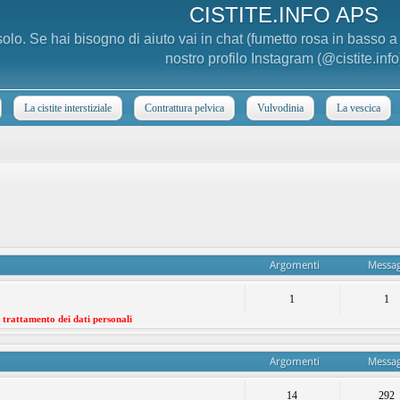
CISTITE.INFO APS
 solo. Se hai bisogno di aiuto vai in chat (fumetto rosa in basso 
nostro profilo Instagram (@cistite.info
La cistite interstiziale
Contrattura pelvica
Vulvodinia
La vescica
Argomenti
Messag
1
1
l trattamento dei dati personali
Argomenti
Messag
14
292