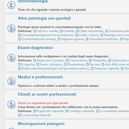
Sintomatologia
Tutto ciò che riguarda i sintomi urologici e genitali
Altre patologie uro-genitali
Patologie spesso presenti in concomitanza/seguito con la cistite
Subforum:
Calcoli e renella
,
Candida
,
Cistite interstiziale
,
Contrattura pel
Leucoplachia/trigonite/cervicotrigonite
,
Lichen vulvare
,
Patologie nervo p
Uretrite/sindrome uretrale
,
Vaginite/vaginosi
,
Vulvodinia/vestibolite
,
Stip
Esami diagnostici
Informazioni sullo svolgimento e sui risultati degli esami diagnostici
Subforum:
Analisi per il partner
,
Coprocoltura
,
Cistografia
,
Cistoscopia e
Ecografia
,
Esame citologico
,
Flussometria
,
Pap test
,
stick delle urine 
Studio neurofisiopatologico del pavimento pelvico
,
Tampone vaginale
,
Tam
Medici e professionisti
Opinioni e confronti relativi a medici e professionisti sanitari.
Chiedi ai nostri professionisti
Aprire un argomento per ogni quesito
Linea diretta con i professionisti che collaborano con la nostra associazione.
Subforum:
Il ginecolo risponde
,
L'urologo risponde
,
La consulente sessual
La psicologa risponde
Microrganismi patogeni