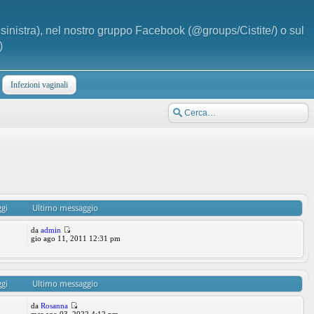
a sinistra), nel nostro gruppo Facebook (@groups/Cistite/) o sul
)
Infezioni vaginali
gi
Ultimo messaggio
da
admin
gio ago 11, 2011 12:31 pm
gi
Ultimo messaggio
da
Rosanna