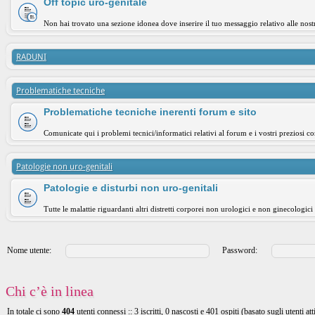
Off topic uro-genitale
Non hai trovato una sezione idonea dove inserire il tuo messaggio relativo alle nost
RADUNI
Problematiche tecniche
Problematiche tecniche inerenti forum e sito
Comunicate qui i problemi tecnici/informatici relativi al forum e i vostri preziosi co
Patologie non uro-genitali
Patologie e disturbi non uro-genitali
Tutte le malattie riguardanti altri distretti corporei non urologici e non ginecologici
Nome utente:
Password:
Chi c’è in linea
In totale ci sono
404
utenti connessi :: 3 iscritti, 0 nascosti e 401 ospiti (basato sugli utenti att