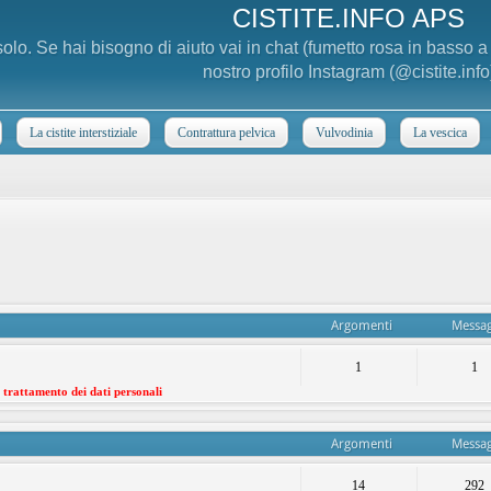
CISTITE.INFO APS
 solo. Se hai bisogno di aiuto vai in chat (fumetto rosa in basso 
nostro profilo Instagram (@cistite.info
La cistite interstiziale
Contrattura pelvica
Vulvodinia
La vescica
Argomenti
Messag
1
1
l trattamento dei dati personali
Argomenti
Messag
14
292