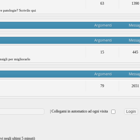
63
1390
re patologie? Scrivilo qui
Argomenti
Messag
Argomenti
Messag
15
445
nsigli per migliorarlo
Argomenti
Messag
79
2651
|
Collegami in automatico ad ogni visita
ivi negli ultimi 5 minuti)