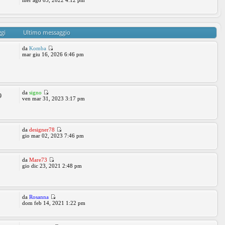
mer ago 03, 2022 4:12 pm
gi
Ultimo messaggio
da
Komba
mar giu 16, 2026 6:46 pm
da
signo
9
ven mar 31, 2023 3:17 pm
da
designer78
gio mar 02, 2023 7:46 pm
da
Mare73
gio dic 23, 2021 2:48 pm
da
Rosanna
dom feb 14, 2021 1:22 pm