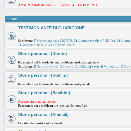
ANNUNCI IMPORTANTI - LEGGERE ATTENTAMENTE
Forum
TESTIMONIANZE DI GUARIGIONE
Subforum:
Guarigioni dalla CISTITE
,
Guarigioni dalla CANDIDA
,
Guarig
Guarigioni dalle VAGINITI/VAGINOSI
Storie personali (Donne)
Raccontaci qui la storia del tuo problema urologico/genitale
Subforum:
Storie di Cistite
,
Storie di Candida
,
Storie di Vulvodinia
,
Stori
Storie personali (Uomini)
Raccontaci qui la storia del tuo problema uro/genitale
Storie personali (Bambini)
Accesso riservato agli iscritti!
Raccontaci qui i problemi uro-genitali dei tuoi figli
Storie personali (Animali)
Le cistiti dei nostri amici animali