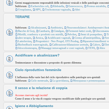
Germi maggiormente responsabili delle infezioni vesicali e delle patologie concomi
Subforum:
Escherichia coli
,
Klebsiella
,
Enterococco
,
Proteus mirabilis
,
Ureaplasma
,
HPV
,
Trichomonas vaginalis
,
Altri
TERAPIE
Subforum:
Alcalinizzanti
,
Antibiotici
,
Neuromodulatori: Antidepressivi Ansiol
Bacche di Goji
,
Cantharis
,
Cistalgan
,
Fermenti lattici orali
,
Glucomann
Mirtilli, cranberry e prodotti con mirtilli
,
Pelvilen
,
Semi di pompelmo
,
Ti
altre terapie
,
Arnica
,
Acidificanti vaginali
,
Crema all'amitriptillina
,
Ferm
Lattoferrina
,
Progestinici : Neo Progel, OTI Prodeg
,
Riparatori/emollienti v
Biofeedback transvaginale
,
Calibrazione/dilatazione uretrale
,
Calore
,
Ele
Idrocolonterapia
,
Massaggi intravaginali e coni vaginali
,
TENS
,
Altro
Acidificare o alcalinizzare?
Testimonianze e discussione a proposito di questo dilemma
Ciclo riproduttivo femminile
L'influenza della varie fasi del ciclo riproduttivo sulle patologie uro-genitali
Subforum:
Ciclo mestruale
,
La gravidanza
,
Menopausa e premenopausa
Il sesso e la relazione di coppia
Accesso riservato agli iscritti!
Come il sesso e la vita di coppia vengono modificate dalle patologie uro-genitali
Igiene e Abbigliamento