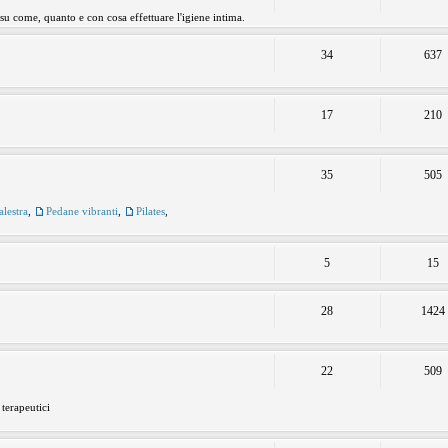
 su come, quanto e con cosa effettuare l'igiene intima.
34
637
17
210
35
505
alestra
,
Pedane vibranti
,
Pilates
,
5
15
28
1424
22
509
 terapeutici