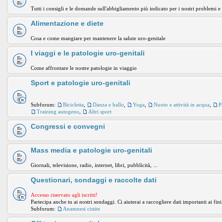
Tutti i consigli e le domande sull'abbigliamento più indicato per i nostri problemi e
Alimentazione e diete
Cosa e come mangiare per mantenere la salute uro-genitale
I viaggi e le patologie uro-genitali
Come affrontare le nostre patologie in viaggio
Sport e patologie uro-genitali
Subforum:
Bicicletta
,
Danza e ballo
,
Yoga
,
Nuoto e attività in acqua
,
P
Training autogeno
,
Altri sport
Congressi e convegni
Mass media e patologie uro-genitali
Giornali, televisione, radio, internet, libri, pubblicità, ...
Questionari, sondaggi e raccolte dati
Accesso riservato agli iscritti!
Partecipa anche tu ai nostri sondaggi. Ci aiuterai a raccogliere dati importanti ai fini
Subforum:
Anamnesi cistite