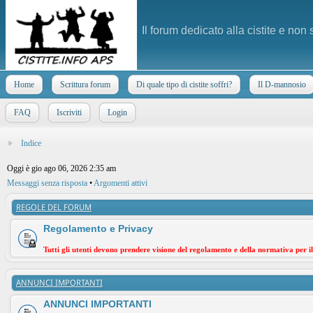
Il forum dedicato alla cistite e non
Home
Scrittura forum
Di quale tipo di cistite soffri?
Il D-mannosio
FAQ
Iscriviti
Login
Indice
Oggi è gio ago 06, 2026 2:35 am
Messaggi senza risposta
•
Argomenti attivi
REGOLE DEL FORUM
Regolamento e Privacy
Tutti gli utenti devono prendere visione del regolamento e della normativa per i
ANNUNCI IMPORTANTI
ANNUNCI IMPORTANTI