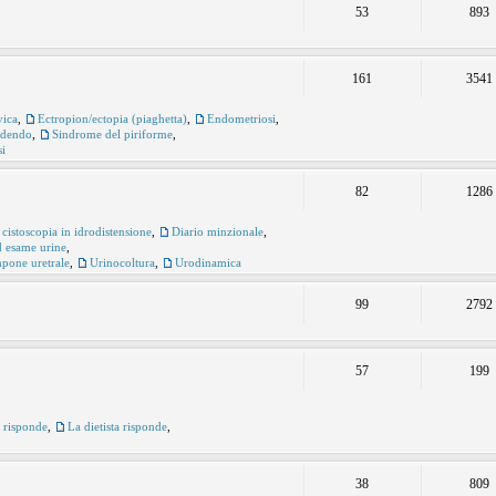
53
893
161
3541
vica
,
Ectropion/ectopia (piaghetta)
,
Endometriosi
,
udendo
,
Sindrome del piriforme
,
si
82
1286
 cistoscopia in idrodistensione
,
Diario minzionale
,
ed esame urine
,
pone uretrale
,
Urinocoltura
,
Urodinamica
99
2792
57
199
e risponde
,
La dietista risponde
,
38
809