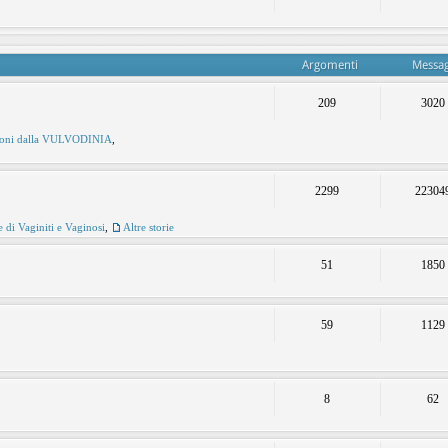
Argomenti
Messag
209
3020
ioni dalla VULVODINIA
,
2299
22304
e di Vaginiti e Vaginosi
,
Altre storie
51
1850
59
1129
8
62