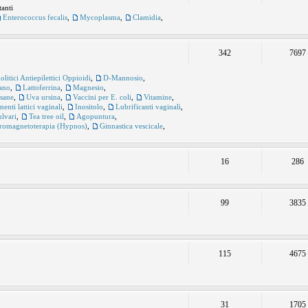
tanti
Enterococcus fecalis
,
Mycoplasma
,
Clamidia
,
342
7697
itici Antiepilettici Oppioidi
,
D-Mannosio
,
ano
,
Lattoferrina
,
Magnesio
,
sane
,
Uva ursina
,
Vaccini per E. coli
,
Vitamine
,
enti lattici vaginali
,
Inositolo
,
Lubrificanti vaginali
,
ulvari
,
Tea tree oil
,
Agopuntura
,
tromagnetoterapia (Hypnos)
,
Ginnastica vescicale
,
16
286
99
3835
115
4675
31
1705