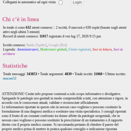
Collegami in automatico ad ogni visita
Chi c’è in linea
In totale ci sono
632
utenti connessi :: 2 iscritti, 0 nascosti e 630 ospiti (basato sugli utenti
attivi negli ultimi 5 minuti)
Record di utenti connessi:
11017
registrato il ven lug 17, 2026 9:15 pm
Iscritti connessi:
Baidu [Spider]
,
Google [Bot]
Legenda:
Amministratori
,
Moderatori globali
,
Utenti registrati
,
Soci in lettura
,
Soci in
scrittura
Statistiche
Totale messaggi:
343853
• Totale argomenti:
4839
• Totale iscritti:
11068
• Ultimo iscritto:
macan52
ATTENZIONE! Cistite.info propone contenuti a solo scopo informativo e divulgativo.
Spiegando le patologie uro-genitali in modo comprensibile a tutti, con attenzione e rigore, in
accordo con le conoscenze attuali, validate e riconosciute ufficialmente.
Le informazioni riportate in questo sito in nessun caso vogliono e possono costituire la
formulazione di una diagnosi medica o sostituire una visita specialistica. I consigli riportati
sono il frutto di un costante confronto tra donne affette da patologie urogenitali, che in
nessun caso vogliono e possono sostituire la prescrizione di un trattamento o il rapporto
diretto con il proprio medico curante. Si raccomanda pertanto di chiedere il parere del
proprio medico prima di mettere in pratica qualsiasi consiglio o indicazione riportata