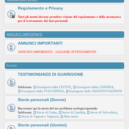
Regolamento e Privacy
Tutti gli utenti devono prendere visione del regolamento e della normativa
per il trattamento dei dati personali
ANNUNCI IMPORTANTI
ANNUNCI IMPORTANTI
ANNUNCI IMPORTANTI - LEGGERE ATTENTAMENTE
Forum
TESTIMONIANZE DI GUARIGIONE
Subforum:
Guarigioni dalla CISTITE
,
Guarigioni dalla CANDIDA
,
Guarigioni dalla VULVODINIA
,
Guarigioni dalle VAGINITI/VAGINOSI
Storie personali (Donne)
Raccontaci qui la storia del tuo problema urologico/genitale
Subforum:
Storie di Cistite
,
Storie di Candida
,
Storie di Vulvodinia
,
Storie di Vaginiti e Vaginosi
,
Altre storie
Storie personali (Uomini)