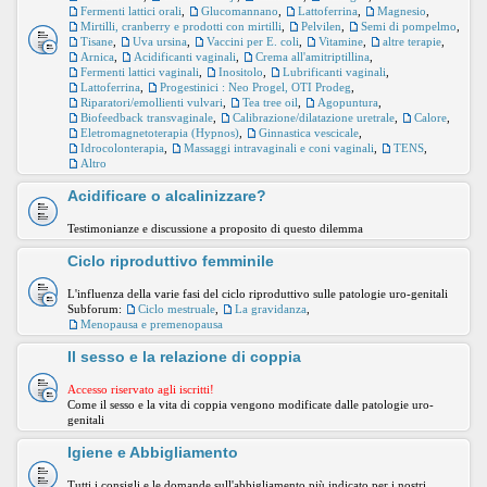
Fermenti lattici orali
,
Glucomannano
,
Lattoferrina
,
Magnesio
,
Mirtilli, cranberry e prodotti con mirtilli
,
Pelvilen
,
Semi di pompelmo
,
Tisane
,
Uva ursina
,
Vaccini per E. coli
,
Vitamine
,
altre terapie
,
Arnica
,
Acidificanti vaginali
,
Crema all'amitriptillina
,
Fermenti lattici vaginali
,
Inositolo
,
Lubrificanti vaginali
,
Lattoferrina
,
Progestinici : Neo Progel, OTI Prodeg
,
Riparatori/emollienti vulvari
,
Tea tree oil
,
Agopuntura
,
Biofeedback transvaginale
,
Calibrazione/dilatazione uretrale
,
Calore
,
Eletromagnetoterapia (Hypnos)
,
Ginnastica vescicale
,
Idrocolonterapia
,
Massaggi intravaginali e coni vaginali
,
TENS
,
Altro
Acidificare o alcalinizzare?
Testimonianze e discussione a proposito di questo dilemma
Ciclo riproduttivo femminile
L'influenza della varie fasi del ciclo riproduttivo sulle patologie uro-genitali
Subforum:
Ciclo mestruale
,
La gravidanza
,
Menopausa e premenopausa
Il sesso e la relazione di coppia
Accesso riservato agli iscritti!
Come il sesso e la vita di coppia vengono modificate dalle patologie uro-
genitali
Igiene e Abbigliamento
Tutti i consigli e le domande sull'abbigliamento più indicato per i nostri