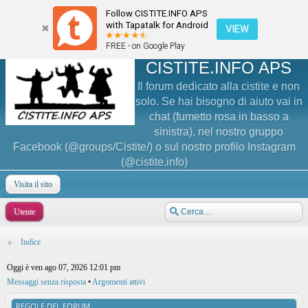
Follow CISTITE.INFO APS
with Tapatalk for Android
VIEW
FREE - on Google Play
CISTITE.INFO APS
Il forum dedicato alla cistite e non
solo. Se hai bisogno di aiuto vai in
chat (fumetto rosa in basso a
sinistra), nel nostro gruppo
Facebook (@groups/Cistite/) o sul nostro profilo Instagram
(@cistite.info)
Visita il sito
Utente
Indice
Oggi è ven ago 07, 2026 12:01 pm
Messaggi senza risposta
•
Argomenti attivi
REGOLE DEL FORUM