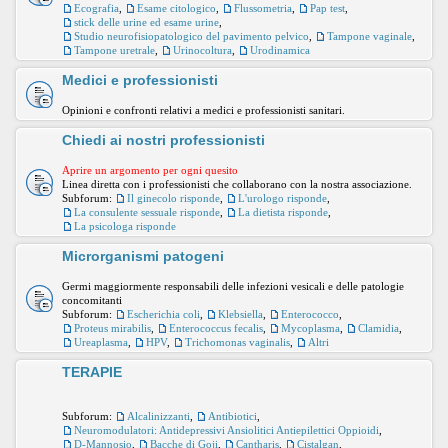
Ecografia
,
Esame citologico
,
Flussometria
,
Pap test
,
stick delle urine ed esame urine
,
Studio neurofisiopatologico del pavimento pelvico
,
Tampone vaginale
,
Tampone uretrale
,
Urinocoltura
,
Urodinamica
Medici e professionisti
Opinioni e confronti relativi a medici e professionisti sanitari.
Chiedi ai nostri professionisti
Aprire un argomento per ogni quesito
Linea diretta con i professionisti che collaborano con la nostra associazione.
Subforum:
Il ginecolo risponde
,
L'urologo risponde
,
La consulente sessuale risponde
,
La dietista risponde
,
La psicologa risponde
Microrganismi patogeni
Germi maggiormente responsabili delle infezioni vesicali e delle patologie
concomitanti
Subforum:
Escherichia coli
,
Klebsiella
,
Enterococco
,
Proteus mirabilis
,
Enterococcus fecalis
,
Mycoplasma
,
Clamidia
,
Ureaplasma
,
HPV
,
Trichomonas vaginalis
,
Altri
TERAPIE
Subforum:
Alcalinizzanti
,
Antibiotici
,
Neuromodulatori: Antidepressivi Ansiolitici Antiepilettici Oppioidi
,
D-Mannosio
,
Bacche di Goji
,
Cantharis
,
Cistalgan
,