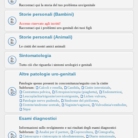
Raccontaci qui la storia del tuo problema uro/genitale
Storie personali (Bambini)
Accesso riservato agli iscritti!
Raccontaci qui i problemi uro-genitali dei tuoi figli
Storie personali (Animali)
Le cistiti dei nostri amici animali
Sintomatologia
Tutto ciò che riguarda i sintomi urologici e genitali
Altre patologie uro-genitali
Patologie spesso presenti in concomitanza/seguito con la cistite
Subforum:
Calcoli e renella
,
Candida
,
Cistite interstiziale
,
Contrattura pelvica
,
Ectropion/ectopia (piaghetta)
,
Endometriosi
,
Leucoplachia/trigonite/cervicotrigonite
,
Lichen vulvare
,
Patologie nervo pudendo
,
Sindrome del piriforme
,
Uretrite/sindrome uretrale
,
Vaginite/vaginosi
,
Vulvodinia/vestibolite
,
Stipsi
Esami diagnostici
Informazioni sullo svolgimento e sui risultati degli esami diagnostici
Subforum:
Analisi per il partner
,
Coprocoltura
,
Cistografia
,
Cistoscopia e cistoscopia in idrodistensione
,
Diario minzionale
,