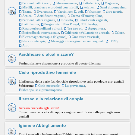
Fermenti lattici orali
,
Glucomannano
,
Lattoferrina
,
Magnesio
,
Mirtilli, cranberry e prodotti con mirtilli
,
Pelvilen
,
Semi di pompelmo
,
Tisane
,
Uva ursina
,
Vaccini per E. coli
,
Vitamine
,
altre terapie
,
Arnica
,
Acidificanti vaginali
,
Crema all'amitriptillina
,
Fermenti lattici vaginali
,
Inositolo
,
Lubrificanti vaginali
,
Lattoferrina
,
Progestinici : Neo Progel, OTI Prodeg
,
Riparatori/emollienti vulvari
,
Tea tree oil
,
Agopuntura
,
Biofeedback transvaginale
,
Calibrazione/dilatazione uretrale
,
Calore
,
Eletromagnetoterapia (Hypnos)
,
Ginnastica vescicale
,
Idrocolonterapia
,
Massaggi intravaginali e coni vaginali
,
TENS
,
Altro
Acidificare o alcalinizzare?
Testimonianze e discussione a proposito di questo dilemma
Ciclo riproduttivo femminile
L'influenza della varie fasi del ciclo riproduttivo sulle patologie uro-genitali
Subforum:
Ciclo mestruale
,
La gravidanza
,
Menopausa e premenopausa
Il sesso e la relazione di coppia
Accesso riservato agli iscritti!
Come il sesso e la vita di coppia vengono modificate dalle patologie uro-
genitali
Igiene e Abbigliamento
Tutti i consigli e le domande sull'abbigliamento più indicato per i nostri