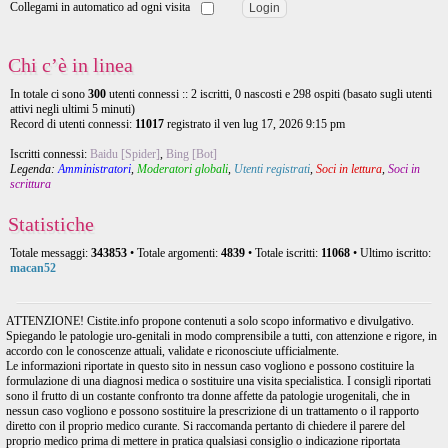
Collegami in automatico ad ogni visita
Chi c’è in linea
In totale ci sono
300
utenti connessi :: 2 iscritti, 0 nascosti e 298 ospiti (basato sugli utenti
attivi negli ultimi 5 minuti)
Record di utenti connessi:
11017
registrato il ven lug 17, 2026 9:15 pm
Iscritti connessi:
Baidu [Spider]
,
Bing [Bot]
Legenda:
Amministratori
,
Moderatori globali
,
Utenti registrati
,
Soci in lettura
,
Soci in
scrittura
Statistiche
Totale messaggi:
343853
• Totale argomenti:
4839
• Totale iscritti:
11068
• Ultimo iscritto:
macan52
ATTENZIONE! Cistite.info propone contenuti a solo scopo informativo e divulgativo.
Spiegando le patologie uro-genitali in modo comprensibile a tutti, con attenzione e rigore, in
accordo con le conoscenze attuali, validate e riconosciute ufficialmente.
Le informazioni riportate in questo sito in nessun caso vogliono e possono costituire la
formulazione di una diagnosi medica o sostituire una visita specialistica. I consigli riportati
sono il frutto di un costante confronto tra donne affette da patologie urogenitali, che in
nessun caso vogliono e possono sostituire la prescrizione di un trattamento o il rapporto
diretto con il proprio medico curante. Si raccomanda pertanto di chiedere il parere del
proprio medico prima di mettere in pratica qualsiasi consiglio o indicazione riportata