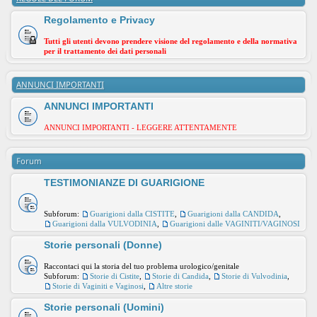
Regolamento e Privacy
Tutti gli utenti devono prendere visione del regolamento e della normativa
per il trattamento dei dati personali
ANNUNCI IMPORTANTI
ANNUNCI IMPORTANTI
ANNUNCI IMPORTANTI - LEGGERE ATTENTAMENTE
Forum
TESTIMONIANZE DI GUARIGIONE
Subforum:
Guarigioni dalla CISTITE
,
Guarigioni dalla CANDIDA
,
Guarigioni dalla VULVODINIA
,
Guarigioni dalle VAGINITI/VAGINOSI
Storie personali (Donne)
Raccontaci qui la storia del tuo problema urologico/genitale
Subforum:
Storie di Cistite
,
Storie di Candida
,
Storie di Vulvodinia
,
Storie di Vaginiti e Vaginosi
,
Altre storie
Storie personali (Uomini)