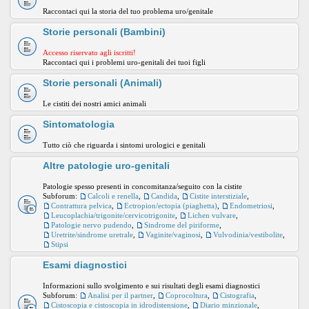
Raccontaci qui la storia del tuo problema uro/genitale
Storie personali (Bambini)
Accesso riservato agli iscritti!
Raccontaci qui i problemi uro-genitali dei tuoi figli
Storie personali (Animali)
Le cistiti dei nostri amici animali
Sintomatologia
Tutto ciò che riguarda i sintomi urologici e genitali
Altre patologie uro-genitali
Patologie spesso presenti in concomitanza/seguito con la cistite
Subforum:
Calcoli e renella
,
Candida
,
Cistite interstiziale
,
Contrattura pelvica
,
Ectropion/ectopia (piaghetta)
,
Endometriosi
,
Leucoplachia/trigonite/cervicotrigonite
,
Lichen vulvare
,
Patologie nervo pudendo
,
Sindrome del piriforme
,
Uretrite/sindrome uretrale
,
Vaginite/vaginosi
,
Vulvodinia/vestibolite
,
Stipsi
Esami diagnostici
Informazioni sullo svolgimento e sui risultati degli esami diagnostici
Subforum:
Analisi per il partner
,
Coprocoltura
,
Cistografia
,
Cistoscopia e cistoscopia in idrodistensione
,
Diario minzionale
,