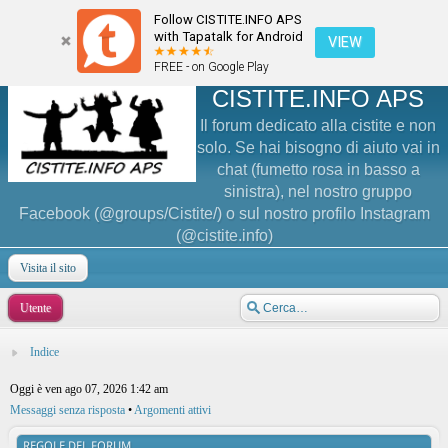
Follow CISTITE.INFO APS
with Tapatalk for Android
VIEW
FREE - on Google Play
CISTITE.INFO APS
Il forum dedicato alla cistite e non
solo. Se hai bisogno di aiuto vai in
chat (fumetto rosa in basso a
sinistra), nel nostro gruppo
Facebook (@groups/Cistite/) o sul nostro profilo Instagram
(@cistite.info)
Visita il sito
Utente
Indice
Oggi è ven ago 07, 2026 1:42 am
Messaggi senza risposta
•
Argomenti attivi
REGOLE DEL FORUM