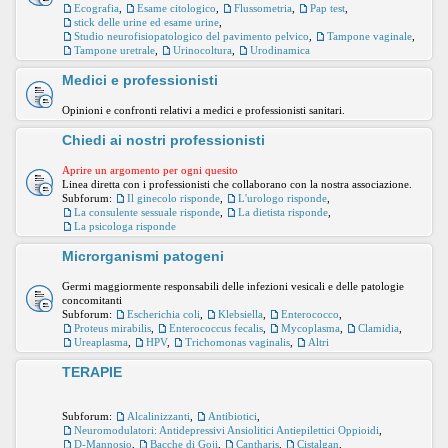
Ecografia
,
Esame citologico
,
Flussometria
,
Pap test
,
stick delle urine ed esame urine
,
Studio neurofisiopatologico del pavimento pelvico
,
Tampone vaginale
,
Tampone uretrale
,
Urinocoltura
,
Urodinamica
Medici e professionisti
Opinioni e confronti relativi a medici e professionisti sanitari.
Chiedi ai nostri professionisti
Aprire un argomento per ogni quesito
Linea diretta con i professionisti che collaborano con la nostra associazione.
Subforum:
Il ginecolo risponde
,
L'urologo risponde
,
La consulente sessuale risponde
,
La dietista risponde
,
La psicologa risponde
Microrganismi patogeni
Germi maggiormente responsabili delle infezioni vesicali e delle patologie
concomitanti
Subforum:
Escherichia coli
,
Klebsiella
,
Enterococco
,
Proteus mirabilis
,
Enterococcus fecalis
,
Mycoplasma
,
Clamidia
,
Ureaplasma
,
HPV
,
Trichomonas vaginalis
,
Altri
TERAPIE
Subforum:
Alcalinizzanti
,
Antibiotici
,
Neuromodulatori: Antidepressivi Ansiolitici Antiepilettici Oppioidi
,
D-Mannosio
,
Bacche di Goji
,
Cantharis
,
Cistalgan
,