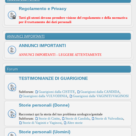
Regolamento e Privacy
Tutti gli utenti devono prendere visione del regolamento e della normativa
per il trattamento dei dati personali
ANNUNCI IMPORTANTI
ANNUNCI IMPORTANTI
ANNUNCI IMPORTANTI - LEGGERE ATTENTAMENTE
Forum
TESTIMONIANZE DI GUARIGIONE
Subforum:
Guarigioni dalla CISTITE
,
Guarigioni dalla CANDIDA
,
Guarigioni dalla VULVODINIA
,
Guarigioni dalle VAGINITI/VAGINOSI
Storie personali (Donne)
Raccontaci qui la storia del tuo problema urologico/genitale
Subforum:
Storie di Cistite
,
Storie di Candida
,
Storie di Vulvodinia
,
Storie di Vaginiti e Vaginosi
,
Altre storie
Storie personali (Uomini)