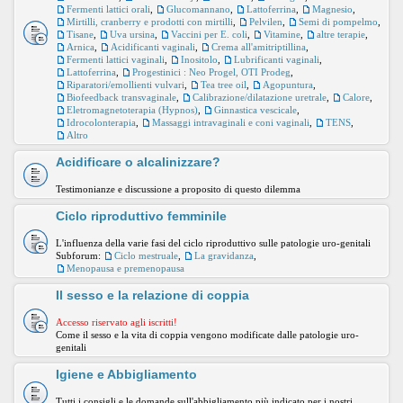
Fermenti lattici orali
,
Glucomannano
,
Lattoferrina
,
Magnesio
,
Mirtilli, cranberry e prodotti con mirtilli
,
Pelvilen
,
Semi di pompelmo
,
Tisane
,
Uva ursina
,
Vaccini per E. coli
,
Vitamine
,
altre terapie
,
Arnica
,
Acidificanti vaginali
,
Crema all'amitriptillina
,
Fermenti lattici vaginali
,
Inositolo
,
Lubrificanti vaginali
,
Lattoferrina
,
Progestinici : Neo Progel, OTI Prodeg
,
Riparatori/emollienti vulvari
,
Tea tree oil
,
Agopuntura
,
Biofeedback transvaginale
,
Calibrazione/dilatazione uretrale
,
Calore
,
Eletromagnetoterapia (Hypnos)
,
Ginnastica vescicale
,
Idrocolonterapia
,
Massaggi intravaginali e coni vaginali
,
TENS
,
Altro
Acidificare o alcalinizzare?
Testimonianze e discussione a proposito di questo dilemma
Ciclo riproduttivo femminile
L'influenza della varie fasi del ciclo riproduttivo sulle patologie uro-genitali
Subforum:
Ciclo mestruale
,
La gravidanza
,
Menopausa e premenopausa
Il sesso e la relazione di coppia
Accesso riservato agli iscritti!
Come il sesso e la vita di coppia vengono modificate dalle patologie uro-
genitali
Igiene e Abbigliamento
Tutti i consigli e le domande sull'abbigliamento più indicato per i nostri