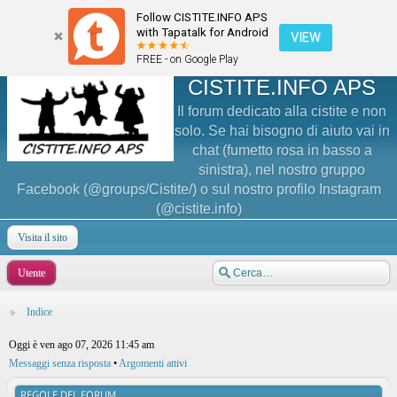
Follow CISTITE.INFO APS
with Tapatalk for Android
VIEW
FREE - on Google Play
CISTITE.INFO APS
Il forum dedicato alla cistite e non
solo. Se hai bisogno di aiuto vai in
chat (fumetto rosa in basso a
sinistra), nel nostro gruppo
Facebook (@groups/Cistite/) o sul nostro profilo Instagram
(@cistite.info)
Visita il sito
Utente
Indice
Oggi è ven ago 07, 2026 11:45 am
Messaggi senza risposta
•
Argomenti attivi
REGOLE DEL FORUM