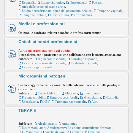
Ecografia
,
Esame citologico
,
Flussometria
,
Pap test
,
stick delle urine ed esame urine
,
Studio neurofisiopatologico del pavimento pelvico
,
Tampone vaginale
,
Tampone uretrale
,
Urinocoltura
,
Urodinamica
Medici e professionisti
Opinioni e confronti relativi a medici e professionisti sanitari.
Chiedi ai nostri professionisti
Aprire un argomento per ogni quesito
Linea diretta con i professionisti che collaborano con la nostra associazione.
Subforum:
Il ginecolo risponde
,
L'urologo risponde
,
La consulente sessuale risponde
,
La dietista risponde
,
La psicologa risponde
Microrganismi patogeni
Germi maggiormente responsabili delle infezioni vesicali e delle patologie
concomitanti
Subforum:
Escherichia coli
,
Klebsiella
,
Enterococco
,
Proteus mirabilis
,
Enterococcus fecalis
,
Mycoplasma
,
Clamidia
,
Ureaplasma
,
HPV
,
Trichomonas vaginalis
,
Altri
TERAPIE
Subforum:
Alcalinizzanti
,
Antibiotici
,
Neuromodulatori: Antidepressivi Ansiolitici Antiepilettici Oppioidi
,
D-Mannosio
,
Bacche di Goji
,
Cantharis
,
Cistalgan
,