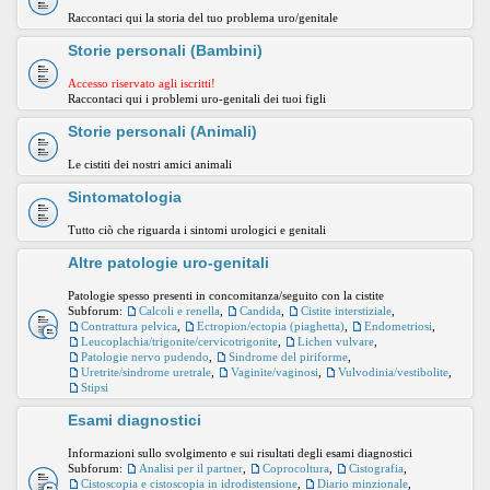
Raccontaci qui la storia del tuo problema uro/genitale
Storie personali (Bambini)
Accesso riservato agli iscritti!
Raccontaci qui i problemi uro-genitali dei tuoi figli
Storie personali (Animali)
Le cistiti dei nostri amici animali
Sintomatologia
Tutto ciò che riguarda i sintomi urologici e genitali
Altre patologie uro-genitali
Patologie spesso presenti in concomitanza/seguito con la cistite
Subforum:
Calcoli e renella
,
Candida
,
Cistite interstiziale
,
Contrattura pelvica
,
Ectropion/ectopia (piaghetta)
,
Endometriosi
,
Leucoplachia/trigonite/cervicotrigonite
,
Lichen vulvare
,
Patologie nervo pudendo
,
Sindrome del piriforme
,
Uretrite/sindrome uretrale
,
Vaginite/vaginosi
,
Vulvodinia/vestibolite
,
Stipsi
Esami diagnostici
Informazioni sullo svolgimento e sui risultati degli esami diagnostici
Subforum:
Analisi per il partner
,
Coprocoltura
,
Cistografia
,
Cistoscopia e cistoscopia in idrodistensione
,
Diario minzionale
,