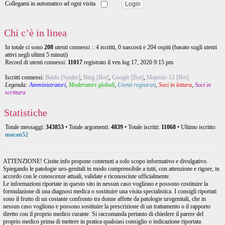
Collegami in automatico ad ogni visita
Chi c’è in linea
In totale ci sono
208
utenti connessi :: 4 iscritti, 0 nascosti e 204 ospiti (basato sugli utenti
attivi negli ultimi 5 minuti)
Record di utenti connessi:
11017
registrato il ven lug 17, 2026 9:15 pm
Iscritti connessi:
Baidu [Spider]
,
Bing [Bot]
,
Google [Bot]
,
Majestic-12 [Bot]
Legenda:
Amministratori
,
Moderatori globali
,
Utenti registrati
,
Soci in lettura
,
Soci in
scrittura
Statistiche
Totale messaggi:
343853
• Totale argomenti:
4839
• Totale iscritti:
11068
• Ultimo iscritto:
macan52
ATTENZIONE! Cistite.info propone contenuti a solo scopo informativo e divulgativo.
Spiegando le patologie uro-genitali in modo comprensibile a tutti, con attenzione e rigore, in
accordo con le conoscenze attuali, validate e riconosciute ufficialmente.
Le informazioni riportate in questo sito in nessun caso vogliono e possono costituire la
formulazione di una diagnosi medica o sostituire una visita specialistica. I consigli riportati
sono il frutto di un costante confronto tra donne affette da patologie urogenitali, che in
nessun caso vogliono e possono sostituire la prescrizione di un trattamento o il rapporto
diretto con il proprio medico curante. Si raccomanda pertanto di chiedere il parere del
proprio medico prima di mettere in pratica qualsiasi consiglio o indicazione riportata