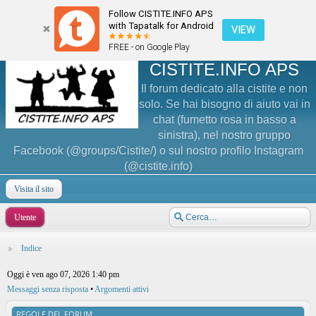
Follow CISTITE.INFO APS
with Tapatalk for Android
VIEW
FREE - on Google Play
CISTITE.INFO APS
Il forum dedicato alla cistite e non
solo. Se hai bisogno di aiuto vai in
chat (fumetto rosa in basso a
sinistra), nel nostro gruppo
Facebook (@groups/Cistite/) o sul nostro profilo Instagram
(@cistite.info)
Visita il sito
Utente
Indice
Oggi è ven ago 07, 2026 1:40 pm
Messaggi senza risposta
•
Argomenti attivi
REGOLE DEL FORUM