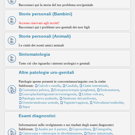
Raccontaci qui la storia del tuo problema uro/genitale
Storie personali (Bambini)
Accesso riservato agli iscritti!
Raccontaci qui i problemi uro-genitali dei tuoi figli
Storie personali (Animali)
Le cistiti dei nostri amici animali
Sintomatologia
Tutto ciò che riguarda i sintomi urologici e genitali
Altre patologie uro-genitali
Patologie spesso presenti in concomitanza/seguito con la cistite
Subforum:
Calcoli e renella
,
Candida
,
Cistite interstiziale
,
Contrattura pelvica
,
Ectropion/ectopia (piaghetta)
,
Endometriosi
,
Leucoplachia/trigonite/cervicotrigonite
,
Lichen vulvare
,
Patologie nervo pudendo
,
Sindrome del piriforme
,
Uretrite/sindrome uretrale
,
Vaginite/vaginosi
,
Vulvodinia/vestibolite
,
Stipsi
Esami diagnostici
Informazioni sullo svolgimento e sui risultati degli esami diagnostici
Subforum:
Analisi per il partner
,
Coprocoltura
,
Cistografia
,
Cistoscopia e cistoscopia in idrodistensione
,
Diario minzionale
,