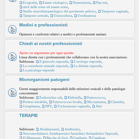
Ecografia
,
Esame citologico
,
Flussometria
,
Pap test
,
stick delle urine ed esame urine
,
Studio neurofisiopatologico del pavimento pelvico
,
Tampone vaginale
,
Tampone uretrale
,
Urinocoltura
,
Urodinamica
Medici e professionisti
Opinioni e confronti relativi a medici e professionisti sanitari.
Chiedi ai nostri professionisti
Aprire un argomento per ogni quesito
Linea diretta con i professionisti che collaborano con la nostra associazione.
Subforum:
Il ginecolo risponde
,
L'urologo risponde
,
La consulente sessuale risponde
,
La dietista risponde
,
La psicologa risponde
Microrganismi patogeni
Germi maggiormente responsabili delle infezioni vesicali e delle patologie
concomitanti
Subforum:
Escherichia coli
,
Klebsiella
,
Enterococco
,
Proteus mirabilis
,
Enterococcus fecalis
,
Mycoplasma
,
Clamidia
,
Ureaplasma
,
HPV
,
Trichomonas vaginalis
,
Altri
TERAPIE
Subforum:
Alcalinizzanti
,
Antibiotici
,
Neuromodulatori: Antidepressivi Ansiolitici Antiepilettici Oppioidi
,
D-Mannosio
,
Bacche di Goji
,
Cantharis
,
Cistalgan
,