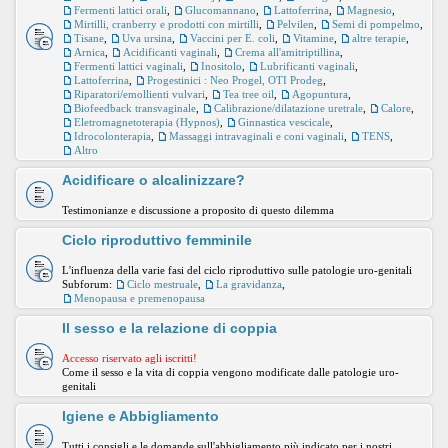
Fermenti lattici orali
,
Glucomannano
,
Lattoferrina
,
Magnesio
,
Mirtilli, cranberry e prodotti con mirtilli
,
Pelvilen
,
Semi di pompelmo
,
Tisane
,
Uva ursina
,
Vaccini per E. coli
,
Vitamine
,
altre terapie
,
Arnica
,
Acidificanti vaginali
,
Crema all'amitriptillina
,
Fermenti lattici vaginali
,
Inositolo
,
Lubrificanti vaginali
,
Lattoferrina
,
Progestinici : Neo Progel, OTI Prodeg
,
Riparatori/emollienti vulvari
,
Tea tree oil
,
Agopuntura
,
Biofeedback transvaginale
,
Calibrazione/dilatazione uretrale
,
Calore
,
Eletromagnetoterapia (Hypnos)
,
Ginnastica vescicale
,
Idrocolonterapia
,
Massaggi intravaginali e coni vaginali
,
TENS
,
Altro
Acidificare o alcalinizzare?
Testimonianze e discussione a proposito di questo dilemma
Ciclo riproduttivo femminile
L'influenza della varie fasi del ciclo riproduttivo sulle patologie uro-genitali
Subforum:
Ciclo mestruale
,
La gravidanza
,
Menopausa e premenopausa
Il sesso e la relazione di coppia
Accesso riservato agli iscritti!
Come il sesso e la vita di coppia vengono modificate dalle patologie uro-
genitali
Igiene e Abbigliamento
Tutti i consigli e le domande sull'abbigliamento più indicato per i nostri