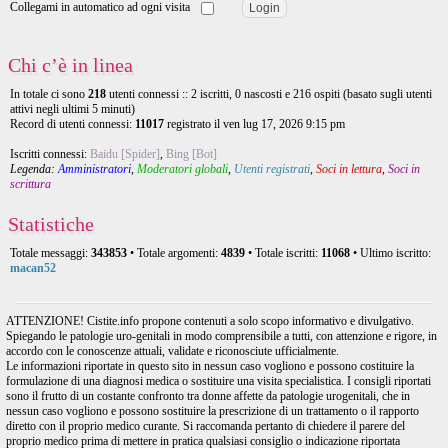
Collegami in automatico ad ogni visita
Chi c’è in linea
In totale ci sono
218
utenti connessi :: 2 iscritti, 0 nascosti e 216 ospiti (basato sugli utenti
attivi negli ultimi 5 minuti)
Record di utenti connessi:
11017
registrato il ven lug 17, 2026 9:15 pm
Iscritti connessi:
Baidu [Spider]
,
Bing [Bot]
Legenda:
Amministratori
,
Moderatori globali
,
Utenti registrati
,
Soci in lettura
,
Soci in
scrittura
Statistiche
Totale messaggi:
343853
• Totale argomenti:
4839
• Totale iscritti:
11068
• Ultimo iscritto:
macan52
ATTENZIONE! Cistite.info propone contenuti a solo scopo informativo e divulgativo.
Spiegando le patologie uro-genitali in modo comprensibile a tutti, con attenzione e rigore, in
accordo con le conoscenze attuali, validate e riconosciute ufficialmente.
Le informazioni riportate in questo sito in nessun caso vogliono e possono costituire la
formulazione di una diagnosi medica o sostituire una visita specialistica. I consigli riportati
sono il frutto di un costante confronto tra donne affette da patologie urogenitali, che in
nessun caso vogliono e possono sostituire la prescrizione di un trattamento o il rapporto
diretto con il proprio medico curante. Si raccomanda pertanto di chiedere il parere del
proprio medico prima di mettere in pratica qualsiasi consiglio o indicazione riportata