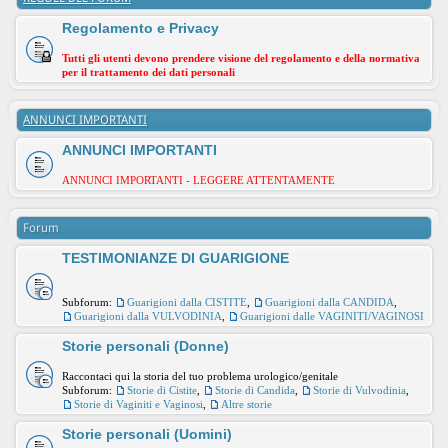
Regolamento e Privacy
Tutti gli utenti devono prendere visione del regolamento e della normativa
per il trattamento dei dati personali
ANNUNCI IMPORTANTI
ANNUNCI IMPORTANTI
ANNUNCI IMPORTANTI - LEGGERE ATTENTAMENTE
Forum
TESTIMONIANZE DI GUARIGIONE
Subforum:
Guarigioni dalla CISTITE
,
Guarigioni dalla CANDIDA
,
Guarigioni dalla VULVODINIA
,
Guarigioni dalle VAGINITI/VAGINOSI
Storie personali (Donne)
Raccontaci qui la storia del tuo problema urologico/genitale
Subforum:
Storie di Cistite
,
Storie di Candida
,
Storie di Vulvodinia
,
Storie di Vaginiti e Vaginosi
,
Altre storie
Storie personali (Uomini)