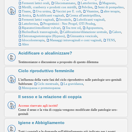
Fermenti lattici orali
,
Glucomannano
,
Lattoferrina
,
Magnesio
,
Mirtilli, cranberry e prodotti con mirtilli
,
Pelvilen
,
Semi di pompelmo
,
Tisane
,
Uva ursina
,
Vaccini per E. coli
,
Vitamine
,
altre terapie
,
Arnica
,
Acidificanti vaginali
,
Crema all'amitriptillina
,
Fermenti lattici vaginali
,
Inositolo
,
Lubrificanti vaginali
,
Lattoferrina
,
Progestinici : Neo Progel, OTI Prodeg
,
Riparatori/emollienti vulvari
,
Tea tree oil
,
Agopuntura
,
Biofeedback transvaginale
,
Calibrazione/dilatazione uretrale
,
Calore
,
Eletromagnetoterapia (Hypnos)
,
Ginnastica vescicale
,
Idrocolonterapia
,
Massaggi intravaginali e coni vaginali
,
TENS
,
Altro
Acidificare o alcalinizzare?
Testimonianze e discussione a proposito di questo dilemma
Ciclo riproduttivo femminile
L'influenza della varie fasi del ciclo riproduttivo sulle patologie uro-genitali
Subforum:
Ciclo mestruale
,
La gravidanza
,
Menopausa e premenopausa
Il sesso e la relazione di coppia
Accesso riservato agli iscritti!
Come il sesso e la vita di coppia vengono modificate dalle patologie uro-
genitali
Igiene e Abbigliamento
Tutti i consigli e le domande sull'abbigliamento più indicato per i nostri