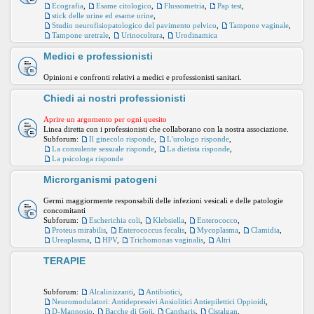
Ecografia
,
Esame citologico
,
Flussometria
,
Pap test
,
stick delle urine ed esame urine
,
Studio neurofisiopatologico del pavimento pelvico
,
Tampone vaginale
,
Tampone uretrale
,
Urinocoltura
,
Urodinamica
Medici e professionisti
Opinioni e confronti relativi a medici e professionisti sanitari.
Chiedi ai nostri professionisti
Aprire un argomento per ogni quesito
Linea diretta con i professionisti che collaborano con la nostra associazione.
Subforum:
Il ginecolo risponde
,
L'urologo risponde
,
La consulente sessuale risponde
,
La dietista risponde
,
La psicologa risponde
Microrganismi patogeni
Germi maggiormente responsabili delle infezioni vesicali e delle patologie
concomitanti
Subforum:
Escherichia coli
,
Klebsiella
,
Enterococco
,
Proteus mirabilis
,
Enterococcus fecalis
,
Mycoplasma
,
Clamidia
,
Ureaplasma
,
HPV
,
Trichomonas vaginalis
,
Altri
TERAPIE
Subforum:
Alcalinizzanti
,
Antibiotici
,
Neuromodulatori: Antidepressivi Ansiolitici Antiepilettici Oppioidi
,
D-Mannosio
,
Bacche di Goji
,
Cantharis
,
Cistalgan
,