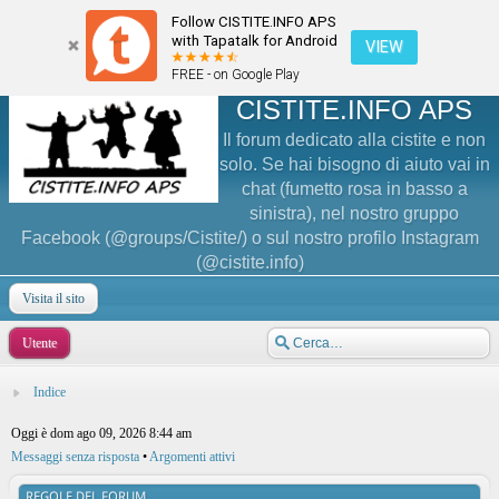
Follow CISTITE.INFO APS
with Tapatalk for Android
VIEW
FREE - on Google Play
CISTITE.INFO APS
Il forum dedicato alla cistite e non
solo. Se hai bisogno di aiuto vai in
chat (fumetto rosa in basso a
sinistra), nel nostro gruppo
Facebook (@groups/Cistite/) o sul nostro profilo Instagram
(@cistite.info)
Visita il sito
Utente
Indice
Oggi è dom ago 09, 2026 8:44 am
Messaggi senza risposta
•
Argomenti attivi
REGOLE DEL FORUM