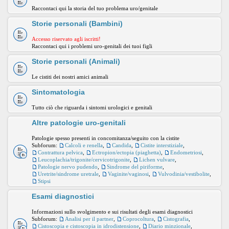
Raccontaci qui la storia del tuo problema uro/genitale
Storie personali (Bambini)
Accesso riservato agli iscritti!
Raccontaci qui i problemi uro-genitali dei tuoi figli
Storie personali (Animali)
Le cistiti dei nostri amici animali
Sintomatologia
Tutto ciò che riguarda i sintomi urologici e genitali
Altre patologie uro-genitali
Patologie spesso presenti in concomitanza/seguito con la cistite
Subforum:
Calcoli e renella
,
Candida
,
Cistite interstiziale
,
Contrattura pelvica
,
Ectropion/ectopia (piaghetta)
,
Endometriosi
,
Leucoplachia/trigonite/cervicotrigonite
,
Lichen vulvare
,
Patologie nervo pudendo
,
Sindrome del piriforme
,
Uretrite/sindrome uretrale
,
Vaginite/vaginosi
,
Vulvodinia/vestibolite
,
Stipsi
Esami diagnostici
Informazioni sullo svolgimento e sui risultati degli esami diagnostici
Subforum:
Analisi per il partner
,
Coprocoltura
,
Cistografia
,
Cistoscopia e cistoscopia in idrodistensione
,
Diario minzionale
,