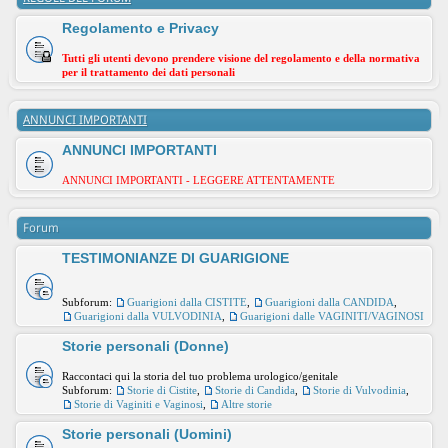
Regolamento e Privacy
Tutti gli utenti devono prendere visione del regolamento e della normativa
per il trattamento dei dati personali
ANNUNCI IMPORTANTI
ANNUNCI IMPORTANTI
ANNUNCI IMPORTANTI - LEGGERE ATTENTAMENTE
Forum
TESTIMONIANZE DI GUARIGIONE
Subforum:
Guarigioni dalla CISTITE
,
Guarigioni dalla CANDIDA
,
Guarigioni dalla VULVODINIA
,
Guarigioni dalle VAGINITI/VAGINOSI
Storie personali (Donne)
Raccontaci qui la storia del tuo problema urologico/genitale
Subforum:
Storie di Cistite
,
Storie di Candida
,
Storie di Vulvodinia
,
Storie di Vaginiti e Vaginosi
,
Altre storie
Storie personali (Uomini)