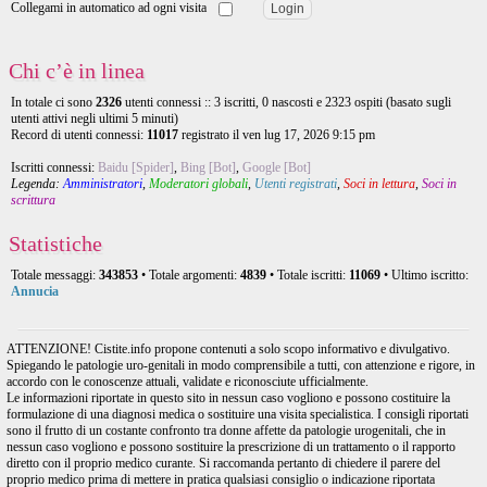
Collegami in automatico ad ogni visita
Chi c’è in linea
In totale ci sono
2326
utenti connessi :: 3 iscritti, 0 nascosti e 2323 ospiti (basato sugli
utenti attivi negli ultimi 5 minuti)
Record di utenti connessi:
11017
registrato il ven lug 17, 2026 9:15 pm
Iscritti connessi:
Baidu [Spider]
,
Bing [Bot]
,
Google [Bot]
Legenda:
Amministratori
,
Moderatori globali
,
Utenti registrati
,
Soci in lettura
,
Soci in
scrittura
Statistiche
Totale messaggi:
343853
• Totale argomenti:
4839
• Totale iscritti:
11069
• Ultimo iscritto:
Annucia
ATTENZIONE! Cistite.info propone contenuti a solo scopo informativo e divulgativo.
Spiegando le patologie uro-genitali in modo comprensibile a tutti, con attenzione e rigore, in
accordo con le conoscenze attuali, validate e riconosciute ufficialmente.
Le informazioni riportate in questo sito in nessun caso vogliono e possono costituire la
formulazione di una diagnosi medica o sostituire una visita specialistica. I consigli riportati
sono il frutto di un costante confronto tra donne affette da patologie urogenitali, che in
nessun caso vogliono e possono sostituire la prescrizione di un trattamento o il rapporto
diretto con il proprio medico curante. Si raccomanda pertanto di chiedere il parere del
proprio medico prima di mettere in pratica qualsiasi consiglio o indicazione riportata