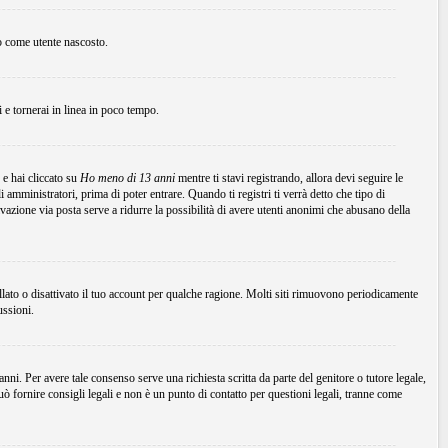
to come utente nascosto.
ni e tornerai in linea in poco tempo.
 e hai cliccato su
Ho meno di 13 anni
mentre ti stavi registrando, allora devi seguire le
 amministratori, prima di poter entrare. Quando ti registri ti verrà detto che tipo di
tivazione via posta serve a ridurre la possibilità di avere utenti anonimi che abusano della
ellato o disattivato il tuo account per qualche ragione. Molti siti rimuovono periodicamente
ussioni.
ni. Per avere tale consenso serve una richiesta scritta da parte del genitore o tutore legale,
 fornire consigli legali e non è un punto di contatto per questioni legali, tranne come