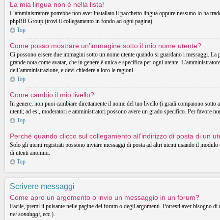
La mia lingua non è nella lista!
L’amministratore potrebbe non aver installato il pacchetto lingua oppure nessuno lo ha tradott
phpBB Group (trovi il collegamento in fondo ad ogni pagina).
Top
Come posso mostrare un’immagine sotto il mio nome utente?
Ci possono essere due immagini sotto un nome utente quando si guardano i messaggi. La prima
grande nota come avatar, che in genere è unica e specifica per ogni utente. L’amministratore 
dell’amministrazione, e devi chiedere a loro le ragioni.
Top
Come cambio il mio livello?
In genere, non puoi cambiare direttamente il nome del tuo livello (i gradi compaiono sotto al t
utenti; ad es., moderatori e amministratori possono avere un grado specifico. Per favore non
Top
Perché quando clicco sul collegamento all’indirizzo di posta di un 
Solo gli utenti registrati possono inviare messaggi di posta ad altri utenti usando il modul
di utenti anonimi.
Top
Scrivere messaggi
Come apro un argomento o invio un messaggio in un forum?
Facile, premi il pulsante nelle pagine dei forum o degli argomenti. Potresti aver bisogno di 
nei sondaggi
, ecc.).