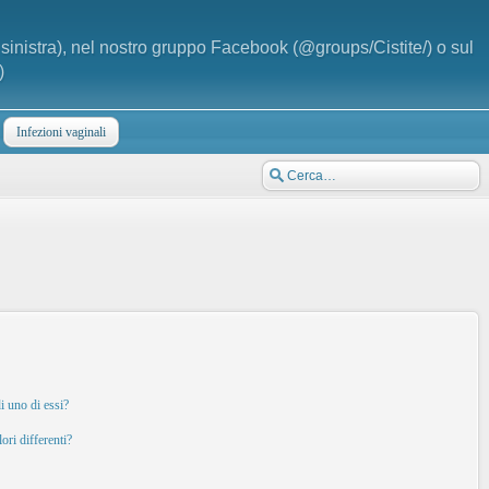
a sinistra), nel nostro gruppo Facebook (@groups/Cistite/) o sul
)
Infezioni vaginali
i uno di essi?
ori differenti?