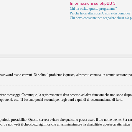
Informazioni su phpBB 3
Chi ha scritto questo programma?
Perché la caratteristica X non è disponibile?
Chi devo contattare per segnalare abusi e/o 
assword siano corretti. Di solito il problema è questo, altrimenti contatta un amministratore: po
viare messaggi. Comunque, la registrazione ti darà accesso ad altre funzioni che non sono dispon
ppi utenti, ecc. Ti bastano pochi secondi per registrarti e quindi ti raccomandiamo di farlo.
 periodo prestabilito. Questo serve a evitare che qualcuno possa usare il tuo nome utente. Per r
ecc. Se non vedi il checkbox, significa che un amministratore ha disabilitato questa caratteristica.