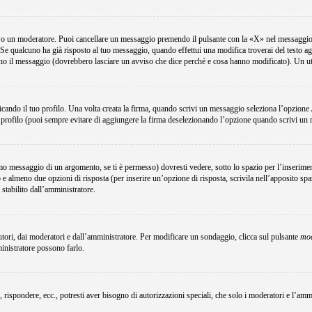
e o un moderatore. Puoi cancellare un messaggio premendo il pulsante con la «X» nel messaggio 
Se qualcuno ha già risposto al tuo messaggio, quando effettui una modifica troverai del testo a
no il messaggio (dovrebbero lasciare un avviso che dice perché e cosa hanno modificato). Un u
ando il tuo profilo. Una volta creata la firma, quando scrivi un messaggio seleziona l’opzione
 profilo (puoi sempre evitare di aggiungere la firma deselezionando l’opzione quando scrivi un
o messaggio di un argomento, se ti è permesso) dovresti vedere, sotto lo spazio per l’inserimen
o e almeno due opzioni di risposta (per inserire un’opzione di risposta, scrivila nell’apposito spa
 stabilito dall’amministratore.
utori, dai moderatori e dall’amministratore. Per modificare un sondaggio, clicca sul pulsante
mod
ministratore possono farlo.
, rispondere, ecc., potresti aver bisogno di autorizzazioni speciali, che solo i moderatori e l’a