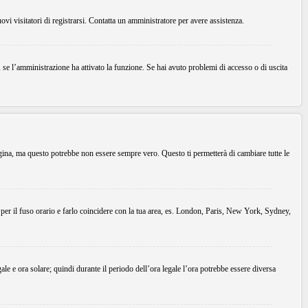
uovi visitatori di registrarsi. Contatta un amministratore per avere assistenza.
, se l’amministrazione ha attivato la funzione. Se hai avuto problemi di accesso o di uscita
agina, ma questo potrebbe non essere sempre vero. Questo ti permetterà di cambiare tutte le
 per il fuso orario e farlo coincidere con la tua area, es. London, Paris, New York, Sydney,
gale e ora solare; quindi durante il periodo dell’ora legale l’ora potrebbe essere diversa