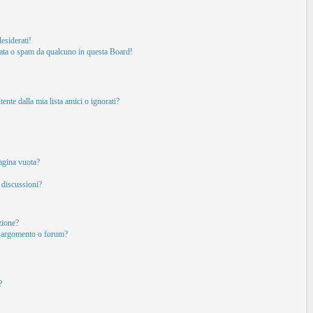
esiderati!
ata o spam da qualcuno in questa Board!
nte dalla mia lista amici o ignorati?
pagina vuota?
 discussioni?
izione?
o argomento o forum?
?