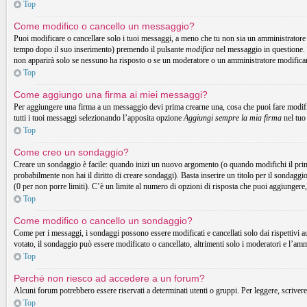
Top
Come modifico o cancello un messaggio?
Puoi modificare o cancellare solo i tuoi messaggi, a meno che tu non sia un amministrator
tempo dopo il suo inserimento) premendo il pulsante
modifica
nel messaggio in questione. 
non apparirà solo se nessuno ha risposto o se un moderatore o un amministratore modifica
Top
Come aggiungo una firma ai miei messaggi?
Per aggiungere una firma a un messaggio devi prima crearne una, cosa che puoi fare modific
tutti i tuoi messaggi selezionando l’apposita opzione
Aggiungi sempre la mia firma
nel tuo
Top
Come creo un sondaggio?
Creare un sondaggio è facile: quando inizi un nuovo argomento (o quando modifichi il prim
probabilmente non hai il diritto di creare sondaggi). Basta inserire un titolo per il sondaggi
(0 per non porre limiti). C’è un limite al numero di opzioni di risposta che puoi aggiungere,
Top
Come modifico o cancello un sondaggio?
Come per i messaggi, i sondaggi possono essere modificati e cancellati solo dai rispettivi a
votato, il sondaggio può essere modificato o cancellato, altrimenti solo i moderatori e l’am
Top
Perché non riesco ad accedere a un forum?
Alcuni forum potrebbero essere riservati a determinati utenti o gruppi. Per leggere, scrivere
Top