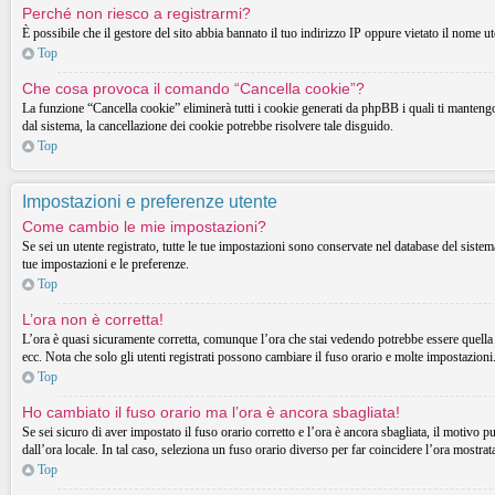
Perché non riesco a registrarmi?
È possibile che il gestore del sito abbia bannato il tuo indirizzo IP oppure vietato il nome ut
Top
Che cosa provoca il comando “Cancella cookie”?
La funzione “Cancella cookie” eliminerà tutti i cookie generati da phpBB i quali ti mantengon
dal sistema, la cancellazione dei cookie potrebbe risolvere tale disguido.
Top
Impostazioni e preferenze utente
Come cambio le mie impostazioni?
Se sei un utente registrato, tutte le tue impostazioni sono conservate nel database del sist
tue impostazioni e le preferenze.
Top
L’ora non è corretta!
L’ora è quasi sicuramente corretta, comunque l’ora che stai vedendo potrebbe essere quella d
ecc. Nota che solo gli utenti registrati possono cambiare il fuso orario e molte impostazioni
Top
Ho cambiato il fuso orario ma l’ora è ancora sbagliata!
Se sei sicuro di aver impostato il fuso orario corretto e l’ora è ancora sbagliata, il motivo p
dall’ora locale. In tal caso, seleziona un fuso orario diverso per far coincidere l’ora mostrata
Top