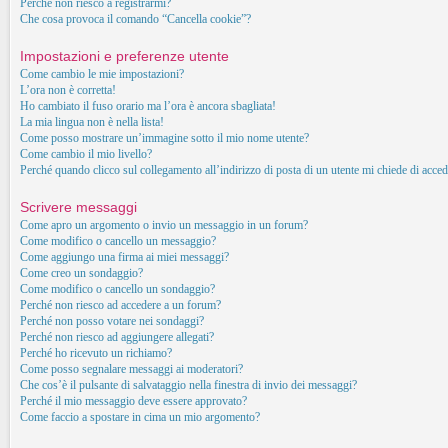
Perché non riesco a registrarmi?
Che cosa provoca il comando “Cancella cookie”?
Impostazioni e preferenze utente
Come cambio le mie impostazioni?
L’ora non è corretta!
Ho cambiato il fuso orario ma l’ora è ancora sbagliata!
La mia lingua non è nella lista!
Come posso mostrare un’immagine sotto il mio nome utente?
Come cambio il mio livello?
Perché quando clicco sul collegamento all’indirizzo di posta di un utente mi chiede di acced
Scrivere messaggi
Come apro un argomento o invio un messaggio in un forum?
Come modifico o cancello un messaggio?
Come aggiungo una firma ai miei messaggi?
Come creo un sondaggio?
Come modifico o cancello un sondaggio?
Perché non riesco ad accedere a un forum?
Perché non posso votare nei sondaggi?
Perché non riesco ad aggiungere allegati?
Perché ho ricevuto un richiamo?
Come posso segnalare messaggi ai moderatori?
Che cos’è il pulsante di salvataggio nella finestra di invio dei messaggi?
Perché il mio messaggio deve essere approvato?
Come faccio a spostare in cima un mio argomento?