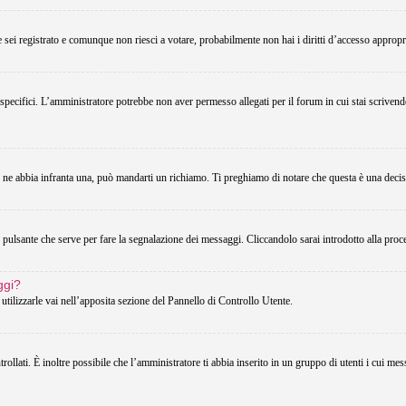
Se sei registrato e comunque non riesci a votare, probabilmente non hai i diritti d’accesso appropri
 specifici. L’amministratore potrebbe non aver permesso allegati per il forum in cui stai scriven
u ne abbia infranta una, può mandarti un richiamo. Ti preghiamo di notare che questa è una decis
pulsante che serve per fare la segnalazione dei messaggi. Cliccandolo sarai introdotto alla proc
ggi?
utilizzarle vai nell’apposita sezione del Pannello di Controllo Utente.
lati. È inoltre possibile che l’amministratore ti abbia inserito in un gruppo di utenti i cui messa