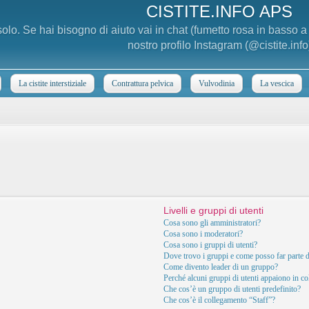
CISTITE.INFO APS
 solo. Se hai bisogno di aiuto vai in chat (fumetto rosa in basso 
nostro profilo Instagram (@cistite.info
La cistite interstiziale
Contrattura pelvica
Vulvodinia
La vescica
Livelli e gruppi di utenti
Cosa sono gli amministratori?
Cosa sono i moderatori?
Cosa sono i gruppi di utenti?
Dove trovo i gruppi e come posso far parte d
Come divento leader di un gruppo?
Perché alcuni gruppi di utenti appaiono in col
Che cos’è un gruppo di utenti predefinito?
Che cos’è il collegamento “Staff”?