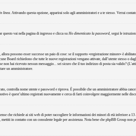
in linea
. Attivando questa opzione, apparirai solo agli amministratori e a te stesso. Verrai conta
r questo vai nella pagina di ingresso e clicca su
Ho dimenticato la password
, segui le istruzio
 allora possono esser successe un paio di cose: se il supporto «registrazione minore» è abilitato
lcune Board richiedono che tutte le nuove registrazioni vengano attivate, dall’utente stesso o dagli
i; se non hai ricevuto nessun messaggio... sei sicuro che il tuo indirizzo di posta sia valido? (L’at
attare un amministratore.
egistrato, controlla nome utente e password e riprova. È possibile che un amministratore abbia canc
motivo è quest’ultimo registrati nuovamente e cerca di farti coinvolgere maggiormente nelle disc
e che richiede ai siti web di poter raccogliere le informazioni dei minori di età inferiore a 13 an
e, mettiti in contatto con un consulente legale per assistenza. Nota bene che phpBB Group non può