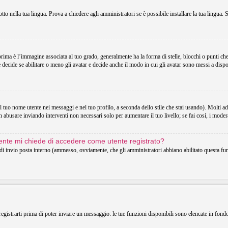
o nella tua lingua. Prova a chiedere agli amministratori se è possibile installare la tua lingua. 
 è l’immagine associata al tuo grado, generalmente ha la forma di stelle, blocchi o punti che in
decide se abilitare o meno gli avatar e decide anche il modo in cui gli avatar sono messi a dispo
uo nome utente nei messaggi e nel tuo profilo, a seconda dello stile che stai usando). Molti adotta
 abusare inviando interventi non necessari solo per aumentare il tuo livello; se fai cosí, i mode
utente mi chiede di accedere come utente registrato?
o di invio posta interno (ammesso, ovviamente, che gli amministratori abbiano abilitato questa f
registrarti prima di poter inviare un messaggio: le tue funzioni disponibili sono elencate in fond