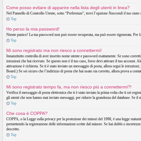
Come posso evitare di apparire nella lista degli utenti in linea?
Nel Pannello di Controllo Utente, sotto “Preferenze”, trovi l’opzione
Nascondi il tuo stato 
Top
Ho perso la mia password!
Niente panico! La tua password non può essere recuperata, ma può essere rigenerata. Per fa
Top
Mi sono registrato ma non riesco a connettermi!
Innanzitutto controlla di aver inserito nome utente e password esattamente. Se sono corretti,
istruzioni che hai ricevuto. Se questo non è il tuo caso, forse devi attivare il tuo account. A
attivazione è richiesta. Se ti è stato inviato un messaggio di posta, allora segui le istruzion
Board.) Se sei sicuro che l’indirizzo di posta che hai usato sia corretto, allora prova a cont
Top
Mi sono registrato tempo fa, ma non riesco piú a connettermi?!
Verifica il messaggio di posta elettronica che ti è stato inviato la prima volta che ti sei r
gli utenti che non hanno mai inviato messaggi, per ridurre la grandezza del database. Se il 
Top
Che cosa è COPPA?
COPPA, o la Legge sulla privacy per la protezione dei minori del 1998, è una legge statunitens
permettendo la registrazione delle informazioni scritte dal minore. Se hai dubbi o incertezz
descritto.
Top