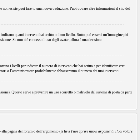
Se non esiste puoi fare tu una nuova traduzione. Puoi trovare altre informazioni al sito del
dicano quanti interventi hai scritto o il tuo livello. Sotto può esserci un’immagine piú
sizione. Se non ti è concesso l’uso degli avatar, allora è una decisione
no i livelli per indicare il numero di interventi che hai scritto e per identificare certi
ratori o l’amministratore probabilmente abbasseranno il numero dei tuoi interventi.
unzione). Questo serve a prevenire un uso scorretto o malevolo del sistema di posta da parte
o alla pagina del forum o dell’argomento (la lista
Puoi aprire nuovi argomenti
,
Puoi votare