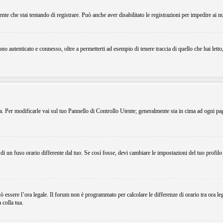
ente che stai tentando di registrare. Può anche aver disabilitato le registrazioni per impedire ai n
o autenticato e connesso, oltre a permetterti ad esempio di tenere traccia di quello che hai letto
ema. Per modificarle vai sul tuo Pannello di Controllo Utente; generalmente sta in cima ad ogni p
i un fuso orario differente dal tuo. Se cosí fosse, devi cambiare le impostazioni del tuo profilo
.
uò essere l’ora legale. Il forum non è programmato per calcolare le differenze di orario tra ora le
 colla tua.