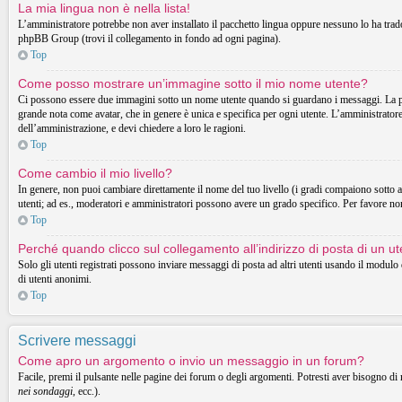
La mia lingua non è nella lista!
L’amministratore potrebbe non aver installato il pacchetto lingua oppure nessuno lo ha tradott
phpBB Group (trovi il collegamento in fondo ad ogni pagina).
Top
Come posso mostrare un’immagine sotto il mio nome utente?
Ci possono essere due immagini sotto un nome utente quando si guardano i messaggi. La prima
grande nota come avatar, che in genere è unica e specifica per ogni utente. L’amministratore 
dell’amministrazione, e devi chiedere a loro le ragioni.
Top
Come cambio il mio livello?
In genere, non puoi cambiare direttamente il nome del tuo livello (i gradi compaiono sotto al t
utenti; ad es., moderatori e amministratori possono avere un grado specifico. Per favore non
Top
Perché quando clicco sul collegamento all’indirizzo di posta di un 
Solo gli utenti registrati possono inviare messaggi di posta ad altri utenti usando il modul
di utenti anonimi.
Top
Scrivere messaggi
Come apro un argomento o invio un messaggio in un forum?
Facile, premi il pulsante nelle pagine dei forum o degli argomenti. Potresti aver bisogno di 
nei sondaggi
, ecc.).