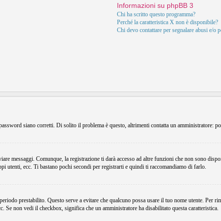
Informazioni su phpBB 3
Chi ha scritto questo programma?
Perché la caratteristica X non è disponibile?
Chi devo contattare per segnalare abusi e/o 
assword siano corretti. Di solito il problema è questo, altrimenti contatta un amministratore: po
viare messaggi. Comunque, la registrazione ti darà accesso ad altre funzioni che non sono dispon
ppi utenti, ecc. Ti bastano pochi secondi per registrarti e quindi ti raccomandiamo di farlo.
 periodo prestabilito. Questo serve a evitare che qualcuno possa usare il tuo nome utente. Per r
ecc. Se non vedi il checkbox, significa che un amministratore ha disabilitato questa caratteristica.