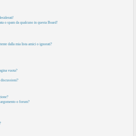
esiderati!
ata o spam da qualcuno in questa Board!
nte dalla mia lista amici o ignorati?
pagina vuota?
 discussioni?
izione?
o argomento o forum?
?