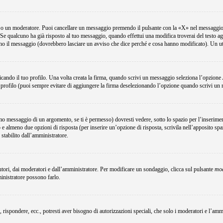
e o un moderatore. Puoi cancellare un messaggio premendo il pulsante con la «X» nel messaggio 
Se qualcuno ha già risposto al tuo messaggio, quando effettui una modifica troverai del testo a
no il messaggio (dovrebbero lasciare un avviso che dice perché e cosa hanno modificato). Un u
ando il tuo profilo. Una volta creata la firma, quando scrivi un messaggio seleziona l’opzione
 profilo (puoi sempre evitare di aggiungere la firma deselezionando l’opzione quando scrivi un
o messaggio di un argomento, se ti è permesso) dovresti vedere, sotto lo spazio per l’inserimen
o e almeno due opzioni di risposta (per inserire un’opzione di risposta, scrivila nell’apposito spa
 stabilito dall’amministratore.
utori, dai moderatori e dall’amministratore. Per modificare un sondaggio, clicca sul pulsante
mod
ministratore possono farlo.
, rispondere, ecc., potresti aver bisogno di autorizzazioni speciali, che solo i moderatori e l’a