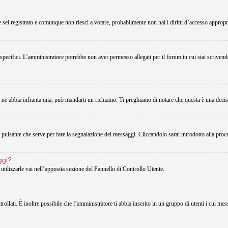
Se sei registrato e comunque non riesci a votare, probabilmente non hai i diritti d’accesso appropri
 specifici. L’amministratore potrebbe non aver permesso allegati per il forum in cui stai scriven
u ne abbia infranta una, può mandarti un richiamo. Ti preghiamo di notare che questa è una decis
pulsante che serve per fare la segnalazione dei messaggi. Cliccandolo sarai introdotto alla proc
ggi?
utilizzarle vai nell’apposita sezione del Pannello di Controllo Utente.
lati. È inoltre possibile che l’amministratore ti abbia inserito in un gruppo di utenti i cui messa