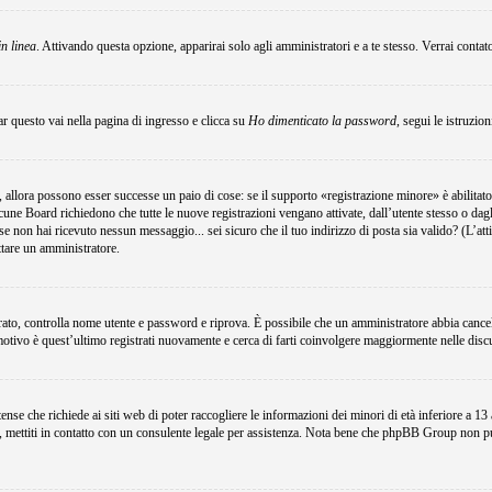
in linea
. Attivando questa opzione, apparirai solo agli amministratori e a te stesso. Verrai conta
r questo vai nella pagina di ingresso e clicca su
Ho dimenticato la password
, segui le istruzio
 allora possono esser successe un paio di cose: se il supporto «registrazione minore» è abilitato
lcune Board richiedono che tutte le nuove registrazioni vengano attivate, dall’utente stesso o dagli
i; se non hai ricevuto nessun messaggio... sei sicuro che il tuo indirizzo di posta sia valido? (L’at
attare un amministratore.
egistrato, controlla nome utente e password e riprova. È possibile che un amministratore abbia canc
motivo è quest’ultimo registrati nuovamente e cerca di farti coinvolgere maggiormente nelle disc
e che richiede ai siti web di poter raccogliere le informazioni dei minori di età inferiore a 13 an
e, mettiti in contatto con un consulente legale per assistenza. Nota bene che phpBB Group non può