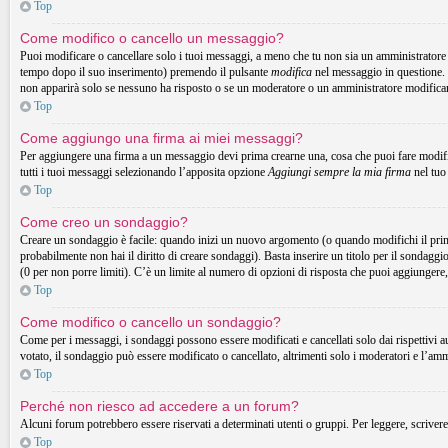
Top
Come modifico o cancello un messaggio?
Puoi modificare o cancellare solo i tuoi messaggi, a meno che tu non sia un amministrator
tempo dopo il suo inserimento) premendo il pulsante
modifica
nel messaggio in questione. 
non apparirà solo se nessuno ha risposto o se un moderatore o un amministratore modifica
Top
Come aggiungo una firma ai miei messaggi?
Per aggiungere una firma a un messaggio devi prima crearne una, cosa che puoi fare modific
tutti i tuoi messaggi selezionando l’apposita opzione
Aggiungi sempre la mia firma
nel tuo
Top
Come creo un sondaggio?
Creare un sondaggio è facile: quando inizi un nuovo argomento (o quando modifichi il prim
probabilmente non hai il diritto di creare sondaggi). Basta inserire un titolo per il sondaggi
(0 per non porre limiti). C’è un limite al numero di opzioni di risposta che puoi aggiungere,
Top
Come modifico o cancello un sondaggio?
Come per i messaggi, i sondaggi possono essere modificati e cancellati solo dai rispettivi a
votato, il sondaggio può essere modificato o cancellato, altrimenti solo i moderatori e l’am
Top
Perché non riesco ad accedere a un forum?
Alcuni forum potrebbero essere riservati a determinati utenti o gruppi. Per leggere, scrivere
Top