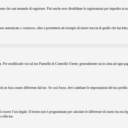
ente che stai tentando di registrare. Può anche aver disabilitato le registrazioni per impedire ai n
o autenticato e connesso, oltre a permetterti ad esempio di tenere traccia di quello che hai letto
ema. Per modificarle vai sul tuo Pannello di Controllo Utente; generalmente sta in cima ad ogni p
i un fuso orario differente dal tuo. Se cosí fosse, devi cambiare le impostazioni del tuo profilo
.
uò essere l’ora legale. Il forum non è programmato per calcolare le differenze di orario tra ora le
 colla tua.