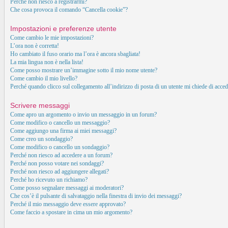
Perché non riesco a registrarmi?
Che cosa provoca il comando “Cancella cookie”?
Impostazioni e preferenze utente
Come cambio le mie impostazioni?
L’ora non è corretta!
Ho cambiato il fuso orario ma l’ora è ancora sbagliata!
La mia lingua non è nella lista!
Come posso mostrare un’immagine sotto il mio nome utente?
Come cambio il mio livello?
Perché quando clicco sul collegamento all’indirizzo di posta di un utente mi chiede di acced
Scrivere messaggi
Come apro un argomento o invio un messaggio in un forum?
Come modifico o cancello un messaggio?
Come aggiungo una firma ai miei messaggi?
Come creo un sondaggio?
Come modifico o cancello un sondaggio?
Perché non riesco ad accedere a un forum?
Perché non posso votare nei sondaggi?
Perché non riesco ad aggiungere allegati?
Perché ho ricevuto un richiamo?
Come posso segnalare messaggi ai moderatori?
Che cos’è il pulsante di salvataggio nella finestra di invio dei messaggi?
Perché il mio messaggio deve essere approvato?
Come faccio a spostare in cima un mio argomento?