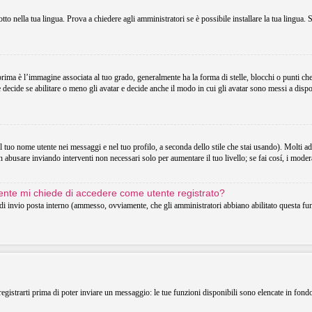
o nella tua lingua. Prova a chiedere agli amministratori se è possibile installare la tua lingua. 
 è l’immagine associata al tuo grado, generalmente ha la forma di stelle, blocchi o punti che in
decide se abilitare o meno gli avatar e decide anche il modo in cui gli avatar sono messi a dispo
uo nome utente nei messaggi e nel tuo profilo, a seconda dello stile che stai usando). Molti adotta
 abusare inviando interventi non necessari solo per aumentare il tuo livello; se fai cosí, i mode
utente mi chiede di accedere come utente registrato?
o di invio posta interno (ammesso, ovviamente, che gli amministratori abbiano abilitato questa f
registrarti prima di poter inviare un messaggio: le tue funzioni disponibili sono elencate in fond