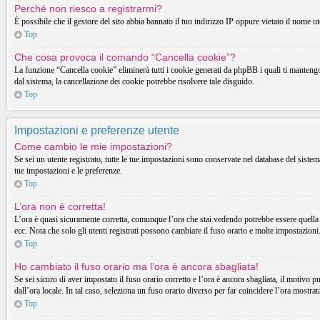
Perché non riesco a registrarmi?
È possibile che il gestore del sito abbia bannato il tuo indirizzo IP oppure vietato il nome ut
Top
Che cosa provoca il comando “Cancella cookie”?
La funzione “Cancella cookie” eliminerà tutti i cookie generati da phpBB i quali ti mantengon
dal sistema, la cancellazione dei cookie potrebbe risolvere tale disguido.
Top
Impostazioni e preferenze utente
Come cambio le mie impostazioni?
Se sei un utente registrato, tutte le tue impostazioni sono conservate nel database del sist
tue impostazioni e le preferenze.
Top
L’ora non è corretta!
L’ora è quasi sicuramente corretta, comunque l’ora che stai vedendo potrebbe essere quella d
ecc. Nota che solo gli utenti registrati possono cambiare il fuso orario e molte impostazioni
Top
Ho cambiato il fuso orario ma l’ora è ancora sbagliata!
Se sei sicuro di aver impostato il fuso orario corretto e l’ora è ancora sbagliata, il motivo p
dall’ora locale. In tal caso, seleziona un fuso orario diverso per far coincidere l’ora mostrata
Top