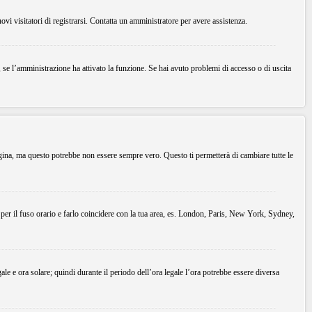
uovi visitatori di registrarsi. Contatta un amministratore per avere assistenza.
, se l’amministrazione ha attivato la funzione. Se hai avuto problemi di accesso o di uscita
agina, ma questo potrebbe non essere sempre vero. Questo ti permetterà di cambiare tutte le
 per il fuso orario e farlo coincidere con la tua area, es. London, Paris, New York, Sydney,
gale e ora solare; quindi durante il periodo dell’ora legale l’ora potrebbe essere diversa