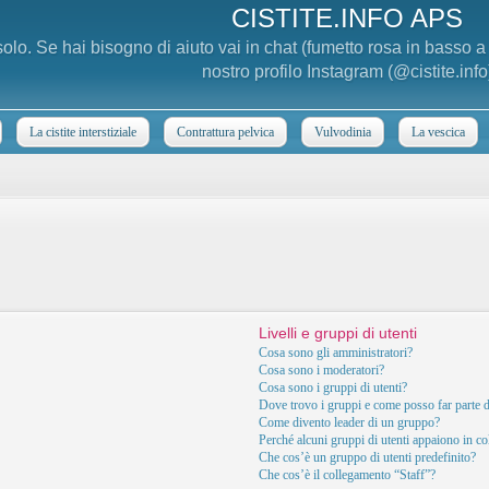
CISTITE.INFO APS
 solo. Se hai bisogno di aiuto vai in chat (fumetto rosa in basso 
nostro profilo Instagram (@cistite.info
La cistite interstiziale
Contrattura pelvica
Vulvodinia
La vescica
Livelli e gruppi di utenti
Cosa sono gli amministratori?
Cosa sono i moderatori?
Cosa sono i gruppi di utenti?
Dove trovo i gruppi e come posso far parte d
Come divento leader di un gruppo?
Perché alcuni gruppi di utenti appaiono in col
Che cos’è un gruppo di utenti predefinito?
Che cos’è il collegamento “Staff”?