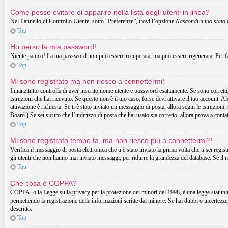
Come posso evitare di apparire nella lista degli utenti in linea?
Nel Pannello di Controllo Utente, sotto “Preferenze”, trovi l’opzione
Nascondi il tuo stato 
Top
Ho perso la mia password!
Niente panico! La tua password non può essere recuperata, ma può essere rigenerata. Per fa
Top
Mi sono registrato ma non riesco a connettermi!
Innanzitutto controlla di aver inserito nome utente e password esattamente. Se sono corretti,
istruzioni che hai ricevuto. Se questo non è il tuo caso, forse devi attivare il tuo account. A
attivazione è richiesta. Se ti è stato inviato un messaggio di posta, allora segui le istruzion
Board.) Se sei sicuro che l’indirizzo di posta che hai usato sia corretto, allora prova a cont
Top
Mi sono registrato tempo fa, ma non riesco piú a connettermi?!
Verifica il messaggio di posta elettronica che ti è stato inviato la prima volta che ti sei r
gli utenti che non hanno mai inviato messaggi, per ridurre la grandezza del database. Se il 
Top
Che cosa è COPPA?
COPPA, o la Legge sulla privacy per la protezione dei minori del 1998, è una legge statunitens
permettendo la registrazione delle informazioni scritte dal minore. Se hai dubbi o incertezz
descritto.
Top