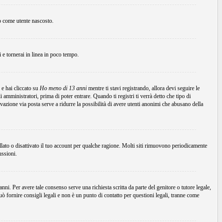
to come utente nascosto.
ni e tornerai in linea in poco tempo.
 e hai cliccato su
Ho meno di 13 anni
mentre ti stavi registrando, allora devi seguire le
 amministratori, prima di poter entrare. Quando ti registri ti verrà detto che tipo di
tivazione via posta serve a ridurre la possibilità di avere utenti anonimi che abusano della
ellato o disattivato il tuo account per qualche ragione. Molti siti rimuovono periodicamente
ussioni.
ni. Per avere tale consenso serve una richiesta scritta da parte del genitore o tutore legale,
 fornire consigli legali e non è un punto di contatto per questioni legali, tranne come