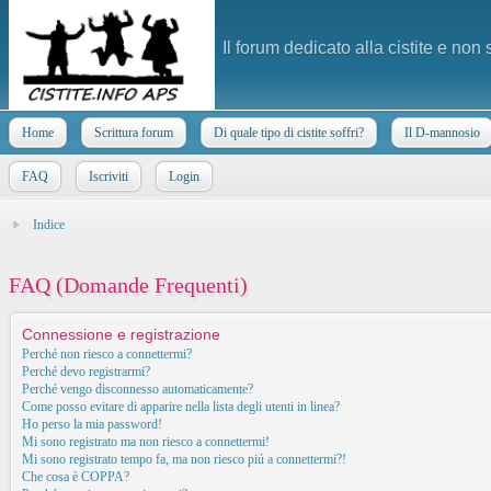
Il forum dedicato alla cistite e non
Home
Scrittura forum
Di quale tipo di cistite soffri?
Il D-mannosio
FAQ
Iscriviti
Login
Indice
FAQ (Domande Frequenti)
Connessione e registrazione
Perché non riesco a connettermi?
Perché devo registrarmi?
Perché vengo disconnesso automaticamente?
Come posso evitare di apparire nella lista degli utenti in linea?
Ho perso la mia password!
Mi sono registrato ma non riesco a connettermi!
Mi sono registrato tempo fa, ma non riesco piú a connettermi?!
Che cosa è COPPA?