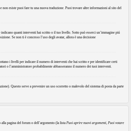
Se non esiste puoi fare tu una nuova traduzione. Puoi trovare altre informazioni al sito del
dicano quanti interventi hai scritto o il tuo livello. Sotto può esserci un’immagine piú
sizione. Se non ti è concesso l’uso degli avatar, allora è una decisione
no i livelli per indicare il numero di interventi che hai scritto e per identificare certi
ratori o l’amministratore probabilmente abbasseranno il numero dei tuoi interventi.
unzione). Questo serve a prevenire un uso scorretto o malevolo del sistema di posta da parte
o alla pagina del forum o dell’argomento (la lista
Puoi aprire nuovi argomenti
,
Puoi votare