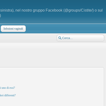
a sinistra), nel nostro gruppo Facebook (@groups/Cistite/) o sul
)
Infezioni vaginali
i uno di essi?
ori differenti?