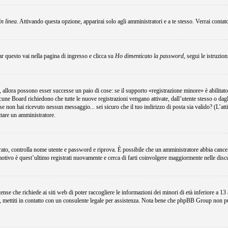
in linea
. Attivando questa opzione, apparirai solo agli amministratori e a te stesso. Verrai conta
r questo vai nella pagina di ingresso e clicca su
Ho dimenticato la password
, segui le istruzio
 allora possono esser successe un paio di cose: se il supporto «registrazione minore» è abilitato
lcune Board richiedono che tutte le nuove registrazioni vengano attivate, dall’utente stesso o dagli
i; se non hai ricevuto nessun messaggio... sei sicuro che il tuo indirizzo di posta sia valido? (L’at
attare un amministratore.
egistrato, controlla nome utente e password e riprova. È possibile che un amministratore abbia canc
motivo è quest’ultimo registrati nuovamente e cerca di farti coinvolgere maggiormente nelle disc
e che richiede ai siti web di poter raccogliere le informazioni dei minori di età inferiore a 13 an
e, mettiti in contatto con un consulente legale per assistenza. Nota bene che phpBB Group non può