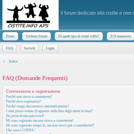
Il forum dedicato alla cistite e non
Home
Scrittura forum
Di quale tipo di cistite soffri?
Il D-mannosio
FAQ
Iscriviti
Login
Indice
FAQ (Domande Frequenti)
Connessione e registrazione
Perché non riesco a connettermi?
Perché devo registrarmi?
Perché vengo disconnesso automaticamente?
Come posso evitare di apparire nella lista degli utenti in linea?
Ho perso la mia password!
Mi sono registrato ma non riesco a connettermi!
Mi sono registrato tempo fa, ma non riesco piú a connettermi?!
Che cosa è COPPA?