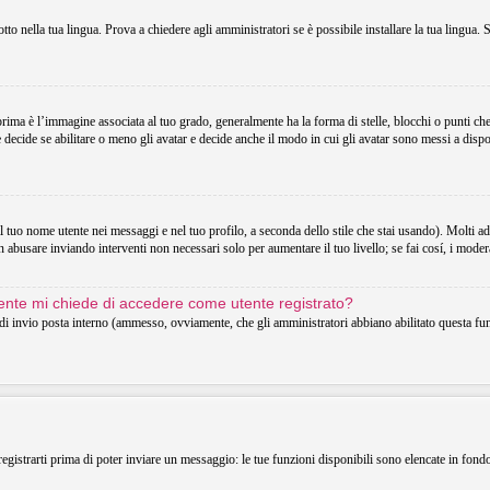
o nella tua lingua. Prova a chiedere agli amministratori se è possibile installare la tua lingua. 
 è l’immagine associata al tuo grado, generalmente ha la forma di stelle, blocchi o punti che in
decide se abilitare o meno gli avatar e decide anche il modo in cui gli avatar sono messi a dispo
uo nome utente nei messaggi e nel tuo profilo, a seconda dello stile che stai usando). Molti adotta
 abusare inviando interventi non necessari solo per aumentare il tuo livello; se fai cosí, i mode
utente mi chiede di accedere come utente registrato?
o di invio posta interno (ammesso, ovviamente, che gli amministratori abbiano abilitato questa f
registrarti prima di poter inviare un messaggio: le tue funzioni disponibili sono elencate in fond