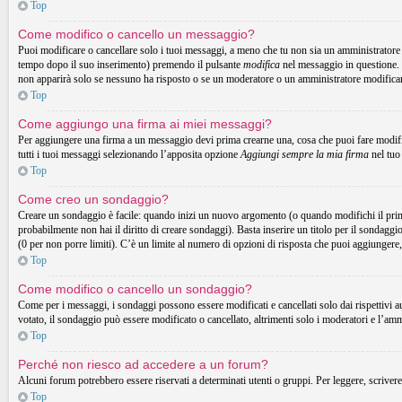
Top
Come modifico o cancello un messaggio?
Puoi modificare o cancellare solo i tuoi messaggi, a meno che tu non sia un amministrator
tempo dopo il suo inserimento) premendo il pulsante
modifica
nel messaggio in questione. 
non apparirà solo se nessuno ha risposto o se un moderatore o un amministratore modifica
Top
Come aggiungo una firma ai miei messaggi?
Per aggiungere una firma a un messaggio devi prima crearne una, cosa che puoi fare modific
tutti i tuoi messaggi selezionando l’apposita opzione
Aggiungi sempre la mia firma
nel tuo
Top
Come creo un sondaggio?
Creare un sondaggio è facile: quando inizi un nuovo argomento (o quando modifichi il prim
probabilmente non hai il diritto di creare sondaggi). Basta inserire un titolo per il sondaggi
(0 per non porre limiti). C’è un limite al numero di opzioni di risposta che puoi aggiungere,
Top
Come modifico o cancello un sondaggio?
Come per i messaggi, i sondaggi possono essere modificati e cancellati solo dai rispettivi a
votato, il sondaggio può essere modificato o cancellato, altrimenti solo i moderatori e l’am
Top
Perché non riesco ad accedere a un forum?
Alcuni forum potrebbero essere riservati a determinati utenti o gruppi. Per leggere, scrivere
Top