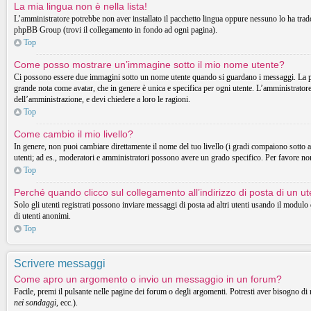
La mia lingua non è nella lista!
L’amministratore potrebbe non aver installato il pacchetto lingua oppure nessuno lo ha tradott
phpBB Group (trovi il collegamento in fondo ad ogni pagina).
Top
Come posso mostrare un’immagine sotto il mio nome utente?
Ci possono essere due immagini sotto un nome utente quando si guardano i messaggi. La prima
grande nota come avatar, che in genere è unica e specifica per ogni utente. L’amministratore 
dell’amministrazione, e devi chiedere a loro le ragioni.
Top
Come cambio il mio livello?
In genere, non puoi cambiare direttamente il nome del tuo livello (i gradi compaiono sotto al t
utenti; ad es., moderatori e amministratori possono avere un grado specifico. Per favore non
Top
Perché quando clicco sul collegamento all’indirizzo di posta di un 
Solo gli utenti registrati possono inviare messaggi di posta ad altri utenti usando il modul
di utenti anonimi.
Top
Scrivere messaggi
Come apro un argomento o invio un messaggio in un forum?
Facile, premi il pulsante nelle pagine dei forum o degli argomenti. Potresti aver bisogno di 
nei sondaggi
, ecc.).