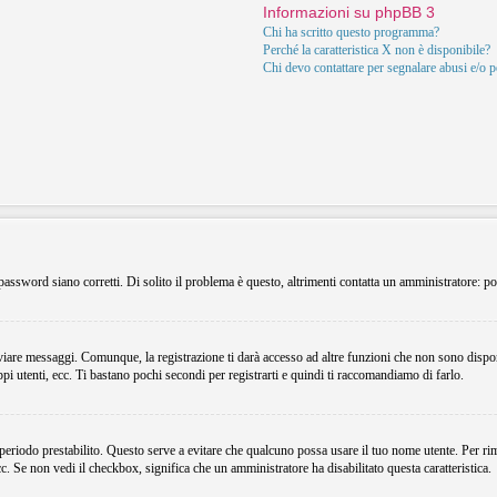
Informazioni su phpBB 3
Chi ha scritto questo programma?
Perché la caratteristica X non è disponibile?
Chi devo contattare per segnalare abusi e/o 
assword siano corretti. Di solito il problema è questo, altrimenti contatta un amministratore: po
viare messaggi. Comunque, la registrazione ti darà accesso ad altre funzioni che non sono dispon
ppi utenti, ecc. Ti bastano pochi secondi per registrarti e quindi ti raccomandiamo di farlo.
 periodo prestabilito. Questo serve a evitare che qualcuno possa usare il tuo nome utente. Per r
ecc. Se non vedi il checkbox, significa che un amministratore ha disabilitato questa caratteristica.