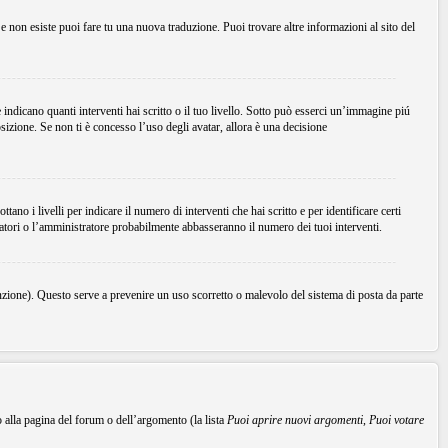
Se non esiste puoi fare tu una nuova traduzione. Puoi trovare altre informazioni al sito del
dicano quanti interventi hai scritto o il tuo livello. Sotto può esserci un’immagine piú
sizione. Se non ti è concesso l’uso degli avatar, allora è una decisione
no i livelli per indicare il numero di interventi che hai scritto e per identificare certi
ratori o l’amministratore probabilmente abbasseranno il numero dei tuoi interventi.
unzione). Questo serve a prevenire un uso scorretto o malevolo del sistema di posta da parte
o alla pagina del forum o dell’argomento (la lista
Puoi aprire nuovi argomenti
,
Puoi votare