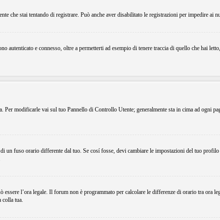
ente che stai tentando di registrare. Può anche aver disabilitato le registrazioni per impedire ai n
o autenticato e connesso, oltre a permetterti ad esempio di tenere traccia di quello che hai letto
ema. Per modificarle vai sul tuo Pannello di Controllo Utente; generalmente sta in cima ad ogni p
i un fuso orario differente dal tuo. Se cosí fosse, devi cambiare le impostazioni del tuo profilo
.
uò essere l’ora legale. Il forum non è programmato per calcolare le differenze di orario tra ora le
 colla tua.