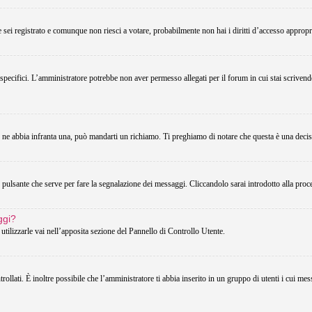
Se sei registrato e comunque non riesci a votare, probabilmente non hai i diritti d’accesso appropri
 specifici. L’amministratore potrebbe non aver permesso allegati per il forum in cui stai scriven
u ne abbia infranta una, può mandarti un richiamo. Ti preghiamo di notare che questa è una decis
pulsante che serve per fare la segnalazione dei messaggi. Cliccandolo sarai introdotto alla proc
ggi?
utilizzarle vai nell’apposita sezione del Pannello di Controllo Utente.
lati. È inoltre possibile che l’amministratore ti abbia inserito in un gruppo di utenti i cui messa