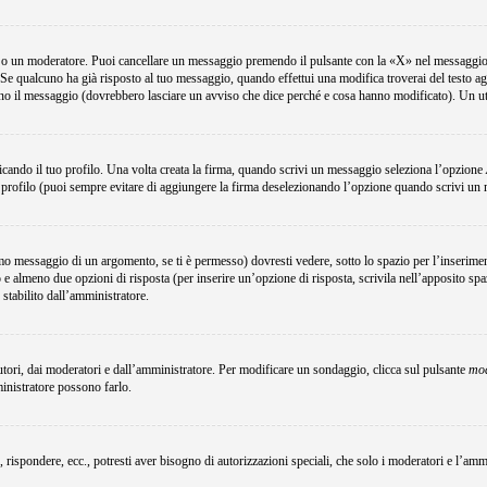
e o un moderatore. Puoi cancellare un messaggio premendo il pulsante con la «X» nel messaggio 
Se qualcuno ha già risposto al tuo messaggio, quando effettui una modifica troverai del testo a
no il messaggio (dovrebbero lasciare un avviso che dice perché e cosa hanno modificato). Un u
ando il tuo profilo. Una volta creata la firma, quando scrivi un messaggio seleziona l’opzione
 profilo (puoi sempre evitare di aggiungere la firma deselezionando l’opzione quando scrivi un
o messaggio di un argomento, se ti è permesso) dovresti vedere, sotto lo spazio per l’inserimen
o e almeno due opzioni di risposta (per inserire un’opzione di risposta, scrivila nell’apposito spa
 stabilito dall’amministratore.
utori, dai moderatori e dall’amministratore. Per modificare un sondaggio, clicca sul pulsante
mod
ministratore possono farlo.
, rispondere, ecc., potresti aver bisogno di autorizzazioni speciali, che solo i moderatori e l’a