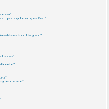
esiderati!
ata o spam da qualcuno in questa Board!
nte dalla mia lista amici o ignorati?
pagina vuota?
 discussioni?
izione?
o argomento o forum?
?