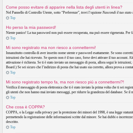
Come posso evitare di apparire nella lista degli utenti in linea?
Nel Pannello di Controllo Utente, sotto “Preferenze”, trovi l’opzione
Nascondi il tuo stato 
Top
Ho perso la mia password!
Niente panico! La tua password non può essere recuperata, ma può essere rigenerata. Per fa
Top
Mi sono registrato ma non riesco a connettermi!
Innanzitutto controlla di aver inserito nome utente e password esattamente. Se sono corretti,
istruzioni che hai ricevuto. Se questo non è il tuo caso, forse devi attivare il tuo account. A
attivazione è richiesta. Se ti è stato inviato un messaggio di posta, allora segui le istruzion
Board.) Se sei sicuro che l’indirizzo di posta che hai usato sia corretto, allora prova a cont
Top
Mi sono registrato tempo fa, ma non riesco piú a connettermi?!
Verifica il messaggio di posta elettronica che ti è stato inviato la prima volta che ti sei r
gli utenti che non hanno mai inviato messaggi, per ridurre la grandezza del database. Se il 
Top
Che cosa è COPPA?
COPPA, o la Legge sulla privacy per la protezione dei minori del 1998, è una legge statunitens
permettendo la registrazione delle informazioni scritte dal minore. Se hai dubbi o incertezz
descritto.
Top