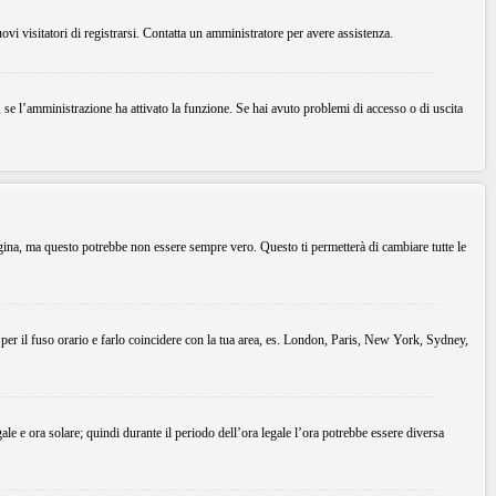
uovi visitatori di registrarsi. Contatta un amministratore per avere assistenza.
, se l’amministrazione ha attivato la funzione. Se hai avuto problemi di accesso o di uscita
agina, ma questo potrebbe non essere sempre vero. Questo ti permetterà di cambiare tutte le
 per il fuso orario e farlo coincidere con la tua area, es. London, Paris, New York, Sydney,
gale e ora solare; quindi durante il periodo dell’ora legale l’ora potrebbe essere diversa