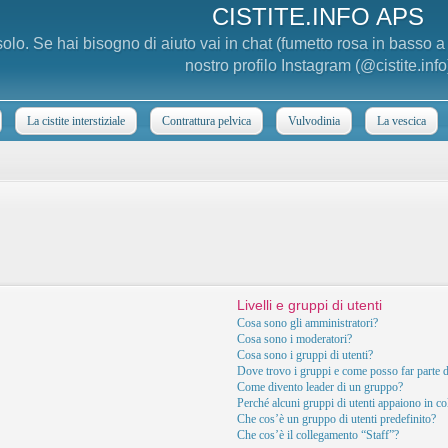
CISTITE.INFO APS
 solo. Se hai bisogno di aiuto vai in chat (fumetto rosa in basso 
nostro profilo Instagram (@cistite.info
La cistite interstiziale
Contrattura pelvica
Vulvodinia
La vescica
Livelli e gruppi di utenti
Cosa sono gli amministratori?
Cosa sono i moderatori?
Cosa sono i gruppi di utenti?
Dove trovo i gruppi e come posso far parte d
Come divento leader di un gruppo?
Perché alcuni gruppi di utenti appaiono in col
Che cos’è un gruppo di utenti predefinito?
Che cos’è il collegamento “Staff”?