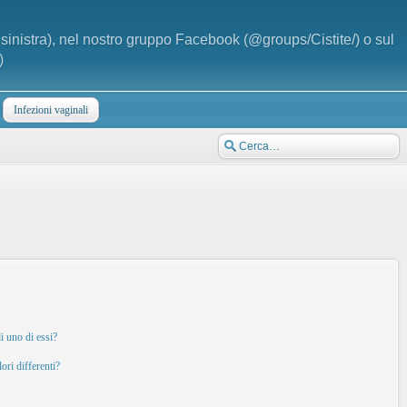
a sinistra), nel nostro gruppo Facebook (@groups/Cistite/) o sul
)
Infezioni vaginali
i uno di essi?
ori differenti?