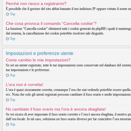
Perché non riesco a registrarmi?
È possibile che il gestore del sito abbia bannato il tuo indirizzo IP oppure vietato il nome ut
Top
Che cosa provoca il comando “Cancella cookie”?
La funzione “Cancella cookie” eliminerà tutti i cookie generati da phpBB i quali ti mantengon
dal sistema, la cancellazione dei cookie potrebbe risolvere tale disguido.
Top
Impostazioni e preferenze utente
Come cambio le mie impostazioni?
Se sei un utente registrato, tutte le tue impostazioni sono conservate nel database del sist
tue impostazioni e le preferenze.
Top
L’ora non è corretta!
L’ora è quasi sicuramente corretta, comunque l’ora che stai vedendo potrebbe essere quella d
ecc. Nota che solo gli utenti registrati possono cambiare il fuso orario e molte impostazioni
Top
Ho cambiato il fuso orario ma l’ora è ancora sbagliata!
Se sei sicuro di aver impostato il fuso orario corretto e l’ora è ancora sbagliata, il motivo p
dall’ora locale. In tal caso, seleziona un fuso orario diverso per far coincidere l’ora mostrata
Top