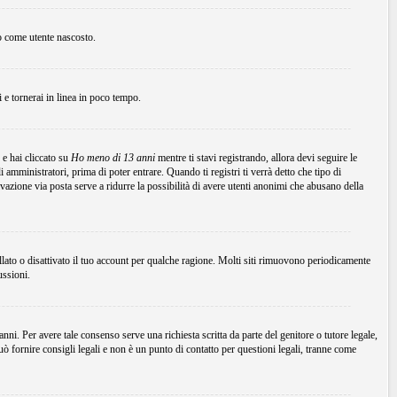
to come utente nascosto.
ni e tornerai in linea in poco tempo.
 e hai cliccato su
Ho meno di 13 anni
mentre ti stavi registrando, allora devi seguire le
 amministratori, prima di poter entrare. Quando ti registri ti verrà detto che tipo di
tivazione via posta serve a ridurre la possibilità di avere utenti anonimi che abusano della
ellato o disattivato il tuo account per qualche ragione. Molti siti rimuovono periodicamente
ussioni.
ni. Per avere tale consenso serve una richiesta scritta da parte del genitore o tutore legale,
 fornire consigli legali e non è un punto di contatto per questioni legali, tranne come