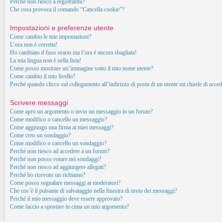
Perché non riesco a registrarmi?
Che cosa provoca il comando “Cancella cookie”?
Impostazioni e preferenze utente
Come cambio le mie impostazioni?
L’ora non è corretta!
Ho cambiato il fuso orario ma l’ora è ancora sbagliata!
La mia lingua non è nella lista!
Come posso mostrare un’immagine sotto il mio nome utente?
Come cambio il mio livello?
Perché quando clicco sul collegamento all’indirizzo di posta di un utente mi chiede di acced
Scrivere messaggi
Come apro un argomento o invio un messaggio in un forum?
Come modifico o cancello un messaggio?
Come aggiungo una firma ai miei messaggi?
Come creo un sondaggio?
Come modifico o cancello un sondaggio?
Perché non riesco ad accedere a un forum?
Perché non posso votare nei sondaggi?
Perché non riesco ad aggiungere allegati?
Perché ho ricevuto un richiamo?
Come posso segnalare messaggi ai moderatori?
Che cos’è il pulsante di salvataggio nella finestra di invio dei messaggi?
Perché il mio messaggio deve essere approvato?
Come faccio a spostare in cima un mio argomento?