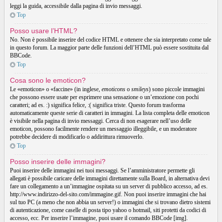
leggi la guida, accessibile dalla pagina di invio messaggi.
Top
Posso usare l’HTML?
No. Non è possibile inserire del codice HTML e ottenere che sia interpretato come tale
in questo forum. La maggior parte delle funzioni dell’HTML può essere sostituita dal
BBCode.
Top
Cosa sono le emoticon?
Le «emoticon» o «faccine» (in inglese,
emoticons
o
smileys
) sono piccole immagini
che possono essere usate per esprimere una sensazione o un’emozione con pochi
caratteri; ad es. :) significa felice, :( significa triste. Questo forum trasforma
automaticamente queste serie di caratteri in immagini. La lista completa delle emoticon
è visibile nella pagina di invio messaggi. Cerca di non esagerare nell’uso delle
emoticon, possono facilmente rendere un messaggio illeggibile, e un moderatore
potrebbe decidere di modificarlo o addirittura rimuoverlo.
Top
Posso inserire delle immagini?
Puoi inserire delle immagini nei tuoi messaggi. Se l’amministratore permette gli
allegati è possibile caricare delle immagini direttamente sulla Board, in alternativa devi
fare un collegamento a un’immagine ospitata su un server di pubblico accesso, ad es.
http://www.indirizzo-del-sito.com/immagine.gif. Non puoi inserire immagini che hai
sul tuo PC (a meno che non abbia un server!) o immagini che si trovano dietro sistemi
di autenticazione, come caselle di posta tipo yahoo o hotmail, siti protetti da codici di
accesso, ecc. Per inserire l’immagine, puoi usare il comando BBCode [img].