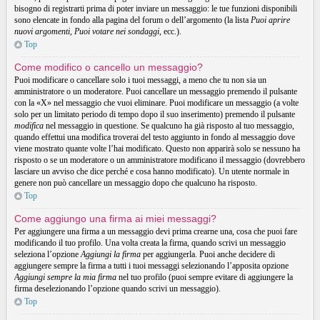
bisogno di registrarti prima di poter inviare un messaggio: le tue funzioni disponibili
sono elencate in fondo alla pagina del forum o dell’argomento (la lista
Puoi aprire
nuovi argomenti
,
Puoi votare nei sondaggi
, ecc.).
Top
Come modifico o cancello un messaggio?
Puoi modificare o cancellare solo i tuoi messaggi, a meno che tu non sia un
amministratore o un moderatore. Puoi cancellare un messaggio premendo il pulsante
con la «X» nel messaggio che vuoi eliminare. Puoi modificare un messaggio (a volte
solo per un limitato periodo di tempo dopo il suo inserimento) premendo il pulsante
modifica
nel messaggio in questione. Se qualcuno ha già risposto al tuo messaggio,
quando effettui una modifica troverai del testo aggiunto in fondo al messaggio dove
viene mostrato quante volte l’hai modificato. Questo non apparirà solo se nessuno ha
risposto o se un moderatore o un amministratore modificano il messaggio (dovrebbero
lasciare un avviso che dice perché e cosa hanno modificato). Un utente normale in
genere non può cancellare un messaggio dopo che qualcuno ha risposto.
Top
Come aggiungo una firma ai miei messaggi?
Per aggiungere una firma a un messaggio devi prima crearne una, cosa che puoi fare
modificando il tuo profilo. Una volta creata la firma, quando scrivi un messaggio
seleziona l’opzione
Aggiungi la firma
per aggiungerla. Puoi anche decidere di
aggiungere sempre la firma a tutti i tuoi messaggi selezionando l’apposita opzione
Aggiungi sempre la mia firma
nel tuo profilo (puoi sempre evitare di aggiungere la
firma deselezionando l’opzione quando scrivi un messaggio).
Top