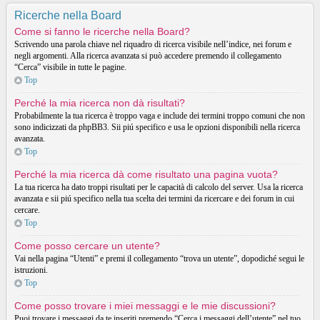
Ricerche nella Board
Come si fanno le ricerche nella Board?
Scrivendo una parola chiave nel riquadro di ricerca visibile nell’indice, nei forum e
negli argomenti. Alla ricerca avanzata si può accedere premendo il collegamento
“Cerca” visibile in tutte le pagine.
Top
Perché la mia ricerca non dà risultati?
Probabilmente la tua ricerca è troppo vaga e include dei termini troppo comuni che non
sono indicizzati da phpBB3. Sii piú specifico e usa le opzioni disponibili nella ricerca
avanzata.
Top
Perché la mia ricerca dà come risultato una pagina vuota?
La tua ricerca ha dato troppi risultati per le capacità di calcolo del server. Usa la ricerca
avanzata e sii piú specifico nella tua scelta dei termini da ricercare e dei forum in cui
cercare.
Top
Come posso cercare un utente?
Vai nella pagina “Utenti” e premi il collegamento “trova un utente”, dopodiché segui le
istruzioni.
Top
Come posso trovare i miei messaggi e le mie discussioni?
Puoi trovare i messaggi da te inseriti premendo “Cerca i messaggi dell’utente” nel tuo