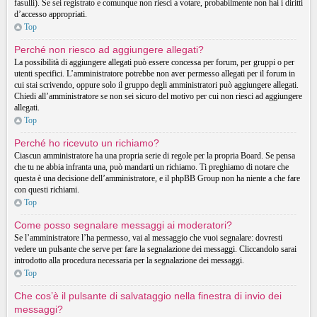
fasulli). Se sei registrato e comunque non riesci a votare, probabilmente non hai i diritti
d’accesso appropriati.
Top
Perché non riesco ad aggiungere allegati?
La possibilità di aggiungere allegati può essere concessa per forum, per gruppi o per
utenti specifici. L’amministratore potrebbe non aver permesso allegati per il forum in
cui stai scrivendo, oppure solo il gruppo degli amministratori può aggiungere allegati.
Chiedi all’amministratore se non sei sicuro del motivo per cui non riesci ad aggiungere
allegati.
Top
Perché ho ricevuto un richiamo?
Ciascun amministratore ha una propria serie di regole per la propria Board. Se pensa
che tu ne abbia infranta una, può mandarti un richiamo. Ti preghiamo di notare che
questa è una decisione dell’amministratore, e il phpBB Group non ha niente a che fare
con questi richiami.
Top
Come posso segnalare messaggi ai moderatori?
Se l’amministratore l’ha permesso, vai al messaggio che vuoi segnalare: dovresti
vedere un pulsante che serve per fare la segnalazione dei messaggi. Cliccandolo sarai
introdotto alla procedura necessaria per la segnalazione dei messaggi.
Top
Che cos’è il pulsante di salvataggio nella finestra di invio dei
messaggi?