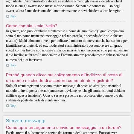
ogni utente. L’amministratore decide se abilitare o meno gli avatar e decide anche il
modo in cui gli avatar sono messi a disposizione. Se non ti è concesso l’uso degli
avatar, allora è una decisione dell’amministrazione, e devi chiedere a loro le ragioni.
Top
Come cambio il mio livello?
In genere, non puoi cambiare direttamente il nome del tuo livello (i gradi compaiono
sotto al tuo nome utente nei messaggi e nel tuo profilo, a seconda dello stile che stai
usando). Molti adottano i livelli per indicare il numero di interventi che hai scritto e per
identificare certi utenti; ad es., moderatori e amministratori possono avere un grado
specifico. Per favore non abusare inviando interventi non necessari solo per aumentare
il tuo livello; se fai cosí, i moderatori o l’amministratore probabilmente abbasseranno il
numero dei tuoi interventi.
Top
Perché quando clicco sul collegamento all’indirizzo di posta di
un utente mi chiede di accedere come utente registrato?
Solo gli utenti registrati possono inviare messaggi di posta ad altri utenti usando il
modulo di invio posta interno (ammesso, ovviamente, che gli amministratori abbiano
abilitato questa funzione). Questo serve a prevenire un uso scorretto o malevolo del
sistema di posta da parte di utenti anonimi.
Top
Scrivere messaggi
Come apro un argomento o invio un messaggio in un forum?
Facile, premi il pulsante nelle pagine dei forum o degli argomenti. Potresti aver