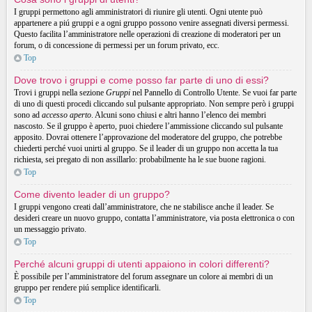
I gruppi permettono agli amministratori di riunire gli utenti. Ogni utente può
appartenere a piú gruppi e a ogni gruppo possono venire assegnati diversi permessi.
Questo facilita l’amministratore nelle operazioni di creazione di moderatori per un
forum, o di concessione di permessi per un forum privato, ecc.
Top
Dove trovo i gruppi e come posso far parte di uno di essi?
Trovi i gruppi nella sezione
Gruppi
nel Pannello di Controllo Utente. Se vuoi far parte
di uno di questi procedi cliccando sul pulsante appropriato. Non sempre però i gruppi
sono ad
accesso aperto
. Alcuni sono chiusi e altri hanno l’elenco dei membri
nascosto. Se il gruppo è aperto, puoi chiedere l’ammissione cliccando sul pulsante
apposito. Dovrai ottenere l’approvazione del moderatore del gruppo, che potrebbe
chiederti perché vuoi unirti al gruppo. Se il leader di un gruppo non accetta la tua
richiesta, sei pregato di non assillarlo: probabilmente ha le sue buone ragioni.
Top
Come divento leader di un gruppo?
I gruppi vengono creati dall’amministratore, che ne stabilisce anche il leader. Se
desideri creare un nuovo gruppo, contatta l’amministratore, via posta elettronica o con
un messaggio privato.
Top
Perché alcuni gruppi di utenti appaiono in colori differenti?
È possibile per l’amministratore del forum assegnare un colore ai membri di un
gruppo per rendere piú semplice identificarli.
Top