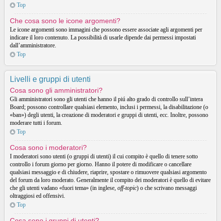
Top
Che cosa sono le icone argomenti?
Le icone argomenti sono immagini che possono essere associate agli argomenti per
indicare il loro contenuto. La possibilità di usarle dipende dai permessi impostati
dall’amministratore.
Top
Livelli e gruppi di utenti
Cosa sono gli amministratori?
Gli amministratori sono gli utenti che hanno il piú alto grado di controllo sull’intera
Board; possono controllare qualsiasi elemento, inclusi i permessi, la disabilitazione (o
«ban») degli utenti, la creazione di moderatori e gruppi di utenti, ecc. Inoltre, possono
moderare tutti i forum.
Top
Cosa sono i moderatori?
I moderatori sono utenti (o gruppi di utenti) il cui compito è quello di tenere sotto
controllo i forum giorno per giorno. Hanno il potere di modificare o cancellare
qualsiasi messaggio e di chiudere, riaprire, spostare o rimuovere qualsiasi argomento
del forum da loro moderato. Generalmente il compito dei moderatori è quello di evitare
che gli utenti vadano «fuori tema» (in inglese,
off-topic
) o che scrivano messaggi
oltraggiosi ed offensivi.
Top
Cosa sono i gruppi di utenti?