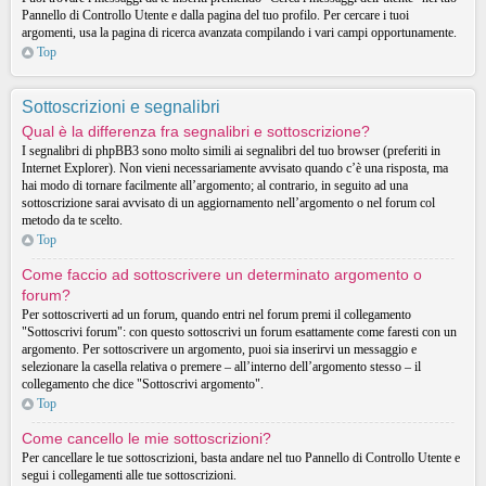
Pannello di Controllo Utente e dalla pagina del tuo profilo. Per cercare i tuoi
argomenti, usa la pagina di ricerca avanzata compilando i vari campi opportunamente.
Top
Sottoscrizioni e segnalibri
Qual è la differenza fra segnalibri e sottoscrizione?
I segnalibri di phpBB3 sono molto simili ai segnalibri del tuo browser (preferiti in
Internet Explorer). Non vieni necessariamente avvisato quando c’è una risposta, ma
hai modo di tornare facilmente all’argomento; al contrario, in seguito ad una
sottoscrizione sarai avvisato di un aggiornamento nell’argomento o nel forum col
metodo da te scelto.
Top
Come faccio ad sottoscrivere un determinato argomento o
forum?
Per sottoscriverti ad un forum, quando entri nel forum premi il collegamento
"Sottoscrivi forum": con questo sottoscrivi un forum esattamente come faresti con un
argomento. Per sottoscrivere un argomento, puoi sia inserirvi un messaggio e
selezionare la casella relativa o premere – all’interno dell’argomento stesso – il
collegamento che dice "Sottoscrivi argomento".
Top
Come cancello le mie sottoscrizioni?
Per cancellare le tue sottoscrizioni, basta andare nel tuo Pannello di Controllo Utente e
segui i collegamenti alle tue sottoscrizioni.