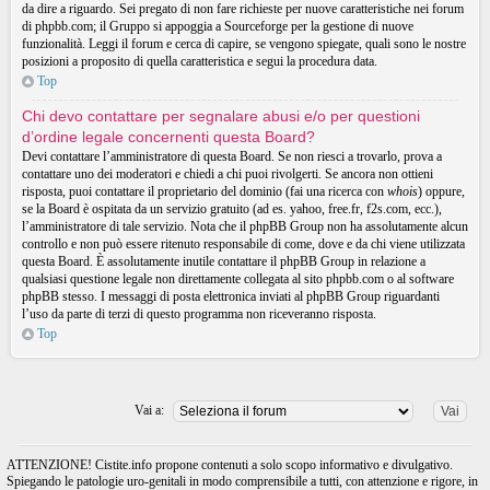
da dire a riguardo. Sei pregato di non fare richieste per nuove caratteristiche nei forum
di phpbb.com; il Gruppo si appoggia a Sourceforge per la gestione di nuove
funzionalità. Leggi il forum e cerca di capire, se vengono spiegate, quali sono le nostre
posizioni a proposito di quella caratteristica e segui la procedura data.
Top
Chi devo contattare per segnalare abusi e/o per questioni
d’ordine legale concernenti questa Board?
Devi contattare l’amministratore di questa Board. Se non riesci a trovarlo, prova a
contattare uno dei moderatori e chiedi a chi puoi rivolgerti. Se ancora non ottieni
risposta, puoi contattare il proprietario del dominio (fai una ricerca con
whois
) oppure,
se la Board è ospitata da un servizio gratuito (ad es. yahoo, free.fr, f2s.com, ecc.),
l’amministratore di tale servizio. Nota che il phpBB Group non ha assolutamente alcun
controllo e non può essere ritenuto responsabile di come, dove e da chi viene utilizzata
questa Board. È assolutamente inutile contattare il phpBB Group in relazione a
qualsiasi questione legale non direttamente collegata al sito phpbb.com o al software
phpBB stesso. I messaggi di posta elettronica inviati al phpBB Group riguardanti
l’uso da parte di terzi di questo programma non riceveranno risposta.
Top
Vai a:
ATTENZIONE! Cistite.info propone contenuti a solo scopo informativo e divulgativo.
Spiegando le patologie uro-genitali in modo comprensibile a tutti, con attenzione e rigore, in