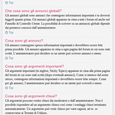
Top
Che cosa sono gli annunci globali?
Gli annunci globali sono annunci che contengono informazioni importanti e tu dovresti
leggerli quanto prima. Gli annunci globali appaiono in cima a tutti i forum ed anche nel
Pannello di Controllo Utente. La possibilità di scrivere su un annuncio globale dipende
dai permessi concessi dall’amministratore.
Top
Cosa sono gli annunci?
Gli annunci contengono spesso informazioni importanti e dovrebbero essere letti
prima possibile. Gli annunci appaiono in cima a ogni pagina del forum in cui sono stati
scritti. L’amministratore può decidere se un utente può scrivere annunci o meno.
Top
Cosa sono gli argomenti importanti?
Gli argomenti importanti (in inglese, Sticky Topics) appaiono in cima alla prima pagina
del forum in cui sono stati scritti (dopo eventuali annunci). Come si intuisce dal nome
stesso, contengono informazioni importanti e dovrebbero essere lette sempre. Come
per gli annunci, l’amministratore può decidere se un utente può scriverli o meno.
Top
Cosa sono gli argomenti chiusi?
Gli argomenti possono venire chiusi dai moderatori o dall’amministratore. Non è
possibile rispondere ad un argomento chiuso cosí come i sondaggi chiusi terminano
automaticamente. Un argomento può venir chiuso per varie ragioni, ad es. se
contravviene ai Termini di Utilizzo.