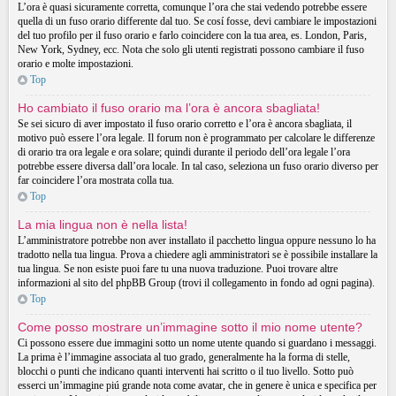
L’ora è quasi sicuramente corretta, comunque l’ora che stai vedendo potrebbe essere
quella di un fuso orario differente dal tuo. Se cosí fosse, devi cambiare le impostazioni
del tuo profilo per il fuso orario e farlo coincidere con la tua area, es. London, Paris,
New York, Sydney, ecc. Nota che solo gli utenti registrati possono cambiare il fuso
orario e molte impostazioni.
Top
Ho cambiato il fuso orario ma l’ora è ancora sbagliata!
Se sei sicuro di aver impostato il fuso orario corretto e l’ora è ancora sbagliata, il
motivo può essere l’ora legale. Il forum non è programmato per calcolare le differenze
di orario tra ora legale e ora solare; quindi durante il periodo dell’ora legale l’ora
potrebbe essere diversa dall’ora locale. In tal caso, seleziona un fuso orario diverso per
far coincidere l’ora mostrata colla tua.
Top
La mia lingua non è nella lista!
L’amministratore potrebbe non aver installato il pacchetto lingua oppure nessuno lo ha
tradotto nella tua lingua. Prova a chiedere agli amministratori se è possibile installare la
tua lingua. Se non esiste puoi fare tu una nuova traduzione. Puoi trovare altre
informazioni al sito del phpBB Group (trovi il collegamento in fondo ad ogni pagina).
Top
Come posso mostrare un’immagine sotto il mio nome utente?
Ci possono essere due immagini sotto un nome utente quando si guardano i messaggi.
La prima è l’immagine associata al tuo grado, generalmente ha la forma di stelle,
blocchi o punti che indicano quanti interventi hai scritto o il tuo livello. Sotto può
esserci un’immagine piú grande nota come avatar, che in genere è unica e specifica per