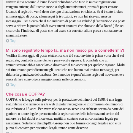
attivare il tuo account. Alcune Board richiedono che tutte le nuove registrazioni
vengano attivate, dall’utente stesso o dagli amministratori, prima di poter entrare.
Quando ti registri ti verrà detto che tipo di attivazione è richiesta. Se ti è stato inviato
un messaggio di posta, allora segui le istruzioni; se non hai ricevuto nessun
messaggio... sei sicuro che il tuo indirizzo di posta sia valido? (L’attivazione via posta
serve a ridurre la possibilità di avere utenti anonimi che abusano della Board.) Se sei
sicuro che l’indirizzo di posta che hai usato sia corretto, allora prova a contattare un
amministratore.
Top
Mi sono registrato tempo fa, ma non riesco piú a connettermi?!
Verifica il messaggio di posta elettronica che ti è stato inviato la prima volta che ti sei
registrato, controlla nome utente e password e riprova. È possibile che un
amministratore abbia cancellato o disattivato il tuo account per qualche ragione. Molti
siti rimuovono periodicamente gli utenti che non hanno mai inviato messaggi, per
ridurre la grandezza del database. Se il motivo è quest’ultimo registrati nuovamente e
cerca di farti coinvolgere maggiormente nelle discussioni.
Top
Che cosa è COPPA?
COPPA, o la Legge sulla privacy per la protezione dei minori del 1998, è una legge
statunitense che richiede ai siti web di poter raccogliere le informazioni dei minori di
età inferiore a 13 anni. Per avere tale consenso serve una richiesta scritta da parte del
genitore o tutore legale, permettendo la registrazione delle informazioni scritte dal
minore. Se hai dubbi o incertezze, mettiti in contatto con un consulente legale per
assistenza. Nota bene che phpBB Group non può fornire consigli legali e non è un
punto di contatto per questioni legali, tranne come descritto.