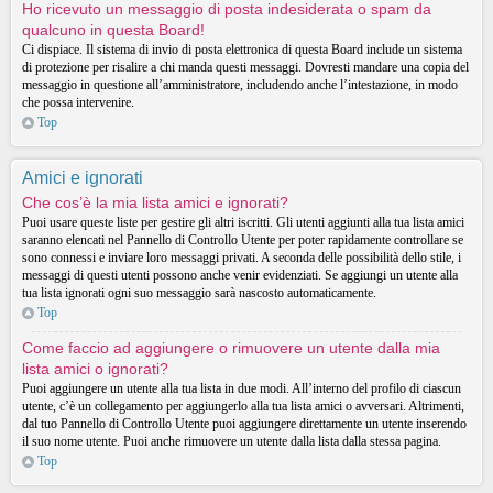
Ho ricevuto un messaggio di posta indesiderata o spam da
qualcuno in questa Board!
Ci dispiace. Il sistema di invio di posta elettronica di questa Board include un sistema
di protezione per risalire a chi manda questi messaggi. Dovresti mandare una copia del
messaggio in questione all’amministratore, includendo anche l’intestazione, in modo
che possa intervenire.
Top
Amici e ignorati
Che cos’è la mia lista amici e ignorati?
Puoi usare queste liste per gestire gli altri iscritti. Gli utenti aggiunti alla tua lista amici
saranno elencati nel Pannello di Controllo Utente per poter rapidamente controllare se
sono connessi e inviare loro messaggi privati. A seconda delle possibilità dello stile, i
messaggi di questi utenti possono anche venir evidenziati. Se aggiungi un utente alla
tua lista ignorati ogni suo messaggio sarà nascosto automaticamente.
Top
Come faccio ad aggiungere o rimuovere un utente dalla mia
lista amici o ignorati?
Puoi aggiungere un utente alla tua lista in due modi. All’interno del profilo di ciascun
utente, c’è un collegamento per aggiungerlo alla tua lista amici o avversari. Altrimenti,
dal tuo Pannello di Controllo Utente puoi aggiungere direttamente un utente inserendo
il suo nome utente. Puoi anche rimuovere un utente dalla lista dalla stessa pagina.
Top