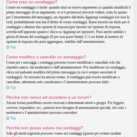
Come creo un sondaggio?
Creare un sondaggio è facile: quando inizi un nuovo argomento (o quando modifichi il
primo messaggio di un argomento, se ti è permesso) dovresti vedere, sotto lo spazio
per l’inserimento del messaggio, un riquadro dal titolo
Aggiungi sondaggio
(se non lo
vedi, probabilmente non hai il diritto di creare sondaggi). Basta inserire un titolo per il
sondaggio e almeno due opzioni di risposta (per inserire un’opzione di risposta,
scrivila nell’apposito spazio e clicca su
Aggiungi un’opzione
). Puoi anche stabilire i
giorni di durata del sondaggio (0 per non porre limiti). C’è un limite al numero di
opzioni di risposta che puoi aggiungere, stabilito dall’amministratore.
Top
Come modifico o cancello un sondaggio?
Come per i messaggi, i sondaggi possono essere modificati e cancellati solo dai
rispettivi autori, dai moderatori e dall’amministratore. Per modificare un sondaggio,
clicca sul pulsante
modifica
del primo messaggio (a cui è sempre associato il
sondaggio). Se nessuno ha ancora votato, il sondaggio può essere modificato o
cancellato, altrimenti solo i moderatori e l’amministratore possono farlo.
Top
Perché non riesco ad accedere a un forum?
Alcuni forum potrebbero essere riservati a determinati utenti o gruppi. Per leggere,
scrivere, rispondere, ecc., potresti aver bisogno di autorizzazioni speciali, che solo i
moderatori e l’amministratore possono concedere.
Top
Perché non posso votare nei sondaggi?
Solo gli utenti registrati possono votare nei sondaggi (questo per evitare risultati