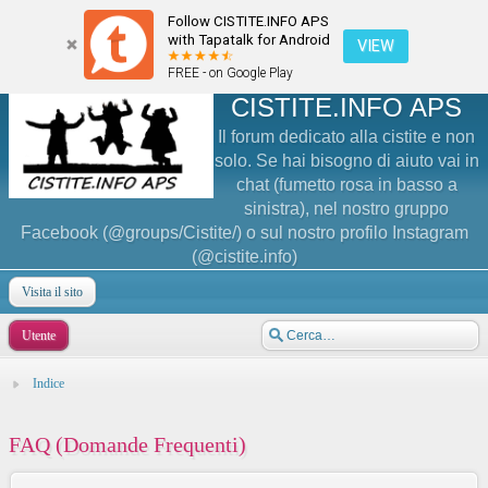
Follow CISTITE.INFO APS
with Tapatalk for Android
VIEW
FREE - on Google Play
CISTITE.INFO APS
Il forum dedicato alla cistite e non
solo. Se hai bisogno di aiuto vai in
chat (fumetto rosa in basso a
sinistra), nel nostro gruppo
Facebook (@groups/Cistite/) o sul nostro profilo Instagram
(@cistite.info)
Visita il sito
Utente
Indice
FAQ (Domande Frequenti)