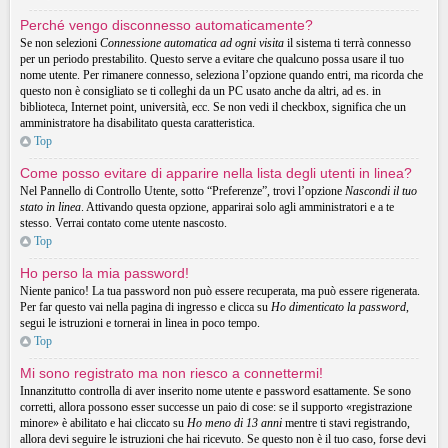
Perché vengo disconnesso automaticamente?
Se non selezioni
Connessione automatica ad ogni visita
il sistema ti terrà connesso
per un periodo prestabilito. Questo serve a evitare che qualcuno possa usare il tuo
nome utente. Per rimanere connesso, seleziona l’opzione quando entri, ma ricorda che
questo non è consigliato se ti colleghi da un PC usato anche da altri, ad es. in
biblioteca, Internet point, università, ecc. Se non vedi il checkbox, significa che un
amministratore ha disabilitato questa caratteristica.
Top
Come posso evitare di apparire nella lista degli utenti in linea?
Nel Pannello di Controllo Utente, sotto “Preferenze”, trovi l’opzione
Nascondi il tuo
stato in linea
. Attivando questa opzione, apparirai solo agli amministratori e a te
stesso. Verrai contato come utente nascosto.
Top
Ho perso la mia password!
Niente panico! La tua password non può essere recuperata, ma può essere rigenerata.
Per far questo vai nella pagina di ingresso e clicca su
Ho dimenticato la password
,
segui le istruzioni e tornerai in linea in poco tempo.
Top
Mi sono registrato ma non riesco a connettermi!
Innanzitutto controlla di aver inserito nome utente e password esattamente. Se sono
corretti, allora possono esser successe un paio di cose: se il supporto «registrazione
minore» è abilitato e hai cliccato su
Ho meno di 13 anni
mentre ti stavi registrando,
allora devi seguire le istruzioni che hai ricevuto. Se questo non è il tuo caso, forse devi