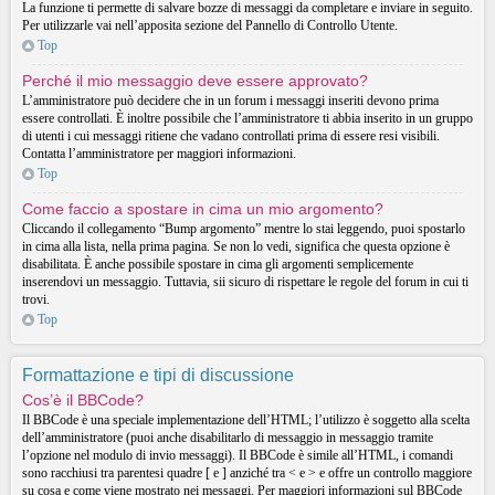
La funzione ti permette di salvare bozze di messaggi da completare e inviare in seguito.
Per utilizzarle vai nell’apposita sezione del Pannello di Controllo Utente.
Top
Perché il mio messaggio deve essere approvato?
L’amministratore può decidere che in un forum i messaggi inseriti devono prima
essere controllati. È inoltre possibile che l’amministratore ti abbia inserito in un gruppo
di utenti i cui messaggi ritiene che vadano controllati prima di essere resi visibili.
Contatta l’amministratore per maggiori informazioni.
Top
Come faccio a spostare in cima un mio argomento?
Cliccando il collegamento “Bump argomento” mentre lo stai leggendo, puoi spostarlo
in cima alla lista, nella prima pagina. Se non lo vedi, significa che questa opzione è
disabilitata. È anche possibile spostare in cima gli argomenti semplicemente
inserendovi un messaggio. Tuttavia, sii sicuro di rispettare le regole del forum in cui ti
trovi.
Top
Formattazione e tipi di discussione
Cos’è il BBCode?
Il BBCode è una speciale implementazione dell’HTML; l’utilizzo è soggetto alla scelta
dell’amministratore (puoi anche disabilitarlo di messaggio in messaggio tramite
l’opzione nel modulo di invio messaggi). Il BBCode è simile all’HTML, i comandi
sono racchiusi tra parentesi quadre [ e ] anziché tra < e > e offre un controllo maggiore
su cosa e come viene mostrato nei messaggi. Per maggiori informazioni sul BBCode