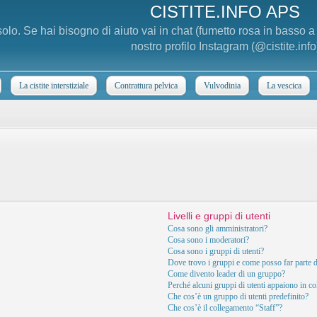
CISTITE.INFO APS
 solo. Se hai bisogno di aiuto vai in chat (fumetto rosa in basso 
nostro profilo Instagram (@cistite.info
La cistite interstiziale
Contrattura pelvica
Vulvodinia
La vescica
Livelli e gruppi di utenti
Cosa sono gli amministratori?
Cosa sono i moderatori?
Cosa sono i gruppi di utenti?
Dove trovo i gruppi e come posso far parte d
Come divento leader di un gruppo?
Perché alcuni gruppi di utenti appaiono in col
Che cos’è un gruppo di utenti predefinito?
Che cos’è il collegamento “Staff”?