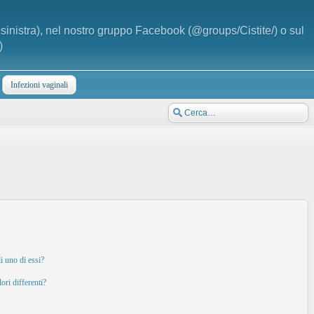
a sinistra), nel nostro gruppo Facebook (@groups/Cistite/) o sul
)
Infezioni vaginali
i uno di essi?
ori differenti?