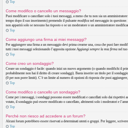
Top
Come modifico o cancello un messaggio?
Puoi modificare o cancellare solo i tuoi messaggi, a meno che tu non sia un amministrator
tempo dopo il suo inserimento) premendo il pulsante
modifica
nel messaggio in questione. 
non apparirà solo se nessuno ha risposto o se un moderatore o un amministratore modifica
Top
Come aggiungo una firma ai miei messaggi?
Per aggiungere una firma a un messaggio devi prima crearne una, cosa che puoi fare modific
tutti i tuoi messaggi selezionando l’apposita opzione
Aggiungi sempre la mia firma
nel tuo
Top
Come creo un sondaggio?
Creare un sondaggio è facile: quando inizi un nuovo argomento (o quando modifichi il prim
probabilmente non hai il diritto di creare sondaggi). Basta inserire un titolo per il sondaggi
(0 per non porre limiti). C’è un limite al numero di opzioni di risposta che puoi aggiungere,
Top
Come modifico o cancello un sondaggio?
Come per i messaggi, i sondaggi possono essere modificati e cancellati solo dai rispettivi a
votato, il sondaggio può essere modificato o cancellato, altrimenti solo i moderatori e l’am
Top
Perché non riesco ad accedere a un forum?
Alcuni forum potrebbero essere riservati a determinati utenti o gruppi. Per leggere, scrivere
Top