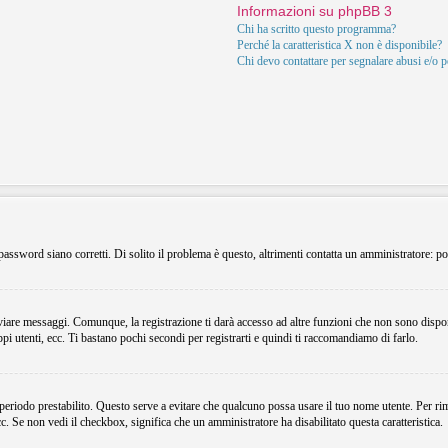
Informazioni su phpBB 3
Chi ha scritto questo programma?
Perché la caratteristica X non è disponibile?
Chi devo contattare per segnalare abusi e/o 
assword siano corretti. Di solito il problema è questo, altrimenti contatta un amministratore: po
viare messaggi. Comunque, la registrazione ti darà accesso ad altre funzioni che non sono dispon
ppi utenti, ecc. Ti bastano pochi secondi per registrarti e quindi ti raccomandiamo di farlo.
 periodo prestabilito. Questo serve a evitare che qualcuno possa usare il tuo nome utente. Per r
ecc. Se non vedi il checkbox, significa che un amministratore ha disabilitato questa caratteristica.