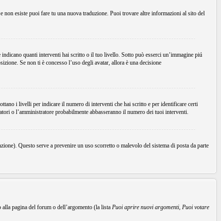
Se non esiste puoi fare tu una nuova traduzione. Puoi trovare altre informazioni al sito del
dicano quanti interventi hai scritto o il tuo livello. Sotto può esserci un’immagine piú
sizione. Se non ti è concesso l’uso degli avatar, allora è una decisione
no i livelli per indicare il numero di interventi che hai scritto e per identificare certi
ratori o l’amministratore probabilmente abbasseranno il numero dei tuoi interventi.
unzione). Questo serve a prevenire un uso scorretto o malevolo del sistema di posta da parte
o alla pagina del forum o dell’argomento (la lista
Puoi aprire nuovi argomenti
,
Puoi votare