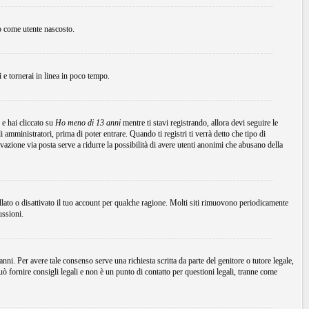
to come utente nascosto.
ni e tornerai in linea in poco tempo.
 e hai cliccato su
Ho meno di 13 anni
mentre ti stavi registrando, allora devi seguire le
 amministratori, prima di poter entrare. Quando ti registri ti verrà detto che tipo di
tivazione via posta serve a ridurre la possibilità di avere utenti anonimi che abusano della
ellato o disattivato il tuo account per qualche ragione. Molti siti rimuovono periodicamente
ussioni.
ni. Per avere tale consenso serve una richiesta scritta da parte del genitore o tutore legale,
 fornire consigli legali e non è un punto di contatto per questioni legali, tranne come