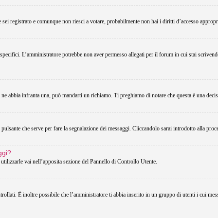
Se sei registrato e comunque non riesci a votare, probabilmente non hai i diritti d’accesso appropri
 specifici. L’amministratore potrebbe non aver permesso allegati per il forum in cui stai scriven
u ne abbia infranta una, può mandarti un richiamo. Ti preghiamo di notare che questa è una decis
pulsante che serve per fare la segnalazione dei messaggi. Cliccandolo sarai introdotto alla proc
ggi?
utilizzarle vai nell’apposita sezione del Pannello di Controllo Utente.
lati. È inoltre possibile che l’amministratore ti abbia inserito in un gruppo di utenti i cui messa