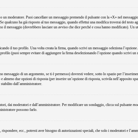
e o un moderatore. Puoi cancellare un messaggio premendo il pulsante con la «X» nel messaggio 
Se qualcuno ha già risposto al tuo messaggio, quando effettui una modifica troverai del testo a
no il messaggio (dovrebbero lasciare un avviso che dice perché e cosa hanno modificato). Un u
ando il tuo profilo. Una volta creata la firma, quando scrivi un messaggio seleziona l’opzione
 profilo (puoi sempre evitare di aggiungere la firma deselezionando l’opzione quando scrivi un
o messaggio di un argomento, se ti è permesso) dovresti vedere, sotto lo spazio per l’inserimen
o e almeno due opzioni di risposta (per inserire un’opzione di risposta, scrivila nell’apposito spa
 stabilito dall’amministratore.
utori, dai moderatori e dall’amministratore. Per modificare un sondaggio, clicca sul pulsante
mod
ministratore possono farlo.
, rispondere, ecc., potresti aver bisogno di autorizzazioni speciali, che solo i moderatori e l’a