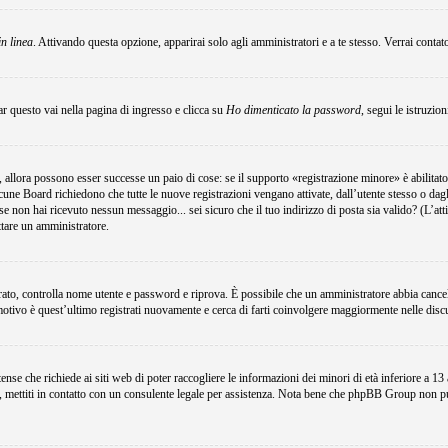
in linea
. Attivando questa opzione, apparirai solo agli amministratori e a te stesso. Verrai conta
r questo vai nella pagina di ingresso e clicca su
Ho dimenticato la password
, segui le istruzio
 allora possono esser successe un paio di cose: se il supporto «registrazione minore» è abilitato
lcune Board richiedono che tutte le nuove registrazioni vengano attivate, dall’utente stesso o dagli
i; se non hai ricevuto nessun messaggio... sei sicuro che il tuo indirizzo di posta sia valido? (L’at
attare un amministratore.
egistrato, controlla nome utente e password e riprova. È possibile che un amministratore abbia canc
motivo è quest’ultimo registrati nuovamente e cerca di farti coinvolgere maggiormente nelle disc
e che richiede ai siti web di poter raccogliere le informazioni dei minori di età inferiore a 13 an
e, mettiti in contatto con un consulente legale per assistenza. Nota bene che phpBB Group non può