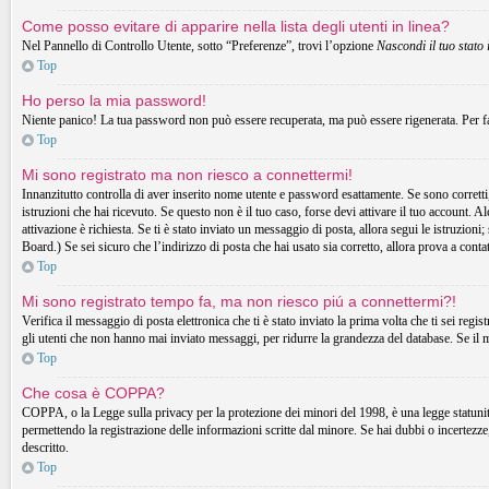
Come posso evitare di apparire nella lista degli utenti in linea?
Nel Pannello di Controllo Utente, sotto “Preferenze”, trovi l’opzione
Nascondi il tuo stato 
Top
Ho perso la mia password!
Niente panico! La tua password non può essere recuperata, ma può essere rigenerata. Per fa
Top
Mi sono registrato ma non riesco a connettermi!
Innanzitutto controlla di aver inserito nome utente e password esattamente. Se sono corretti,
istruzioni che hai ricevuto. Se questo non è il tuo caso, forse devi attivare il tuo account. A
attivazione è richiesta. Se ti è stato inviato un messaggio di posta, allora segui le istruzion
Board.) Se sei sicuro che l’indirizzo di posta che hai usato sia corretto, allora prova a cont
Top
Mi sono registrato tempo fa, ma non riesco piú a connettermi?!
Verifica il messaggio di posta elettronica che ti è stato inviato la prima volta che ti sei r
gli utenti che non hanno mai inviato messaggi, per ridurre la grandezza del database. Se il 
Top
Che cosa è COPPA?
COPPA, o la Legge sulla privacy per la protezione dei minori del 1998, è una legge statunitens
permettendo la registrazione delle informazioni scritte dal minore. Se hai dubbi o incertezz
descritto.
Top