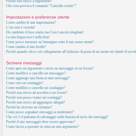
Perché non riesco a registrarmi?
Che cosa provoca il comando “Cancella cookie”?
Impostazioni e preferenze utente
Come cambio le mie impostazioni?
L’ora non è corretta!
Ho cambiato il fuso orario ma l’ora è ancora sbagliata!
La mia lingua non è nella lista!
Come posso mostrare un’immagine sotto il mio nome utente?
Come cambio il mio livello?
Perché quando clicco sul collegamento all’indirizzo di posta di un utente mi chiede di acced
Scrivere messaggi
Come apro un argomento o invio un messaggio in un forum?
Come modifico o cancello un messaggio?
Come aggiungo una firma ai miei messaggi?
Come creo un sondaggio?
Come modifico o cancello un sondaggio?
Perché non riesco ad accedere a un forum?
Perché non posso votare nei sondaggi?
Perché non riesco ad aggiungere allegati?
Perché ho ricevuto un richiamo?
Come posso segnalare messaggi ai moderatori?
Che cos’è il pulsante di salvataggio nella finestra di invio dei messaggi?
Perché il mio messaggio deve essere approvato?
Come faccio a spostare in cima un mio argomento?