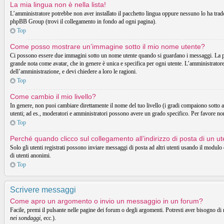
La mia lingua non è nella lista!
L’amministratore potrebbe non aver installato il pacchetto lingua oppure nessuno lo ha tradott
phpBB Group (trovi il collegamento in fondo ad ogni pagina).
Top
Come posso mostrare un’immagine sotto il mio nome utente?
Ci possono essere due immagini sotto un nome utente quando si guardano i messaggi. La prima
grande nota come avatar, che in genere è unica e specifica per ogni utente. L’amministratore 
dell’amministrazione, e devi chiedere a loro le ragioni.
Top
Come cambio il mio livello?
In genere, non puoi cambiare direttamente il nome del tuo livello (i gradi compaiono sotto al t
utenti; ad es., moderatori e amministratori possono avere un grado specifico. Per favore non
Top
Perché quando clicco sul collegamento all’indirizzo di posta di un 
Solo gli utenti registrati possono inviare messaggi di posta ad altri utenti usando il modul
di utenti anonimi.
Top
Scrivere messaggi
Come apro un argomento o invio un messaggio in un forum?
Facile, premi il pulsante nelle pagine dei forum o degli argomenti. Potresti aver bisogno di 
nei sondaggi
, ecc.).