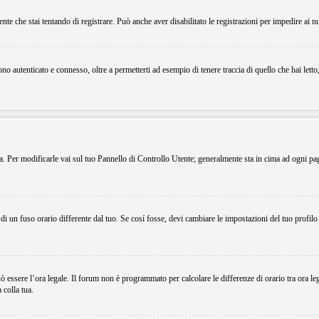
ente che stai tentando di registrare. Può anche aver disabilitato le registrazioni per impedire ai n
o autenticato e connesso, oltre a permetterti ad esempio di tenere traccia di quello che hai letto
ema. Per modificarle vai sul tuo Pannello di Controllo Utente; generalmente sta in cima ad ogni p
i un fuso orario differente dal tuo. Se cosí fosse, devi cambiare le impostazioni del tuo profilo
.
uò essere l’ora legale. Il forum non è programmato per calcolare le differenze di orario tra ora le
 colla tua.