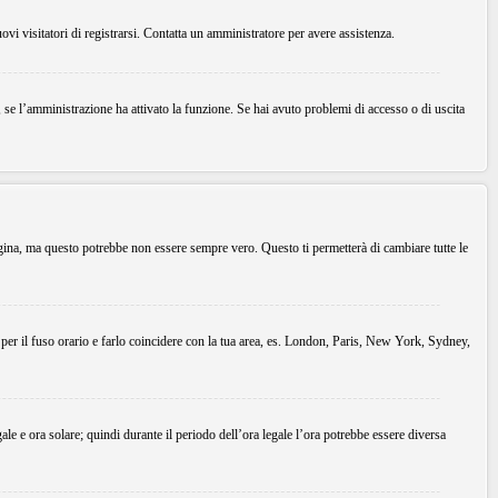
uovi visitatori di registrarsi. Contatta un amministratore per avere assistenza.
, se l’amministrazione ha attivato la funzione. Se hai avuto problemi di accesso o di uscita
agina, ma questo potrebbe non essere sempre vero. Questo ti permetterà di cambiare tutte le
 per il fuso orario e farlo coincidere con la tua area, es. London, Paris, New York, Sydney,
gale e ora solare; quindi durante il periodo dell’ora legale l’ora potrebbe essere diversa