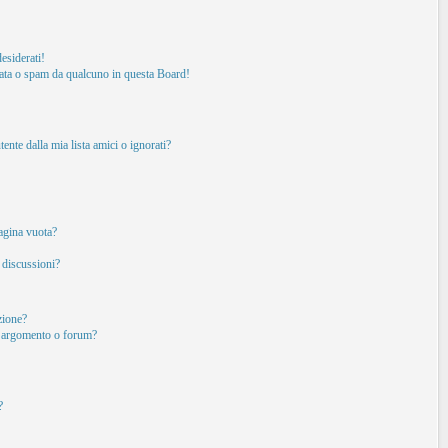
esiderati!
ata o spam da qualcuno in questa Board!
nte dalla mia lista amici o ignorati?
pagina vuota?
 discussioni?
izione?
o argomento o forum?
?