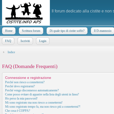
Il forum dedicato alla cistite e non
Home
Scrittura forum
Di quale tipo di cistite soffri?
Il D-mannosio
FAQ
Iscriviti
Login
Indice
FAQ (Domande Frequenti)
Connessione e registrazione
Perché non riesco a connettermi?
Perché devo registrarmi?
Perché vengo disconnesso automaticamente?
Come posso evitare di apparire nella lista degli utenti in linea?
Ho perso la mia password!
Mi sono registrato ma non riesco a connettermi!
Mi sono registrato tempo fa, ma non riesco piú a connettermi?!
Che cosa è COPPA?