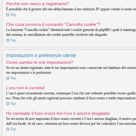
Perché non riesco a registrarmi?
È possibile che il gestore del sito abbia bannato il tuo indirizzo IP oppure vietato il nome ut
Top
Che cosa provoca il comando “Cancella cookie”?
La funzione “Cancella cookie” eliminerà tutti i cookie generati da phpBB i quali ti mantengon
dal sistema, la cancellazione dei cookie potrebbe risolvere tale disguido.
Top
Impostazioni e preferenze utente
Come cambio le mie impostazioni?
Se sei un utente registrato, tutte le tue impostazioni sono conservate nel database del sist
tue impostazioni e le preferenze.
Top
L’ora non è corretta!
L’ora è quasi sicuramente corretta, comunque l’ora che stai vedendo potrebbe essere quella d
ecc. Nota che solo gli utenti registrati possono cambiare il fuso orario e molte impostazioni
Top
Ho cambiato il fuso orario ma l’ora è ancora sbagliata!
Se sei sicuro di aver impostato il fuso orario corretto e l’ora è ancora sbagliata, il motivo p
dall’ora locale. In tal caso, seleziona un fuso orario diverso per far coincidere l’ora mostrata
Top