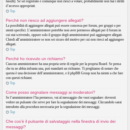
fasulli). Se sei registrato e comunque non riesci a votare, probabilmente non hai i diritti
d’accesso appropriati.
Top
Perché non riesco ad aggiungere allegati?
La possibilità di aggiungere allegati può essere concessa per forum, per gruppi o per
utenti specifici. L’amministratore potrebbe non aver permesso allegati per il forum in
cui stai scrivendo, oppure solo il gruppo degli amministratori può aggiungere allegati.
Chiedi all’amministratore se non sei sicuro del motivo per cui non riesci ad aggiungere
allegati.
Top
Perché ho ricevuto un richiamo?
Ciascun amministratore ha una propria serie di regole per la propria Board. Se pensa
che tu ne abbia infranta una, può mandarti un richiamo. Ti preghiamo di notare che
questa è una decisione dell’amministratore, e il phpBB Group non ha niente a che fare
con questi richiami.
Top
Come posso segnalare messaggi ai moderatori?
Se l’amministratore l’ha permesso, vai al messaggio che vuoi segnalare: dovresti
vedere un pulsante che serve per fare la segnalazione dei messaggi. Cliccandolo sarai
introdotto alla procedura necessaria per la segnalazione dei messaggi.
Top
Che cos’è il pulsante di salvataggio nella finestra di invio dei
messaggi?