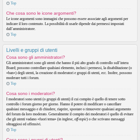
Top
Che cosa sono le icone argomenti?
Le icone argomenti sono immagini che possono essere associate agli argomenti per
indicare il loro contenuto. La possibilità di usarle dipende dai permessi impostati
dall’amministratore.
Top
Livelli e gruppi di utenti
Cosa sono gli amministratori?
Gli amministratori sono gli utenti che hanno il piú alto grado di controllo sull’intera
Board; possono controllare qualsiasi elemento, inclusi i permessi, la disabilitazione (o
«ban») degli utenti, la creazione di moderatori e gruppi di utenti, ecc. Inoltre, possono
moderare tutti i forum.
Top
Cosa sono i moderatori?
I moderatori sono utenti (o gruppi di utenti) il cui compito è quello di tenere sotto
controllo i forum giorno per giorno. Hanno il potere di modificare o cancellare
qualsiasi messaggio e di chiudere, riaprire, spostare o rimuovere qualsiasi argomento
del forum da loro moderato. Generalmente il compito dei moderatori è quello di evitare
che gli utenti vadano «fuori tema» (in inglese,
off-topic
) o che scrivano messaggi
oltraggiosi ed offensivi.
Top
Cosa sono i gruppi di utenti?