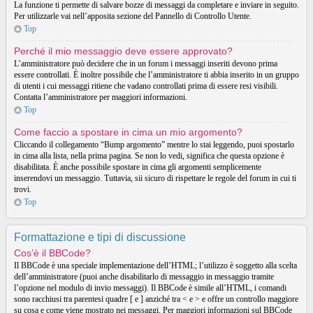
La funzione ti permette di salvare bozze di messaggi da completare e inviare in seguito.
Per utilizzarle vai nell’apposita sezione del Pannello di Controllo Utente.
Top
Perché il mio messaggio deve essere approvato?
L’amministratore può decidere che in un forum i messaggi inseriti devono prima
essere controllati. È inoltre possibile che l’amministratore ti abbia inserito in un gruppo
di utenti i cui messaggi ritiene che vadano controllati prima di essere resi visibili.
Contatta l’amministratore per maggiori informazioni.
Top
Come faccio a spostare in cima un mio argomento?
Cliccando il collegamento “Bump argomento” mentre lo stai leggendo, puoi spostarlo
in cima alla lista, nella prima pagina. Se non lo vedi, significa che questa opzione è
disabilitata. È anche possibile spostare in cima gli argomenti semplicemente
inserendovi un messaggio. Tuttavia, sii sicuro di rispettare le regole del forum in cui ti
trovi.
Top
Formattazione e tipi di discussione
Cos’è il BBCode?
Il BBCode è una speciale implementazione dell’HTML; l’utilizzo è soggetto alla scelta
dell’amministratore (puoi anche disabilitarlo di messaggio in messaggio tramite
l’opzione nel modulo di invio messaggi). Il BBCode è simile all’HTML, i comandi
sono racchiusi tra parentesi quadre [ e ] anziché tra < e > e offre un controllo maggiore
su cosa e come viene mostrato nei messaggi. Per maggiori informazioni sul BBCode