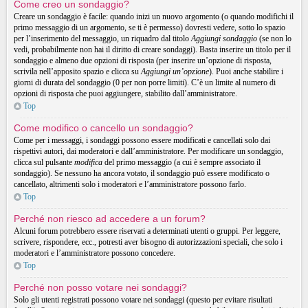
Come creo un sondaggio?
Creare un sondaggio è facile: quando inizi un nuovo argomento (o quando modifichi il
primo messaggio di un argomento, se ti è permesso) dovresti vedere, sotto lo spazio
per l’inserimento del messaggio, un riquadro dal titolo
Aggiungi sondaggio
(se non lo
vedi, probabilmente non hai il diritto di creare sondaggi). Basta inserire un titolo per il
sondaggio e almeno due opzioni di risposta (per inserire un’opzione di risposta,
scrivila nell’apposito spazio e clicca su
Aggiungi un’opzione
). Puoi anche stabilire i
giorni di durata del sondaggio (0 per non porre limiti). C’è un limite al numero di
opzioni di risposta che puoi aggiungere, stabilito dall’amministratore.
Top
Come modifico o cancello un sondaggio?
Come per i messaggi, i sondaggi possono essere modificati e cancellati solo dai
rispettivi autori, dai moderatori e dall’amministratore. Per modificare un sondaggio,
clicca sul pulsante
modifica
del primo messaggio (a cui è sempre associato il
sondaggio). Se nessuno ha ancora votato, il sondaggio può essere modificato o
cancellato, altrimenti solo i moderatori e l’amministratore possono farlo.
Top
Perché non riesco ad accedere a un forum?
Alcuni forum potrebbero essere riservati a determinati utenti o gruppi. Per leggere,
scrivere, rispondere, ecc., potresti aver bisogno di autorizzazioni speciali, che solo i
moderatori e l’amministratore possono concedere.
Top
Perché non posso votare nei sondaggi?
Solo gli utenti registrati possono votare nei sondaggi (questo per evitare risultati