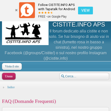
Follow CISTITE.INFO APS
with Tapatalk for Android
VIEW
FREE - on Google Play
CISTITE.INFO APS
Il forum dedicato alla cistite e non
solo. Se hai bisogno di aiuto vai in
chat (fumetto rosa in basso a
sinistra), nel nostro gruppo
Facebook (@groups/Cistite/) o sul nostro profilo Instagram
(@cistite.info)
Visita il sito
Utente
Indice
FAQ (Domande Frequenti)