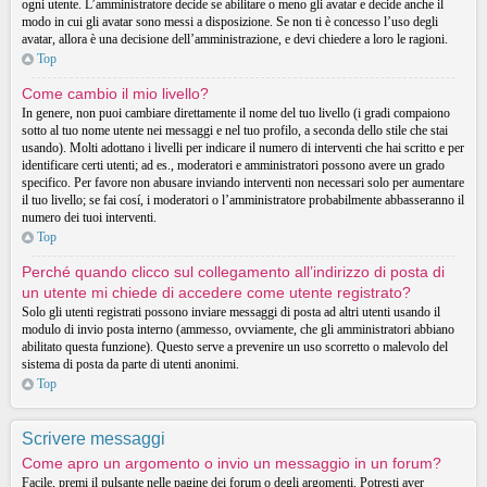
ogni utente. L’amministratore decide se abilitare o meno gli avatar e decide anche il
modo in cui gli avatar sono messi a disposizione. Se non ti è concesso l’uso degli
avatar, allora è una decisione dell’amministrazione, e devi chiedere a loro le ragioni.
Top
Come cambio il mio livello?
In genere, non puoi cambiare direttamente il nome del tuo livello (i gradi compaiono
sotto al tuo nome utente nei messaggi e nel tuo profilo, a seconda dello stile che stai
usando). Molti adottano i livelli per indicare il numero di interventi che hai scritto e per
identificare certi utenti; ad es., moderatori e amministratori possono avere un grado
specifico. Per favore non abusare inviando interventi non necessari solo per aumentare
il tuo livello; se fai cosí, i moderatori o l’amministratore probabilmente abbasseranno il
numero dei tuoi interventi.
Top
Perché quando clicco sul collegamento all’indirizzo di posta di
un utente mi chiede di accedere come utente registrato?
Solo gli utenti registrati possono inviare messaggi di posta ad altri utenti usando il
modulo di invio posta interno (ammesso, ovviamente, che gli amministratori abbiano
abilitato questa funzione). Questo serve a prevenire un uso scorretto o malevolo del
sistema di posta da parte di utenti anonimi.
Top
Scrivere messaggi
Come apro un argomento o invio un messaggio in un forum?
Facile, premi il pulsante nelle pagine dei forum o degli argomenti. Potresti aver