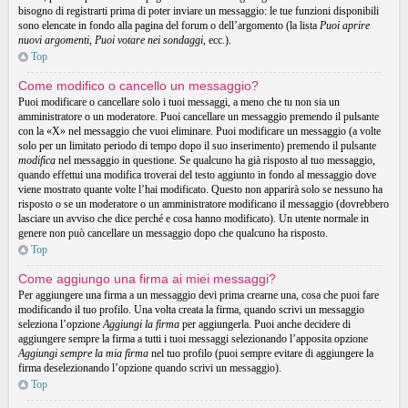
bisogno di registrarti prima di poter inviare un messaggio: le tue funzioni disponibili
sono elencate in fondo alla pagina del forum o dell’argomento (la lista
Puoi aprire
nuovi argomenti
,
Puoi votare nei sondaggi
, ecc.).
Top
Come modifico o cancello un messaggio?
Puoi modificare o cancellare solo i tuoi messaggi, a meno che tu non sia un
amministratore o un moderatore. Puoi cancellare un messaggio premendo il pulsante
con la «X» nel messaggio che vuoi eliminare. Puoi modificare un messaggio (a volte
solo per un limitato periodo di tempo dopo il suo inserimento) premendo il pulsante
modifica
nel messaggio in questione. Se qualcuno ha già risposto al tuo messaggio,
quando effettui una modifica troverai del testo aggiunto in fondo al messaggio dove
viene mostrato quante volte l’hai modificato. Questo non apparirà solo se nessuno ha
risposto o se un moderatore o un amministratore modificano il messaggio (dovrebbero
lasciare un avviso che dice perché e cosa hanno modificato). Un utente normale in
genere non può cancellare un messaggio dopo che qualcuno ha risposto.
Top
Come aggiungo una firma ai miei messaggi?
Per aggiungere una firma a un messaggio devi prima crearne una, cosa che puoi fare
modificando il tuo profilo. Una volta creata la firma, quando scrivi un messaggio
seleziona l’opzione
Aggiungi la firma
per aggiungerla. Puoi anche decidere di
aggiungere sempre la firma a tutti i tuoi messaggi selezionando l’apposita opzione
Aggiungi sempre la mia firma
nel tuo profilo (puoi sempre evitare di aggiungere la
firma deselezionando l’opzione quando scrivi un messaggio).
Top