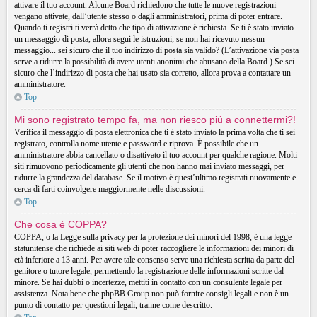
attivare il tuo account. Alcune Board richiedono che tutte le nuove registrazioni
vengano attivate, dall’utente stesso o dagli amministratori, prima di poter entrare.
Quando ti registri ti verrà detto che tipo di attivazione è richiesta. Se ti è stato inviato
un messaggio di posta, allora segui le istruzioni; se non hai ricevuto nessun
messaggio... sei sicuro che il tuo indirizzo di posta sia valido? (L’attivazione via posta
serve a ridurre la possibilità di avere utenti anonimi che abusano della Board.) Se sei
sicuro che l’indirizzo di posta che hai usato sia corretto, allora prova a contattare un
amministratore.
Top
Mi sono registrato tempo fa, ma non riesco piú a connettermi?!
Verifica il messaggio di posta elettronica che ti è stato inviato la prima volta che ti sei
registrato, controlla nome utente e password e riprova. È possibile che un
amministratore abbia cancellato o disattivato il tuo account per qualche ragione. Molti
siti rimuovono periodicamente gli utenti che non hanno mai inviato messaggi, per
ridurre la grandezza del database. Se il motivo è quest’ultimo registrati nuovamente e
cerca di farti coinvolgere maggiormente nelle discussioni.
Top
Che cosa è COPPA?
COPPA, o la Legge sulla privacy per la protezione dei minori del 1998, è una legge
statunitense che richiede ai siti web di poter raccogliere le informazioni dei minori di
età inferiore a 13 anni. Per avere tale consenso serve una richiesta scritta da parte del
genitore o tutore legale, permettendo la registrazione delle informazioni scritte dal
minore. Se hai dubbi o incertezze, mettiti in contatto con un consulente legale per
assistenza. Nota bene che phpBB Group non può fornire consigli legali e non è un
punto di contatto per questioni legali, tranne come descritto.