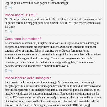
leggi la guida, accessibile dalla pagina di invio messaggi.
Top
Posso usare l’HTML?
No. Non è possibile inserire del codice HTML e ottenere che sia interpretato come tale
in questo forum. La maggior parte delle funzioni dell’HTML può essere sostituita dal
BBCode.
Top
Cosa sono le emoticon?
Le «emoticon» o «faccine» (in inglese,
emoticons
o
smileys
) sono piccole immagini
che possono essere usate per esprimere una sensazione o un’emozione con pochi
caratteri; ad es. :) significa felice, :( significa triste. Questo forum trasforma
automaticamente queste serie di caratteri in immagini. La lista completa delle emoticon
è visibile nella pagina di invio messaggi. Cerca di non esagerare nell’uso delle
emoticon, possono facilmente rendere un messaggio illeggibile, e un moderatore
potrebbe decidere di modificarlo o addirittura rimuoverlo.
Top
Posso inserire delle immagini?
Puoi inserire delle immagini nei tuoi messaggi. Se l’amministratore permette gli
allegati è possibile caricare delle immagini direttamente sulla Board, in alternativa devi
fare un collegamento a un’immagine ospitata su un server di pubblico accesso, ad es.
http://www.indirizzo-del-sito.com/immagine.gif. Non puoi inserire immagini che hai
sul tuo PC (a meno che non abbia un server!) o immagini che si trovano dietro sistemi
di autenticazione, come caselle di posta tipo yahoo o hotmail, siti protetti da codici di
accesso, ecc. Per inserire l’immagine, puoi usare il comando BBCode [img].