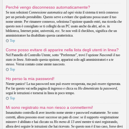
Perché vengo disconnesso automaticamente?
Se non selezioni
Connessione automatica ad ogni visita
il sistema ti terrà connesso
per un periodo prestabilito. Questo serve a evitare che qualcuno possa usare il tuo
nome utente. Per rimanere connesso, seleziona l’opzione quando entri, ma ricorda che
questo non è consigliato se ti colleghi da un PC usato anche da altri, ad es. in
biblioteca, Internet point, università, ecc. Se non vedi il checkbox, significa che un
amministratore ha disabilitato questa caratteristica.
Top
Come posso evitare di apparire nella lista degli utenti in linea?
Nel Pannello di Controllo Utente, sotto “Preferenze”, trovi l’opzione
Nascondi il tuo
stato in linea
. Attivando questa opzione, apparirai solo agli amministratori e a te
stesso. Verrai contato come utente nascosto.
Top
Ho perso la mia password!
Niente panico! La tua password non può essere recuperata, ma può essere rigenerata.
Per far questo vai nella pagina di ingresso e clicca su
Ho dimenticato la password
,
segui le istruzioni e tornerai in linea in poco tempo.
Top
Mi sono registrato ma non riesco a connettermi!
Innanzitutto controlla di aver inserito nome utente e password esattamente. Se sono
corretti, allora possono esser successe un paio di cose: se il supporto «registrazione
minore» è abilitato e hai cliccato su
Ho meno di 13 anni
mentre ti stavi registrando,
allora devi seguire le istruzioni che hai ricevuto. Se questo non è il tuo caso, forse devi