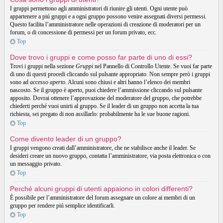
I gruppi permettono agli amministratori di riunire gli utenti. Ogni utente può
appartenere a piú gruppi e a ogni gruppo possono venire assegnati diversi permessi.
Questo facilita l’amministratore nelle operazioni di creazione di moderatori per un
forum, o di concessione di permessi per un forum privato, ecc.
Top
Dove trovo i gruppi e come posso far parte di uno di essi?
Trovi i gruppi nella sezione
Gruppi
nel Pannello di Controllo Utente. Se vuoi far parte
di uno di questi procedi cliccando sul pulsante appropriato. Non sempre però i gruppi
sono ad
accesso aperto
. Alcuni sono chiusi e altri hanno l’elenco dei membri
nascosto. Se il gruppo è aperto, puoi chiedere l’ammissione cliccando sul pulsante
apposito. Dovrai ottenere l’approvazione del moderatore del gruppo, che potrebbe
chiederti perché vuoi unirti al gruppo. Se il leader di un gruppo non accetta la tua
richiesta, sei pregato di non assillarlo: probabilmente ha le sue buone ragioni.
Top
Come divento leader di un gruppo?
I gruppi vengono creati dall’amministratore, che ne stabilisce anche il leader. Se
desideri creare un nuovo gruppo, contatta l’amministratore, via posta elettronica o con
un messaggio privato.
Top
Perché alcuni gruppi di utenti appaiono in colori differenti?
È possibile per l’amministratore del forum assegnare un colore ai membri di un
gruppo per rendere piú semplice identificarli.
Top