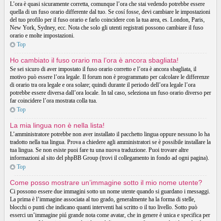
L’ora è quasi sicuramente corretta, comunque l’ora che stai vedendo potrebbe essere
quella di un fuso orario differente dal tuo. Se cosí fosse, devi cambiare le impostazioni
del tuo profilo per il fuso orario e farlo coincidere con la tua area, es. London, Paris,
New York, Sydney, ecc. Nota che solo gli utenti registrati possono cambiare il fuso
orario e molte impostazioni.
Top
Ho cambiato il fuso orario ma l’ora è ancora sbagliata!
Se sei sicuro di aver impostato il fuso orario corretto e l’ora è ancora sbagliata, il
motivo può essere l’ora legale. Il forum non è programmato per calcolare le differenze
di orario tra ora legale e ora solare; quindi durante il periodo dell’ora legale l’ora
potrebbe essere diversa dall’ora locale. In tal caso, seleziona un fuso orario diverso per
far coincidere l’ora mostrata colla tua.
Top
La mia lingua non è nella lista!
L’amministratore potrebbe non aver installato il pacchetto lingua oppure nessuno lo ha
tradotto nella tua lingua. Prova a chiedere agli amministratori se è possibile installare la
tua lingua. Se non esiste puoi fare tu una nuova traduzione. Puoi trovare altre
informazioni al sito del phpBB Group (trovi il collegamento in fondo ad ogni pagina).
Top
Come posso mostrare un’immagine sotto il mio nome utente?
Ci possono essere due immagini sotto un nome utente quando si guardano i messaggi.
La prima è l’immagine associata al tuo grado, generalmente ha la forma di stelle,
blocchi o punti che indicano quanti interventi hai scritto o il tuo livello. Sotto può
esserci un’immagine piú grande nota come avatar, che in genere è unica e specifica per