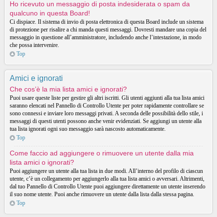
Ho ricevuto un messaggio di posta indesiderata o spam da
qualcuno in questa Board!
Ci dispiace. Il sistema di invio di posta elettronica di questa Board include un sistema
di protezione per risalire a chi manda questi messaggi. Dovresti mandare una copia del
messaggio in questione all’amministratore, includendo anche l’intestazione, in modo
che possa intervenire.
Top
Amici e ignorati
Che cos’è la mia lista amici e ignorati?
Puoi usare queste liste per gestire gli altri iscritti. Gli utenti aggiunti alla tua lista amici
saranno elencati nel Pannello di Controllo Utente per poter rapidamente controllare se
sono connessi e inviare loro messaggi privati. A seconda delle possibilità dello stile, i
messaggi di questi utenti possono anche venir evidenziati. Se aggiungi un utente alla
tua lista ignorati ogni suo messaggio sarà nascosto automaticamente.
Top
Come faccio ad aggiungere o rimuovere un utente dalla mia
lista amici o ignorati?
Puoi aggiungere un utente alla tua lista in due modi. All’interno del profilo di ciascun
utente, c’è un collegamento per aggiungerlo alla tua lista amici o avversari. Altrimenti,
dal tuo Pannello di Controllo Utente puoi aggiungere direttamente un utente inserendo
il suo nome utente. Puoi anche rimuovere un utente dalla lista dalla stessa pagina.
Top