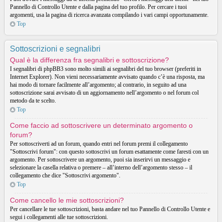
Pannello di Controllo Utente e dalla pagina del tuo profilo. Per cercare i tuoi
argomenti, usa la pagina di ricerca avanzata compilando i vari campi opportunamente.
Top
Sottoscrizioni e segnalibri
Qual è la differenza fra segnalibri e sottoscrizione?
I segnalibri di phpBB3 sono molto simili ai segnalibri del tuo browser (preferiti in
Internet Explorer). Non vieni necessariamente avvisato quando c’è una risposta, ma
hai modo di tornare facilmente all’argomento; al contrario, in seguito ad una
sottoscrizione sarai avvisato di un aggiornamento nell’argomento o nel forum col
metodo da te scelto.
Top
Come faccio ad sottoscrivere un determinato argomento o
forum?
Per sottoscriverti ad un forum, quando entri nel forum premi il collegamento
"Sottoscrivi forum": con questo sottoscrivi un forum esattamente come faresti con un
argomento. Per sottoscrivere un argomento, puoi sia inserirvi un messaggio e
selezionare la casella relativa o premere – all’interno dell’argomento stesso – il
collegamento che dice "Sottoscrivi argomento".
Top
Come cancello le mie sottoscrizioni?
Per cancellare le tue sottoscrizioni, basta andare nel tuo Pannello di Controllo Utente e
segui i collegamenti alle tue sottoscrizioni.