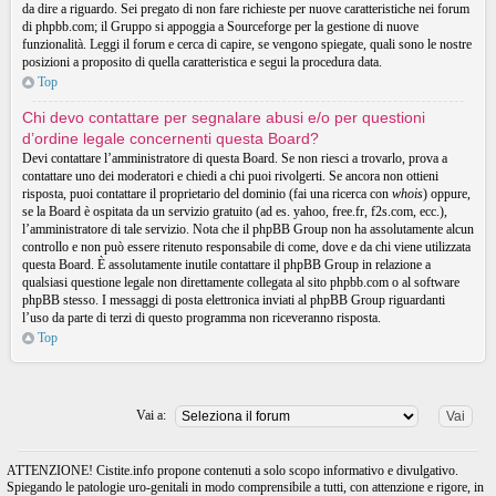
da dire a riguardo. Sei pregato di non fare richieste per nuove caratteristiche nei forum
di phpbb.com; il Gruppo si appoggia a Sourceforge per la gestione di nuove
funzionalità. Leggi il forum e cerca di capire, se vengono spiegate, quali sono le nostre
posizioni a proposito di quella caratteristica e segui la procedura data.
Top
Chi devo contattare per segnalare abusi e/o per questioni
d’ordine legale concernenti questa Board?
Devi contattare l’amministratore di questa Board. Se non riesci a trovarlo, prova a
contattare uno dei moderatori e chiedi a chi puoi rivolgerti. Se ancora non ottieni
risposta, puoi contattare il proprietario del dominio (fai una ricerca con
whois
) oppure,
se la Board è ospitata da un servizio gratuito (ad es. yahoo, free.fr, f2s.com, ecc.),
l’amministratore di tale servizio. Nota che il phpBB Group non ha assolutamente alcun
controllo e non può essere ritenuto responsabile di come, dove e da chi viene utilizzata
questa Board. È assolutamente inutile contattare il phpBB Group in relazione a
qualsiasi questione legale non direttamente collegata al sito phpbb.com o al software
phpBB stesso. I messaggi di posta elettronica inviati al phpBB Group riguardanti
l’uso da parte di terzi di questo programma non riceveranno risposta.
Top
Vai a:
ATTENZIONE! Cistite.info propone contenuti a solo scopo informativo e divulgativo.
Spiegando le patologie uro-genitali in modo comprensibile a tutti, con attenzione e rigore, in