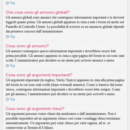
Top
Che cosa sono gli annunci globali?
Gli annunci globali sono annunci che contengono informazioni importanti e tu dovresti
leggerli quanto prima. Gli annunci globali appaiono in cima a tutti i forum ed anche nel
Pannello di Controllo Utente. La possibilità di scrivere su un annuncio globale dipende
dai permessi concessi dall’amministratore.
Top
Cosa sono gli annunci?
Gli annunci contengono spesso informazioni importanti e dovrebbero essere letti
prima possibile. Gli annunci appaiono in cima a ogni pagina del forum in cui sono stati
scritti. L’amministratore può decidere se un utente può scrivere annunci o meno.
Top
Cosa sono gli argomenti importanti?
Gli argomenti importanti (in inglese, Sticky Topics) appaiono in cima alla prima pagina
del forum in cui sono stati scritti (dopo eventuali annunci). Come si intuisce dal nome
stesso, contengono informazioni importanti e dovrebbero essere lette sempre. Come
per gli annunci, l’amministratore può decidere se un utente può scriverli o meno.
Top
Cosa sono gli argomenti chiusi?
Gli argomenti possono venire chiusi dai moderatori o dall’amministratore. Non è
possibile rispondere ad un argomento chiuso cosí come i sondaggi chiusi terminano
automaticamente. Un argomento può venir chiuso per varie ragioni, ad es. se
contravviene ai Termini di Utilizzo.