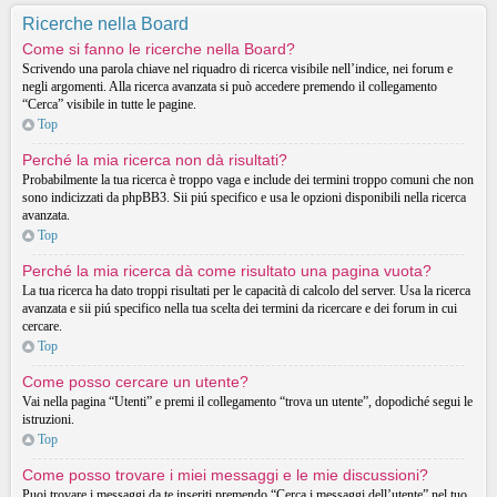
Ricerche nella Board
Come si fanno le ricerche nella Board?
Scrivendo una parola chiave nel riquadro di ricerca visibile nell’indice, nei forum e
negli argomenti. Alla ricerca avanzata si può accedere premendo il collegamento
“Cerca” visibile in tutte le pagine.
Top
Perché la mia ricerca non dà risultati?
Probabilmente la tua ricerca è troppo vaga e include dei termini troppo comuni che non
sono indicizzati da phpBB3. Sii piú specifico e usa le opzioni disponibili nella ricerca
avanzata.
Top
Perché la mia ricerca dà come risultato una pagina vuota?
La tua ricerca ha dato troppi risultati per le capacità di calcolo del server. Usa la ricerca
avanzata e sii piú specifico nella tua scelta dei termini da ricercare e dei forum in cui
cercare.
Top
Come posso cercare un utente?
Vai nella pagina “Utenti” e premi il collegamento “trova un utente”, dopodiché segui le
istruzioni.
Top
Come posso trovare i miei messaggi e le mie discussioni?
Puoi trovare i messaggi da te inseriti premendo “Cerca i messaggi dell’utente” nel tuo