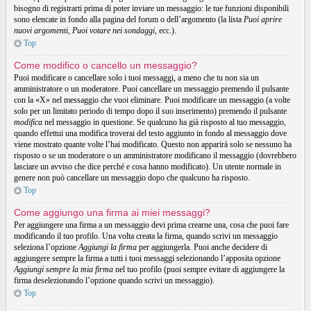
bisogno di registrarti prima di poter inviare un messaggio: le tue funzioni disponibili
sono elencate in fondo alla pagina del forum o dell’argomento (la lista
Puoi aprire
nuovi argomenti
,
Puoi votare nei sondaggi
, ecc.).
Top
Come modifico o cancello un messaggio?
Puoi modificare o cancellare solo i tuoi messaggi, a meno che tu non sia un
amministratore o un moderatore. Puoi cancellare un messaggio premendo il pulsante
con la «X» nel messaggio che vuoi eliminare. Puoi modificare un messaggio (a volte
solo per un limitato periodo di tempo dopo il suo inserimento) premendo il pulsante
modifica
nel messaggio in questione. Se qualcuno ha già risposto al tuo messaggio,
quando effettui una modifica troverai del testo aggiunto in fondo al messaggio dove
viene mostrato quante volte l’hai modificato. Questo non apparirà solo se nessuno ha
risposto o se un moderatore o un amministratore modificano il messaggio (dovrebbero
lasciare un avviso che dice perché e cosa hanno modificato). Un utente normale in
genere non può cancellare un messaggio dopo che qualcuno ha risposto.
Top
Come aggiungo una firma ai miei messaggi?
Per aggiungere una firma a un messaggio devi prima crearne una, cosa che puoi fare
modificando il tuo profilo. Una volta creata la firma, quando scrivi un messaggio
seleziona l’opzione
Aggiungi la firma
per aggiungerla. Puoi anche decidere di
aggiungere sempre la firma a tutti i tuoi messaggi selezionando l’apposita opzione
Aggiungi sempre la mia firma
nel tuo profilo (puoi sempre evitare di aggiungere la
firma deselezionando l’opzione quando scrivi un messaggio).
Top