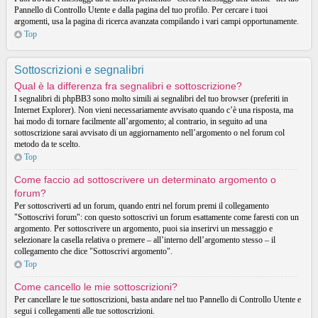
Pannello di Controllo Utente e dalla pagina del tuo profilo. Per cercare i tuoi
argomenti, usa la pagina di ricerca avanzata compilando i vari campi opportunamente.
Top
Sottoscrizioni e segnalibri
Qual è la differenza fra segnalibri e sottoscrizione?
I segnalibri di phpBB3 sono molto simili ai segnalibri del tuo browser (preferiti in
Internet Explorer). Non vieni necessariamente avvisato quando c’è una risposta, ma
hai modo di tornare facilmente all’argomento; al contrario, in seguito ad una
sottoscrizione sarai avvisato di un aggiornamento nell’argomento o nel forum col
metodo da te scelto.
Top
Come faccio ad sottoscrivere un determinato argomento o
forum?
Per sottoscriverti ad un forum, quando entri nel forum premi il collegamento
"Sottoscrivi forum": con questo sottoscrivi un forum esattamente come faresti con un
argomento. Per sottoscrivere un argomento, puoi sia inserirvi un messaggio e
selezionare la casella relativa o premere – all’interno dell’argomento stesso – il
collegamento che dice "Sottoscrivi argomento".
Top
Come cancello le mie sottoscrizioni?
Per cancellare le tue sottoscrizioni, basta andare nel tuo Pannello di Controllo Utente e
segui i collegamenti alle tue sottoscrizioni.