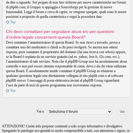
da dire a riguardo. Sei pregato di non fare richieste per nuove caratteristiche nei forum
di phpbb.com; il Gruppo si appoggia a Sourceforge per la gestione di nuove
funzionalità. Leggi il forum e cerca di capire, se vengono spiegate, quali sono le nostre
posizioni a proposito di quella caratteristica e segui la procedura data.
Top
Chi devo contattare per segnalare abusi e/o per questioni
d’ordine legale concernenti questa Board?
Devi contattare l’amministratore di questa Board. Se non riesci a trovarlo, prova a
contattare uno dei moderatori e chiedi a chi puoi rivolgerti. Se ancora non ottieni
risposta, puoi contattare il proprietario del dominio (fai una ricerca con
whois
) oppure,
se la Board è ospitata da un servizio gratuito (ad es. yahoo, free.fr, f2s.com, ecc.),
l’amministratore di tale servizio. Nota che il phpBB Group non ha assolutamente alcun
controllo e non può essere ritenuto responsabile di come, dove e da chi viene utilizzata
questa Board. È assolutamente inutile contattare il phpBB Group in relazione a
qualsiasi questione legale non direttamente collegata al sito phpbb.com o al software
phpBB stesso. I messaggi di posta elettronica inviati al phpBB Group riguardanti
l’uso da parte di terzi di questo programma non riceveranno risposta.
Top
Vai a:
ATTENZIONE! Cistite.info propone contenuti a solo scopo informativo e divulgativo.
Spiegando le patologie uro-genitali in modo comprensibile a tutti, con attenzione e rigore, in