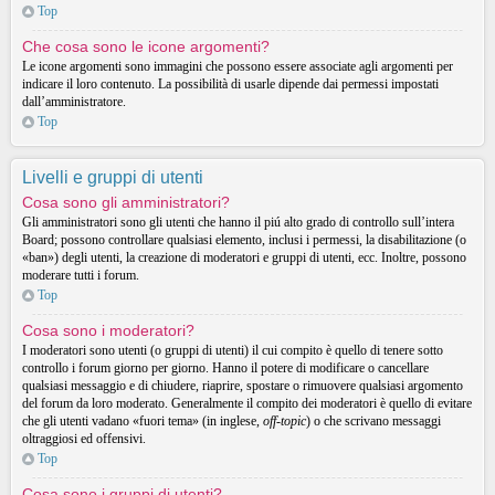
Top
Che cosa sono le icone argomenti?
Le icone argomenti sono immagini che possono essere associate agli argomenti per
indicare il loro contenuto. La possibilità di usarle dipende dai permessi impostati
dall’amministratore.
Top
Livelli e gruppi di utenti
Cosa sono gli amministratori?
Gli amministratori sono gli utenti che hanno il piú alto grado di controllo sull’intera
Board; possono controllare qualsiasi elemento, inclusi i permessi, la disabilitazione (o
«ban») degli utenti, la creazione di moderatori e gruppi di utenti, ecc. Inoltre, possono
moderare tutti i forum.
Top
Cosa sono i moderatori?
I moderatori sono utenti (o gruppi di utenti) il cui compito è quello di tenere sotto
controllo i forum giorno per giorno. Hanno il potere di modificare o cancellare
qualsiasi messaggio e di chiudere, riaprire, spostare o rimuovere qualsiasi argomento
del forum da loro moderato. Generalmente il compito dei moderatori è quello di evitare
che gli utenti vadano «fuori tema» (in inglese,
off-topic
) o che scrivano messaggi
oltraggiosi ed offensivi.
Top
Cosa sono i gruppi di utenti?