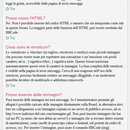
leggi la guida, accessibile dalla pagina di invio messaggi.
Top
Posso usare l’HTML?
No. Non è possibile inserire del codice HTML e ottenere che sia interpretato come tale
in questo forum. La maggior parte delle funzioni dell’HTML può essere sostituita dal
BBCode.
Top
Cosa sono le emoticon?
Le «emoticon» o «faccine» (in inglese,
emoticons
o
smileys
) sono piccole immagini
che possono essere usate per esprimere una sensazione o un’emozione con pochi
caratteri; ad es. :) significa felice, :( significa triste. Questo forum trasforma
automaticamente queste serie di caratteri in immagini. La lista completa delle emoticon
è visibile nella pagina di invio messaggi. Cerca di non esagerare nell’uso delle
emoticon, possono facilmente rendere un messaggio illeggibile, e un moderatore
potrebbe decidere di modificarlo o addirittura rimuoverlo.
Top
Posso inserire delle immagini?
Puoi inserire delle immagini nei tuoi messaggi. Se l’amministratore permette gli
allegati è possibile caricare delle immagini direttamente sulla Board, in alternativa devi
fare un collegamento a un’immagine ospitata su un server di pubblico accesso, ad es.
http://www.indirizzo-del-sito.com/immagine.gif. Non puoi inserire immagini che hai
sul tuo PC (a meno che non abbia un server!) o immagini che si trovano dietro sistemi
di autenticazione, come caselle di posta tipo yahoo o hotmail, siti protetti da codici di
accesso, ecc. Per inserire l’immagine, puoi usare il comando BBCode [img].