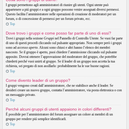
I gruppi permettono agli amministratori di riunire gli utenti. Ogni utente può
appartenere a piú gruppi e a ogni gruppo possono venire assegnati diversi permessi.
Questo facilita l’amministratore nelle operazioni di creazione di moderatori per un
forum, o di concessione di permessi per un forum privato, ecc.
Top
Dove trovo i gruppi e come posso far parte di uno di essi?
Trovi i gruppi nella sezione
Gruppi
nel Pannello di Controllo Utente. Se vuoi far parte
di uno di questi procedi cliccando sul pulsante appropriato. Non sempre però i gruppi
sono ad
accesso aperto
. Alcuni sono chiusi e altri hanno l’elenco dei membri
nascosto. Se il gruppo è aperto, puoi chiedere l’ammissione cliccando sul pulsante
apposito. Dovrai ottenere l’approvazione del moderatore del gruppo, che potrebbe
chiederti perché vuoi unirti al gruppo. Se il leader di un gruppo non accetta la tua
richiesta, sei pregato di non assillarlo: probabilmente ha le sue buone ragioni.
Top
Come divento leader di un gruppo?
I gruppi vengono creati dall’amministratore, che ne stabilisce anche il leader. Se
desideri creare un nuovo gruppo, contatta l’amministratore, via posta elettronica o con
un messaggio privato.
Top
Perché alcuni gruppi di utenti appaiono in colori differenti?
È possibile per l’amministratore del forum assegnare un colore ai membri di un
gruppo per rendere piú semplice identificarli.
Top