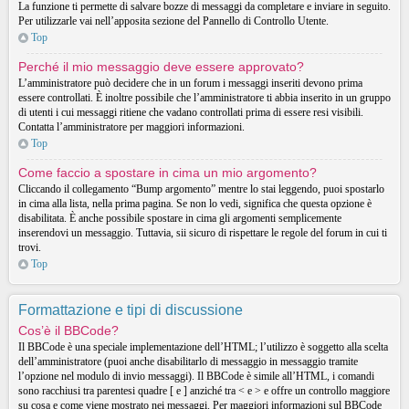
La funzione ti permette di salvare bozze di messaggi da completare e inviare in seguito.
Per utilizzarle vai nell’apposita sezione del Pannello di Controllo Utente.
Top
Perché il mio messaggio deve essere approvato?
L’amministratore può decidere che in un forum i messaggi inseriti devono prima
essere controllati. È inoltre possibile che l’amministratore ti abbia inserito in un gruppo
di utenti i cui messaggi ritiene che vadano controllati prima di essere resi visibili.
Contatta l’amministratore per maggiori informazioni.
Top
Come faccio a spostare in cima un mio argomento?
Cliccando il collegamento “Bump argomento” mentre lo stai leggendo, puoi spostarlo
in cima alla lista, nella prima pagina. Se non lo vedi, significa che questa opzione è
disabilitata. È anche possibile spostare in cima gli argomenti semplicemente
inserendovi un messaggio. Tuttavia, sii sicuro di rispettare le regole del forum in cui ti
trovi.
Top
Formattazione e tipi di discussione
Cos’è il BBCode?
Il BBCode è una speciale implementazione dell’HTML; l’utilizzo è soggetto alla scelta
dell’amministratore (puoi anche disabilitarlo di messaggio in messaggio tramite
l’opzione nel modulo di invio messaggi). Il BBCode è simile all’HTML, i comandi
sono racchiusi tra parentesi quadre [ e ] anziché tra < e > e offre un controllo maggiore
su cosa e come viene mostrato nei messaggi. Per maggiori informazioni sul BBCode