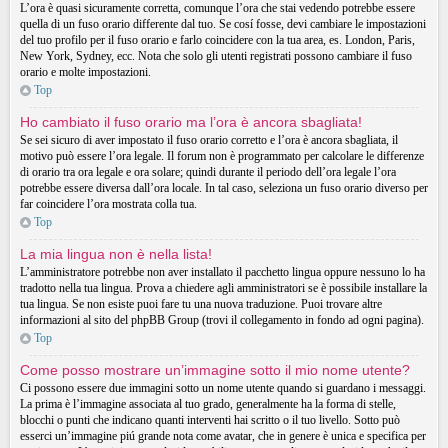
L’ora è quasi sicuramente corretta, comunque l’ora che stai vedendo potrebbe essere
quella di un fuso orario differente dal tuo. Se cosí fosse, devi cambiare le impostazioni
del tuo profilo per il fuso orario e farlo coincidere con la tua area, es. London, Paris,
New York, Sydney, ecc. Nota che solo gli utenti registrati possono cambiare il fuso
orario e molte impostazioni.
Top
Ho cambiato il fuso orario ma l’ora è ancora sbagliata!
Se sei sicuro di aver impostato il fuso orario corretto e l’ora è ancora sbagliata, il
motivo può essere l’ora legale. Il forum non è programmato per calcolare le differenze
di orario tra ora legale e ora solare; quindi durante il periodo dell’ora legale l’ora
potrebbe essere diversa dall’ora locale. In tal caso, seleziona un fuso orario diverso per
far coincidere l’ora mostrata colla tua.
Top
La mia lingua non è nella lista!
L’amministratore potrebbe non aver installato il pacchetto lingua oppure nessuno lo ha
tradotto nella tua lingua. Prova a chiedere agli amministratori se è possibile installare la
tua lingua. Se non esiste puoi fare tu una nuova traduzione. Puoi trovare altre
informazioni al sito del phpBB Group (trovi il collegamento in fondo ad ogni pagina).
Top
Come posso mostrare un’immagine sotto il mio nome utente?
Ci possono essere due immagini sotto un nome utente quando si guardano i messaggi.
La prima è l’immagine associata al tuo grado, generalmente ha la forma di stelle,
blocchi o punti che indicano quanti interventi hai scritto o il tuo livello. Sotto può
esserci un’immagine piú grande nota come avatar, che in genere è unica e specifica per