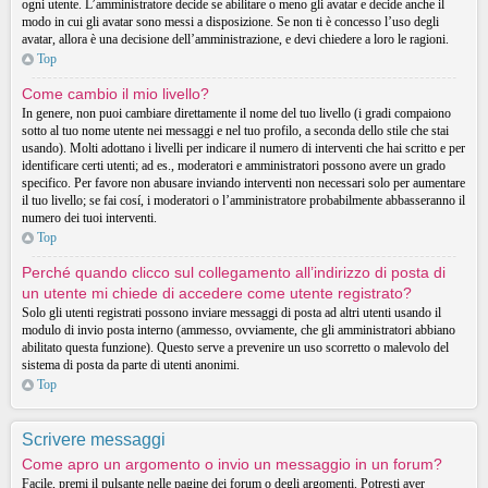
ogni utente. L’amministratore decide se abilitare o meno gli avatar e decide anche il
modo in cui gli avatar sono messi a disposizione. Se non ti è concesso l’uso degli
avatar, allora è una decisione dell’amministrazione, e devi chiedere a loro le ragioni.
Top
Come cambio il mio livello?
In genere, non puoi cambiare direttamente il nome del tuo livello (i gradi compaiono
sotto al tuo nome utente nei messaggi e nel tuo profilo, a seconda dello stile che stai
usando). Molti adottano i livelli per indicare il numero di interventi che hai scritto e per
identificare certi utenti; ad es., moderatori e amministratori possono avere un grado
specifico. Per favore non abusare inviando interventi non necessari solo per aumentare
il tuo livello; se fai cosí, i moderatori o l’amministratore probabilmente abbasseranno il
numero dei tuoi interventi.
Top
Perché quando clicco sul collegamento all’indirizzo di posta di
un utente mi chiede di accedere come utente registrato?
Solo gli utenti registrati possono inviare messaggi di posta ad altri utenti usando il
modulo di invio posta interno (ammesso, ovviamente, che gli amministratori abbiano
abilitato questa funzione). Questo serve a prevenire un uso scorretto o malevolo del
sistema di posta da parte di utenti anonimi.
Top
Scrivere messaggi
Come apro un argomento o invio un messaggio in un forum?
Facile, premi il pulsante nelle pagine dei forum o degli argomenti. Potresti aver