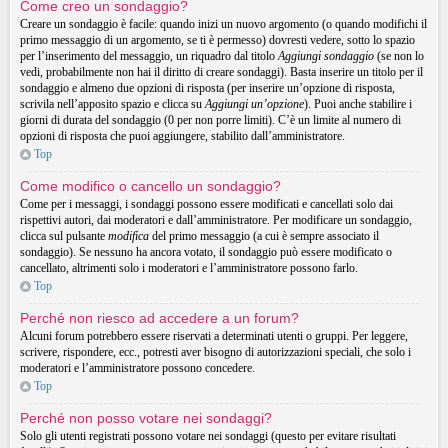
Come creo un sondaggio?
Creare un sondaggio è facile: quando inizi un nuovo argomento (o quando modifichi il
primo messaggio di un argomento, se ti è permesso) dovresti vedere, sotto lo spazio
per l’inserimento del messaggio, un riquadro dal titolo
Aggiungi sondaggio
(se non lo
vedi, probabilmente non hai il diritto di creare sondaggi). Basta inserire un titolo per il
sondaggio e almeno due opzioni di risposta (per inserire un’opzione di risposta,
scrivila nell’apposito spazio e clicca su
Aggiungi un’opzione
). Puoi anche stabilire i
giorni di durata del sondaggio (0 per non porre limiti). C’è un limite al numero di
opzioni di risposta che puoi aggiungere, stabilito dall’amministratore.
Top
Come modifico o cancello un sondaggio?
Come per i messaggi, i sondaggi possono essere modificati e cancellati solo dai
rispettivi autori, dai moderatori e dall’amministratore. Per modificare un sondaggio,
clicca sul pulsante
modifica
del primo messaggio (a cui è sempre associato il
sondaggio). Se nessuno ha ancora votato, il sondaggio può essere modificato o
cancellato, altrimenti solo i moderatori e l’amministratore possono farlo.
Top
Perché non riesco ad accedere a un forum?
Alcuni forum potrebbero essere riservati a determinati utenti o gruppi. Per leggere,
scrivere, rispondere, ecc., potresti aver bisogno di autorizzazioni speciali, che solo i
moderatori e l’amministratore possono concedere.
Top
Perché non posso votare nei sondaggi?
Solo gli utenti registrati possono votare nei sondaggi (questo per evitare risultati