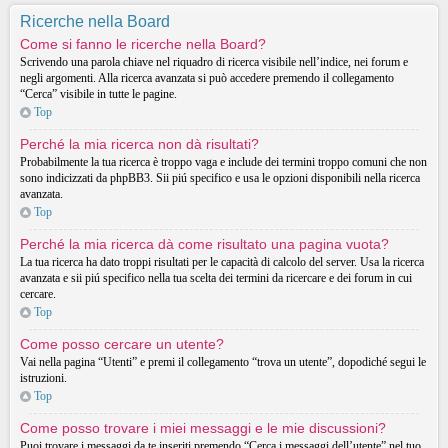
Ricerche nella Board
Come si fanno le ricerche nella Board?
Scrivendo una parola chiave nel riquadro di ricerca visibile nell’indice, nei forum e
negli argomenti. Alla ricerca avanzata si può accedere premendo il collegamento
“Cerca” visibile in tutte le pagine.
Top
Perché la mia ricerca non dà risultati?
Probabilmente la tua ricerca è troppo vaga e include dei termini troppo comuni che non
sono indicizzati da phpBB3. Sii piú specifico e usa le opzioni disponibili nella ricerca
avanzata.
Top
Perché la mia ricerca dà come risultato una pagina vuota?
La tua ricerca ha dato troppi risultati per le capacità di calcolo del server. Usa la ricerca
avanzata e sii piú specifico nella tua scelta dei termini da ricercare e dei forum in cui
cercare.
Top
Come posso cercare un utente?
Vai nella pagina “Utenti” e premi il collegamento “trova un utente”, dopodiché segui le
istruzioni.
Top
Come posso trovare i miei messaggi e le mie discussioni?
Puoi trovare i messaggi da te inseriti premendo “Cerca i messaggi dell’utente” nel tuo