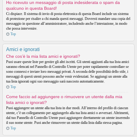
Ho ricevuto un messaggio di posta indesiderata o spam da
qualcuno in questa Board!
Ci dispiace. Il sistema di invio di posta elettronica di questa Board include un sistema
di protezione per risalire a chi manda questi messaggi. Dovresti mandare una copia del
messaggio in questione all’amministratore, includendo anche l’intestazione, in modo
che possa intervenire.
Top
Amici e ignorati
Che cos’è la mia lista amici e ignorati?
Puoi usare queste liste per gestire gli altri iscritti. Gli utenti aggiunti alla tua lista amici
saranno elencati nel Pannello di Controllo Utente per poter rapidamente controllare se
sono connessi e inviare loro messaggi privati. A seconda delle possibilità dello stile, i
messaggi di questi utenti possono anche venir evidenziati. Se aggiungi un utente alla
tua lista ignorati ogni suo messaggio sarà nascosto automaticamente.
Top
Come faccio ad aggiungere o rimuovere un utente dalla mia
lista amici o ignorati?
Puoi aggiungere un utente alla tua lista in due modi. All’interno del profilo di ciascun
utente, c’è un collegamento per aggiungerlo alla tua lista amici o avversari. Altrimenti,
dal tuo Pannello di Controllo Utente puoi aggiungere direttamente un utente inserendo
il suo nome utente. Puoi anche rimuovere un utente dalla lista dalla stessa pagina.
Top