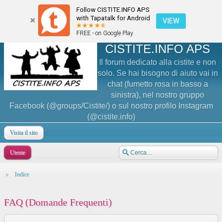
Follow CISTITE.INFO APS
with Tapatalk for Android
VIEW
FREE - on Google Play
CISTITE.INFO APS
Il forum dedicato alla cistite e non
solo. Se hai bisogno di aiuto vai in
chat (fumetto rosa in basso a
sinistra), nel nostro gruppo
Facebook (@groups/Cistite/) o sul nostro profilo Instagram
(@cistite.info)
Visita il sito
Utente
Indice
FAQ (Domande Frequenti)