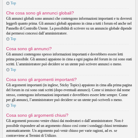
Top
Che cosa sono gli annunci globali?
Gli annunci globali sono annunci che contengono informazioni importanti e tu dovresti
leggerli quanto prima. Gli annunci globali appaiono in cima a tutti i forum ed anche nel
Pannello di Controllo Utente. La possibilità di scrivere su un annuncio globale dipende
dai permessi concessi dall’amministratore.
Top
Cosa sono gli annunci?
Gli annunci contengono spesso informazioni importanti e dovrebbero essere letti
prima possibile. Gli annunci appaiono in cima a ogni pagina del forum in cui sono stati
scritti. L’amministratore può decidere se un utente può scrivere annunci o meno.
Top
Cosa sono gli argomenti importanti?
Gli argomenti importanti (in inglese, Sticky Topics) appaiono in cima alla prima pagina
del forum in cui sono stati scritti (dopo eventuali annunci). Come si intuisce dal nome
stesso, contengono informazioni importanti e dovrebbero essere lette sempre. Come
per gli annunci, l’amministratore può decidere se un utente può scriverli o meno.
Top
Cosa sono gli argomenti chiusi?
Gli argomenti possono venire chiusi dai moderatori o dall’amministratore. Non è
possibile rispondere ad un argomento chiuso cosí come i sondaggi chiusi terminano
automaticamente. Un argomento può venir chiuso per varie ragioni, ad es. se
contravviene ai Termini di Utilizzo.