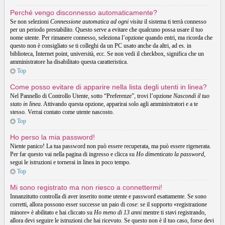
Perché vengo disconnesso automaticamente?
Se non selezioni
Connessione automatica ad ogni visita
il sistema ti terrà connesso
per un periodo prestabilito. Questo serve a evitare che qualcuno possa usare il tuo
nome utente. Per rimanere connesso, seleziona l’opzione quando entri, ma ricorda che
questo non è consigliato se ti colleghi da un PC usato anche da altri, ad es. in
biblioteca, Internet point, università, ecc. Se non vedi il checkbox, significa che un
amministratore ha disabilitato questa caratteristica.
Top
Come posso evitare di apparire nella lista degli utenti in linea?
Nel Pannello di Controllo Utente, sotto “Preferenze”, trovi l’opzione
Nascondi il tuo
stato in linea
. Attivando questa opzione, apparirai solo agli amministratori e a te
stesso. Verrai contato come utente nascosto.
Top
Ho perso la mia password!
Niente panico! La tua password non può essere recuperata, ma può essere rigenerata.
Per far questo vai nella pagina di ingresso e clicca su
Ho dimenticato la password
,
segui le istruzioni e tornerai in linea in poco tempo.
Top
Mi sono registrato ma non riesco a connettermi!
Innanzitutto controlla di aver inserito nome utente e password esattamente. Se sono
corretti, allora possono esser successe un paio di cose: se il supporto «registrazione
minore» è abilitato e hai cliccato su
Ho meno di 13 anni
mentre ti stavi registrando,
allora devi seguire le istruzioni che hai ricevuto. Se questo non è il tuo caso, forse devi