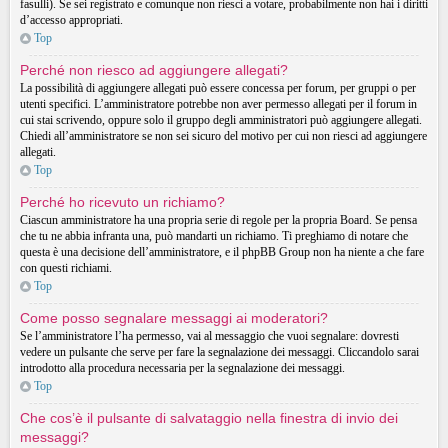
fasulli). Se sei registrato e comunque non riesci a votare, probabilmente non hai i diritti
d’accesso appropriati.
Top
Perché non riesco ad aggiungere allegati?
La possibilità di aggiungere allegati può essere concessa per forum, per gruppi o per
utenti specifici. L’amministratore potrebbe non aver permesso allegati per il forum in
cui stai scrivendo, oppure solo il gruppo degli amministratori può aggiungere allegati.
Chiedi all’amministratore se non sei sicuro del motivo per cui non riesci ad aggiungere
allegati.
Top
Perché ho ricevuto un richiamo?
Ciascun amministratore ha una propria serie di regole per la propria Board. Se pensa
che tu ne abbia infranta una, può mandarti un richiamo. Ti preghiamo di notare che
questa è una decisione dell’amministratore, e il phpBB Group non ha niente a che fare
con questi richiami.
Top
Come posso segnalare messaggi ai moderatori?
Se l’amministratore l’ha permesso, vai al messaggio che vuoi segnalare: dovresti
vedere un pulsante che serve per fare la segnalazione dei messaggi. Cliccandolo sarai
introdotto alla procedura necessaria per la segnalazione dei messaggi.
Top
Che cos’è il pulsante di salvataggio nella finestra di invio dei
messaggi?