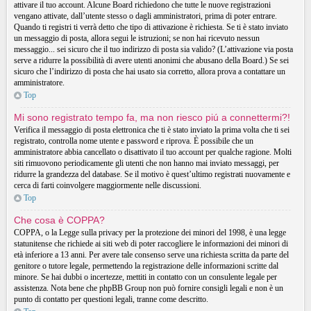
attivare il tuo account. Alcune Board richiedono che tutte le nuove registrazioni
vengano attivate, dall’utente stesso o dagli amministratori, prima di poter entrare.
Quando ti registri ti verrà detto che tipo di attivazione è richiesta. Se ti è stato inviato
un messaggio di posta, allora segui le istruzioni; se non hai ricevuto nessun
messaggio... sei sicuro che il tuo indirizzo di posta sia valido? (L’attivazione via posta
serve a ridurre la possibilità di avere utenti anonimi che abusano della Board.) Se sei
sicuro che l’indirizzo di posta che hai usato sia corretto, allora prova a contattare un
amministratore.
Top
Mi sono registrato tempo fa, ma non riesco piú a connettermi?!
Verifica il messaggio di posta elettronica che ti è stato inviato la prima volta che ti sei
registrato, controlla nome utente e password e riprova. È possibile che un
amministratore abbia cancellato o disattivato il tuo account per qualche ragione. Molti
siti rimuovono periodicamente gli utenti che non hanno mai inviato messaggi, per
ridurre la grandezza del database. Se il motivo è quest’ultimo registrati nuovamente e
cerca di farti coinvolgere maggiormente nelle discussioni.
Top
Che cosa è COPPA?
COPPA, o la Legge sulla privacy per la protezione dei minori del 1998, è una legge
statunitense che richiede ai siti web di poter raccogliere le informazioni dei minori di
età inferiore a 13 anni. Per avere tale consenso serve una richiesta scritta da parte del
genitore o tutore legale, permettendo la registrazione delle informazioni scritte dal
minore. Se hai dubbi o incertezze, mettiti in contatto con un consulente legale per
assistenza. Nota bene che phpBB Group non può fornire consigli legali e non è un
punto di contatto per questioni legali, tranne come descritto.