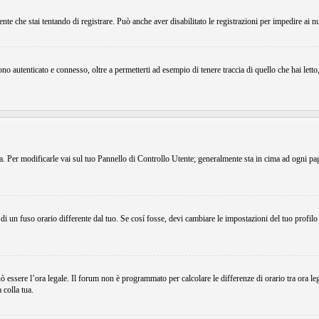
ente che stai tentando di registrare. Può anche aver disabilitato le registrazioni per impedire ai n
o autenticato e connesso, oltre a permetterti ad esempio di tenere traccia di quello che hai letto
ema. Per modificarle vai sul tuo Pannello di Controllo Utente; generalmente sta in cima ad ogni p
i un fuso orario differente dal tuo. Se cosí fosse, devi cambiare le impostazioni del tuo profilo
.
uò essere l’ora legale. Il forum non è programmato per calcolare le differenze di orario tra ora le
 colla tua.