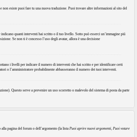
Se non esiste puoi fare tu una nuova traduzione. Puoi trovare altre informazioni al sito del
dicano quanti interventi hai scritto o il tuo livello. Sotto può esserci un’immagine piú
sizione. Se non ti è concesso l’uso degli avatar, allora è una decisione
no i livelli per indicare il numero di interventi che hai scritto e per identificare certi
ratori o l’amministratore probabilmente abbasseranno il numero dei tuoi interventi.
unzione). Questo serve a prevenire un uso scorretto o malevolo del sistema di posta da parte
o alla pagina del forum o dell’argomento (la lista
Puoi aprire nuovi argomenti
,
Puoi votare