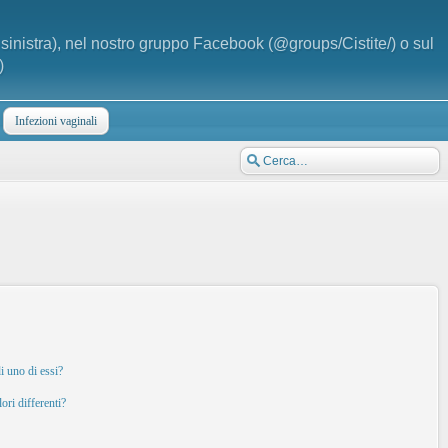
a sinistra), nel nostro gruppo Facebook (@groups/Cistite/) o sul
)
Infezioni vaginali
i uno di essi?
ori differenti?