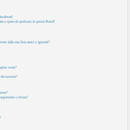
esiderati!
ata o spam da qualcuno in questa Board!
nte dalla mia lista amici o ignorati?
pagina vuota?
 discussioni?
izione?
o argomento o forum?
?