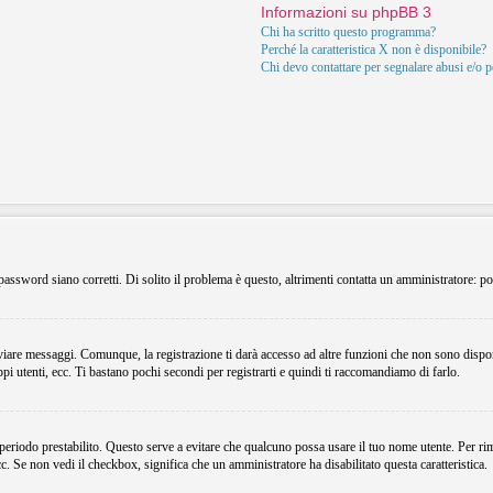
Informazioni su phpBB 3
Chi ha scritto questo programma?
Perché la caratteristica X non è disponibile?
Chi devo contattare per segnalare abusi e/o 
assword siano corretti. Di solito il problema è questo, altrimenti contatta un amministratore: po
viare messaggi. Comunque, la registrazione ti darà accesso ad altre funzioni che non sono dispon
ppi utenti, ecc. Ti bastano pochi secondi per registrarti e quindi ti raccomandiamo di farlo.
 periodo prestabilito. Questo serve a evitare che qualcuno possa usare il tuo nome utente. Per r
ecc. Se non vedi il checkbox, significa che un amministratore ha disabilitato questa caratteristica.