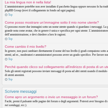
La mia lingua non è nella lista!
L’amministratore potrebbe non aver installato il pacchetto lingua oppure nessuno lo ha tradott
phpBB Group (trovi il collegamento in fondo ad ogni pagina).
Top
Come posso mostrare un’immagine sotto il mio nome utente?
Ci possono essere due immagini sotto un nome utente quando si guardano i messaggi. La prima
grande nota come avatar, che in genere è unica e specifica per ogni utente. L’amministratore 
dell’amministrazione, e devi chiedere a loro le ragioni.
Top
Come cambio il mio livello?
In genere, non puoi cambiare direttamente il nome del tuo livello (i gradi compaiono sotto al t
utenti; ad es., moderatori e amministratori possono avere un grado specifico. Per favore non
Top
Perché quando clicco sul collegamento all’indirizzo di posta di un 
Solo gli utenti registrati possono inviare messaggi di posta ad altri utenti usando il modul
di utenti anonimi.
Top
Scrivere messaggi
Come apro un argomento o invio un messaggio in un forum?
Facile, premi il pulsante nelle pagine dei forum o degli argomenti. Potresti aver bisogno di 
nei sondaggi
, ecc.).