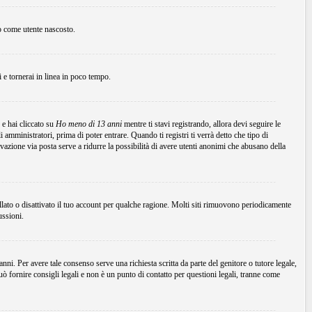
to come utente nascosto.
ni e tornerai in linea in poco tempo.
 e hai cliccato su
Ho meno di 13 anni
mentre ti stavi registrando, allora devi seguire le
 amministratori, prima di poter entrare. Quando ti registri ti verrà detto che tipo di
tivazione via posta serve a ridurre la possibilità di avere utenti anonimi che abusano della
ellato o disattivato il tuo account per qualche ragione. Molti siti rimuovono periodicamente
ussioni.
ni. Per avere tale consenso serve una richiesta scritta da parte del genitore o tutore legale,
 fornire consigli legali e non è un punto di contatto per questioni legali, tranne come