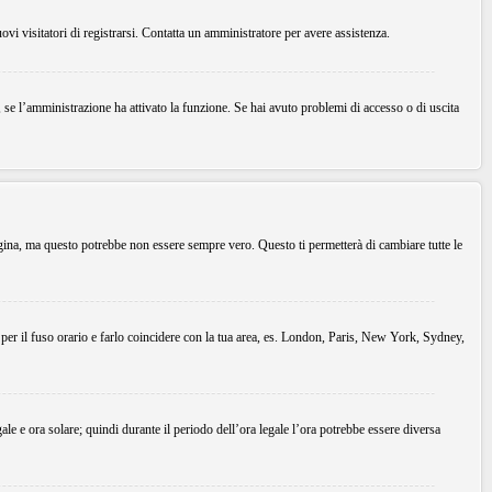
uovi visitatori di registrarsi. Contatta un amministratore per avere assistenza.
, se l’amministrazione ha attivato la funzione. Se hai avuto problemi di accesso o di uscita
agina, ma questo potrebbe non essere sempre vero. Questo ti permetterà di cambiare tutte le
 per il fuso orario e farlo coincidere con la tua area, es. London, Paris, New York, Sydney,
gale e ora solare; quindi durante il periodo dell’ora legale l’ora potrebbe essere diversa