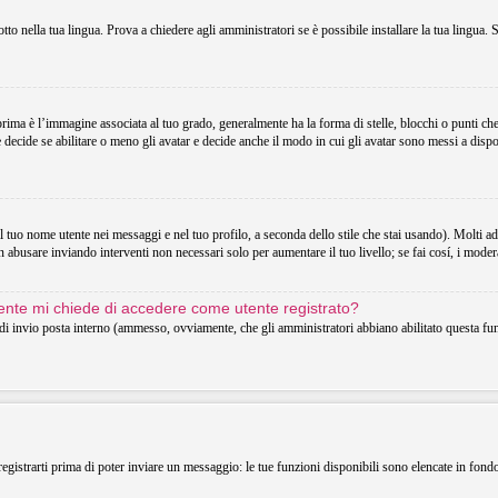
o nella tua lingua. Prova a chiedere agli amministratori se è possibile installare la tua lingua. 
 è l’immagine associata al tuo grado, generalmente ha la forma di stelle, blocchi o punti che in
decide se abilitare o meno gli avatar e decide anche il modo in cui gli avatar sono messi a dispo
uo nome utente nei messaggi e nel tuo profilo, a seconda dello stile che stai usando). Molti adotta
 abusare inviando interventi non necessari solo per aumentare il tuo livello; se fai cosí, i mode
utente mi chiede di accedere come utente registrato?
o di invio posta interno (ammesso, ovviamente, che gli amministratori abbiano abilitato questa f
registrarti prima di poter inviare un messaggio: le tue funzioni disponibili sono elencate in fond