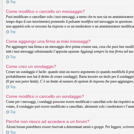
Top
Come modifico o cancello un messaggio?
Puoi modificare o cancellare solo i tuoi messaggi, a meno che tu non sia un amministrator
tempo dopo il suo inserimento) premendo il pulsante
modifica
nel messaggio in questione. 
non apparirà solo se nessuno ha risposto o se un moderatore o un amministratore modifica
Top
Come aggiungo una firma ai miei messaggi?
Per aggiungere una firma a un messaggio devi prima crearne una, cosa che puoi fare modific
tutti i tuoi messaggi selezionando l’apposita opzione
Aggiungi sempre la mia firma
nel tuo
Top
Come creo un sondaggio?
Creare un sondaggio è facile: quando inizi un nuovo argomento (o quando modifichi il prim
probabilmente non hai il diritto di creare sondaggi). Basta inserire un titolo per il sondaggi
(0 per non porre limiti). C’è un limite al numero di opzioni di risposta che puoi aggiungere,
Top
Come modifico o cancello un sondaggio?
Come per i messaggi, i sondaggi possono essere modificati e cancellati solo dai rispettivi a
votato, il sondaggio può essere modificato o cancellato, altrimenti solo i moderatori e l’am
Top
Perché non riesco ad accedere a un forum?
Alcuni forum potrebbero essere riservati a determinati utenti o gruppi. Per leggere, scrivere
Top