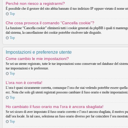
Perché non riesco a registrarmi?
È possibile che il gestore del sito abbia bannato il tuo indirizzo IP oppure vietato il nome ut
Top
Che cosa provoca il comando “Cancella cookie”?
La funzione “Cancella cookie” eliminerà tutti i cookie generati da phpBB i quali ti mantengon
dal sistema, la cancellazione dei cookie potrebbe risolvere tale disguido.
Top
Impostazioni e preferenze utente
Come cambio le mie impostazioni?
Se sei un utente registrato, tutte le tue impostazioni sono conservate nel database del sist
tue impostazioni e le preferenze.
Top
L’ora non è corretta!
L’ora è quasi sicuramente corretta, comunque l’ora che stai vedendo potrebbe essere quella d
ecc. Nota che solo gli utenti registrati possono cambiare il fuso orario e molte impostazioni
Top
Ho cambiato il fuso orario ma l’ora è ancora sbagliata!
Se sei sicuro di aver impostato il fuso orario corretto e l’ora è ancora sbagliata, il motivo p
dall’ora locale. In tal caso, seleziona un fuso orario diverso per far coincidere l’ora mostrata
Top