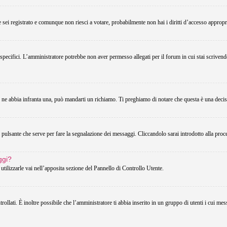
Se sei registrato e comunque non riesci a votare, probabilmente non hai i diritti d’accesso appropri
 specifici. L’amministratore potrebbe non aver permesso allegati per il forum in cui stai scriven
u ne abbia infranta una, può mandarti un richiamo. Ti preghiamo di notare che questa è una decis
pulsante che serve per fare la segnalazione dei messaggi. Cliccandolo sarai introdotto alla proc
ggi?
utilizzarle vai nell’apposita sezione del Pannello di Controllo Utente.
lati. È inoltre possibile che l’amministratore ti abbia inserito in un gruppo di utenti i cui messa