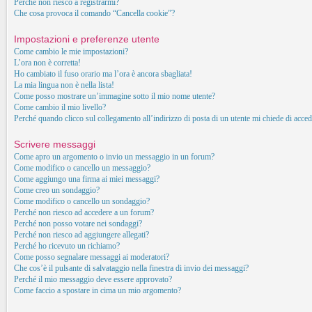
Perché non riesco a registrarmi?
Che cosa provoca il comando “Cancella cookie”?
Impostazioni e preferenze utente
Come cambio le mie impostazioni?
L’ora non è corretta!
Ho cambiato il fuso orario ma l’ora è ancora sbagliata!
La mia lingua non è nella lista!
Come posso mostrare un’immagine sotto il mio nome utente?
Come cambio il mio livello?
Perché quando clicco sul collegamento all’indirizzo di posta di un utente mi chiede di acced
Scrivere messaggi
Come apro un argomento o invio un messaggio in un forum?
Come modifico o cancello un messaggio?
Come aggiungo una firma ai miei messaggi?
Come creo un sondaggio?
Come modifico o cancello un sondaggio?
Perché non riesco ad accedere a un forum?
Perché non posso votare nei sondaggi?
Perché non riesco ad aggiungere allegati?
Perché ho ricevuto un richiamo?
Come posso segnalare messaggi ai moderatori?
Che cos’è il pulsante di salvataggio nella finestra di invio dei messaggi?
Perché il mio messaggio deve essere approvato?
Come faccio a spostare in cima un mio argomento?