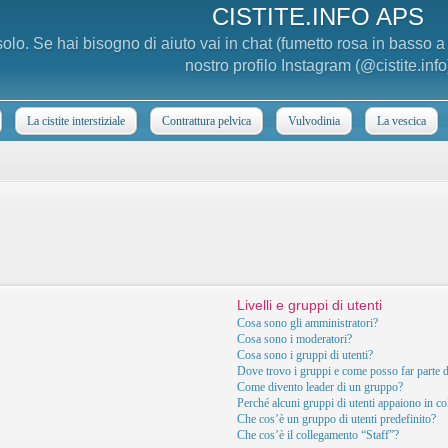
CISTITE.INFO APS
 solo. Se hai bisogno di aiuto vai in chat (fumetto rosa in basso 
nostro profilo Instagram (@cistite.info
La cistite interstiziale
Contrattura pelvica
Vulvodinia
La vescica
Livelli e gruppi di utenti
Cosa sono gli amministratori?
Cosa sono i moderatori?
Cosa sono i gruppi di utenti?
Dove trovo i gruppi e come posso far parte d
Come divento leader di un gruppo?
Perché alcuni gruppi di utenti appaiono in col
Che cos’è un gruppo di utenti predefinito?
Che cos’è il collegamento “Staff”?