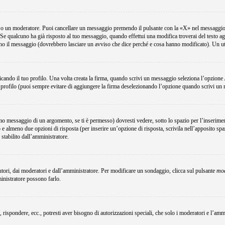
e o un moderatore. Puoi cancellare un messaggio premendo il pulsante con la «X» nel messaggio 
Se qualcuno ha già risposto al tuo messaggio, quando effettui una modifica troverai del testo a
no il messaggio (dovrebbero lasciare un avviso che dice perché e cosa hanno modificato). Un u
ando il tuo profilo. Una volta creata la firma, quando scrivi un messaggio seleziona l’opzione
 profilo (puoi sempre evitare di aggiungere la firma deselezionando l’opzione quando scrivi un
o messaggio di un argomento, se ti è permesso) dovresti vedere, sotto lo spazio per l’inserimen
o e almeno due opzioni di risposta (per inserire un’opzione di risposta, scrivila nell’apposito spa
 stabilito dall’amministratore.
utori, dai moderatori e dall’amministratore. Per modificare un sondaggio, clicca sul pulsante
mod
ministratore possono farlo.
, rispondere, ecc., potresti aver bisogno di autorizzazioni speciali, che solo i moderatori e l’a