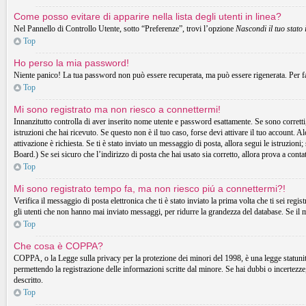
Come posso evitare di apparire nella lista degli utenti in linea?
Nel Pannello di Controllo Utente, sotto “Preferenze”, trovi l’opzione
Nascondi il tuo stato 
Top
Ho perso la mia password!
Niente panico! La tua password non può essere recuperata, ma può essere rigenerata. Per fa
Top
Mi sono registrato ma non riesco a connettermi!
Innanzitutto controlla di aver inserito nome utente e password esattamente. Se sono corretti,
istruzioni che hai ricevuto. Se questo non è il tuo caso, forse devi attivare il tuo account. A
attivazione è richiesta. Se ti è stato inviato un messaggio di posta, allora segui le istruzion
Board.) Se sei sicuro che l’indirizzo di posta che hai usato sia corretto, allora prova a cont
Top
Mi sono registrato tempo fa, ma non riesco piú a connettermi?!
Verifica il messaggio di posta elettronica che ti è stato inviato la prima volta che ti sei r
gli utenti che non hanno mai inviato messaggi, per ridurre la grandezza del database. Se il 
Top
Che cosa è COPPA?
COPPA, o la Legge sulla privacy per la protezione dei minori del 1998, è una legge statunitens
permettendo la registrazione delle informazioni scritte dal minore. Se hai dubbi o incertezz
descritto.
Top