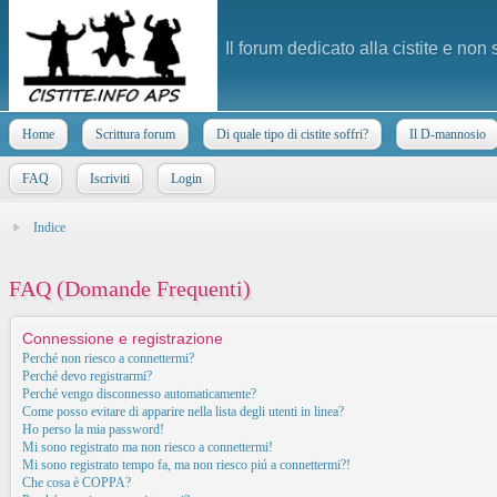
Il forum dedicato alla cistite e non
Home
Scrittura forum
Di quale tipo di cistite soffri?
Il D-mannosio
FAQ
Iscriviti
Login
Indice
FAQ (Domande Frequenti)
Connessione e registrazione
Perché non riesco a connettermi?
Perché devo registrarmi?
Perché vengo disconnesso automaticamente?
Come posso evitare di apparire nella lista degli utenti in linea?
Ho perso la mia password!
Mi sono registrato ma non riesco a connettermi!
Mi sono registrato tempo fa, ma non riesco piú a connettermi?!
Che cosa è COPPA?