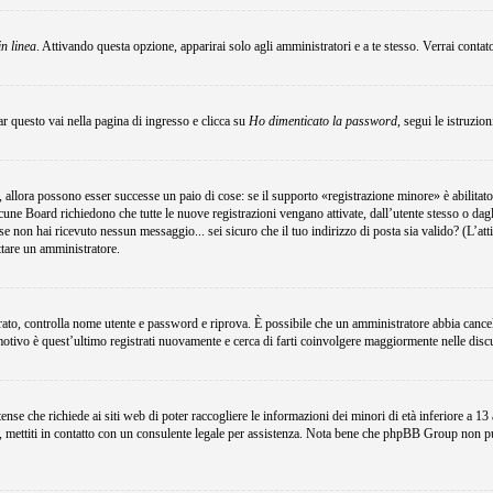
in linea
. Attivando questa opzione, apparirai solo agli amministratori e a te stesso. Verrai conta
r questo vai nella pagina di ingresso e clicca su
Ho dimenticato la password
, segui le istruzio
 allora possono esser successe un paio di cose: se il supporto «registrazione minore» è abilitato
lcune Board richiedono che tutte le nuove registrazioni vengano attivate, dall’utente stesso o dagli
i; se non hai ricevuto nessun messaggio... sei sicuro che il tuo indirizzo di posta sia valido? (L’at
attare un amministratore.
egistrato, controlla nome utente e password e riprova. È possibile che un amministratore abbia canc
motivo è quest’ultimo registrati nuovamente e cerca di farti coinvolgere maggiormente nelle disc
e che richiede ai siti web di poter raccogliere le informazioni dei minori di età inferiore a 13 an
e, mettiti in contatto con un consulente legale per assistenza. Nota bene che phpBB Group non può